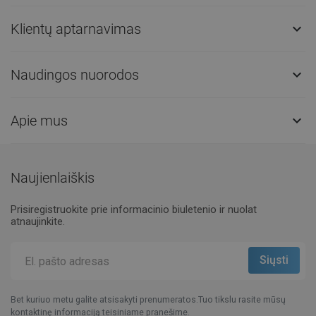
Klientų aptarnavimas

Naudingos nuorodos

Apie mus

Naujienlaiškis
Prisiregistruokite prie informacinio biuletenio ir nuolat
atnaujinkite.
Bet kuriuo metu galite atsisakyti prenumeratos.Tuo tikslu rasite mūsų
kontaktinę informaciją teisiniame pranešime.