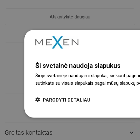
Atskaitykite daugiau
Ši svetainė naudoja slapukus
Prekių prieinamumas
Mūsų produktai jūsų laukia moderniame
Šioje svetainėje naudojami slapukai, siekiant pageri
sandėlyje.Visada pasirengusi išsiųsti!
sutinkate su visais slapukais pagal mūsų slapukų pol
PARODYTI DETALIAU
Greitas kontaktas
