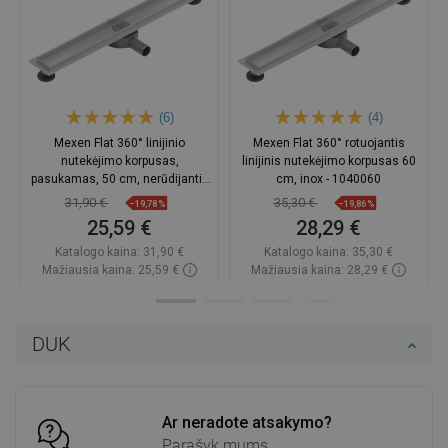
(6)
(4)
Mexen Flat 360° linijinio
Mexen Flat 360° rotuojantis
nutekėjimo korpusas,
linijinis nutekėjimo korpusas 60
pasukamas, 50 cm, nerūdijantis
cm, inox - 1040060
plienas - 1040050
31,90 €
35,30 €
−19,78%
−19,86%
25,59 €
28,29 €
Katalogo kaina:
31,90 €
Katalogo kaina:
35,30 €
Mažiausia kaina: 25,59 €
Mažiausia kaina: 28,29 €
Prieinamumas:
Yra sandėlyje
Prieinamumas:
Yra sandėlyje
Į krepšelį
Į krepšelį
DUK
Palyginti
favorite_border
Mėgstami
Palyginti
favorite_border
Mėgstami
Ar neradote atsakymo?
Parašyk mums