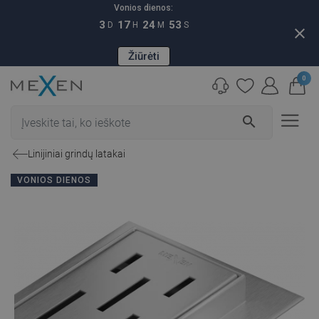
Vonios dienos:
3
17
24
52
D
H
M
S
close
Žiūrėti
0
search
Linijiniai grindų latakai
VONIOS DIENOS