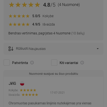
4.8
/5
(4 Nuomonė)
5.0
/5
Kokybė
4.9
/5
Išvaizda
Bendras vertinimas, pagrįstas 4 Nuomonė
(10 šalių)
Rūšiuoti:
Naujausias
Patvirtinta
Kiti variantai
Nuomonė susijusi su šiuo produktu
JiříG
Kokybė:
17-07-2021
Išvaizda:
Chromuotas pasukamas linijinis nutekėjimas yra vienas