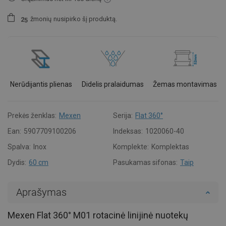
žmonių
nusipirko šį produktą.
2
5
Nerūdijantis plienas
Didelis pralaidumas
Žemas montavimas
Prekės ženklas:
Mexen
Serija:
Flat 360°
Ean:
5907709100206
Indeksas:
1020060-40
Spalva:
Inox
Komplekte:
Komplektas
Dydis:
60 cm
Pasukamas sifonas:
Taip
Aprašymas
Mexen Flat 360° M01 rotacinė linijinė nuotekų