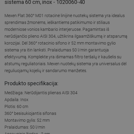
sistema 60 cm, inox - 1020060-40
Mexen Flat 360° M01 rotacinė linijinė nuotekų sistema yra idealus
sprendimas žmonėms, ieškantiems patikimumo ir stiliaus
moderniose vonios kambario interjeruose. Pagamintas iš
nerūdijančio plieno AISI 304, užtikrina ilgaamžiškumą ir atsparumą
korozijai. Dėl 360° rotacinio sifono ir 52 mm montavimo gylio
sistema yra itin lanksti. Pralaidumas 50 l/min garantuoja
efektyvumą. Komplekte yra išimamas filtro teršalų ir kaušelis su
atstumų reguliatoriais. Mexen nuotekų sistema yra universalus dėl
reguliuojamų kojelių ir sandarumo manžetės.
Produkto specifikacija:
Medžiaga: Nerūdijantis plienas AISI 304
Apdaila: Inox
Plotis: 60 cm
360° besisukiojantis sifonas
Montavimo gylis: 52 mm
Pralaidumas: 50 l/min
Apsauginis žiedas - 2 cm