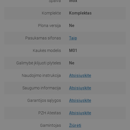
Spalva
Inox
Komplekte
Komplektas
Plona versija
Ne
Pasukamas sifonas
Taip
Kaukės modelis
M01
Galimybė įklijuoti plyteles
Ne
Naudojimo instrukcija
Atsisiųskite
Saugumo informacija
Atsisiųskite
Garantijos sąlygos
Atsisiųskite
PZH Atestas
Atsisiųskite
Gamintojas
Žiūrėti