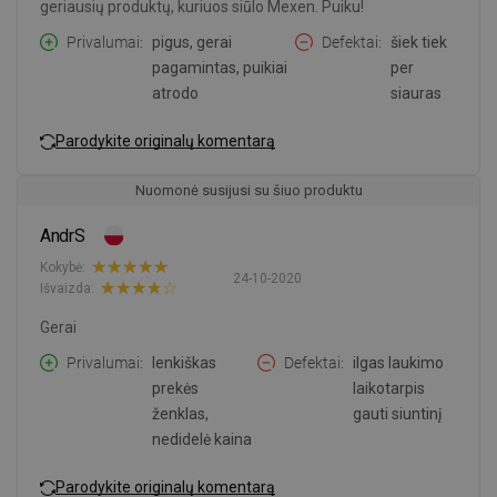
geriausių produktų, kuriuos siūlo Mexen. Puiku!
Privalumai
pigus, gerai
Defektai
šiek tiek
pagamintas, puikiai
per
atrodo
siauras
Parodykite originalų komentarą
Nuomonė susijusi su šiuo produktu
AndrS
Kokybė:
24-10-2020
Išvaizda:
Gerai
Privalumai
lenkiškas
Defektai
ilgas laukimo
prekės
laikotarpis
ženklas,
gauti siuntinį
nedidelė kaina
Parodykite originalų komentarą