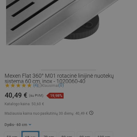
Mexen Flat 360° M01 rotacinė linijinė nuotekų
sistema 60 cm, inox - 1020060-40
(0)
(4)
Klausimai
40,49 €
19,98%
(su PVM)
Katalogo kaina:
50,60 €
Mažiausia kaina nuo paskutinių 30 dienų: 40,49 €
Dydis
- 60 cm