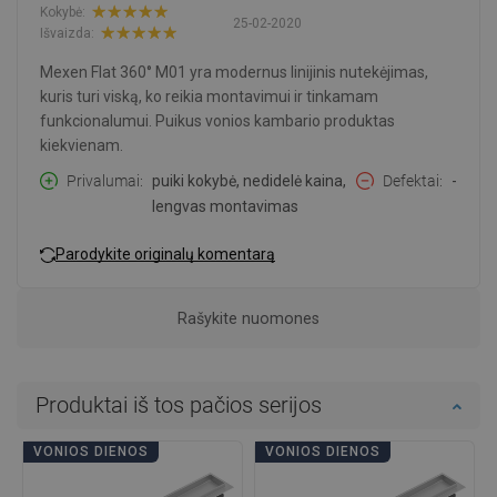
Kokybė:
25-02-2020
Išvaizda:
Mexen Flat 360° M01 yra modernus linijinis nutekėjimas,
kuris turi viską, ko reikia montavimui ir tinkamam
funkcionalumui. Puikus vonios kambario produktas
kiekvienam.
Privalumai
puiki kokybė, nedidelė kaina,
Defektai
-
lengvas montavimas
Parodykite originalų komentarą
Rašykite nuomones
Produktai iš tos pačios serijos
VONIOS DIENOS
VONIOS DIENOS