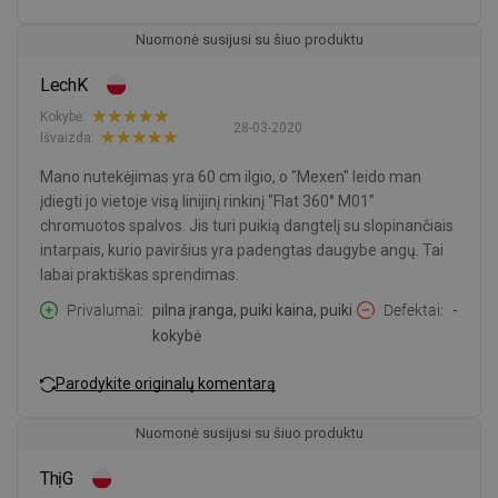
Nuomonė susijusi su šiuo produktu
LechK
Kokybė:
28-03-2020
Išvaizda:
Mano nutekėjimas yra 60 cm ilgio, o "Mexen" leido man
įdiegti jo vietoje visą linijinį rinkinį "Flat 360° M01"
chromuotos spalvos. Jis turi puikią dangtelį su slopinančiais
intarpais, kurio paviršius yra padengtas daugybe angų. Tai
labai praktiškas sprendimas.
Privalumai
pilna įranga, puiki kaina, puiki
Defektai
-
kokybė
Parodykite originalų komentarą
Nuomonė susijusi su šiuo produktu
ThịG