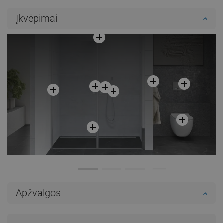
Įkvėpimai
Apžvalgos