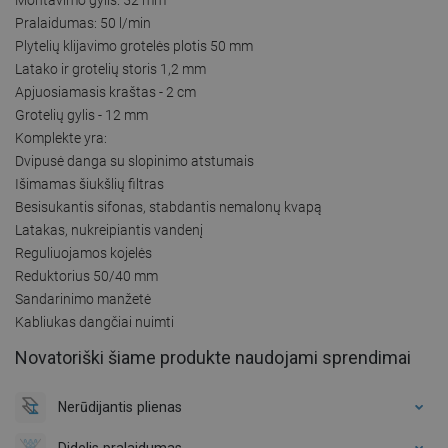
Pralaidumas: 50 l/min
Plytelių klijavimo grotelės plotis 50 mm
Latako ir grotelių storis 1,2 mm
Apjuosiamasis kraštas - 2 cm
Grotelių gylis - 12 mm
Komplekte yra:
Dvipusė danga su slopinimo atstumais
Išimamas šiukšlių filtras
Besisukantis sifonas, stabdantis nemalonų kvapą
Latakas, nukreipiantis vandenį
Reguliuojamos kojelės
Reduktorius 50/40 mm
Sandarinimo manžetė
Kabliukas dangčiai nuimti
Novatoriški šiame produkte naudojami sprendimai
Nerūdijantis plienas
Didelis pralaidumas