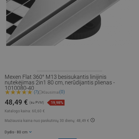
Mexen Flat 360° M13 besisukantis linijinis
nutekėjimas 2in1 80 cm, nerūdijantis plienas -
1010080-40
(0)
(7)
Klausimai
48,49 €
19,98%
(su PVM)
Katalogo kaina:
60,60 €
Mažiausia kaina nuo paskutinių 30 dienų: 48,49 €
Dydis
- 80 cm