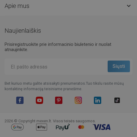
Apie mus

Naujienlaiškis
Prisiregistruokite prie informacinio biuletenio ir nuolat
atnaujinkite.
Bet kuriuo metu galite atsisakyti prenumeratos.Tuo tikslu rasite mūsų
kontaktinę informaciją teisiniame pranešime.
Facebook
YouTube
Pinterest
Instagram
LinkedIn
TikTok
2026 © Copyright mexen.lt. Visos teisės saugomos.