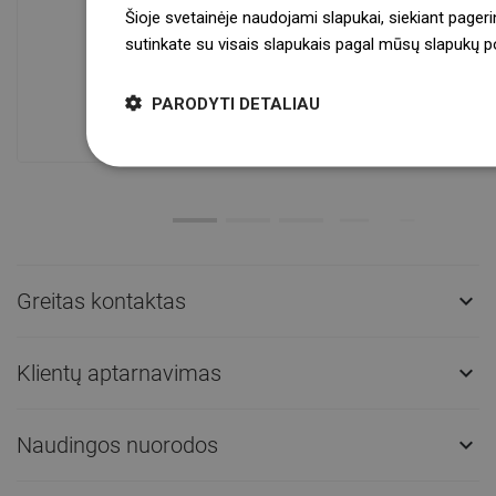
Šioje svetainėje naudojami slapukai, siekiant pageri
sutinkate su visais slapukais pagal mūsų slapukų pol
Prekių prieinamumas
Mūsų produktai jūsų laukia moderniame
PARODYTI DETALIAU
sandėlyje.Visada pasirengusi išsiųsti!
Greitas kontaktas

Klientų aptarnavimas

Naudingos nuorodos
