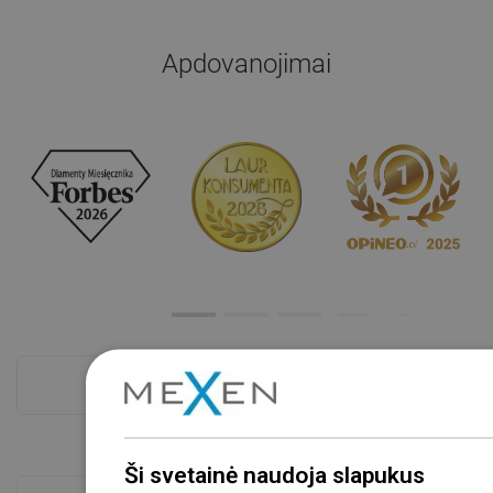
Apdovanojimai
Atskaitykite daugiau
Ši svetainė naudoja slapukus