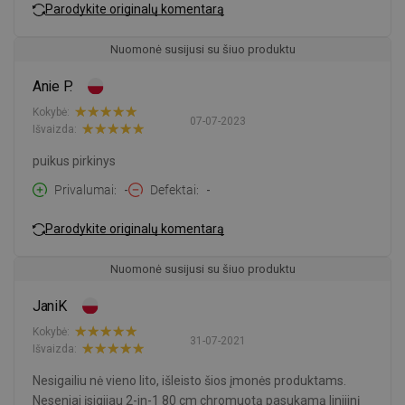
Parodykite originalų komentarą
Nuomonė susijusi su šiuo produktu
Anie P.
Kokybė:
07-07-2023
Išvaizda:
puikus pirkinys
Privalumai
-
Defektai
-
Parodykite originalų komentarą
Nuomonė susijusi su šiuo produktu
JaniK
Kokybė:
31-07-2021
Išvaizda:
Nesigailiu nė vieno lito, išleisto šios įmonės produktams.
Neseniai įsigijau 2-in-1 80 cm chromuotą pasukamą linijinį