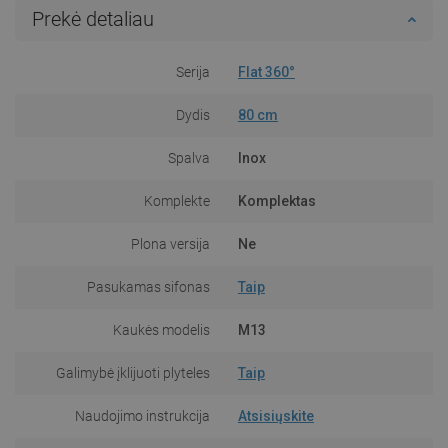
Prekė detaliau
Serija
Flat 360°
Dydis
80 cm
Spalva
Inox
Komplekte
Komplektas
Plona versija
Ne
Pasukamas sifonas
Taip
Kaukės modelis
M13
Galimybė įklijuoti plyteles
Taip
Naudojimo instrukcija
Atsisiųskite