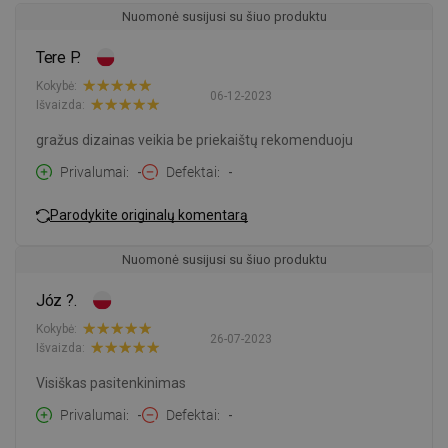
Nuomonė susijusi su šiuo produktu
Tere P.
Kokybė:
06-12-2023
Išvaizda:
gražus dizainas veikia be priekaištų rekomenduoju
Privalumai
-
Defektai
-
Parodykite originalų komentarą
Nuomonė susijusi su šiuo produktu
Józ ?.
Kokybė:
26-07-2023
Išvaizda:
Visiškas pasitenkinimas
Privalumai
-
Defektai
-