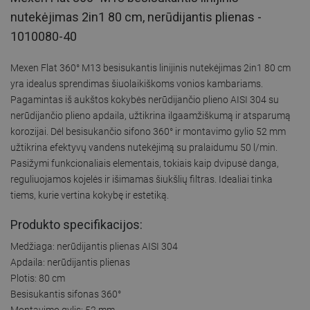
nutekėjimas 2in1 80 cm, nerūdijantis plienas -
1010080-40
Mexen Flat 360° M13 besisukantis linijinis nutekėjimas 2in1 80 cm
yra idealus sprendimas šiuolaikiškoms vonios kambariams.
Pagamintas iš aukštos kokybės nerūdijančio plieno AISI 304 su
nerūdijančio plieno apdaila, užtikrina ilgaamžiškumą ir atsparumą
korozijai. Dėl besisukančio sifono 360° ir montavimo gylio 52 mm
užtikrina efektyvų vandens nutekėjimą su pralaidumu 50 l/min.
Pasižymi funkcionaliais elementais, tokiais kaip dvipusė danga,
reguliuojamos kojelės ir išimamas šiukšlių filtras. Idealiai tinka
tiems, kurie vertina kokybę ir estetiką.
Produkto specifikacijos:
Medžiaga: nerūdijantis plienas AISI 304
Apdaila: nerūdijantis plienas
Plotis: 80 cm
Besisukantis sifonas 360°
Montavimo gylis: 52 mm