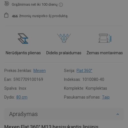
Grąžinimas net iki 100 dienų
žmonių
nusipirko šį produktą.
4
6
6
Nerūdijantis plienas
Didelis pralaidumas
Žemas montavimas
Prekės ženklas:
Mexen
Serija:
Flat 360°
Ean:
5907709100169
Indeksas:
1010080-40
Spalva:
Inox
Komplekte:
Komplektas
Dydis:
80 cm
Pasukamas sifonas:
Taip
Aprašymas
Mexen Flat 360° M13 besisukantis linijinis