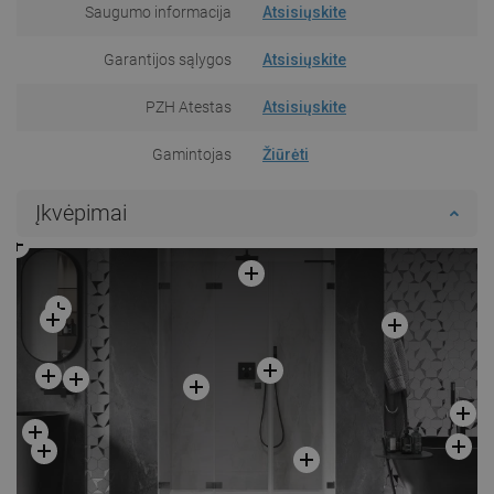
Saugumo informacija
Atsisiųskite
Garantijos sąlygos
Atsisiųskite
PZH Atestas
Atsisiųskite
Gamintojas
Žiūrėti
Įkvėpimai