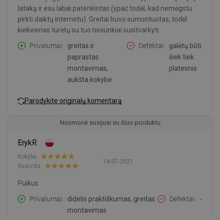
lataką ir esu labai patenkintas (ypač todėl, kad nemėgstu
pirkti daiktų internetu). Greitai buvo sumontuotas, todėl
kiekvienas turėtų su tuo nesunkiai susitvarkyti.
Privalumai
greitas ir
Defektai
galėtų būti
paprastas
šiek tiek
montavimas,
platesnis
aukšta kokybė
Parodykite originalų komentarą
Nuomonė susijusi su šiuo produktu
ErykR
Kokybė:
18-07-2021
Išvaizda:
Puikus
Privalumai
didelis praktiškumas, greitas
Defektai
-
montavimas