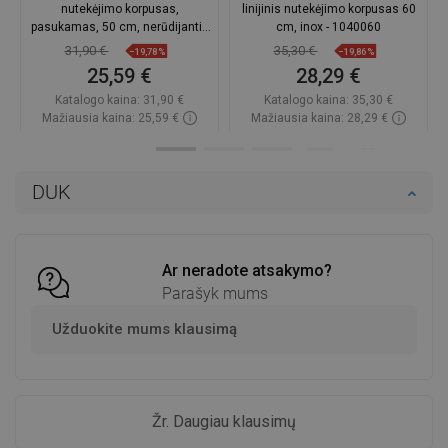
nutekėjimo korpusas,
linijinis nutekėjimo korpusas 60
pasukamas, 50 cm, nerūdijantis
cm, inox - 1040060
plienas - 1040050
31,90 €
35,30 €
−19,78%
−19,86%
25,59 €
28,29 €
Katalogo kaina:
31,90 €
Katalogo kaina:
35,30 €
Mažiausia kaina: 25,59 €
Mažiausia kaina: 28,29 €
Prieinamumas:
Yra sandėlyje
Prieinamumas:
Yra sandėlyje
Į krepšelį
Į krepšelį
DUK
Palyginti
favorite_border
Mėgstami
Palyginti
favorite_border
Mėgstami
Ar neradote atsakymo?
Parašyk mums
Užduokite mums klausimą
Žr. Daugiau klausimų