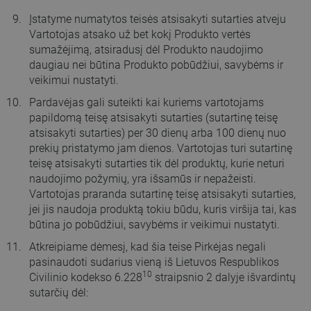
Įstatyme numatytos teisės atsisakyti sutarties atveju
Vartotojas atsako už bet kokį Produkto vertės
sumažėjimą, atsiradusį dėl Produkto naudojimo
daugiau nei būtina Produkto pobūdžiui, savybėms ir
veikimui nustatyti.
Pardavėjas gali suteikti kai kuriems vartotojams
papildomą teisę atsisakyti sutarties (sutartinę teisę
atsisakyti sutarties) per 30 dienų arba 100 dienų nuo
prekių pristatymo jam dienos. Vartotojas turi sutartinę
teisę atsisakyti sutarties tik dėl produktų, kurie neturi
naudojimo požymių, yra išsamūs ir nepažeisti.
Vartotojas praranda sutartinę teisę atsisakyti sutarties,
jei jis naudoja produktą tokiu būdu, kuris viršija tai, kas
būtina jo pobūdžiui, savybėms ir veikimui nustatyti.
Atkreipiame dėmesį, kad šia teise Pirkėjas negali
pasinaudoti sudarius vieną iš Lietuvos Respublikos
10
Civilinio kodekso 6.228
straipsnio 2 dalyje išvardintų
sutarčių dėl: