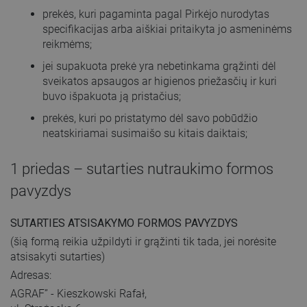
prekės, kuri pagaminta pagal Pirkėjo nurodytas
specifikacijas arba aiškiai pritaikyta jo asmeninėms
reikmėms;
jei supakuota prekė yra nebetinkama grąžinti dėl
sveikatos apsaugos ar higienos priežasčių ir kuri
buvo išpakuota ją pristačius;
prekės, kuri po pristatymo dėl savo pobūdžio
neatskiriamai susimaišo su kitais daiktais;
1 priedas – sutarties nutraukimo formos
pavyzdys
SUTARTIES ATSISAKYMO FORMOS PAVYZDYS
(šią formą reikia užpildyti ir grąžinti tik tada, jei norėsite
atsisakyti sutarties)
Adresas:
AGRAF” - Kieszkowski Rafał,