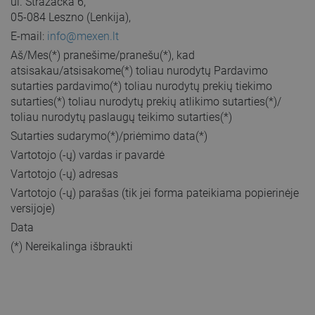
ul. Strażacka 6,
05-084 Leszno (Lenkija),
E-mail:
info@mexen.lt
Aš/Mes(*) pranešime/pranešu(*), kad
atsisakau/atsisakome(*) toliau nurodytų Pardavimo
sutarties pardavimo(*) toliau nurodytų prekių tiekimo
sutarties(*) toliau nurodytų prekių atlikimo sutarties(*)/
toliau nurodytų paslaugų teikimo sutarties(*)
Sutarties sudarymo(*)/priėmimo data(*)
Vartotojo (-ų) vardas ir pavardė
Vartotojo (-ų) adresas
Vartotojo (-ų) parašas (tik jei forma pateikiama popierinėje
versijoje)
Data
(*) Nereikalinga išbraukti