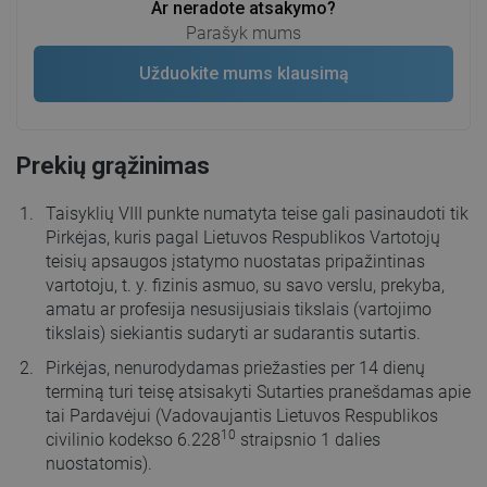
Ar neradote atsakymo?
Parašyk mums
Užduokite mums klausimą
Prekių grąžinimas
Taisyklių VIII punkte numatyta teise gali pasinaudoti tik
Pirkėjas, kuris pagal Lietuvos Respublikos Vartotojų
teisių apsaugos įstatymo nuostatas pripažintinas
vartotoju, t. y. fizinis asmuo, su savo verslu, prekyba,
amatu ar profesija nesusijusiais tikslais (vartojimo
tikslais) siekiantis sudaryti ar sudarantis sutartis.
Pirkėjas, nenurodydamas priežasties per 14 dienų
terminą turi teisę atsisakyti Sutarties pranešdamas apie
tai Pardavėjui (Vadovaujantis Lietuvos Respublikos
10
civilinio kodekso 6.228
straipsnio 1 dalies
nuostatomis).