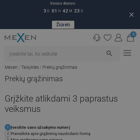
Vonios dienos:
3
01
42
22
D
H
M
S
close
Žiūrėti
0
search
Mexen
Taisyklės
Prekių grąžinimas
Prekių grąžinimas
Grįžkite atlikdami 3 paprastus
veiksmus
Įveskite savo užsakymo numerį
1
Praneškite apie grąžinimą naudodami formą
2
Mes grąžiname jums pinigus
3