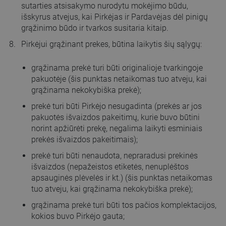
sutarties atsisakymo nurodytu mokėjimo būdu,
išskyrus atvejus, kai Pirkėjas ir Pardavėjas dėl pinigų
grąžinimo būdo ir tvarkos susitaria kitaip.
Pirkėjui grąžinant prekes, būtina laikytis šių sąlygų:
grąžinama prekė turi būti originalioje tvarkingoje
pakuotėje (šis punktas netaikomas tuo atveju, kai
grąžinama nekokybiška prekė);
prekė turi būti Pirkėjo nesugadinta (prekės ar jos
pakuotės išvaizdos pakeitimų, kurie buvo būtini
norint apžiūrėti prekę, negalima laikyti esminiais
prekės išvaizdos pakeitimais);
prekė turi būti nenaudota, nepraradusi prekinės
išvaizdos (nepažeistos etiketės, nenuplėštos
apsauginės plėvelės ir kt.) (šis punktas netaikomas
tuo atveju, kai grąžinama nekokybiška prekė);
grąžinama prekė turi būti tos pačios komplektacijos,
kokios buvo Pirkėjo gauta;