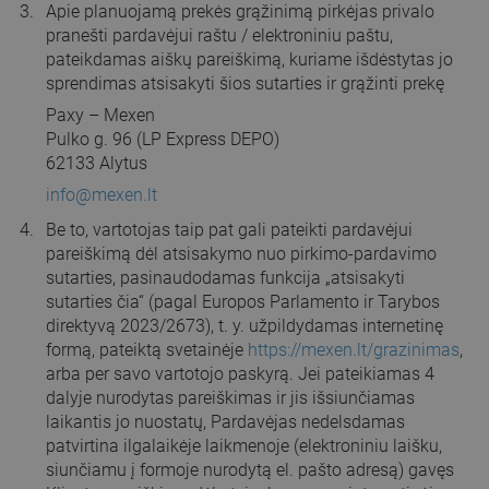
Apie planuojamą prekės grąžinimą pirkėjas privalo
pranešti pardavėjui raštu / elektroniniu paštu,
pateikdamas aiškų pareiškimą, kuriame išdėstytas jo
sprendimas atsisakyti šios sutarties ir grąžinti prekę
Paxy – Mexen
Pulko g. 96 (LP Express DEPO)
62133 Alytus
info@mexen.lt
Be to, vartotojas taip pat gali pateikti pardavėjui
pareiškimą dėl atsisakymo nuo pirkimo-pardavimo
sutarties, pasinaudodamas funkcija „atsisakyti
sutarties čia“ (pagal Europos Parlamento ir Tarybos
direktyvą 2023/2673), t. y. užpildydamas internetinę
formą, pateiktą svetainėje
https://mexen.lt/grazinimas
,
arba per savo vartotojo paskyrą. Jei pateikiamas 4
dalyje nurodytas pareiškimas ir jis išsiunčiamas
laikantis jo nuostatų, Pardavėjas nedelsdamas
patvirtina ilgalaikėje laikmenoje (elektroniniu laišku,
siunčiamu į formoje nurodytą el. pašto adresą) gavęs