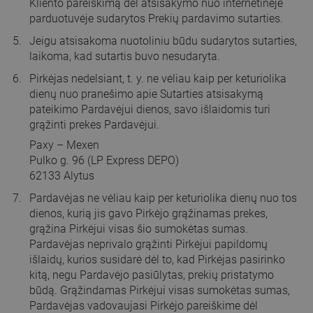
Kliento pareiškimą dėl atsisakymo nuo internetinėje
parduotuvėje sudarytos Prekių pardavimo sutarties.
Jeigu atsisakoma nuotoliniu būdu sudarytos sutarties,
laikoma, kad sutartis buvo nesudaryta.
Pirkėjas nedelsiant, t. y. ne vėliau kaip per keturiolika
dienų nuo pranešimo apie Sutarties atsisakymą
pateikimo Pardavėjui dienos, savo išlaidomis turi
grąžinti prekes Pardavėjui.
Paxy – Mexen
Pulko g. 96 (LP Express DEPO)
62133 Alytus
Pardavėjas ne vėliau kaip per keturiolika dienų nuo tos
dienos, kurią jis gavo Pirkėjo grąžinamas prekes,
grąžina Pirkėjui visas šio sumokėtas sumas.
Pardavėjas neprivalo grąžinti Pirkėjui papildomų
išlaidų, kurios susidarė dėl to, kad Pirkėjas pasirinko
kitą, negu Pardavėjo pasiūlytas, prekių pristatymo
būdą. Grąžindamas Pirkėjui visas sumokėtas sumas,
Pardavėjas vadovaujasi Pirkėjo pareiškime dėl