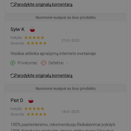
Parodykite originalų komentarą
Nuomonė susijusi su šiuo produktu
Sylw K.
Kokybė:
27-01-2025
Išvaizda:
Visiškai atitinka aprašymą interneto svetainėje
Privalumai
-
Defektai
-
Parodykite originalų komentarą
Nuomonė susijusi su šiuo produktu
Piot D.
Kokybė:
18-01-2025
Išvaizda:
100% pasitenkinimo, rekomenduoju Reikalavimai įvykdyti