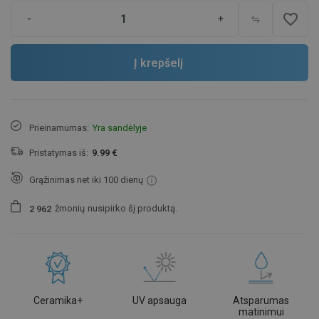
favorite_border
-
+
Į krepšelį
Prieinamumas:
Yra sandėlyje
Pristatymas iš:
9.99 €
Grąžinimas net iki 100 dienų
žmonių
nusipirko šį produktą.
2
9
6
2
Ceramika+
UV apsauga
Atsparumas
matinimui