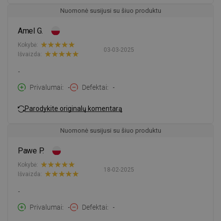
Nuomonė susijusi su šiuo produktu
Amel G.
Kokybė:
03-03-2025
Išvaizda:
-
Privalumai
-
Defektai
-
Parodykite originalų komentarą
Nuomonė susijusi su šiuo produktu
Pawe P.
Kokybė:
18-02-2025
Išvaizda:
-
Privalumai
-
Defektai
-