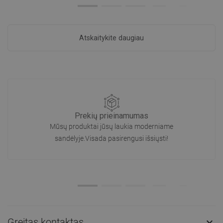
Atskaitykite daugiau
Prekių prieinamumas
Mūsų produktai jūsų laukia moderniame
sandėlyje.Visada pasirengusi išsiųsti!
Greitas kontaktas
