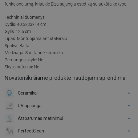
funkcionalumą, kriauklė Elza sujungia estetiką su aukšta kokybe.
Techniniai duomenys
Dydis: 40,5x33x14 cm
Gylis: 12,5 cm
Tipas: Montuojama ant stalviršio
Spalva: Balta
Medžiaga: Sanitarinė keramika
Perdangos skylė: Ne
Skylių baterijai: Ne
Novatoriški šiame produkte naudojami sprendimai
Ceramika+
UV apsauga
Atsparumas matinimui
PerfectClean