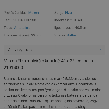
Prekės ženklas:
Mexen
Serija:
Elza
Ean:
5903163387986
Indeksas:
21014000
Tipas:
Antstalinis
Ilgesnė pusė:
40,5 cm
Trumpesnė pusė:
33 cm
Spalva:
Baltas
Aprašymas
Mexen Elza stalviršio kriauklė 40 x 33, cm balta -
21014000
Stalviršio kriauklė, kurios išmatavimai 40,5x33 cm, yra idealus
sprendimas šiuolaikiškoms vonios kambariams. Pagaminta iš
sanitarinės keramikos, pasižymi elegantiška balta spalva ir maloniu
blizgesiu. Ovalo forma bei skylių trūkumas baterijai ir perdangai
pabrėžia minimalistinį dizainą. Dėl apsauginio paviršiaus, lengva
prižiūrėti. Puikus pasirinkimas tiems, kurie vertina stilių ir