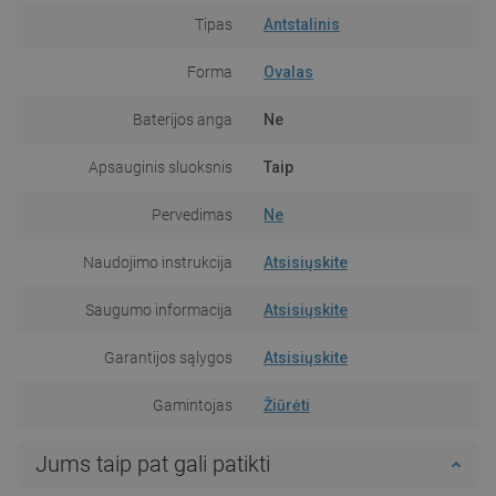
Tipas
Antstalinis
Forma
Ovalas
Baterijos anga
Ne
Apsauginis sluoksnis
Taip
Pervedimas
Ne
Naudojimo instrukcija
Atsisiųskite
Saugumo informacija
Atsisiųskite
Garantijos sąlygos
Atsisiųskite
Gamintojas
Žiūrėti
Jums taip pat gali patikti