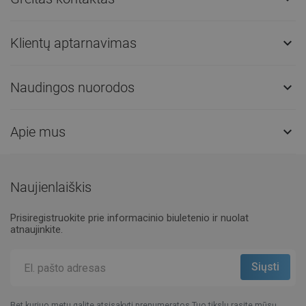
Klientų aptarnavimas

Naudingos nuorodos

Apie mus

Naujienlaiškis
Prisiregistruokite prie informacinio biuletenio ir nuolat
atnaujinkite.
Bet kuriuo metu galite atsisakyti prenumeratos.Tuo tikslu rasite mūsų