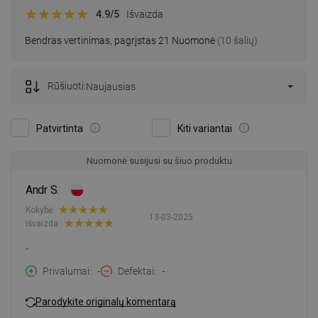
4.9
/5
Išvaizda
Bendras vertinimas, pagrįstas 21 Nuomonė
(10 šalių)
Rūšiuoti:
Naujausias
Patvirtinta
Kiti variantai
Nuomonė susijusi su šiuo produktu
Andr S.
Kokybė:
13-03-2025
Išvaizda:
-
Privalumai
-
Defektai
-
Parodykite originalų komentarą