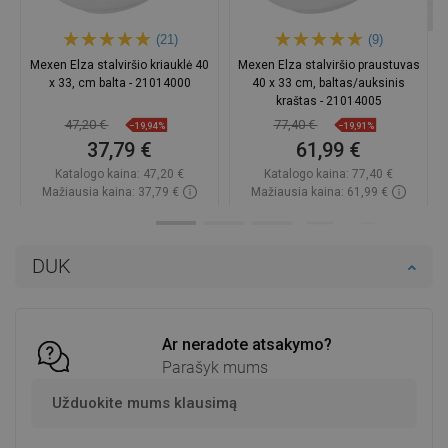
(21)
(9)
Mexen Elza stalviršio kriauklė 40
Mexen Elza stalviršio praustuvas
x 33, cm balta - 21014000
40 x 33 cm, baltas/auksinis
kraštas - 21014005
47,20 €
77,40 €
−19,94%
−19,91%
37,79 €
61,99 €
Katalogo kaina:
47,20 €
Katalogo kaina:
77,40 €
Mažiausia kaina: 37,79 €
Mažiausia kaina: 61,99 €
Prieinamumas:
Yra sandėlyje
Prieinamumas:
Yra sandėlyje
Į krepšelį
Į krepšelį
DUK
Palyginti
favorite_border
Mėgstami
Palyginti
favorite_border
Mėgstami
Ar neradote atsakymo?
Parašyk mums
Užduokite mums klausimą