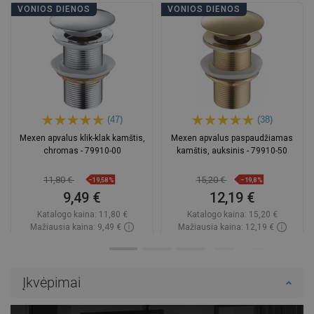
VONIOS DIENOS
VONIOS DIENOS
(47)
(38)
Mexen apvalus klik-klak kamštis,
Mexen apvalus paspaudžiamas
chromas - 79910-00
kamštis, auksinis - 79910-50
11,80 €
15,20 €
−19,58%
−19,8%
9,49 €
12,19 €
Katalogo kaina:
11,80 €
Katalogo kaina:
15,20 €
Mažiausia kaina: 9,49 €
Mažiausia kaina: 12,19 €
Prieinamumas:
Yra sandėlyje
Prieinamumas:
Yra sandėlyje
Į krepšelį
Į krepšelį
Įkvėpimai
Palyginti
favorite_border
Mėgstami
Palyginti
favorite_border
Mėgstami