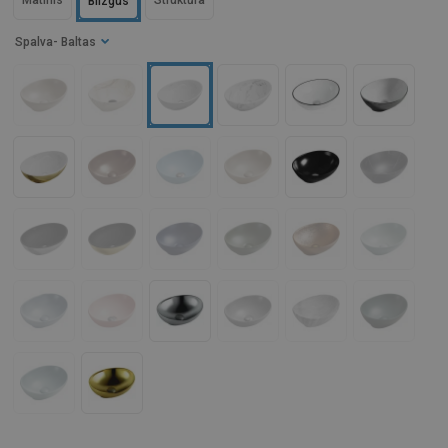
Matinis
Struktūra
Blizgus
Spalva
- Baltas