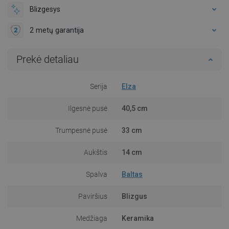
Blizgesys
2 metų garantija
Prekė detaliau
Serija
Elza
Ilgesnė pusė
40,5 cm
Trumpesnė pusė
33 cm
Aukštis
14 cm
Spalva
Baltas
Paviršius
Blizgus
Medžiaga
Keramika