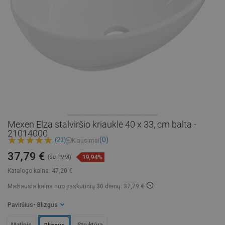
Mexen Elza stalviršio kriauklė 40 x 33, cm balta -
21014000
(0)
(21)
Klausimai
37,79 €
19,94%
(su PVM)
Katalogo kaina:
47,20 €
Mažiausia kaina nuo paskutinių 30 dienų: 37,79 €
Paviršius
- Blizgus