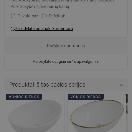
100% Kokybė be priekaištų Įmonė atitiko mano lūkesčius
Puiki kokybė už prieinamą kainą
Privalumai
-
Defektai
-
Parodykite originalų komentarą
Rašykite nuomones
Parodykite daugiau su 1s apžvalgomis
Produktai iš tos pačios serijos
VONIOS DIENOS
VONIOS DIENOS