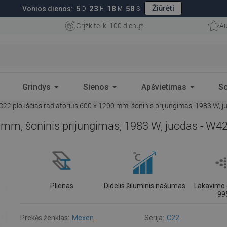
Žiūrėti
5
23
18
57
Vonios dienos:
D
H
M
S
Grįžkite iki 100 dienų*
Au
Grindys
Sienos
Apšvietimas
S
22 plokščias radiatorius 600 x 1200 mm, šoninis prijungimas, 1983 W, 
 mm, šoninis prijungimas, 1983 W, juodas - W4
Plienas
Didelis šiluminis našumas
Lakavimo 
99
Prekės ženklas:
Mexen
Serija:
C22