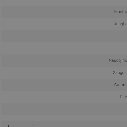
Montav
Jungti
Naudojimo 
Saugos 
Garanti
Pat