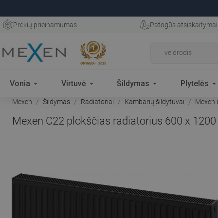
Prekių prieinamumas
Patogūs atsiskaitymai
Vonia
Virtuvė
Šildymas
Plytelės
Mexen
Šildymas
Radiatoriai
Kambarių šildytuvai
Mexen C
Mexen C22 plokščias radiatorius 600 x 1200