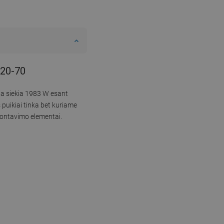
120-70
ia siekia 1983 W esant
puikiai tinka bet kuriame
montavimo elementai.