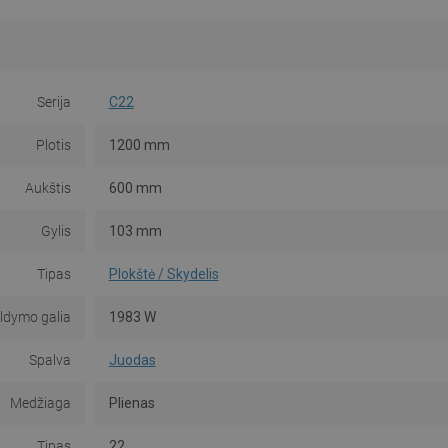
Serija
C22
Plotis
1200 mm
Aukštis
600 mm
Gylis
103 mm
Tipas
Plokštė / Skydelis
ildymo galia
1983 W
Spalva
Juodas
Medžiaga
Plienas
Tipas
22