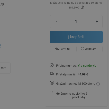
Mažiausia kaina nuo paskutinių 30 dienų:
-70
184,59 €
-
+
Į krepšelį
6
favorite_border
Mėgstami
Palyginti
Prieinamumas:
Yra sandėlyje
0 mm
Pristatymas iš:
44.99 €
Grąžinimas net iki 100 dienų
žmonių
nusipirko šį
6
6
produktą.