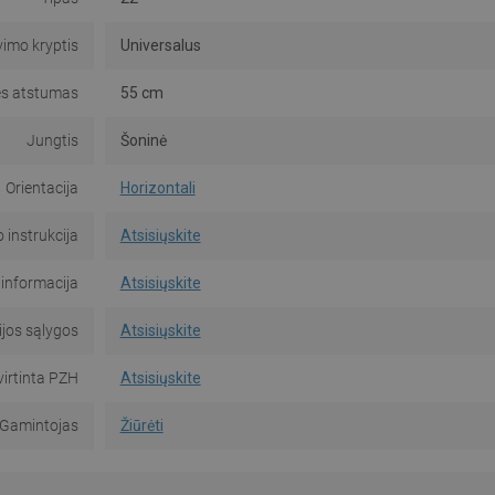
imo kryptis
Universalus
es atstumas
55 cm
Jungtis
Šoninė
Orientacija
Horizontali
instrukcija
Atsisiųskite
informacija
Atsisiųskite
jos sąlygos
Atsisiųskite
virtinta PZH
Atsisiųskite
Gamintojas
Žiūrėti