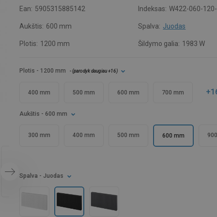
Ean:
5905315885142
Indeksas:
W422-060-120
Aukštis:
600 mm
Spalva:
Juodas
Plotis:
1200 mm
Šildymo galia:
1983 W
Plotis
- 1200 mm
- (
parodyk daugiau
+16
)
+1
400 mm
500 mm
600 mm
700 mm
Aukštis
- 600 mm
300 mm
400 mm
500 mm
90
600 mm
Spalva
- Juodas