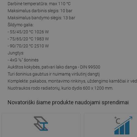
Darbinė temperatūra: max 110 °C
Maksimalus darbinis slėgis: 10 bar
Maksimalus bandymo slėgis: 13 bar
Šildymo galia:
- 55/45/20 °C 1026 W
- 75/65/20 °C 1983 W
- 90/70/20 °C 2510 W
Jungtys:
- 4xG ½″ šoninės
Aukštos kokybės, patvari lako danga - DIN 99500
Turi šoninius gaubtus ir nuimamą viršutinį dangtį
Komplekte: pakabos, montavimo rinkinys, uždengimo kamščiai ir vėd
Nuotraukos rodo radiatorių, kurio dydis 600 x 1200 mm.
Novatoriški šiame produkte naudojami sprendimai