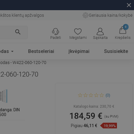
close
kštos klientų apžvalgos
Geriausia kaina/kokybė
0
search
Padėti
Mėgstami
Sąskaita
Krepšelis
odas
Bestseleriai
Įkvėpimai
Susisiekite
juodas - W422-060-120-70
22-060-120-70
Mexen C22 plokščias
(0)
radiatorius 600 x 1200 mm,
šoninis prijungimas, 1983 W,
juodas - W422-060-120-70
Katalogo kaina:
230,70 €
danga: DIN
184,59 €
500
(su PVM)
Pigiau
46,11 €
19,99%