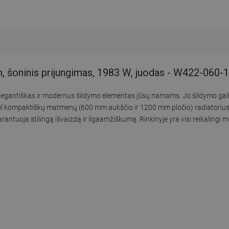
, šoninis prijungimas, 1983 W, juodas - W422-060-
elegantiškas ir modernus šildymo elementas jūsų namams. Jo šildymo gal
 Dėl kompaktiškų matmenų (600 mm aukščio ir 1200 mm pločio) radiatorius 
tuoja stilingą išvaizdą ir ilgaamžiškumą. Rinkinyje yra visi reikalingi 