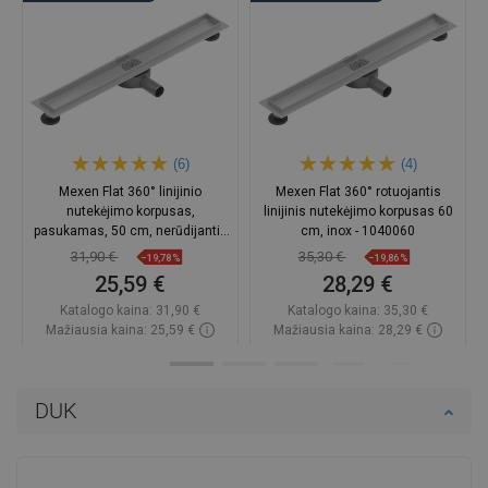
(6)
(4)
Mexen Flat 360° linijinio
Mexen Flat 360° rotuojantis
nutekėjimo korpusas,
linijinis nutekėjimo korpusas 60
pasukamas, 50 cm, nerūdijantis
cm, inox - 1040060
plienas - 1040050
31,90 €
35,30 €
−19,78%
−19,86%
25,59 €
28,29 €
Katalogo kaina:
31,90 €
Katalogo kaina:
35,30 €
Mažiausia kaina: 25,59 €
Mažiausia kaina: 28,29 €
Prieinamumas:
Yra sandėlyje
Prieinamumas:
Yra sandėlyje
Į krepšelį
Į krepšelį
DUK
Palyginti
favorite_border
Mėgstami
Palyginti
favorite_border
Mėgstami