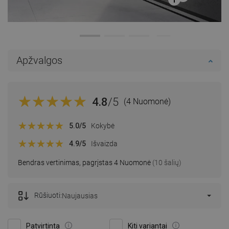
Apžvalgos
4.8
/5
(4 Nuomonė)
5.0
/5
Kokybė
4.9
/5
Išvaizda
Bendras vertinimas, pagrįstas 4 Nuomonė
(10 šalių)
Rūšiuoti:
Naujausias
Patvirtinta
Kiti variantai