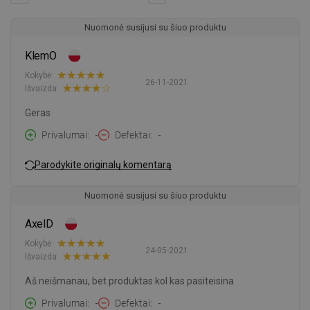
Nuomonė susijusi su šiuo produktu
KlemO
Kokybė:
26-11-2021
Išvaizda:
Geras
Privalumai
-
Defektai
-
Parodykite originalų komentarą
Nuomonė susijusi su šiuo produktu
AxelD
Kokybė:
24-05-2021
Išvaizda:
Aš neišmanau, bet produktas kol kas pasiteisina
Privalumai
-
Defektai
-