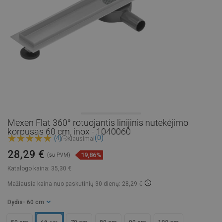
Mexen Flat 360° rotuojantis linijinis nutekėjimo
korpusas 60 cm, inox - 1040060
(0)
(4)
Klausimai
28,29 €
19,86%
(su PVM)
Katalogo kaina:
35,30 €
Mažiausia kaina nuo paskutinių 30 dienų: 28,29 €
Dydis
- 60 cm