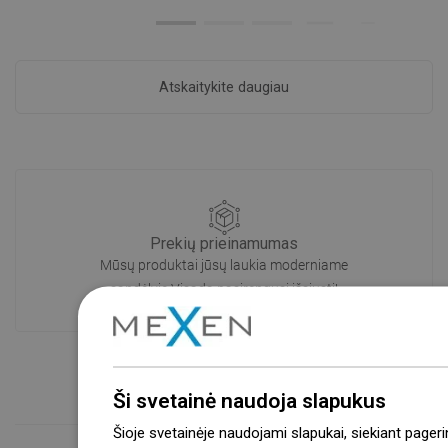
Atskaitykite daugiau
Prekių prieinamumas
Mūsų produktai jūsų laukia moderniame
sandėlyje.Visada pasirengusi išsiųsti!
Ši svetainė naudoja slapukus
Šioje svetainėje naudojami slapukai, siekiant pageri