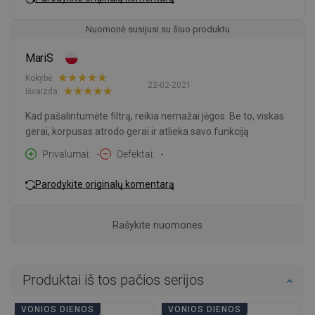
Nuomonė susijusi su šiuo produktu
MariS
Kokybė:
22-02-2021
Išvaizda:
Kad pašalintumėte filtrą, reikia nemažai jėgos. Be to, viskas
gerai, korpusas atrodo gerai ir atlieka savo funkciją
Privalumai
-
Defektai
-
Parodykite originalų komentarą
Rašykite nuomones
Produktai iš tos pačios serijos
VONIOS DIENOS
VONIOS DIENOS