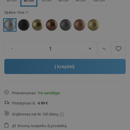
50 cm
70 cm
80 cm
90 cm
100 cm
60 cm
Spalva
- Inox
favorite_border
-
+
Į krepšelį
Prieinamumas:
Yra sandėlyje
Pristatymas iš:
4.99 €
Grąžinimas net iki 100 dienų
žmonių
nusipirko šį produktą.
2
7