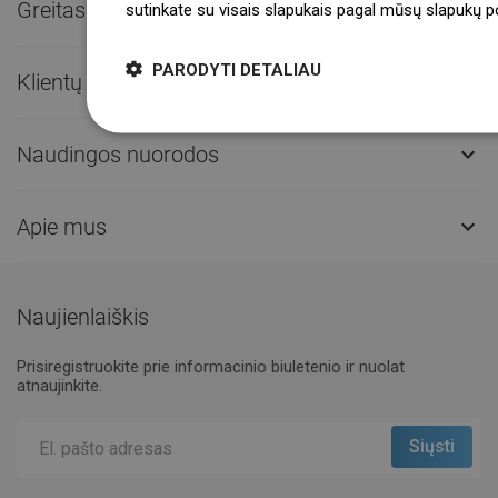
Greitas kontaktas

sutinkate su visais slapukais pagal mūsų slapukų pol
PARODYTI DETALIAU
Klientų aptarnavimas

Naudingos nuorodos

Apie mus

Naujienlaiškis
Prisiregistruokite prie informacinio biuletenio ir nuolat
atnaujinkite.