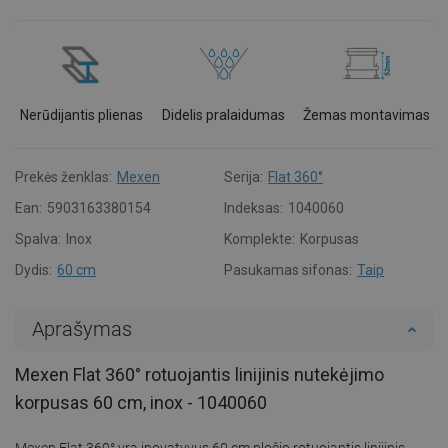
Nerūdijantis plienas
Didelis pralaidumas
Žemas montavimas
Prekės ženklas:
Mexen
Serija:
Flat 360°
Ean:
5903163380154
Indeksas:
1040060
Spalva:
Inox
Komplekte:
Korpusas
Dydis:
60 cm
Pasukamas sifonas:
Taip
Aprašymas
Mexen Flat 360° rotuojantis linijinis nutekėjimo
korpusas 60 cm, inox - 1040060
Mexen Flat 360° yra inovatyvus 60 cm pločio rotuojantis linijinis