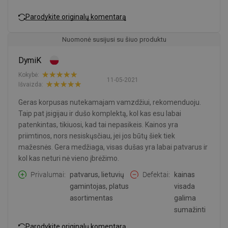
Parodykite originalų komentarą
Nuomonė susijusi su šiuo produktu
DymiK
Kokybė:
11-05-2021
Išvaizda:
Geras korpusas nutekamajam vamzdžiui, rekomenduoju.
Taip pat įsigijau ir dušo komplektą, kol kas esu labai
patenkintas, tikiuosi, kad tai nepasikeis. Kainos yra
priimtinos, nors nesiskųsčiau, jei jos būtų šiek tiek
mažesnės. Gera medžiaga, visas dušas yra labai patvarus ir
kol kas neturi nė vieno įbrėžimo.
Privalumai
patvarus, lietuvių
Defektai
kainas
gamintojas, platus
visada
asortimentas
galima
sumažinti
Parodykite originalų komentarą