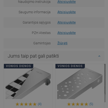
Naudojimo instrukcija
Atsisiųskite
Saugumo informacija
Atsisiųskite
Garantijos sąlygos
Atsisiųskite
PZH Atestas
Atsisiųskite
Gamintojas
Žiūrėti
Jums taip pat gali patikti
VONIOS DIENOS
VONIOS DIENOS
(4)
(5)