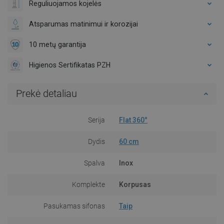
Reguliuojamos kojelės
Atsparumas matinimui ir korozijai
10 metų garantija
Higienos Sertifikatas PZH
Prekė detaliau
Serija
Flat 360°
Dydis
60 cm
Spalva
Inox
Komplekte
Korpusas
Pasukamas sifonas
Taip