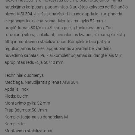
nutekėjimo korpusas, pagamintas iš aukštos kokybės nerūdijančio
plieno AISI 304. Jis išsiskiria išskirtiniu inox apdaila, kuri prideda
elegancijos kiekvienai voniai. Montavimo gylis 52 mm ir
praplūdumas 50 l/min užtikrina puikią funkcionalumą. Turi
rotuojantį sifoną, sulaikantį nemalonius kvapus, išimamą šiukšlių
filtrą ir montavimo stabilizatorius. Komplekte taip pat yra
reguliuojamos kojelės, apgaubiantis apvadas bei vandens
nuvedimo kanalas. Puikiai komplektuojamas su dangteliais M ir
aprūpintas redukcija 50/40 mm.
Techniniai duomenys:
Medžiaga: Nerūdijantis plienas AISI 304
Apdaila: Inox
Plotis: 60 cm
Montavimo gylis: 52 mm
Praplūdumas: 50 l/min
Komplektuojama su dangteliais M
Komplekte:
Montavimo stabilizatoriai