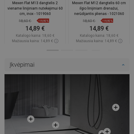
Mexen Flat M13 dangtelis 2
Mexen Flat M12 dangtelis 60 cm
viename linijiniam nutekėjimui 60
ilgio linijiniam drenažui,
cm, inox - 1019060
nerūdijantis plienas - 1021060
18,60 €
18,60 €
−19,95%
−19,95%
14,89 €
14,89 €
Katalogo kaina:
18,60 €
Katalogo kaina:
18,60 €
Mažiausia kaina: 14,89 €
Mažiausia kaina: 14,89 €
Prieinamumas:
Yra sandėlyje
Prieinamumas:
Yra sandėlyje
Į krepšelį
Į krepšelį
Įkvėpimai
Palyginti
favorite_border
Mėgstami
Palyginti
favorite_border
Mėgstami