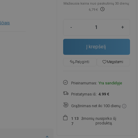
Mažiausia kaina nuo paskutinių 30 dienų:
6,79 €
ščiais
-
+
Į krepšelį
favorite_border
Mėgstami
Palyginti
Prieinamumas:
Yra sandėlyje
Pristatymas iš:
4.99 €
Grąžinimas net iki 100 dienų
žmonių
nusipirko šį
1
1
3
produktą.
7