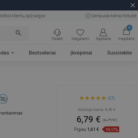
close
kštos klientų apžvalgos
Geriausia kaina/kokybė
0
search
Padėti
Mėgstami
Sąskaita
Krepšelis
odas
Bestseleriai
Įkvėpimai
Susisiekite
Mexen Remo dvigubas
(17)
rankšluosčių kabliukas,
chromas - 70507352-00
Katalogo kaina:
8,40 €
 montavimas
6,79 €
(su PVM)
Pigiau
1,61 €
19,17%