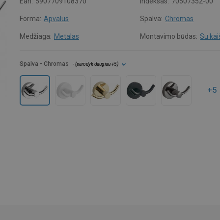
Ean:
5907709108370
Indeksas:
70507352-00
Forma:
Apvalus
Spalva:
Chromas
Medžiaga:
Metalas
Montavimo būdas:
Su kai
Spalva
- Chromas
- (
parodyk daugiau
+5
)
+5