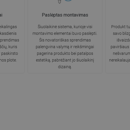
ai
Paslėptas montavimas
ikalingas
Šiuolaikinė sistema, kurioje visi
Produkt tur
 kasdienis
montavimo elementai buvo paslėpti.
savo bliz
sprendimas
Šis novatoriškas sprendimas
išvaizd
čių, kuris
palengvina valymą ir reikšmingai
paviršiaus
r paskirsto
pagerina produkto bei patalpos
nešvarumų
nos plote.
estetiką, pabrėžiant jo šiuolaikinį
nereikalauja
dizainą.