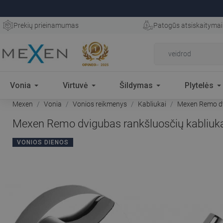
Prekių prieinamumas
Patogūs atsiskaitymai
Vonia
Virtuvė
Šildymas
Plytelės
Mexen
Vonia
Vonios reikmenys
Kabliukai
Mexen Remo dv
Mexen Remo dvigubas rankšluosčių kabliuk
VONIOS DIENOS