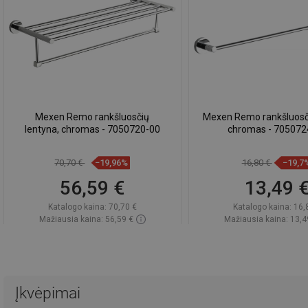
Mexen Remo rankšluosčių
Mexen Remo rankšluosčių 
lentyna, chromas - 7050720-00
chromas - 705072
70,70 €
−19,96%
16,80 €
−19,7
56,59 €
13,49 
Katalogo kaina:
70,70 €
Katalogo kaina:
16,
Mažiausia kaina: 56,59 €
Mažiausia kaina: 13,4
Prieinamumas:
Yra sandėlyje
Prieinamumas:
Yra sa
Į krepšelį
Į krepšelį
Palyginti
favorite_border
Mėgstami
Palyginti
favorite_border
Mė
Įkvėpimai