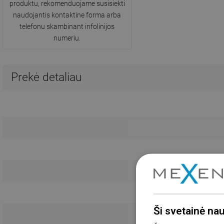
produktu, rekomenduojame susisiekti
naudojantis kontaktine forma arba
telefonu skambinant infolinijos
numeriu.
Prekė detaliau
Ši svetainė na