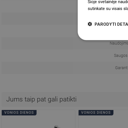
Šioje svetainėje naud
Monta
sutinkate su visais s
PARODYTI DETA
Atstumas
Naudojimo 
Saugos 
Garanti
Jums taip pat gali patikti
VONIOS DIENOS
VONIOS DIENOS