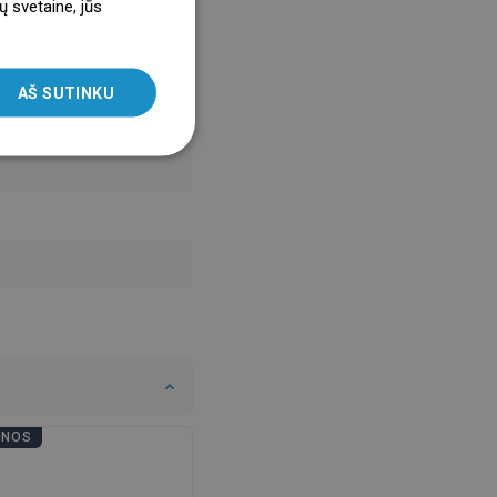
ų svetaine, jūs
ENGLISH
SLOVAK
AŠ SUTINKU
LITHUANIAN
ROMANIAN
HUNGARIAN
FRENCH
ITALIAN
SPANISH
UKRAINIAN
BULGARIAN
ESTONIAN
ENOS
VONIOS DIENOS
DUTCH
LATVIAN