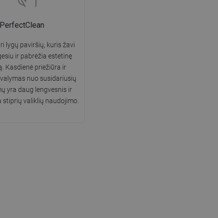
PerfectClean
i lygų paviršių, kuris žavi
gesiu ir pabrėžia estetinę
ą. Kasdienė priežiūra ir
 valymas nuo susidariusių
 yra daug lengvesnis ir
 stiprių valiklių naudojimo.