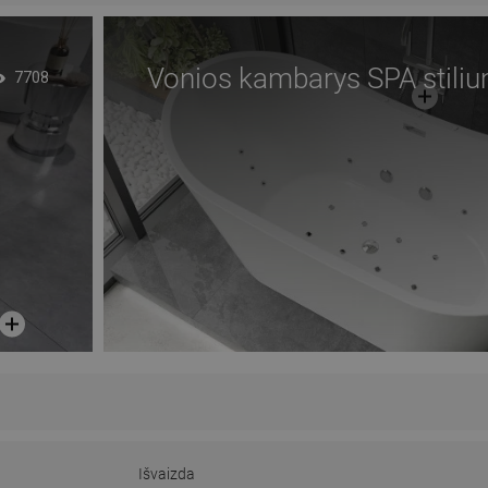
Vonios kambarys SPA stiliu
7708
Išvaizda