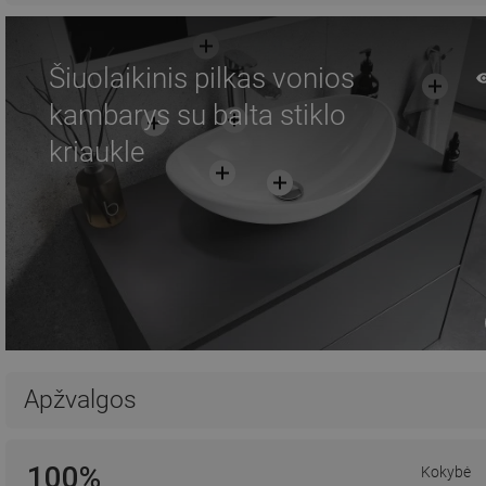
Šiuolaikinis pilkas vonios
kambarys su balta stiklo
kriaukle
Apžvalgos
100%
Kokybė