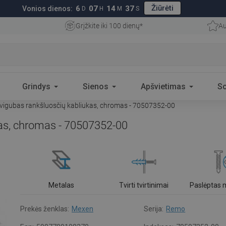
Žiūrėti
6
07
14
36
Vonios dienos:
D
H
M
S
Grįžkite iki 100 dienų*
Au
Grindys
Sienos
Apšvietimas
S
igubas rankšluosčių kabliukas, chromas - 70507352-00
as, chromas - 70507352-00
Metalas
Tvirti tvirtinimai
Paslėptas
Prekės ženklas:
Mexen
Serija:
Remo