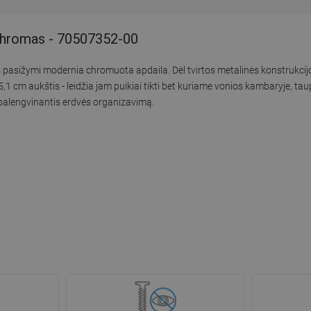
chromas - 70507352-00
pasižymi modernia chromuota apdaila. Dėl tvirtos metalinės konstrukcijo
1 cm aukštis - leidžia jam puikiai tikti bet kuriame vonios kambaryje, ta
s, palengvinantis erdvės organizavimą.