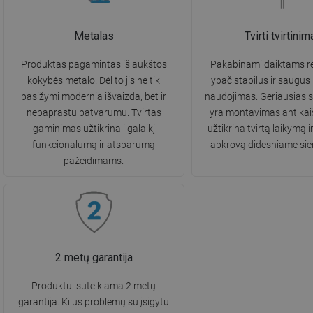
Metalas
Tvirti tvirtinim
Produktas pagamintas iš aukštos
Pakabinami daiktams re
kokybės metalo. Dėl to jis ne tik
ypač stabilus ir saugus
pasižymi modernia išvaizda, bet ir
naudojimas. Geriausias 
nepaprastu patvarumu. Tvirtas
yra montavimas ant kaiš
gaminimas užtikrina ilgalaikį
užtikrina tvirtą laikymą i
funkcionalumą ir atsparumą
apkrovą didesniame sie
pažeidimams.
2 metų garantija
Produktui suteikiama 2 metų
garantija. Kilus problemų su įsigytu