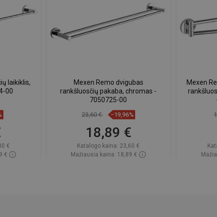
laikiklis,
Mexen Remo dvigubas
Mexen Re
4-00
rankšluosčių pakaba, chromas -
rankšluos
7050725-00
%
23,60 €
−19,96%
1
€
18,89 €
80 €
Katalogo kaina:
23,60 €
Kat
9 €
Mažiausia kaina: 18,89 €
Mažia
ndėlyje
Prieinamumas:
Yra sandėlyje
Priein
Į krepšelį
gstami
Palyginti
favorite_border
Mėgstami
Paly