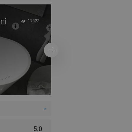
mi
Dvigubos dušo dury
17323
minimalistinėje von
Tęsti
5.0