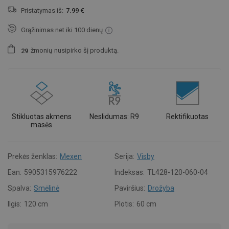
Pristatymas iš:
7.99 €
Grąžinimas net iki 100 dienų
žmonių
nusipirko šį produktą.
2
9
Stikluotas akmens
Neslidumas: R9
Rektifikuotas
masės
Prekės ženklas:
Mexen
Serija:
Visby
Ean:
5905315976222
Indeksas:
TL428-120-060-04
Spalva:
Smėlinė
Paviršius:
Drožyba
Ilgis:
120 cm
Plotis:
60 cm