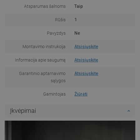
Atsparumas šalnoms
Taip
Rūšis
1
Pavyzdys
Ne
Montavimo instrukcija
Atsisiųskite
Informacija apie saugumą
Atsisiųskite
Garantinio aptarnavimo
Atsisiųskite
sąlygos
Gamintojas
Žiūrėti
Įkvėpimai