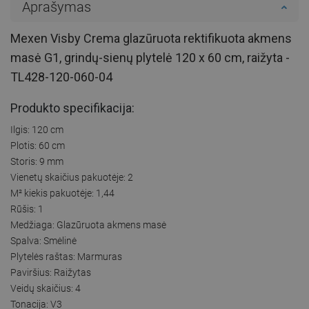
Aprašymas
Mexen Visby Crema glazūruota rektifikuota akmens
masė G1, grindų-sienų plytelė 120 x 60 cm, raižyta -
TL428-120-060-04
Produkto specifikacija:
Ilgis: 120 cm
Plotis: 60 cm
Storis: 9 mm
Vienetų skaičius pakuotėje: 2
M² kiekis pakuotėje: 1,44
Rūšis: 1
Medžiaga: Glazūruota akmens masė
Spalva: Smėlinė
Plytelės raštas: Marmuras
Paviršius: Raižytas
Veidų skaičius: 4
Tonacija: V3