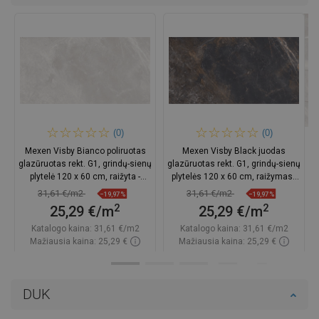
(0)
(0)
Mexen Visby Bianco poliruotas
Mexen Visby Black juodas
glazūruotas rekt. G1, grindų-sienų
glazūruotas rekt. G1, grindų-sienų
plytelė 120 x 60 cm, raižyta -
plytelės 120 x 60 cm, raižymas -
TL428-120-060-01
TL428-120-060-02
31,61 €/m2
31,61 €/m2
−19,97%
−19,97%
2
2
25,29 €/m
25,29 €/m
Katalogo kaina:
31,61 €/m2
Katalogo kaina:
31,61 €/m2
Mažiausia kaina: 25,29 €
Mažiausia kaina: 25,29 €
Prieinamumas:
Yra sandėlyje
Prieinamumas:
Yra sandėlyje
Į krepšelį
Į krepšelį
DUK
Palyginti
favorite_border
Mėgstami
Palyginti
favorite_border
Mėgstami