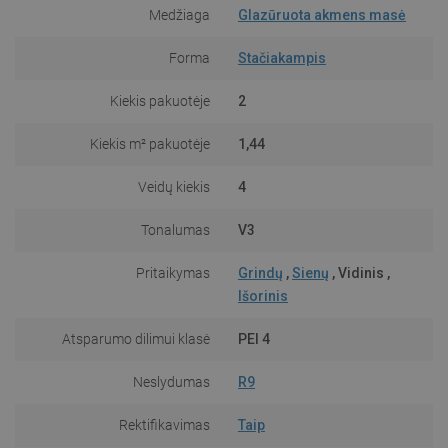
Medžiaga
Glazūruota akmens masė
Forma
Stačiakampis
Kiekis pakuotėje
2
Kiekis m² pakuotėje
1,44
Veidų kiekis
4
Tonalumas
V3
Pritaikymas
Grindų
,
Sienų
, Vidinis ,
Išorinis
Atsparumo dilimui klasė
PEI 4
Neslydumas
R9
Rektifikavimas
Taip