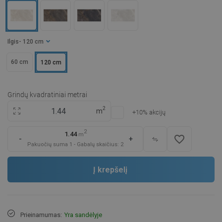
Ilgis
- 120 cm
60 cm
120 cm
Grindų kvadratiniai metrai
2
m
+10% akcijų
2
1.44
m
favorite_border
-
+
Pakuočių suma
1
-
Gabalų skaičius:
2
Į krepšelį
Prieinamumas:
Yra sandėlyje