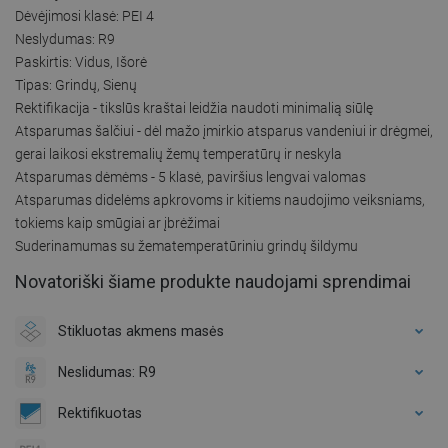
Dėvėjimosi klasė: PEI 4
Neslydumas: R9
Paskirtis: Vidus, Išorė
Tipas: Grindų, Sienų
Rektifikacija - tikslūs kraštai leidžia naudoti minimalią siūlę
Atsparumas šalčiui - dėl mažo įmirkio atsparus vandeniui ir drėgmei,
gerai laikosi ekstremalių žemų temperatūrų ir neskyla
Atsparumas dėmėms - 5 klasė, paviršius lengvai valomas
Atsparumas didelėms apkrovoms ir kitiems naudojimo veiksniams,
tokiems kaip smūgiai ar įbrėžimai
Suderinamumas su žematemperatūriniu grindų šildymu
Novatoriški šiame produkte naudojami sprendimai
Stikluotas akmens masės
Neslidumas: R9
Rektifikuotas