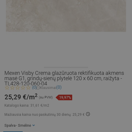
Mexen Visby Crema glazūruota rektifikuota akmens
masė G1, grindų-sienų plytelė 120 x 60 cm, raižyta -
TL428-120-060-04
(0)
(0)
Klausimai
2
25,29 €/m
19,97%
(su PVM)
Katalogo kaina:
31,61 €/m2
Mažiausia kaina nuo paskutinių 30 dienų: 25,29 €
Spalva
- Smėlinė