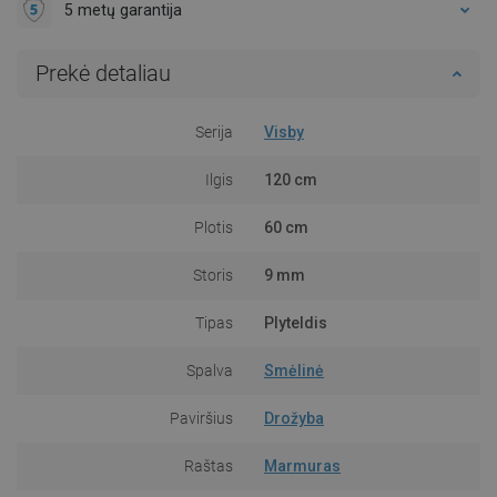
5 metų garantija
Prekė detaliau
Serija
Visby
Ilgis
120 cm
Plotis
60 cm
Storis
9 mm
Tipas
Plyteldis
Spalva
Smėlinė
Paviršius
Drožyba
Raštas
Marmuras