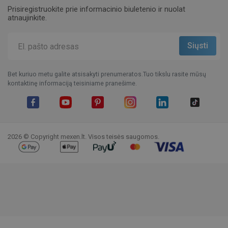
Prisiregistruokite prie informacinio biuletenio ir nuolat
atnaujinkite.
Bet kuriuo metu galite atsisakyti prenumeratos.Tuo tikslu rasite mūsų
kontaktinę informaciją teisiniame pranešime.
Facebook
YouTube
Pinterest
Instagram
LinkedIn
TikTok
2026 © Copyright mexen.lt. Visos teisės saugomos.