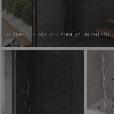
Antracito spalvos dekoratyvinis radiatori