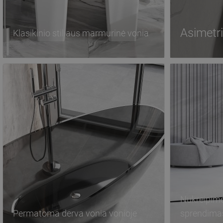
Asimetr
Klasikinio stiliaus marmurinė vonia
Nukreipimo
Permatoma derva vonia vonioje
sprendima