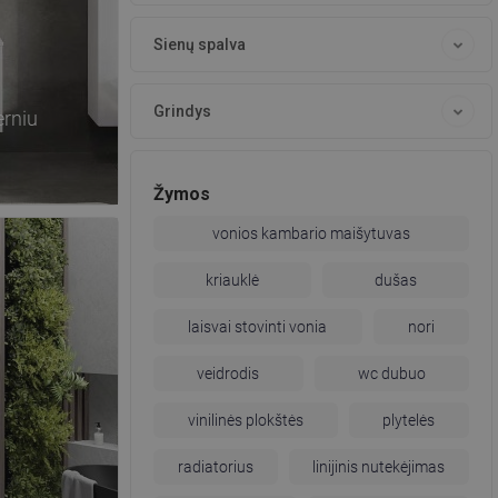
Sienų spalva
Grindys
erniu
Žymos
vonios kambario maišytuvas
kriauklė
dušas
laisvai stovinti vonia
nori
veidrodis
wc dubuo
vinilinės plokštės
plytelės
radiatorius
linijinis nutekėjimas