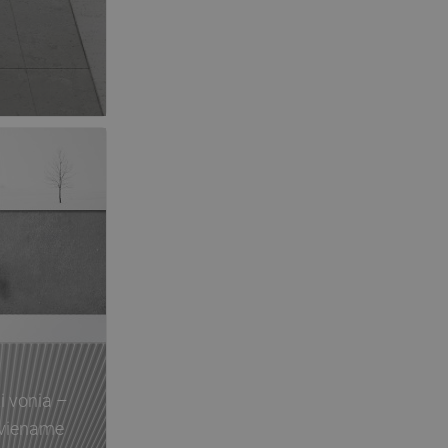
PORTUGUESE
CROATIAN
GREEK
SLOVENIAN
i vonia –
s viename