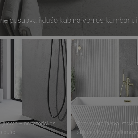
inė pusapvali dušo kabina vonios kambariui
 juosta – novatoriškas
Briaunuota laisvai stovint
s duše
stilius ir funkcionaluma