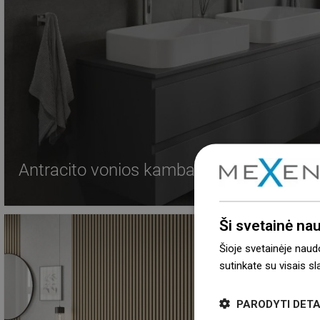
Antracito vonios kambario spintelė su d
Ši svetainė na
Šioje svetainėje naud
sutinkate su visais s
PARODYTI DETA