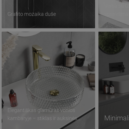
Vonia su u
Grafito mozaika duše
sprendima
Elegantiškas glamūras vonios
Minimali
kambaryje – stiklas ir auksinės
detalės