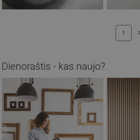
1
Dienoraštis - kas naujo?
Ankstesnis