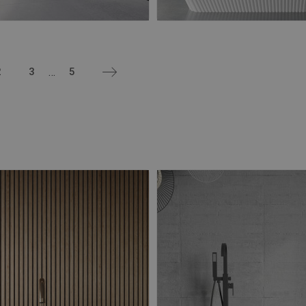
…
2
3
5