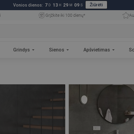
Žiūrėti
7
13
29
07
Vonios dienos:
D
H
M
S
i
Grįžkite iki 100 dienų*
Au
Grindys
Sienos
Apšvietimas
S