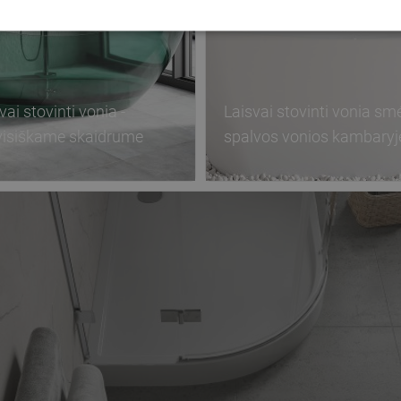
vai stovinti vonia -
Laisvai stovinti vonia smė
visiškame skaidrume
spalvos vonios kambaryj