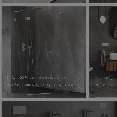
Pilkas SPA viešbučiu įkvėptas
Svajonių v
vonios kambarys su penkiakampiu
praustuvai
kabinu