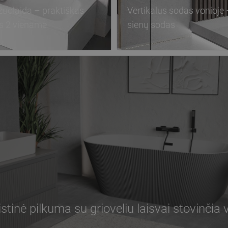
žuolaida – praktiškas
Vertikalus sodas vonioje 
s 2 viename
sienų sodas
stinė pilkuma su grioveliu laisvai stovinčia 