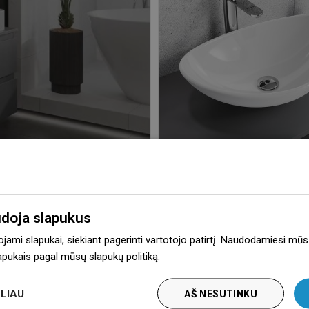
Šiuolaikinis pilkas voni
viem praustuvais
su balta stiklo kriaukle
udoja slapukus
ojami slapukai, siekiant pagerinti vartotojo patirtį. Naudodamiesi mūs
lapukais pagal mūsų slapukų politiką.
Dowiedz się więcej
LIAU
AŠ NESUTINKU