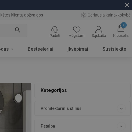
close
kštos klientų apžvalgos
Geriausia kaina/kokybė
0
search
Padėti
Mėgstami
Sąskaita
Krepšelis
odas
Bestseleriai
Įkvėpimai
Susisiekite
Kategorijos
Architektūrinis stilius
Patalpa