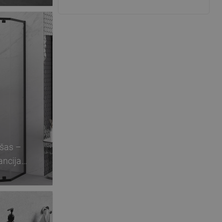
šas –
ancija