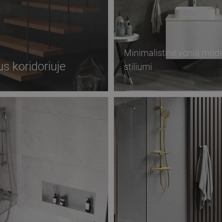
Minimalistinė vonia mod
us koridoriuje
stiliumi