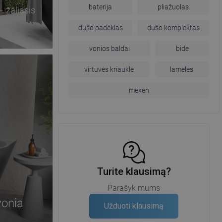
baterija
pliažuolas
– žaliasis
dušo padėklas
dušo komplektas
vonios baldai
bide
virtuvės kriauklė
lamelės
mexen
Turite klausimą?
Parašyk mums
vonia
Užduoti klausimą