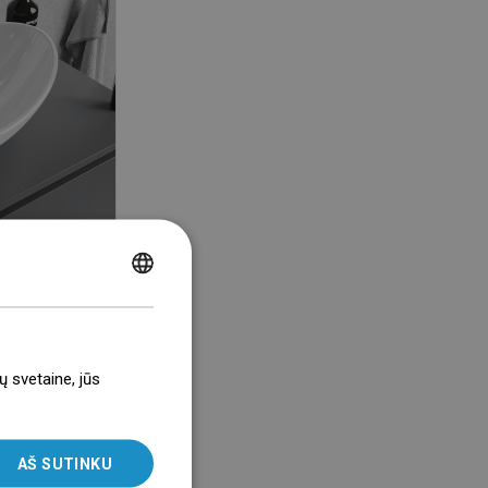
os kambarys
POLISH
CZECH
GERMAN
ų svetaine, jūs
ENGLISH
SLOVAK
AŠ SUTINKU
LITHUANIAN