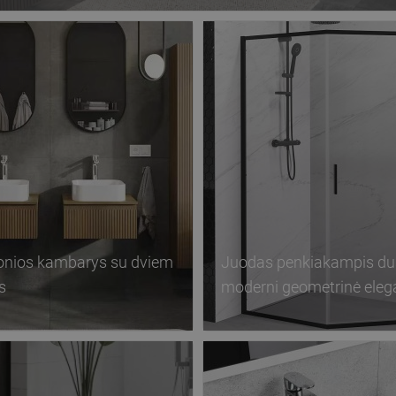
onios kambarys su dviem
Juodas penkiakampis du
s
moderni geometrinė eleg
vonios kambaryje