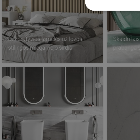
Dekoratyvios lamelės už lovos -
Skaidri lais
stilingos miegamojo širdis
prabanga 