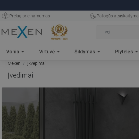
Prekių prieinamumas
Patogūs atsiskaityma
Vonia
Virtuvė
Šildymas
Plytelės
Mexen
Įkvėpimai
Įvedimai