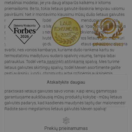
metaliniai modeliai, jie yra daug atsparūs kalkėms ir kitoms
priemaišoms. Be to, tokia lietaus galvutė išsiskiria lengviau valomu
paviršiumi. Net ir montavimo klausimu mūsų dušo lietaus galvutės
nesukelia problemų. Todėl nuoširdžiai rekomenduojame vonios
produktus, prieinamus Mexen parduotuvėje. Ypač todėl, kad lietaus
galvutės montavimas nėra sudėtingas - kiekvienas turėtų
susitvarkyti! Dušo galvutė nepakeis tinkamos lietaus galvutės, kuri
yra būtinas moderniojo dušo elementas! Lietaus galvutės spalva yra
svarbi, nes vonios kambarys, kuriame dušo rankena kartu su
termostatiniu maišytuvu sudaro spalvinį visumą, tampa labai
patrauklus. Todėl verta pasirinkti atitinkamą spalvą. Mes turime
lietaus galvutes skirtingų spalvų, todėl Mexen asortimente galite
rasti auksinių, juodų, chromuotų arba rožinėmis auksinėmis.
Vandens srautas bus toks pat, bet vizualiniai įspūdžiai bus daug
Atskaitykite daugiau
geresni! Apsilankykite mūsų internetinėje parduotuvėje ir pasirinkite
praktiškas lietaus galvutes savo voniai. Kaip lenkų gamintojas
garantuojame aukščiausią mūsų produktų kokybę - mūsų lietaus
galvutės padarys, kad kasdienės maudynės taptų dar malonesnės!
Radote savo mėgstamos lietaus galvutės Mexen spalvą!
Prekių prieinamumas