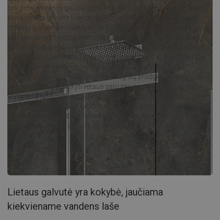
tiek žemi asmenys gali patogiai naudotis dušu. Verta apsvarstyti,
kokia lietaus galvutė turėtų būti jūsų vonioje. Pamąstykite, kuris
modelis bus jums naudingiausias, ir sumontuokite prietaisą taip,
kad kiekvienas namų gyventojas galėtų lengvai pasiekti lietaus
galvutės diską. Priklausomai nuo asmeninių pageidavimų ir kitų
vonios įrangos elementų stiliaus galite nuspręsti, ar įsigyta lietaus
galvutė turėtų būti chromuota, ar juoda. Rekomenduojame
susipažinti su visa pasiūla, turime daug šių produktų variantų. Dėl
to nebus sunku pritaikyti lietaus galvutės pagal jūsų lūkesčius!
Siūlome lietaus galvutes įvairių formų ir dydžių - didžiausia
populiarumu džiaugiasi kvadratinės lietaus galvutės, dažnai
perkamos kartu su dušo rankena. Dušo rankena spalviškai
derinama su lietaus galvute, todėl dušas tampa labai vizualiai
patrauklus!
Lietaus galvutė yra kokybė, jaučiama
kiekviename vandens laše