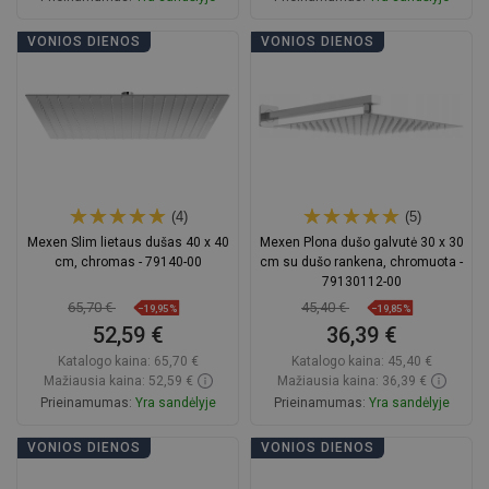
Į krepšelį
Į krepšelį
VONIOS DIENOS
VONIOS DIENOS
Palyginti
favorite_border
Mėgstami
Palyginti
favorite_border
Mėgstami
(4)
(5)
Mexen Slim lietaus dušas 40 x 40
Mexen Plona dušo galvutė 30 x 30
cm, chromas - 79140-00
cm su dušo rankena, chromuota -
79130112-00
65,70 €
45,40 €
−19,95%
−19,85%
52,59 €
36,39 €
Katalogo kaina:
65,70 €
Katalogo kaina:
45,40 €
Mažiausia kaina: 52,59 €
Mažiausia kaina: 36,39 €
Prieinamumas:
Yra sandėlyje
Prieinamumas:
Yra sandėlyje
Į krepšelį
Į krepšelį
VONIOS DIENOS
VONIOS DIENOS
Palyginti
favorite_border
Mėgstami
Palyginti
favorite_border
Mėgstami