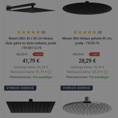
(4)
(4)
Mexen Slim 30 x 30 cm lietaus
Mexen Slim lietaus galvutė 30 cm,
dušo galva su dušo rankena, juoda
juoda - 79230-70
- 79130112-70
52,20 €
35,30 €
−19,94%
−19,86%
41,79 €
28,29 €
Katalogo kaina:
52,20 €
Katalogo kaina:
35,30 €
Mažiausia kaina: 41,79 €
Mažiausia kaina: 28,29 €
Prieinamumas:
Yra sandėlyje
Prieinamumas:
Yra sandėlyje
Į krepšelį
Į krepšelį
VONIOS DIENOS
VONIOS DIENOS
Palyginti
favorite_border
Mėgstami
Palyginti
favorite_border
Mėgstami