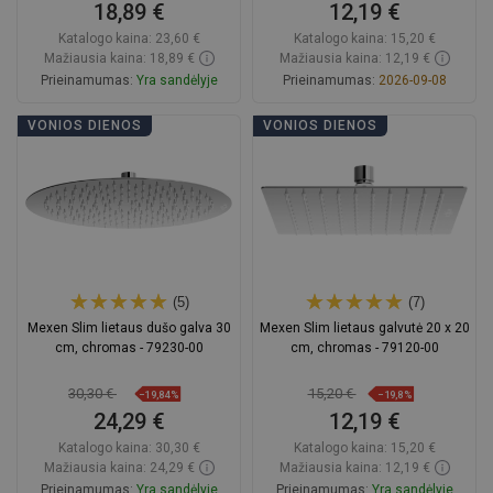
18,89 €
12,19 €
Katalogo kaina:
23,60 €
Katalogo kaina:
15,20 €
Mažiausia kaina: 18,89 €
Mažiausia kaina: 12,19 €
Prieinamumas:
Yra sandėlyje
Prieinamumas:
2026-09-08
Į krepšelį
Į krepšelį
VONIOS DIENOS
VONIOS DIENOS
Palyginti
favorite_border
Mėgstami
Palyginti
favorite_border
Mėgstami
(5)
(7)
Mexen Slim lietaus dušo galva 30
Mexen Slim lietaus galvutė 20 x 20
cm, chromas - 79230-00
cm, chromas - 79120-00
30,30 €
15,20 €
−19,84%
−19,8%
24,29 €
12,19 €
Katalogo kaina:
30,30 €
Katalogo kaina:
15,20 €
Mažiausia kaina: 24,29 €
Mažiausia kaina: 12,19 €
Prieinamumas:
Yra sandėlyje
Prieinamumas:
Yra sandėlyje