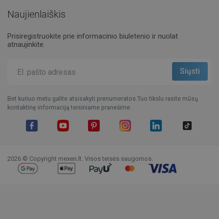
Naujienlaiškis
Prisiregistruokite prie informacinio biuletenio ir nuolat
atnaujinkite.
Bet kuriuo metu galite atsisakyti prenumeratos.Tuo tikslu rasite mūsų
kontaktinę informaciją teisiniame pranešime.
Facebook
YouTube
Pinterest
Instagram
LinkedIn
TikTok
2026 © Copyright mexen.lt. Visos teisės saugomos.