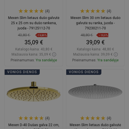
(4)
(4)
Mexen Slim lietaus dušo galvutė
Mexen Slim 30 cm lietaus dušo
25 x 25 cm su dušo rankena,
galvutė su ranka, juoda -
juoda - 79125112-70
79230211-70
43,80 €
48,80 €
−19,89%
−19,9%
35,09 €
39,09 €
Katalogo kaina:
43,80 €
Katalogo kaina:
48,80 €
Mažiausia kaina: 35,09 €
Mažiausia kaina: 39,09 €
Prieinamumas:
Yra sandėlyje
Prieinamumas:
Yra sandėlyje
Į krepšelį
Į krepšelį
VONIOS DIENOS
VONIOS DIENOS
Palyginti
favorite_border
Mėgstami
Palyginti
favorite_border
Mėgstami
(4)
(4)
Mexen D-40 Dušas galva 22 cm,
Mexen Slim lietaus dušo galvutė