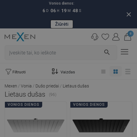
Vonios dienos:
6
06
19
46
D
H
M
S
close
Žiūrėti
0
search
Filtruoti
Vaizdas
Mexen
Vonia
Dušo priedai
Lietaus dušas
Lietaus dušas
(96)
VONIOS DIENOS
VONIOS DIENOS