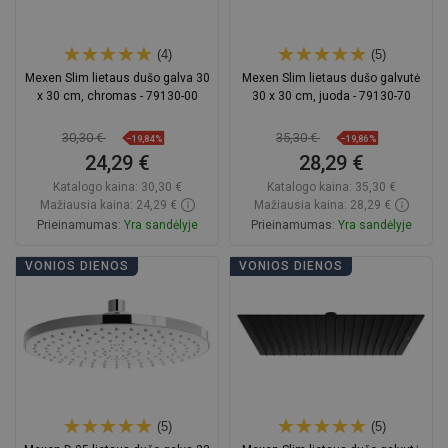
(4)
(5)
Mexen Slim lietaus dušo galva 30
Mexen Slim lietaus dušo galvutė
x 30 cm, chromas - 79130-00
30 x 30 cm, juoda - 79130-70
30,30 €
35,30 €
−19,84%
−19,86%
24,29 €
28,29 €
Katalogo kaina:
30,30 €
Katalogo kaina:
35,30 €
Mažiausia kaina: 24,29 €
Mažiausia kaina: 28,29 €
Prieinamumas:
Yra sandėlyje
Prieinamumas:
Yra sandėlyje
Į krepšelį
Į krepšelį
VONIOS DIENOS
VONIOS DIENOS
Palyginti
favorite_border
Mėgstami
Palyginti
favorite_border
Mėgstami
(5)
(5)