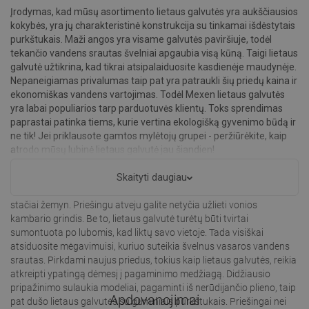
Įrodymas, kad mūsų asortimento lietaus galvutės yra aukščiausios
kokybės, yra jų charakteristinė konstrukcija su tinkamai išdėstytais
purkštukais. Maži angos yra visame galvutės paviršiuje, todėl
tekančio vandens srautas švelniai apgaubia visą kūną. Taigi lietaus
galvutė užtikrina, kad tikrai atsipalaiduosite kasdienėje maudynėje.
Nepaneigiamas privalumas taip pat yra patraukli šių priedų kaina ir
ekonomiškas vandens vartojimas. Todėl Mexen lietaus galvutės
yra labai populiarios tarp parduotuvės klientų. Toks sprendimas
paprastai patinka tiems, kurie vertina ekologišką gyvenimo būdą ir
ne tik! Jei priklausote gamtos mylėtojų grupei - peržiūrėkite, kaip
atrodo mūsų lubinė lietaus galvutė jau šiandien!
Apsisprendžiant pirkti lietaus galvutę, verta atkreipti ypatingą
Skaityti daugiau
dėmesį, kad lašeliai, išsiskiriantys iš aukštosios purkštukų, kristų
stačiai žemyn. Priešingu atveju galite netyčia užlieti vonios
kambario grindis. Be to, lietaus galvutė turėtų būti tvirtai
sumontuota po lubomis, kad liktų savo vietoje. Tada visiškai
atsiduosite mėgavimuisi, kuriuo suteikia švelnus vasaros vandens
srautas. Pirkdami naujus priedus, tokius kaip lietaus galvutės, reikia
atkreipti ypatingą dėmesį į pagaminimo medžiagą. Didžiausio
pripažinimo sulaukia modeliai, pagaminti iš nerūdijančio plieno, taip
Apdovanojimai
pat dušo lietaus galvutės su guminiais purkštukais. Priešingai nei