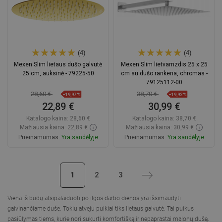
(4)
(4)
Mexen Slim lietaus dušo galvutė
Mexen Slim lietvamzdis 25 x 25
25 cm, auksinė - 79225-50
cm su dušo rankena, chromas -
79125112-00
28,60 €
38,70 €
−19,97%
−19,92%
22,89 €
30,99 €
Katalogo kaina:
28,60 €
Katalogo kaina:
38,70 €
Mažiausia kaina: 22,89 €
Mažiausia kaina: 30,99 €
Prieinamumas:
Yra sandėlyje
Prieinamumas:
Yra sandėlyje
Į krepšelį
Į krepšelį
1
2
3
Tęsti
Palyginti
favorite_border
Mėgstami
Palyginti
favorite_border
Mėgstami
Viena iš būdų atsipalaiduoti po ilgos darbo dienos yra išsimaudyti
gaivinančiame duše. Tokiu atveju puikiai tiks lietaus galvutė. Tai puikus
pasiūlymas tiems, kurie nori sukurti komfortišką ir nepaprastai malonų dušą.