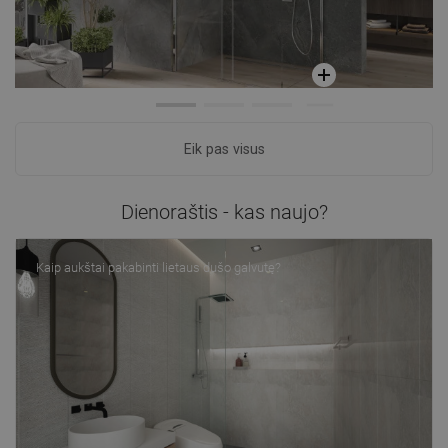
Eik pas visus
Dienoraštis - kas naujo?
Kaip aukštai pakabinti lietaus dušo galvutę?