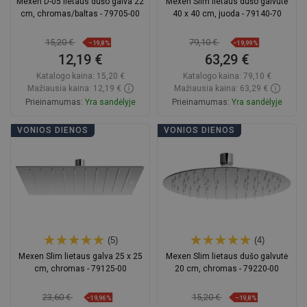
Mexen D-05 lietaus dušo galva 22
Mexen Slim lietaus dušo galvutė
cm, chromas/baltas - 79705-00
40 x 40 cm, juoda - 79140-70
15,20 €
79,10 €
−19,8%
−19,99%
12,19 €
63,29 €
Katalogo kaina:
15,20 €
Katalogo kaina:
79,10 €
Mažiausia kaina: 12,19 €
Mažiausia kaina: 63,29 €
Prieinamumas:
Yra sandėlyje
Prieinamumas:
Yra sandėlyje
Į krepšelį
Į krepšelį
VONIOS DIENOS
VONIOS DIENOS
Palyginti
favorite_border
Mėgstami
Palyginti
favorite_border
Mėgstami
(5)
(4)
Mexen Slim lietaus galva 25 x 25
Mexen Slim lietaus dušo galvutė
cm, chromas - 79125-00
20 cm, chromas - 79220-00
23,60 €
15,20 €
−19,96%
−19,8%