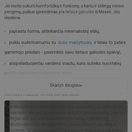
Jei norite sukurti komfortišką ir funkcinę, o kartu ir stilingą vonios
įrengimą, puikus sprendimas yra
lietaus galvutės
iš Mexen. Jos
išsiskiria:
paprasta forma, atitinkančia minimalistinį stilių,
puikiu suderinamumu su
dušo maišytuvais
ir kitais to paties
gamintojo priedais - pasirinkite savo lietaus galvutės spalvą!,
atsipalaiduojančiu vandens srautu, kuris suteiks nuostabių
pojūčių kiekvienos maudynės metu,
lietaus galvute, siūloma slim versijoje, puikiai tinkančiai
Skaityti daugiau
montuoti mažose vonios kambariuose.
Tarp daugybės Mexen produktų lietaus galvutės ypač populiarios.
Viskas todėl, kad jos žymiai padidina dušo funkcionalumą, o be to,
galite jas rasti patraukliomis kainomis. Mūsų internetinėje
parduotuvėje rasite daug elementų, puikiai derančių su lietaus
galvutėmis. Tai palengvina galimybę sukurti dušą nuo nulio pagal