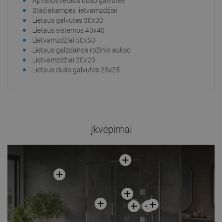
Apvalios lietaus dušo galvutės
Stačiakampės lietvamzdžiai
Lietaus galvutės 30x30
Lietaus sistemos 40x40
Lietvamzdžiai 50x50
Lietaus galzdanos rožinio aukso
Lietvamzdžiai 20x20
Lietaus dušo galvutės 25x25
Įkvėpimai