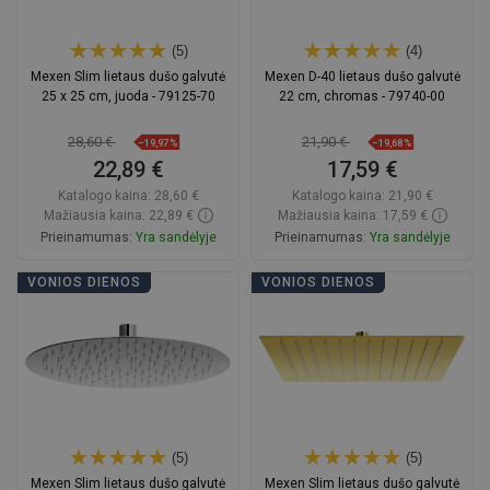
(5)
(4)
Mexen Slim lietaus dušo galvutė
Mexen D-40 lietaus dušo galvutė
25 x 25 cm, juoda - 79125-70
22 cm, chromas - 79740-00
28,60 €
21,90 €
−19,97%
−19,68%
22,89 €
17,59 €
Katalogo kaina:
28,60 €
Katalogo kaina:
21,90 €
Mažiausia kaina: 22,89 €
Mažiausia kaina: 17,59 €
Prieinamumas:
Yra sandėlyje
Prieinamumas:
Yra sandėlyje
Į krepšelį
Į krepšelį
VONIOS DIENOS
VONIOS DIENOS
Palyginti
favorite_border
Mėgstami
Palyginti
favorite_border
Mėgstami
(5)
(5)
Mexen Slim lietaus dušo galvutė
Mexen Slim lietaus dušo galvutė