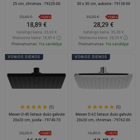
25 cm, chromas - 79225-00
30 x 30 cm, auksinė - 79130-50
23,60 €
35,30 €
−19,96%
−19,86%
18,89 €
28,29 €
Katalogo kaina:
23,60 €
Katalogo kaina:
35,30 €
Mažiausia kaina: 18,89 €
Mažiausia kaina: 28,29 €
Prieinamumas:
Yra sandėlyje
Prieinamumas:
Yra sandėlyje
Į krepšelį
Į krepšelį
VONIOS DIENOS
VONIOS DIENOS
Palyginti
favorite_border
Mėgstami
Palyginti
favorite_border
Mėgstami
(5)
(5)
Mexen D-45 lietaus dušo galvutė
Mexen D-62 lietaus dušo galvutė
20x20 cm, juoda - 79745-70
20x20 cm, chromas - 79762-00
20,20 €
16,80 €
−19,85%
−19,7%