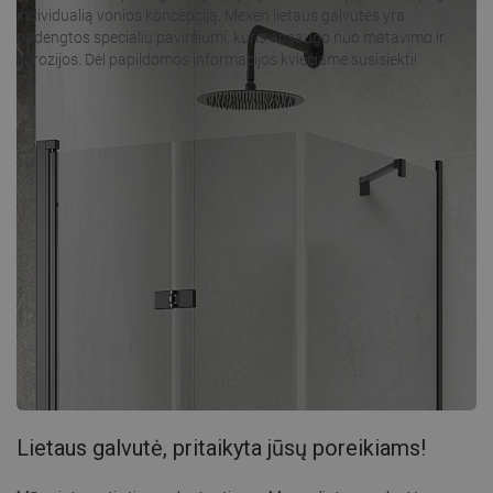
individualią vonios koncepciją. Mexen lietaus galvutės yra
padengtos specialiu paviršiumi, kuris apsaugo nuo matavimo ir
korozijos. Dėl papildomos informacijos kviečiame susisiekti!
Lietaus galvutė, pritaikyta jūsų poreikiams!