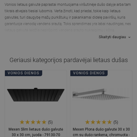
Vonios lietaus galvutė paprastai montuojama viršutinėje dušo dalyje arba tam
tikrais atvejais tiesiai lubomis. Verta žinoti, kad priedai, tokie kaip lietaus
galvutės, turi daugybę mažų purkštukų ir pakankamai didelę paviršių, kuris
garantuoja vienodą vandens srautą. Toks sprendimas yra labai naudingas, nes
lietaus galvutė leidžia nesirūpinti vandens srauto nukreipimu į kūną.
Skaityti daugiau
Geriausi kategorijos pardavėjai
lietaus dušas
VONIOS DIENOS
VONIOS DIENOS
(5)
(5)
Mexen Slim lietaus dušo galvutė
Mexen Plona dušo galvutė 30 x 30
30 x 30 cm, juoda - 79130-70
cm su dušo rankena, chromuota -