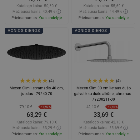
Katalogo kaina:
50,60 €
Katalogo kaina:
55,60 €
Mažiausia kaina: 40,49 €
Mažiausia kaina: 44,49 €
Prieinamumas:
Yra sandėlyje
Prieinamumas:
Yra sandėlyje
Į krepšelį
Į krepšelį
VONIOS DIENOS
VONIOS DIENOS
Palyginti
favorite_border
Mėgstami
Palyginti
favorite_border
Mėgstami
(4)
(4)
Mexen Slim lietvamzdis 40 cm,
Mexen Slim 30 cm lietaus dušo
juodas - 79240-70
galvutė su dušo alkūne, chromas -
79230211-00
79,10 €
42,10 €
−19,99%
−19,98%
63,29 €
33,69 €
Katalogo kaina:
79,10 €
Katalogo kaina:
42,10 €
Mažiausia kaina: 63,29 €
Mažiausia kaina: 33,69 €
Prieinamumas:
Yra sandėlyje
Prieinamumas:
Yra sandėlyje