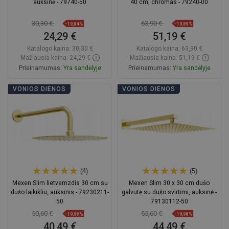
auksinė - 79740-50
40 cm, chromas - 79240-00
30,30 €
63,90 €
−19,84%
−19,89%
24,29 €
51,19 €
Katalogo kaina:
30,30 €
Katalogo kaina:
63,90 €
Mažiausia kaina: 24,29 €
Mažiausia kaina: 51,19 €
Prieinamumas:
Yra sandėlyje
Prieinamumas:
Yra sandėlyje
Į krepšelį
Į krepšelį
VONIOS DIENOS
VONIOS DIENOS
Palyginti
favorite_border
Mėgstami
Palyginti
favorite_border
Mėgstami
(4)
(5)
Mexen Slim lietvamzdis 30 cm su
Mexen Slim 30 x 30 cm dušo
dušo laikikliu, auksinis - 79230211-
galvutė su dušo svirtimi, auksinė -
50
79130112-50
50,60 €
55,60 €
−19,98%
−19,98%
40,49 €
44,49 €