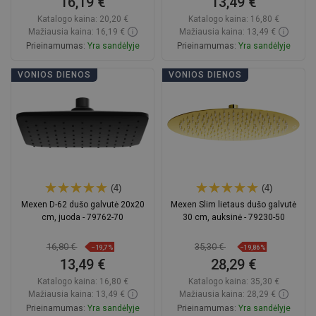
16,19 €
13,49 €
Katalogo kaina:
20,20 €
Katalogo kaina:
16,80 €
Mažiausia kaina: 16,19 €
Mažiausia kaina: 13,49 €
Prieinamumas:
Yra sandėlyje
Prieinamumas:
Yra sandėlyje
Į krepšelį
Į krepšelį
VONIOS DIENOS
VONIOS DIENOS
Palyginti
favorite_border
Mėgstami
Palyginti
favorite_border
Mėgstami
(4)
(4)
Mexen D-62 dušo galvutė 20x20
Mexen Slim lietaus dušo galvutė
cm, juoda - 79762-70
30 cm, auksinė - 79230-50
16,80 €
35,30 €
−19,7%
−19,86%
13,49 €
28,29 €
Katalogo kaina:
16,80 €
Katalogo kaina:
35,30 €
Mažiausia kaina: 13,49 €
Mažiausia kaina: 28,29 €
Prieinamumas:
Yra sandėlyje
Prieinamumas:
Yra sandėlyje