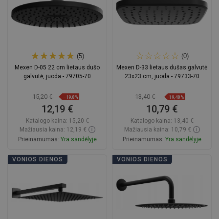
(5)
(0)
Mexen D-05 22 cm lietaus dušo
Mexen D-33 lietaus dušas galvutė
galvutė, juoda - 79705-70
23x23 cm, juoda - 79733-70
15,20 €
13,40 €
−19,8%
−19,48%
12,19 €
10,79 €
Katalogo kaina:
15,20 €
Katalogo kaina:
13,40 €
Mažiausia kaina: 12,19 €
Mažiausia kaina: 10,79 €
Prieinamumas:
Yra sandėlyje
Prieinamumas:
Yra sandėlyje
Į krepšelį
Į krepšelį
VONIOS DIENOS
VONIOS DIENOS
Palyginti
favorite_border
Mėgstami
Palyginti
favorite_border
Mėgstami