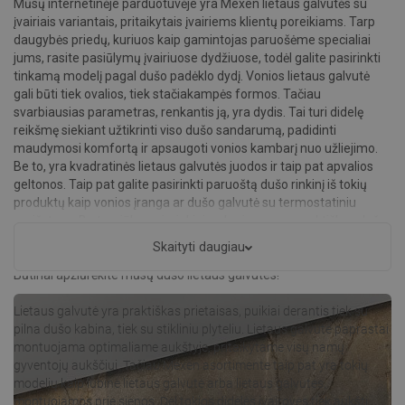
Mūsų internetinėje parduotuvėje yra Mexen lietaus galvutės su
įvairiais variantais, pritaikytais įvairiems klientų poreikiams. Tarp
daugybės priedų, kuriuos kaip gamintojas paruošėme specialiai
jums, rasite pasiūlymų įvairiuose dydžiuose, todėl galite pasirinkti
tinkamą modelį pagal dušo padėklo dydį. Vonios lietaus galvutė
gali būti tiek ovalios, tiek stačiakampės formos. Tačiau
svarbiausias parametras, renkantis ją, yra dydis. Tai turi didelę
reikšmę siekiant užtikrinti viso dušo sandarumą, padidinti
maudymosi komfortą ir apsaugoti vonios kambarį nuo užliejimo.
Be to, yra kvadratinės lietaus galvutės juodos ir taip pat apvalios
geltonos. Taip pat galite pasirinkti paruoštą dušo rinkinį iš tokių
produktų kaip vonios įranga ar dušo galvutė su termostatiniu
maišytuvu. Be to, siūlome ir rinkinius, kuriuose yra praktiškos dušo
lietaus galvutės. Žiūrėkite, kaip su tokios rūšies produktais lengvai
Skaityti daugiau
padarysite, kad kasdienės maudynės taptų tikra malonumu!
Būtinai apžiūrėkite mūsų dušo lietaus galvutes!
Lietaus galvutė yra praktiškas prietaisas, puikiai derantis tiek su
pilna dušo kabina, tiek su stikliniu plyteliu. Lietaus galvutė paprastai
montuojama optimaliame aukštyje, pritaikytame visų namų
gyventojų aukščiui. Tačiau Mexen asortimente taip pat yra tokių
modelių kaip lubinė lietaus galvutė arba lietaus galvutės,
montuojamos prie sienos. Dėl tokios didelės įvairovės tiek aukšti,