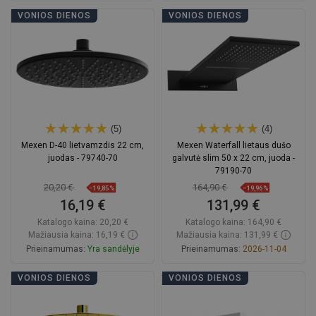
Į krepšelį
Į krepšelį
VONIOS DIENOS
VONIOS DIENOS
Palyginti
favorite_border
Mėgstami
Palyginti
favorite_border
Mėgstami
(5)
(4)
Mexen D-40 lietvamzdis 22 cm,
Mexen Waterfall lietaus dušo
juodas - 79740-70
galvutė slim 50 x 22 cm, juoda -
79190-70
20,20 €
164,90 €
−19,85%
−19,96%
16,19 €
131,99 €
Katalogo kaina:
20,20 €
Katalogo kaina:
164,90 €
Mažiausia kaina: 16,19 €
Mažiausia kaina: 131,99 €
Prieinamumas:
Yra sandėlyje
Prieinamumas:
2026-11-04
Į krepšelį
Į krepšelį
VONIOS DIENOS
VONIOS DIENOS
Palyginti
favorite_border
Mėgstami
Palyginti
favorite_border
Mėgstami