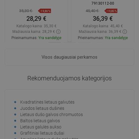
79130112-00
35,30 €
45,40 €
−19,86%
−19,85%
28,29 €
36,39 €
Katalogo kaina:
35,30 €
Katalogo kaina:
45,40 €
Mažiausia kaina: 28,29 €
Mažiausia kaina: 36,39 €
Prieinamumas:
Yra sandėlyje
Prieinamumas:
Yra sandėlyje
Į krepšelį
Į krepšelį
Visos daugiausiai perkamos
Palyginti
favorite_border
Mėgstami
Palyginti
favorite_border
Mėgstami
Rekomenduojamos kategorijos
Kvadratinės lietaus galvutės
Juodos lietaus dušinės
Lietaus dušo galvos chromuotos
Baltos lietaus galvos
Lietaus galulės aukso
Grafitiniai lietaus dušai