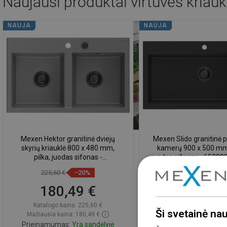
Naujausi produktai
virtuvės kriauk
NAUJA
NAUJA
Mexen Hektor granitinė dviejų
Mexen Slido granitinė p
skyrių kriauklė 800 x 480 mm,
kamerų 900 x 500 mm,
pilka, juodas sifonas -
juodas sifonas - 65289
6521802000-71-B
B
225,60 €
−20%
144,80 €
−19,9
180,49 €
115,89 
Katalogo kaina:
225,60 €
Katalogo kaina:
144,
Ši svetainė na
Mažiausia kaina: 180,49 €
Mažiausia kaina: 115,
Prieinamumas:
Yra sandėlyje
Prieinamumas:
Yra sa