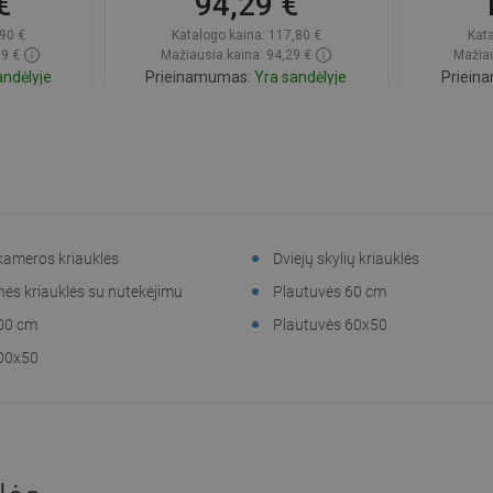
€
94,29 €
90 €
Katalogo kaina:
117,80 €
Kata
39 €
Mažiausia kaina: 94,29 €
Mažiau
ndėlyje
Prieinamumas:
Yra sandėlyje
Priein
Į krepšelį
gstami
Palyginti
favorite_border
Mėgstami
Paly
kameros kriauklės
Dviejų skylių kriauklės
ės kriauklės su nutekėjimu
Plautuvės 60 cm
100 cm
Plautuvės 60x50
100x50