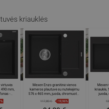
rtuvės kriauklės
 virtuvės
Mexen Enzo granitinė vienos
Mexen O
 x 490 mm,
kameros plautuvė su nutekėjimu
kriauklė,
fonas -
576 x 465 mm, juoda, chromuotas
juoda,
7
sifonas - 6506571005-77
5%
117,80 €
−19,96%
13