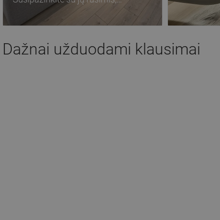
privalumais ir naudojimu
Dažnai užduodami klausimai