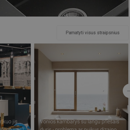
DANISH
SWEDISH
FINNISH
Pamatyti visus straipsnius
PORTUGUESE
CROATIAN
GREEK
SLOVENIAN
 kuo jis
Vonios kambarys su langu priešais
arduotuvės?
duris - problema ar puikus dizaino