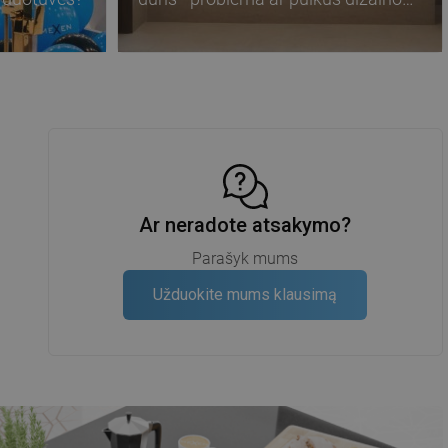
elementas?
Ar neradote atsakymo?
Parašyk mums
Užduokite mums klausimą