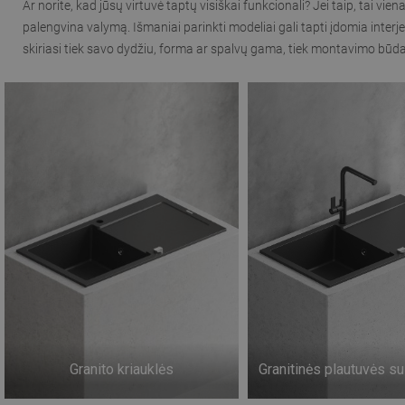
Ar norite, kad jūsų virtuvė taptų visiškai funkcionali? Jei taip, tai vi
palengvina valymą. Išmaniai parinkti modeliai gali tapti įdomia interje
skiriasi tiek savo dydžiu, forma ar spalvų gama, tiek montavimo būdais
Granito kriauklės
Granitinės plautuvės s