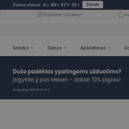
Žiūrėti
6
00
47
20
Vonios dienos:
D
H
M
S
i
Grįžkite iki 100 dienų*
Au
Grindys
Sienos
Apšvietimas
S