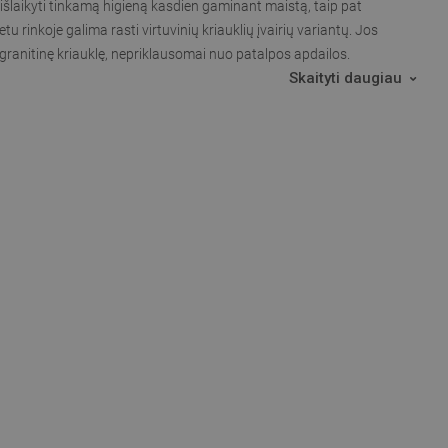
ia išlaikyti tinkamą higieną kasdien gaminant maistą, taip pat
 rinkoje galima rasti virtuvinių kriauklių įvairių variantų. Jos
s granitinę kriauklę, nepriklausomai nuo patalpos apdailos.
Skaityti daugiau