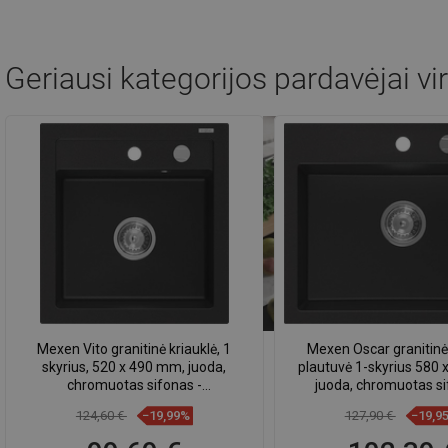
Geriausi kategorijos pardavėjai
vi
Mexen Vito granitinė kriauklė, 1
Mexen Oscar granitinė
skyrius, 520 x 490 mm, juoda,
plautuvė 1-skyrius 580
chromuotas sifonas -
juoda, chromuotas si
6503521000-77
6519581000-7
124,60 €
−19,99%
127,90 €
−19,9