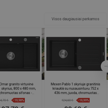
Visos daugiausiai perkamos
mar granito virtuvinė
Mexen Pablo 1 skyriuje granitinis
 1 skyrius, 800 x 480 mm,
kriauklė su nusausintuvu 752 x
 chromuotas sifonas -
436 mm, juoda, chromuotas
6520801005-77
sifonas - 6510751010-77
4,70 €
−19,98%
124,60 €
−19,99%