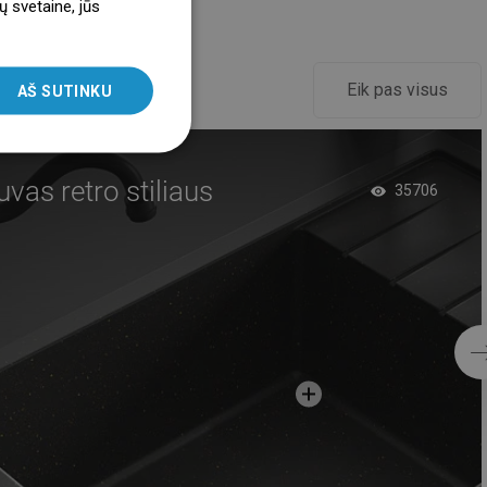
ų svetaine, jūs
ENGLISH
SLOVAK
Eik pas visus
AŠ SUTINKU
LITHUANIAN
ROMANIAN
HUNGARIAN
vas retro stiliaus
35706
FRENCH
ITALIAN
SPANISH
UKRAINIAN
BULGARIAN
ESTONIAN
DUTCH
LATVIAN