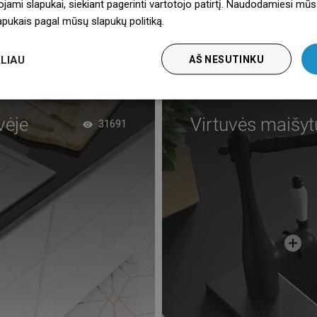
ojami slapukai, siekiant pagerinti vartotojo patirtį. Naudodamiesi mūs
lapukais pagal mūsų slapukų politiką.
Dowiedz się więcej
gstami
LIAU
AŠ NESUTINKU
vėje
Virtuvės maišytu
31691