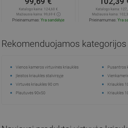
99,69 €
102,39 
Katalogo kaina:
124,60 €
Katalogo kaina:
127,
Mažiausia kaina: 99,69 €
Mažiausia kaina: 102,
Prieinamumas:
Yra sandėlyje
Prieinamumas:
Yra sa
Į krepšelį
Į krepšelį
Rekomenduojamos kategorijos
Palyginti
favorite_border
Mėgstami
Palyginti
favorite_border
Mė
Vienos kameros virtuvinės kriauklės
Pusantros 
Įleistos kriauklės stalvirsyje
Vienkamerin
Virtuvės kriauklės 90 cm
Kriauklės 
Plautuvės 90x50
Kriauklės 