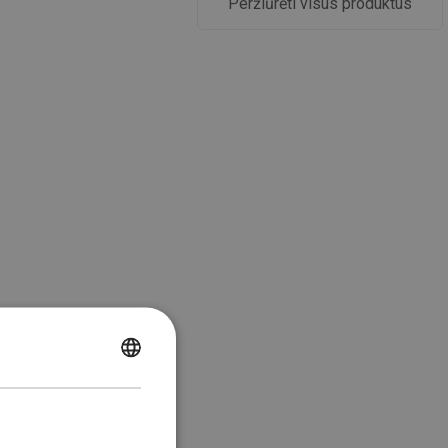
Peržiūrėti visus produktus
POLISH
CZECH
GERMAN