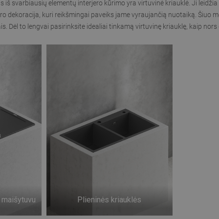
enas iš svarbiausių elementų interjero kūrimo yra
virtuvinė kriauklė
. Ji leidž
ro dekoracija, kuri reikšmingai paveiks jame vyraujančią nuotaiką. Šiuo metu
. Dėl to lengvai pasirinksite idealiai tinkamą virtuvinę kriauklę, kaip nor
u maišytuvu
Plieninės kriauklės