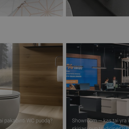
ai pakabinti WC puodą?
Showroom — kas tai yra ir
skiriasi nuo tradicinės p