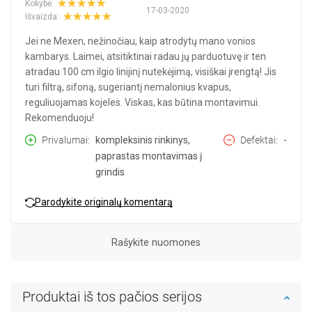
Kokybė:
17-03-2020
Išvaizda:
Jei ne Mexen, nežinočiau, kaip atrodytų mano vonios
kambarys. Laimei, atsitiktinai radau jų parduotuvę ir ten
atradau 100 cm ilgio linijinį nutekėjimą, visiškai įrengtą! Jis
turi filtrą, sifoną, sugeriantį nemalonius kvapus,
reguliuojamas kojeles. Viskas, kas būtina montavimui.
Rekomenduoju!
Privalumai
kompleksinis rinkinys,
Defektai
-
paprastas montavimas į
grindis
Parodykite originalų komentarą
Rašykite nuomones
Produktai iš tos pačios serijos