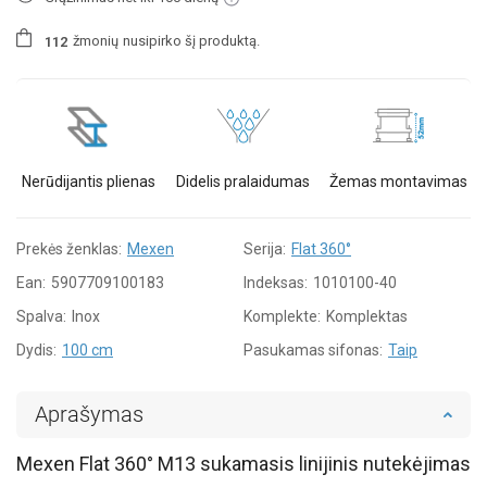
žmonių
nusipirko šį produktą.
1
1
2
Nerūdijantis plienas
Didelis pralaidumas
Žemas montavimas
Prekės ženklas:
Mexen
Serija:
Flat 360°
Ean:
5907709100183
Indeksas:
1010100-40
Spalva:
Inox
Komplekte:
Komplektas
Dydis:
100 cm
Pasukamas sifonas:
Taip
Aprašymas
Mexen Flat 360° M13 sukamasis linijinis nutekėjimas