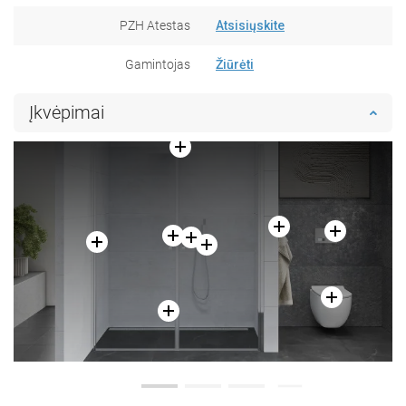
PZH Atestas
Atsisiųskite
Gamintojas
Žiūrėti
Įkvėpimai