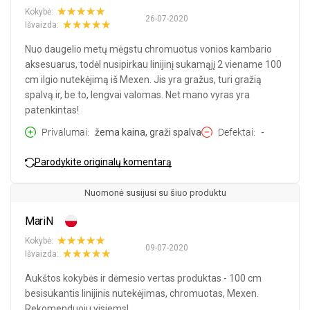
Kokybė:
26-07-2020
Išvaizda:
Nuo daugelio metų mėgstu chromuotus vonios kambario
aksesuarus, todėl nusipirkau linijinį sukamąjį 2 viename 100
cm ilgio nutekėjimą iš Mexen. Jis yra gražus, turi gražią
spalvą ir, be to, lengvai valomas. Net mano vyras yra
patenkintas!
Privalumai
žema kaina, graži spalva
Defektai
-
Parodykite originalų komentarą
Nuomonė susijusi su šiuo produktu
MariN
Kokybė:
09-07-2020
Išvaizda:
Aukštos kokybės ir dėmesio vertas produktas - 100 cm
besisukantis linijinis nutekėjimas, chromuotas, Mexen.
Rekomenduoju visiems!