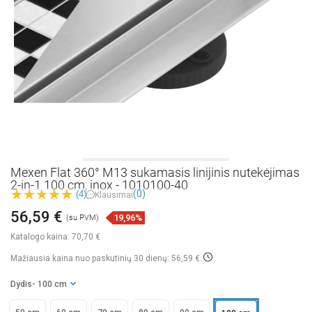
Mexen Flat 360° M13 sukamasis linijinis nutekėjimas
2-in-1 100 cm, inox - 1010100-40
(0)
(4)
Klausimai
56,59 €
19,96%
(su PVM)
Katalogo kaina:
70,70 €
Mažiausia kaina nuo paskutinių 30 dienų: 56,59 €
Dydis
- 100 cm