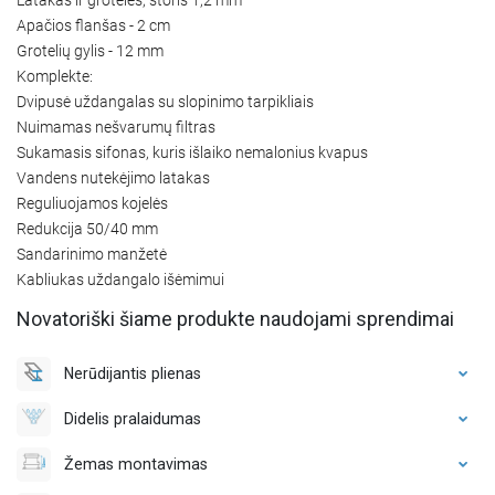
Apačios flanšas - 2 cm
Grotelių gylis - 12 mm
Komplekte:
Dvipusė uždangalas su slopinimo tarpikliais
Nuimamas nešvarumų filtras
Sukamasis sifonas, kuris išlaiko nemalonius kvapus
Vandens nutekėjimo latakas
Reguliuojamos kojelės
Redukcija 50/40 mm
Sandarinimo manžetė
Kabliukas uždangalo išėmimui
Novatoriški šiame produkte naudojami sprendimai
Nerūdijantis plienas
Didelis pralaidumas
Žemas montavimas