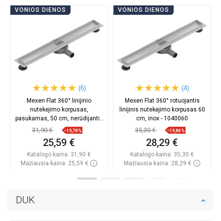
VONIOS DIENOS
VONIOS DIENOS
(6)
(4)
Mexen Flat 360° linijinio
Mexen Flat 360° rotuojantis
nutekėjimo korpusas,
linijinis nutekėjimo korpusas 60
pasukamas, 50 cm, nerūdijantis
cm, inox - 1040060
plienas - 1040050
31,90 €
35,30 €
−19,78%
−19,86%
25,59 €
28,29 €
Katalogo kaina:
31,90 €
Katalogo kaina:
35,30 €
Mažiausia kaina: 25,59 €
Mažiausia kaina: 28,29 €
Prieinamumas:
Yra sandėlyje
Prieinamumas:
Yra sandėlyje
Į krepšelį
Į krepšelį
DUK
Palyginti
favorite_border
Mėgstami
Palyginti
favorite_border
Mėgstami