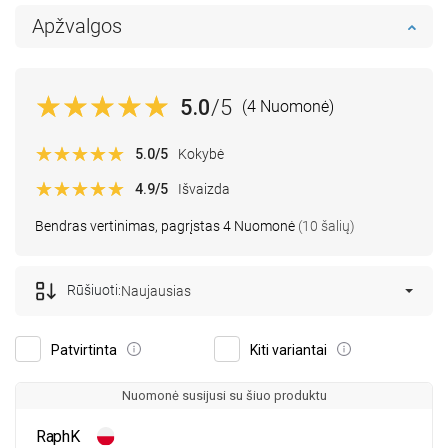
Apžvalgos
5.0
/5
(4 Nuomonė)
5.0
/5
Kokybė
4.9
/5
Išvaizda
Bendras vertinimas, pagrįstas 4 Nuomonė
(10 šalių)
Rūšiuoti:
Naujausias
Patvirtinta
Kiti variantai
Nuomonė susijusi su šiuo produktu
RaphK