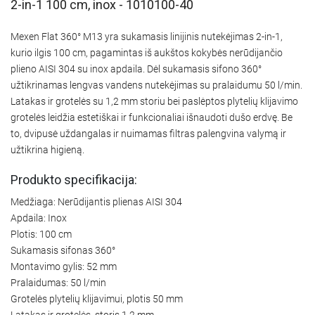
2-in-1 100 cm, inox - 1010100-40
Mexen Flat 360° M13 yra sukamasis linijinis nutekėjimas 2-in-1,
kurio ilgis 100 cm, pagamintas iš aukštos kokybės nerūdijančio
plieno AISI 304 su inox apdaila. Dėl sukamasis sifono 360°
užtikrinamas lengvas vandens nutekėjimas su pralaidumu 50 l/min.
Latakas ir grotelės su 1,2 mm storiu bei paslėptos plytelių klijavimo
grotelės leidžia estetiškai ir funkcionaliai išnaudoti dušo erdvę. Be
to, dvipusė uždangalas ir nuimamas filtras palengvina valymą ir
užtikrina higieną.
Produkto specifikacija:
Medžiaga: Nerūdijantis plienas AISI 304
Apdaila: Inox
Plotis: 100 cm
Sukamasis sifonas 360°
Montavimo gylis: 52 mm
Pralaidumas: 50 l/min
Grotelės plytelių klijavimui, plotis 50 mm
Latakas ir grotelės, storis 1,2 mm