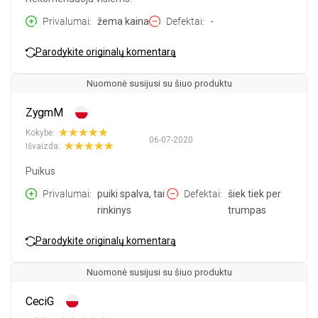
Privalumai
žema kaina
Defektai
-
Parodykite originalų komentarą
Nuomonė susijusi su šiuo produktu
ZygmM
Kokybė:
06-07-2020
Išvaizda:
Puikus
Privalumai
puiki spalva, tai
Defektai
šiek tiek per
rinkinys
trumpas
Parodykite originalų komentarą
Nuomonė susijusi su šiuo produktu
CeciG