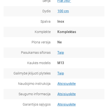
Serija
Flat 360°
Dydis
100 cm
Spalva
Inox
Komplekte
Komplektas
Plona versija
Ne
Pasukamas sifonas
Taip
Kaukės modelis
M13
Galimybė įklijuoti plyteles
Taip
Naudojimo instrukcija
Atsisiųskite
Saugumo informacija
Atsisiųskite
Garantijos sąlygos
Atsisiųskite