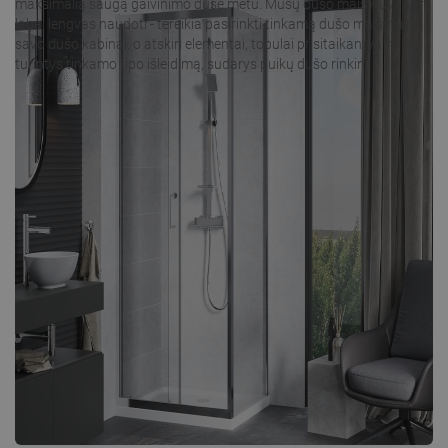
maksimalią saugą gaivinimo duše metu. Mūsų dušo maišytuvas yra
labai lengvas naudoti - tereikia pasirinkti tinkamą dušo maišytuvą
savo dušo kabinai, o atskiri elementai, tobulai prisitaikantys ir
turintys tinkamo tipo išleidimą, sudarys puikų dušo rinkinį!