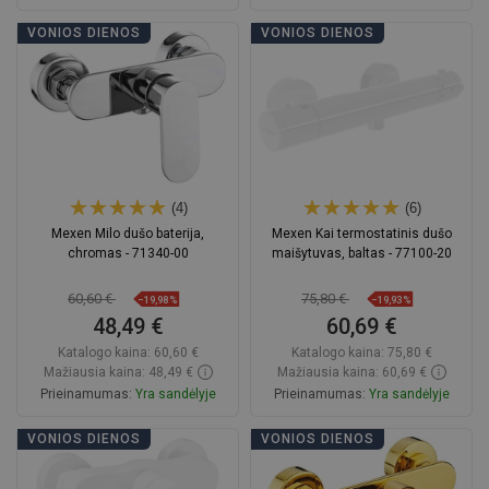
Į krepšelį
Į krepšelį
VONIOS DIENOS
VONIOS DIENOS
Palyginti
favorite_border
Mėgstami
Palyginti
favorite_border
Mėgstami
(4)
(6)
Mexen Milo dušo baterija,
Mexen Kai termostatinis dušo
chromas - 71340-00
maišytuvas, baltas - 77100-20
60,60 €
75,80 €
−19,98%
−19,93%
48,49 €
60,69 €
Katalogo kaina:
60,60 €
Katalogo kaina:
75,80 €
Mažiausia kaina: 48,49 €
Mažiausia kaina: 60,69 €
Prieinamumas:
Yra sandėlyje
Prieinamumas:
Yra sandėlyje
Į krepšelį
Į krepšelį
VONIOS DIENOS
VONIOS DIENOS
Palyginti
favorite_border
Mėgstami
Palyginti
favorite_border
Mėgstami