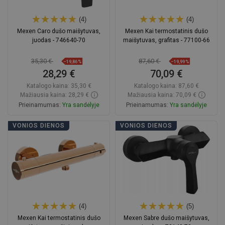
(4)
(4)
Mexen Caro dušo maišytuvas,
Mexen Kai termostatinis dušo
juodas - 746640-70
maišytuvas, grafitas - 77100-66
35,30 €
87,60 €
−19,86%
−19,99%
28,29 €
70,09 €
Katalogo kaina:
35,30 €
Katalogo kaina:
87,60 €
Mažiausia kaina: 28,29 €
Mažiausia kaina: 70,09 €
Prieinamumas:
Yra sandėlyje
Prieinamumas:
Yra sandėlyje
Į krepšelį
Į krepšelį
VONIOS DIENOS
VONIOS DIENOS
Palyginti
favorite_border
Mėgstami
Palyginti
favorite_border
Mėgstami
(4)
(5)
Mexen Kai termostatinis dušo
Mexen Sabre dušo maišytuvas,