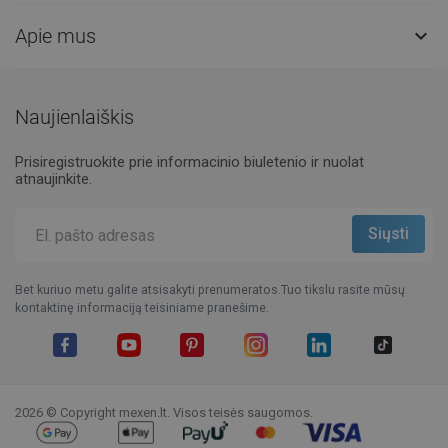
Apie mus

Naujienlaiškis
Prisiregistruokite prie informacinio biuletenio ir nuolat
atnaujinkite.
Bet kuriuo metu galite atsisakyti prenumeratos.Tuo tikslu rasite mūsų
kontaktinę informaciją teisiniame pranešime.
Facebook
YouTube
Pinterest
Instagram
LinkedIn
TikTok
2026 © Copyright mexen.lt. Visos teisės saugomos.