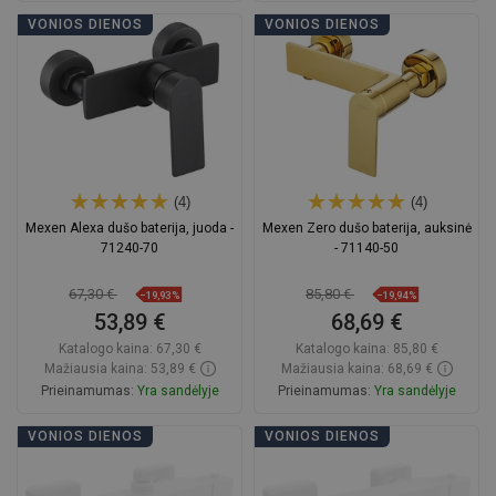
Į krepšelį
Į krepšelį
VONIOS DIENOS
VONIOS DIENOS
Palyginti
favorite_border
Mėgstami
Palyginti
favorite_border
Mėgstami
(4)
(4)
Mexen Alexa dušo baterija, juoda -
Mexen Zero dušo baterija, auksinė
71240-70
- 71140-50
67,30 €
85,80 €
−19,93%
−19,94%
53,89 €
68,69 €
Katalogo kaina:
67,30 €
Katalogo kaina:
85,80 €
Mažiausia kaina: 53,89 €
Mažiausia kaina: 68,69 €
Prieinamumas:
Yra sandėlyje
Prieinamumas:
Yra sandėlyje
Į krepšelį
Į krepšelį
VONIOS DIENOS
VONIOS DIENOS
Palyginti
favorite_border
Mėgstami
Palyginti
favorite_border
Mėgstami