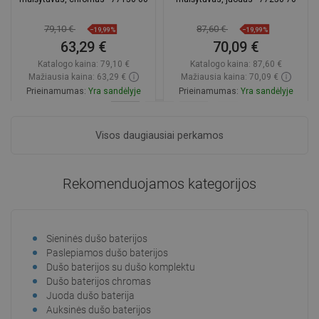
79,10 €
87,60 €
−19,99%
−19,99%
63,29 €
70,09 €
Katalogo kaina:
79,10 €
Katalogo kaina:
87,60 €
Mažiausia kaina: 63,29 €
Mažiausia kaina: 70,09 €
Prieinamumas:
Yra sandėlyje
Prieinamumas:
Yra sandėlyje
Į krepšelį
Į krepšelį
Visos daugiausiai perkamos
Palyginti
favorite_border
Mėgstami
Palyginti
favorite_border
Mėgstami
Rekomenduojamos kategorijos
Sieninės dušo baterijos
Dušo
Paslepiamos dušo baterijos
Dušo
Dušo baterijos su dušo komplektu
Juod
Dušo baterijos chromas
Juod
Juoda dušo baterija
Retr
Auksinės dušo baterijos