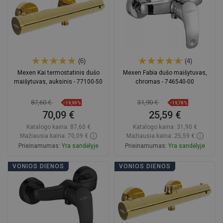
(6)
(4)
Mexen Kai termostatinis dušo
Mexen Fabia dušo maišytuvas,
maišytuvas, auksinis - 77100-50
chromas - 746540-00
87,60 €
31,90 €
−19,99%
−19,78%
70,09 €
25,59 €
Katalogo kaina:
87,60 €
Katalogo kaina:
31,90 €
Mažiausia kaina: 70,09 €
Mažiausia kaina: 25,59 €
Prieinamumas:
Yra sandėlyje
Prieinamumas:
Yra sandėlyje
Į krepšelį
Į krepšelį
VONIOS DIENOS
VONIOS DIENOS
Palyginti
favorite_border
Mėgstami
Palyginti
favorite_border
Mėgstami