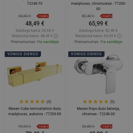
72240-70
maišytuvas, chromuotas - 77200-
00
60,60 €
82,40 €
−19,98%
−19,92%
48,49 €
65,99 €
Katalogo kaina:
60,60 €
Katalogo kaina:
82,40 €
Mažiausia kaina: 48,49 €
Mažiausia kaina: 65,99 €
Prieinamumas:
Yra sandėlyje
Prieinamumas:
Yra sandėlyje
Į krepšelį
Į krepšelį
VONIOS DIENOS
VONIOS DIENOS
Palyginti
favorite_border
Mėgstami
Palyginti
favorite_border
Mėgstami
(4)
(5)
Mexen Cube termostatinis dušo
Mexen Royo dušo baterija,
maišytuvas, auksinis - 77250-50
chromas - 72240-00
99,30 €
53,80 €
−19,95%
−19,91%