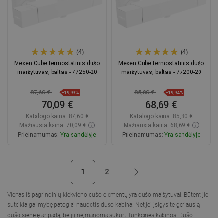
(4)
(4)
Mexen Cube termostatinis dušo
Mexen Cube termostatinis dušo
maišytuvas, baltas - 77250-20
maišytuvas, baltas - 77200-20
87,60 €
85,80 €
−19,99%
−19,94%
70,09 €
68,69 €
Katalogo kaina:
87,60 €
Katalogo kaina:
85,80 €
Mažiausia kaina: 70,09 €
Mažiausia kaina: 68,69 €
Prieinamumas:
Yra sandėlyje
Prieinamumas:
Yra sandėlyje
Į krepšelį
Į krepšelį
1
2
Tęsti
Palyginti
favorite_border
Mėgstami
Palyginti
favorite_border
Mėgstami
Vienas iš pagrindinių kiekvieno dušo elementų yra
dušo maišytuvai
. Būtent jie
suteikia galimybę patogiai naudotis dušo kabina. Net jei įsigysite geriausią
dušo sienelę ar padą, be jų neįmanoma sukurti funkcinės kabinos.
Dušo