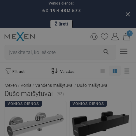
Vonios dienos:
6
19
43
56
D
H
M
S
close
Žiūrėti
0
search
Filtruoti
Vaizdas
Mexen
Vonia
Vandens maišytuvai
Dušo maišytuvai
Dušo maišytuvai
(63)
VONIOS DIENOS
VONIOS DIENOS