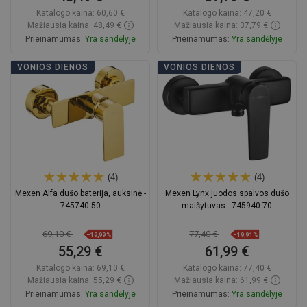
Katalogo kaina:
60,60 €
Katalogo kaina:
47,20 €
Mažiausia kaina: 48,49 €
Mažiausia kaina: 37,79 €
Prieinamumas:
Yra sandėlyje
Prieinamumas:
Yra sandėlyje
Į krepšelį
Į krepšelį
VONIOS DIENOS
VONIOS DIENOS
Palyginti
favorite_border
Mėgstami
Palyginti
favorite_border
Mėgstami
(4)
(4)
Mexen Alfa dušo baterija, auksinė -
Mexen Lynx juodos spalvos dušo
745740-50
maišytuvas - 745940-70
69,10 €
77,40 €
−19,99%
−19,91%
55,29 €
61,99 €
Katalogo kaina:
69,10 €
Katalogo kaina:
77,40 €
Mažiausia kaina: 55,29 €
Mažiausia kaina: 61,99 €
Prieinamumas:
Yra sandėlyje
Prieinamumas:
Yra sandėlyje