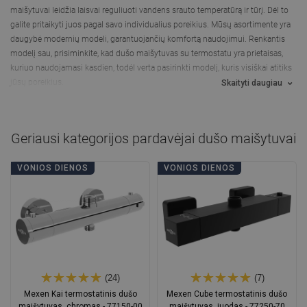
maišytuvai leidžia laisvai reguliuoti vandens srauto temperatūrą ir tūrį.
Dėl to
galite pritaikyti juos pagal savo individualius poreikius. Mūsų asortimente yra
daugybė modernių modeli, garantuojančių komfortą naudojimui. Renkantis
modelį sau, prisiminkite, kad dušo maišytuvas su termostatu yra prietaisas,
kuriuo naudojamasi kasdien, todėl verta pasirinkti modelį, kuris visiškai atitiks
jūsų poreikius.
Skaityti daugiau
Geriausi kategorijos pardavėjai
dušo maišytuvai
VONIOS DIENOS
VONIOS DIENOS
(24)
(7)
Mexen Kai termostatinis dušo
Mexen Cube termostatinis dušo
maišytuvas, chromas - 77150-00
maišytuvas, juodas - 77250-70