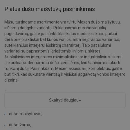
Platus dušo maišytuvų pasirinkimas
Mūsų turtingame asortimente yra tvirtų Mexen dušo maišytuvų,
siūlomų daugybe variantų. Priklausomai nuo individualių
pageidavimų, galite pasirinkti klasikinus modelius, kurie puikiai
dera prie praktiškai bet kurios vonios, arba neįprastus variantus,
suteikiančius interjerui išskirtinį charakterį. Taip pat siūlomi
variantai su paprastomis, griežtomis linijomis, skirtos
šiuolaikiniams interjerams minimalistiniu ar industrialiniu stiliumi.
Jie puikiai suderinami su dušo sienelėmis, leidžiančiomis sukurti
funkcinį dušą. Pasirinkdami Mexen aksesuarų komplektus, galite
būti tikri, kad sukursite vientisą ir visiškai apgalvotą vonios interjero
dizainą!
Be atskirų dušo elementų, Mexen internetinėje parduotuvėje galite
rasti visą dušo rinkinį. Jis susideda iš viso komplekto su visais
Skaityti daugiau
būtinais priedais, tokiais kaip:
dušo maišytuvas,
dušo žarna,