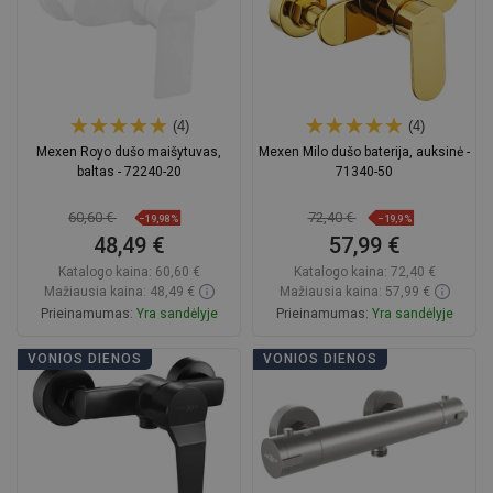
(4)
(4)
Mexen Royo dušo maišytuvas,
Mexen Milo dušo baterija, auksinė -
baltas - 72240-20
71340-50
60,60 €
72,40 €
−19,98%
−19,9%
48,49 €
57,99 €
Katalogo kaina:
60,60 €
Katalogo kaina:
72,40 €
Mažiausia kaina: 48,49 €
Mažiausia kaina: 57,99 €
Prieinamumas:
Yra sandėlyje
Prieinamumas:
Yra sandėlyje
Į krepšelį
Į krepšelį
VONIOS DIENOS
VONIOS DIENOS
Palyginti
favorite_border
Mėgstami
Palyginti
favorite_border
Mėgstami