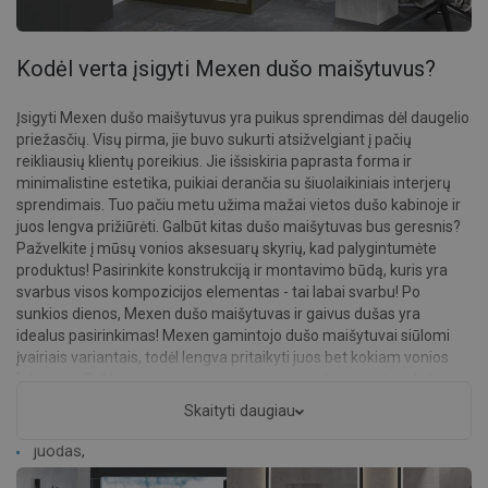
Kodėl verta įsigyti Mexen dušo maišytuvus?
Įsigyti Mexen dušo maišytuvus yra puikus sprendimas dėl daugelio
priežasčių. Visų pirma, jie buvo sukurti atsižvelgiant į pačių
reikliausių klientų poreikius. Jie išsiskiria paprasta forma ir
minimalistine estetika, puikiai derančia su šiuolaikiniais interjerų
sprendimais. Tuo pačiu metu užima mažai vietos dušo kabinoje ir
juos lengva prižiūrėti. Galbūt kitas dušo maišytuvas bus geresnis?
Pažvelkite į mūsų vonios aksesuarų skyrių, kad palygintumėte
produktus! Pasirinkite konstrukciją ir montavimo būdą, kuris yra
svarbus visos kompozicijos elementas - tai labai svarbu! Po
sunkios dienos, Mexen dušo maišytuvas ir gaivus dušas yra
idealus pasirinkimas! Mexen gamintojo dušo maišytuvai siūlomi
įvairiais variantais, todėl lengva pritaikyti juos bet kokiam vonios
interjerui. Priklausomai nuo asmeninių pageidavimų, jūsų dušo
maišytuvas gali būti tokios spalvos:
Skaityti daugiau
juodas,