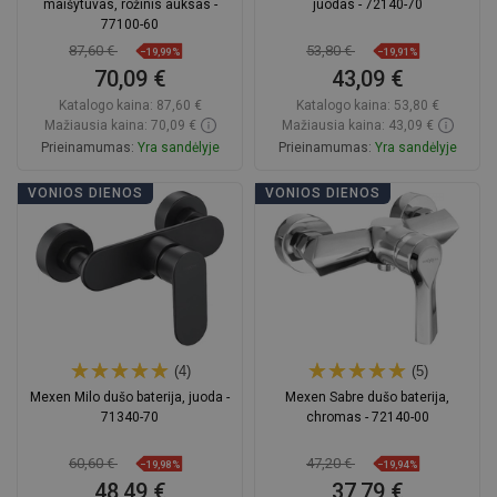
maišytuvas, rožinis auksas -
juodas - 72140-70
77100-60
87,60 €
53,80 €
−19,99%
−19,91%
70,09 €
43,09 €
Katalogo kaina:
87,60 €
Katalogo kaina:
53,80 €
Mažiausia kaina: 70,09 €
Mažiausia kaina: 43,09 €
Prieinamumas:
Yra sandėlyje
Prieinamumas:
Yra sandėlyje
Į krepšelį
Į krepšelį
VONIOS DIENOS
VONIOS DIENOS
Palyginti
favorite_border
Mėgstami
Palyginti
favorite_border
Mėgstami
(4)
(5)
Mexen Milo dušo baterija, juoda -
Mexen Sabre dušo baterija,
71340-70
chromas - 72140-00
60,60 €
47,20 €
−19,98%
−19,94%
48,49 €
37,79 €