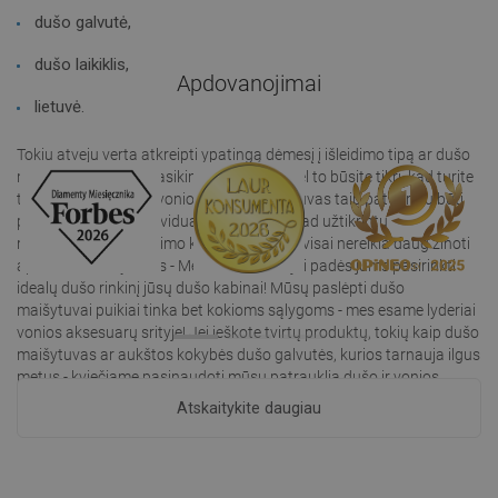
dušo galvutė,
dušo laikiklis,
Apdovanojimai
lietuvė.
Tokiu atveju verta atkreipti ypatingą dėmesį į išleidimo tipą ar dušo
montavimo būdą - klasikinį ar paslėptą. Dėl to būsite tikri, kad turite
tokią galimybę savo vonioje. Dušo maišytuvas taip pat turėtų būti
pritaikytas pagal individualius poreikius, kad užtikrintų
maksimalaus naudojimo komfortą. Jums visai nereikia daug žinoti
apie dušo maišytuvus - Mexen darbuotojai padės jums pasirinkti
idealų dušo rinkinį jūsų dušo kabinai! Mūsų paslėpti dušo
maišytuvai puikiai tinka bet kokioms sąlygoms - mes esame lyderiai
vonios aksesuarų srityje! Jei ieškote tvirtų produktų, tokių kaip dušo
maišytuvas ar aukštos kokybės dušo galvutės, kurios tarnauja ilgus
metus - kviečiame pasinaudoti mūsų patrauklia dušo ir vonios
maišytuvų pasiūla, kurie puikiai įsilies į jūsų vonios interjerą!
Atskaitykite daugiau