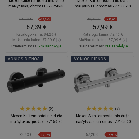
Mexen Cube termostatinis dušo
Mexen Kai termostatinis dušo
maišytuvas, chromas - 77250-00
maišytuvas, chromas - 77100-00
84,20 €
72,40 €
−19,96%
−19,9%
67,39 €
57,99 €
Katalogo kaina:
84,20 €
Katalogo kaina:
72,40 €
Mažiausia kaina: 67,39 €
Mažiausia kaina: 57,99 €
Prieinamumas:
Yra sandėlyje
Prieinamumas:
Yra sandėlyje
Į krepšelį
Į krepšelį
VONIOS DIENOS
VONIOS DIENOS
Palyginti
favorite_border
Mėgstami
Palyginti
favorite_border
Mėgstami
(8)
(7)
Mexen Kai termostatinis dušo
Mexen Slim termostatinis dušo
maišytuvas, juodas - 77150-70
maišytuvas, chromas - 77105-00
82,40 €
57,20 €
−19,92%
−19,95%