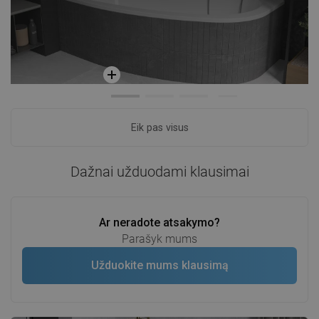
Eik pas visus
Dažnai užduodami klausimai
Ar neradote atsakymo?
Parašyk mums
Užduokite mums klausimą