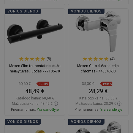
Į krepšelį
Į krepšelį
VONIOS DIENOS
VONIOS DIENOS
Palyginti
favorite_border
Mėgstami
Palyginti
favorite_border
Mėgstami
(8)
(4)
Mexen Slim termostatinis dušo
Mexen Caro dušo baterija,
maišytuvas, juodas - 77105-70
chromas - 746640-00
60,60 €
35,30 €
−19,98%
−19,86%
48,49 €
28,29 €
Katalogo kaina:
60,60 €
Katalogo kaina:
35,30 €
Mažiausia kaina: 48,49 €
Mažiausia kaina: 28,29 €
Prieinamumas:
Yra sandėlyje
Prieinamumas:
Yra sandėlyje
Į krepšelį
Į krepšelį
VONIOS DIENOS
VONIOS DIENOS
Palyginti
favorite_border
Mėgstami
Palyginti
favorite_border
Mėgstami