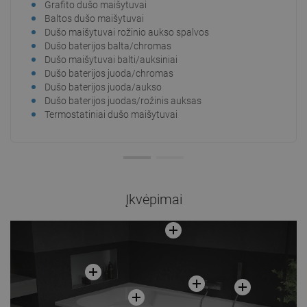
Grafito dušo maišytuvai
Baltos dušo maišytuvai
Dušo maišytuvai rožinio aukso spalvos
Dušo baterijos balta/chromas
Dušo maišytuvai balti/auksiniai
Dušo baterijos juoda/chromas
Dušo baterijos juoda/aukso
Dušo baterijos juodas/rožinis auksas
Termostatiniai dušo maišytuvai
Įkvėpimai