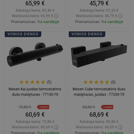
65,99 €
45,79 €
Katalogo kaina:
82,40 €
Katalogo kaina:
57,20 €
Mažiausia kaina: 65,99 €
Mažiausia kaina: 45,79 €
Prieinamumas:
Yra sandėlyje
Prieinamumas:
Yra sandėlyje
Į krepšelį
Į krepšelį
VONIOS DIENOS
VONIOS DIENOS
Palyginti
favorite_border
Mėgstami
Palyginti
favorite_border
Mėgstami
(5)
(6)
Mexen Kai juodas termostatinis
Mexen Cube termostatinis dušo
dušo maišytuvas - 77100-70
maišytuvas, juodas - 77200-70
75,80 €
85,80 €
−19,93%
−19,94%
60,69 €
68,69 €
Katalogo kaina:
75,80 €
Katalogo kaina:
85,80 €
Mažiausia kaina: 60,69 €
Mažiausia kaina: 68,69 €
Prieinamumas:
Yra sandėlyje
Prieinamumas:
Yra sandėlyje