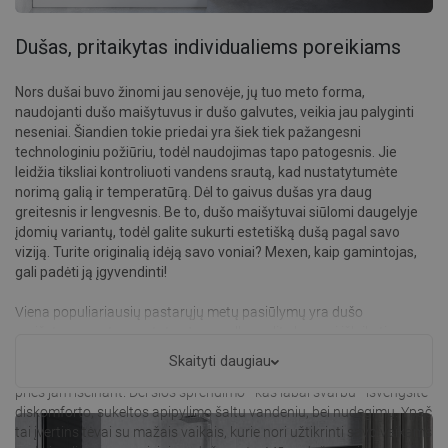
Dušas, pritaikytas individualiems poreikiams
Nors dušai buvo žinomi jau senovėje, jų tuo meto forma,
naudojanti dušo maišytuvus ir dušo galvutes, veikia jau palyginti
neseniai. Šiandien tokie priedai yra šiek tiek pažangesni
technologiniu požiūriu, todėl naudojimas tapo patogesnis. Jie
leidžia tiksliai kontroliuoti vandens srautą, kad nustatytumėte
norimą galią ir temperatūrą. Dėl to gaivus dušas yra daug
greitesnis ir lengvesnis. Be to, dušo maišytuvai siūlomi daugelyje
įdomių variantų, todėl galite sukurti estetišką dušą pagal savo
viziją. Turite originalią idėją savo voniai? Mexen, kaip gamintojas,
gali padėti ją įgyvendinti!
Viena populiariausių pastarųjų metų pasiūlymų yra dušo
maišytuvas su termostatu. Jo pagalba galite lengvai išlaikyti
pastovią vandens temperatūrą, kad ją būtų galima išlaikyti tokioje
Skaityti daugiau
pačioje lygyje visą laiką. Šie priedai sujungia šaltą ir karštą vandenį
prieš jam išeinant. Dėl šios sprendimo - kas labai svarbu - išvengsite
diskomforto, sukeltos apipylimo šaltu vandeniu, bei nudegimų. Ypač
tai įvertins tėvai su mažais vaikais, kurie nori užtikrinti savo vaikams