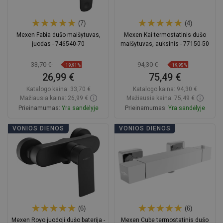
(7)
(4)
Mexen Fabia dušo maišytuvas,
Mexen Kai termostatinis dušo
juodas - 746540-70
maišytuvas, auksinis - 77150-50
33,70 €
94,30 €
−19,91%
−19,95%
26,99 €
75,49 €
Katalogo kaina:
33,70 €
Katalogo kaina:
94,30 €
Mažiausia kaina: 26,99 €
Mažiausia kaina: 75,49 €
Prieinamumas:
Yra sandėlyje
Prieinamumas:
Yra sandėlyje
Į krepšelį
Į krepšelį
VONIOS DIENOS
VONIOS DIENOS
Palyginti
favorite_border
Mėgstami
Palyginti
favorite_border
Mėgstami
(6)
(6)
Mexen Royo juodoji dušo baterija -
Mexen Cube termostatinis dušo