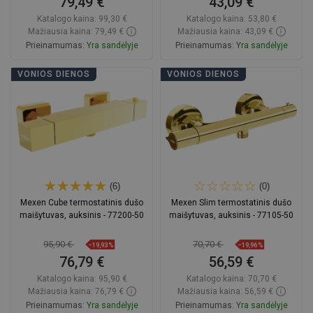
79,49 €
43,09 €
Katalogo kaina:
99,30 €
Katalogo kaina:
53,80 €
Mažiausia kaina: 79,49 €
Mažiausia kaina: 43,09 €
Prieinamumas:
Yra sandėlyje
Prieinamumas:
Yra sandėlyje
Į krepšelį
Į krepšelį
VONIOS DIENOS
VONIOS DIENOS
Palyginti
favorite_border
Mėgstami
Palyginti
favorite_border
Mėgstami
(6)
(0)
Mexen Cube termostatinis dušo
Mexen Slim termostatinis dušo
maišytuvas, auksinis - 77200-50
maišytuvas, auksinis - 77105-50
95,90 €
70,70 €
−19,93%
−19,96%
76,79 €
56,59 €
Katalogo kaina:
95,90 €
Katalogo kaina:
70,70 €
Mažiausia kaina: 76,79 €
Mažiausia kaina: 56,59 €
Prieinamumas:
Yra sandėlyje
Prieinamumas:
Yra sandėlyje