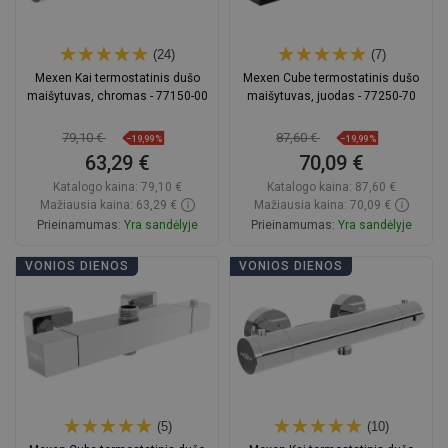
(24)
(7)
Mexen Kai termostatinis dušo
Mexen Cube termostatinis dušo
maišytuvas, chromas - 77150-00
maišytuvas, juodas - 77250-70
79,10 €
87,60 €
−19,99%
−19,99%
63,29 €
70,09 €
Katalogo kaina:
79,10 €
Katalogo kaina:
87,60 €
Mažiausia kaina: 63,29 €
Mažiausia kaina: 70,09 €
Prieinamumas:
Yra sandėlyje
Prieinamumas:
Yra sandėlyje
Į krepšelį
Į krepšelį
VONIOS DIENOS
VONIOS DIENOS
Palyginti
favorite_border
Mėgstami
Palyginti
favorite_border
Mėgstami
(5)
(10)