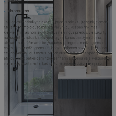
baltas,
chromuotas.
Taip galėsite pritaikyti tinkamus priedus prie kitų įrenginių elementų.
Mexen gamintojo dušo maišytuvai yra puikus pasirinkimas
kiekvienam, kas nori įsigyti tvirtus ir stilingus priedus. Jie sukurti,
naudojant aukštos klasės medžiagas, kurios pasižymi dideliu
atsparumu įbrėžimams bei įvairioms žalingoms medžiagoms ir
cheminėms medžiagoms. Dėl lengvai valomos paviršių jie išlaikys
estetinį vaizdą ilgus metus. Mexen dušo maišytuvas ypač gražiai
atrodys su to paties gamintojo sanitariniais įrenginiais. Peržiūrėkite
visą mūsų asortimentą, kad rastumėte idealų dušo rinkinį sau!