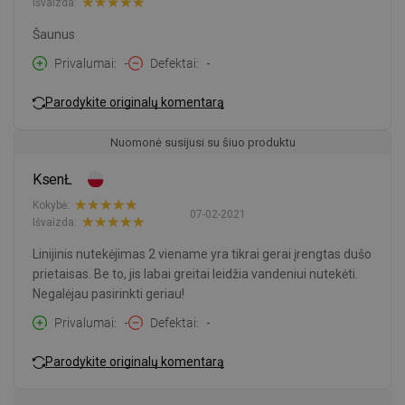
Išvaizda:
Šaunus
Privalumai
-
Defektai
-
Parodykite originalų komentarą
Nuomonė susijusi su šiuo produktu
KsenŁ
Kokybė:
07-02-2021
Išvaizda:
Linijinis nutekėjimas 2 viename yra tikrai gerai įrengtas dušo
prietaisas. Be to, jis labai greitai leidžia vandeniui nutekėti.
Negalėjau pasirinkti geriau!
Privalumai
-
Defektai
-
Parodykite originalų komentarą