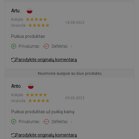
Artu .
Kokybė:
18-08-2023
Išvaizda:
Puikus produktas
Privalumai
-
Defektai
-
Parodykite originalų komentarą
Nuomonė susijusi su šiuo produktu
Anto .
Kokybė:
09-05-2023
Išvaizda:
Puikus produktas už puikią kainą
Privalumai
-
Defektai
-
Parodykite originalų komentarą