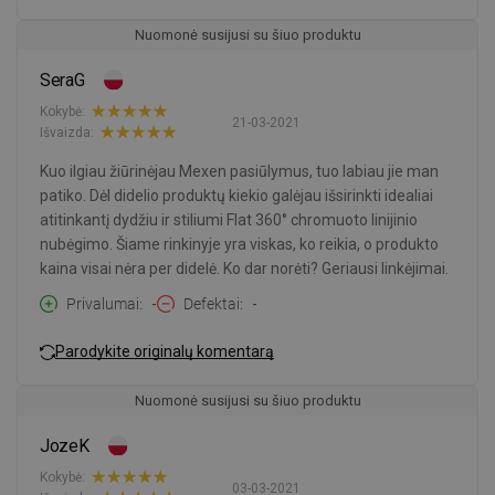
Nuomonė susijusi su šiuo produktu
SeraG
Kokybė:
21-03-2021
Išvaizda:
Kuo ilgiau žiūrinėjau Mexen pasiūlymus, tuo labiau jie man
patiko. Dėl didelio produktų kiekio galėjau išsirinkti idealiai
atitinkantį dydžiu ir stiliumi Flat 360° chromuoto linijinio
nubėgimo. Šiame rinkinyje yra viskas, ko reikia, o produkto
kaina visai nėra per didelė. Ko dar norėti? Geriausi linkėjimai.
Privalumai
-
Defektai
-
Parodykite originalų komentarą
Nuomonė susijusi su šiuo produktu
JozeK
Kokybė:
03-03-2021