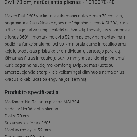
2w1 70 cm, nerūdijantis plienas - 1010070-40
Mexen Flat 360° yra linijinis sukamasis nutekėjimas 70 cm ilgio,
pagamintas iš aukštos kokybės nerūdijančio plieno AISI 304, kuris
užtikrina jo patvarumą ir estetišką išvaizdą. Inovatyvus sukamasis
sifonas 360° ir montavimo gylis 52 mm palengvina montavimą ir
padidina funkcionalumą. Dėl 50 l/min pralaidumo ir reguliuojamų
kojelių produktas prisitaiko prie individualių vartotojo poreikių.
Išimamas filtras ir redukcija 50/40 mm yra papildomi privalumai,
kurie pagerina naudojimo komfortą. Dvipusė maskuotė su
amortizuojančiais tarpikliais veiksmingai eliminuoja nemalonius
kvapus, o kabliukas palengvina jos išėmimą.
Produkto specifikacija:
Medžiaga: Nerūdijantis plienas AISI 304
Apdaila: Nerūdijantis plienas
Plotis: 70 cm
Sukamasis sifonas 360°
Montavimo gylis: 52 mm
Prailginimas: 50 l/min