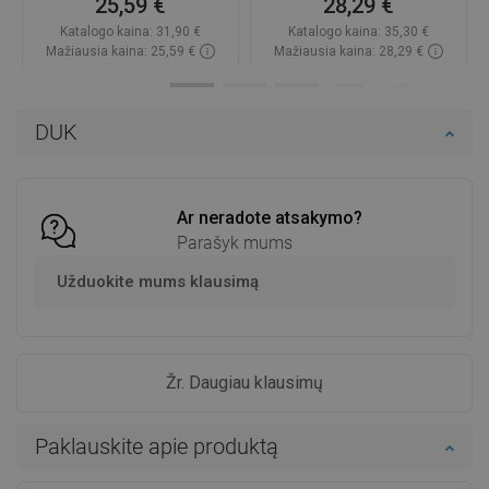
25,59 €
28,29 €
Katalogo kaina:
31,90 €
Katalogo kaina:
35,30 €
Mažiausia kaina: 25,59 €
Mažiausia kaina: 28,29 €
Prieinamumas:
Yra sandėlyje
Prieinamumas:
Yra sandėlyje
Į krepšelį
Į krepšelį
DUK
Palyginti
favorite_border
Mėgstami
Palyginti
favorite_border
Mėgstami
Ar neradote atsakymo?
Parašyk mums
Užduokite mums klausimą
Žr. Daugiau klausimų
Paklauskite apie produktą