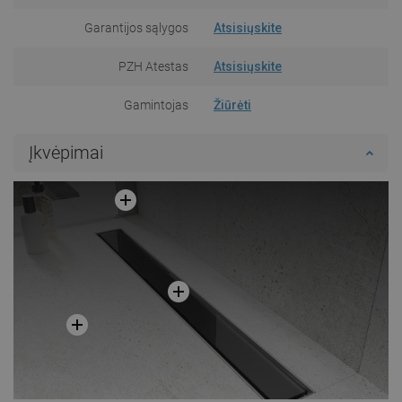
Garantijos sąlygos
Atsisiųskite
PZH Atestas
Atsisiųskite
Gamintojas
Žiūrėti
Įkvėpimai