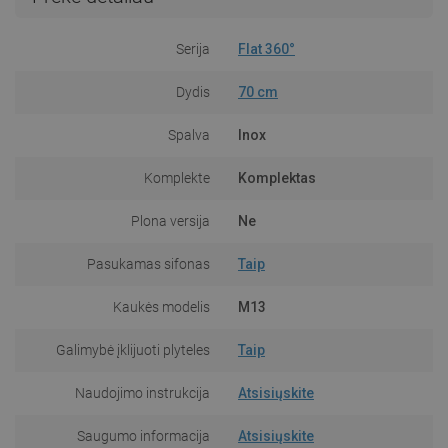
Serija
Flat 360°
Dydis
70 cm
Spalva
Inox
Komplekte
Komplektas
Plona versija
Ne
Pasukamas sifonas
Taip
Kaukės modelis
M13
Galimybė įklijuoti plyteles
Taip
Naudojimo instrukcija
Atsisiųskite
Saugumo informacija
Atsisiųskite