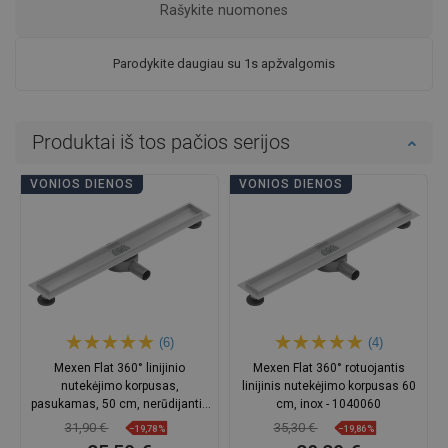
Rašykite nuomones
Parodykite daugiau su 1s apžvalgomis
Produktai iš tos pačios serijos
VONIOS DIENOS
VONIOS DIENOS
(6)
(4)
Mexen Flat 360° linijinio
Mexen Flat 360° rotuojantis
nutekėjimo korpusas,
linijinis nutekėjimo korpusas 60
pasukamas, 50 cm, nerūdijantis
cm, inox - 1040060
plienas - 1040050
31,90 €
35,30 €
−19,78%
−19,86%