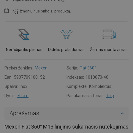
žmonių
nusipirko šį produktą.
4
0
1
Nerūdijantis plienas
Didelis pralaidumas
Žemas montavimas
Prekės ženklas:
Mexen
Serija:
Flat 360°
Ean:
5907709100152
Indeksas:
1010070-40
Spalva:
Inox
Komplekte:
Komplektas
Dydis:
70 cm
Pasukamas sifonas:
Taip
Aprašymas
Mexen Flat 360° M13 linijinis sukamasis nutekėjimas