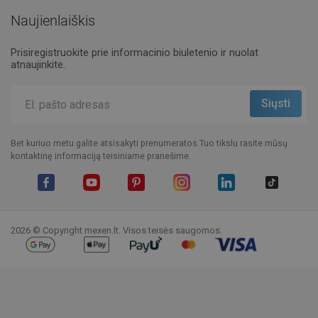
Naujienlaiškis
Prisiregistruokite prie informacinio biuletenio ir nuolat
atnaujinkite.
Bet kuriuo metu galite atsisakyti prenumeratos.Tuo tikslu rasite mūsų
kontaktinę informaciją teisiniame pranešime.
Facebook
YouTube
Pinterest
Instagram
LinkedIn
TikTok
2026 © Copyright mexen.lt. Visos teisės saugomos.