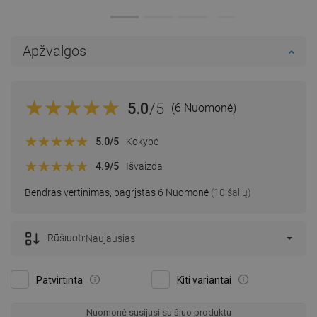
Apžvalgos
5.0
/5
(6 Nuomonė)
5.0
/5
Kokybė
4.9
/5
Išvaizda
Bendras vertinimas, pagrįstas 6 Nuomonė
(10 šalių)
Rūšiuoti:
Naujausias
Patvirtinta
Kiti variantai
Nuomonė susijusi su šiuo produktu