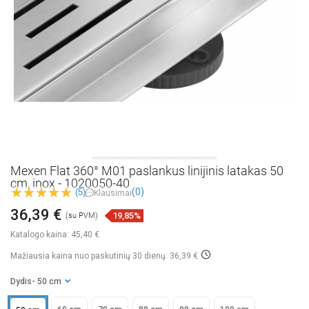
Mexen Flat 360° M01 paslankus linijinis latakas 50
cm, inox - 1020050-40
(0)
(5)
Klausimai
36,39 €
19,85%
(su PVM)
Katalogo kaina:
45,40 €
Mažiausia kaina nuo paskutinių 30 dienų: 36,39 €
Dydis
- 50 cm