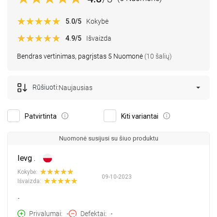
5.0
/5
Kokybė
4.9
/5
Išvaizda
Bendras vertinimas, pagrįstas 5 Nuomonė
(10 šalių)
Rūšiuoti:
Naujausias
Patvirtinta
Kiti variantai
Nuomonė susijusi su šiuo produktu
Ievg .
Kokybė:
09-10-2023
Išvaizda:
-
Privalumai
-
Defektai
-