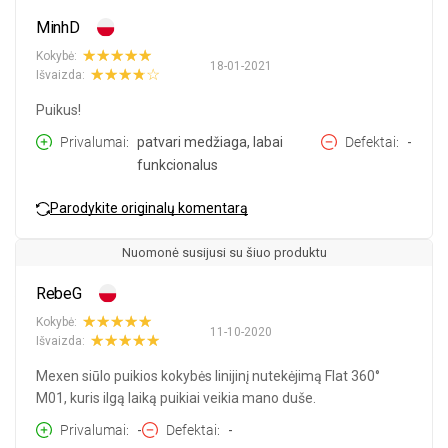
MinhD
Kokybė:
18-01-2021
Išvaizda:
Puikus!
Privalumai
patvari medžiaga, labai
Defektai
-
funkcionalus
Parodykite originalų komentarą
Nuomonė susijusi su šiuo produktu
RebeG
Kokybė:
11-10-2020
Išvaizda:
Mexen siūlo puikios kokybės linijinį nutekėjimą Flat 360°
M01, kuris ilgą laiką puikiai veikia mano duše.
Privalumai
-
Defektai
-