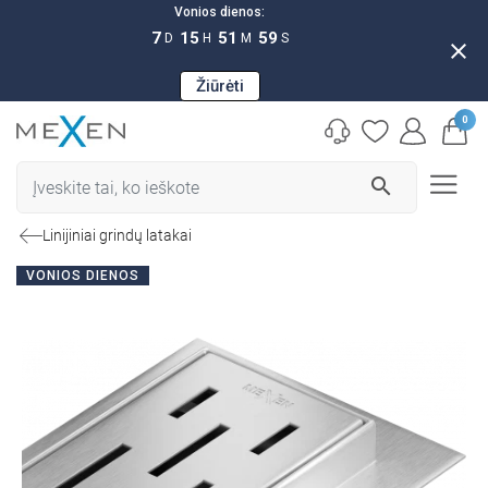
Vonios dienos:
7
15
51
58
D
H
M
S
close
Žiūrėti
0
search
Linijiniai grindų latakai
VONIOS DIENOS