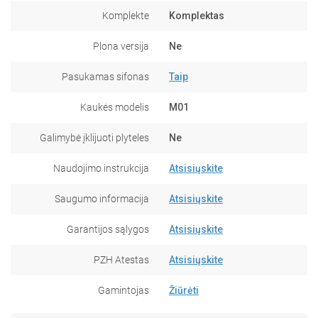
Komplekte
Komplektas
Plona versija
Ne
Pasukamas sifonas
Taip
Kaukės modelis
M01
Galimybė įklijuoti plyteles
Ne
Naudojimo instrukcija
Atsisiųskite
Saugumo informacija
Atsisiųskite
Garantijos sąlygos
Atsisiųskite
PZH Atestas
Atsisiųskite
Gamintojas
Žiūrėti