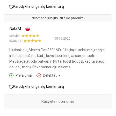
Parodykite originalų komentarą
Nuomonė susijusi su šiuo produktu
NataM
Kokybė:
05-10-2020
Išvaizda:
Užsisakiau „Mexen Flat 360° M01“ linijinį nutekėjimo įrenginį
ir turiu pripažinti, kad jį buvo labai lengva sumontuoti.
Medžiaga atrodo patvari ir tvirta, todėl tikiuosi, kad tarnaus
daugelį metų. Rekomenduoju visiems.
Privalumai
-
Defektai
-
Parodykite originalų komentarą
Rašykite nuomones