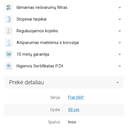
Išimamas nešvarumų filtras
Slopiniai tarpikai
Reguliuojamos kojelės
Atsparumas matinimui ir korozijai
10 metų garantija
Higienos Sertifikatas PZH
Prekė detaliau
Serija
Flat 360°
Dydis
50 cm
Spalva
Inox