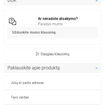
DUK
Palyginti
favorite_border
Mėgstami
Palyginti
favorite_border
Mėgstami
Ar neradote atsakymo?
Parašyk mums
Užduokite mums klausimą
Žr. Daugiau klausimų
Paklauskite apie produktą