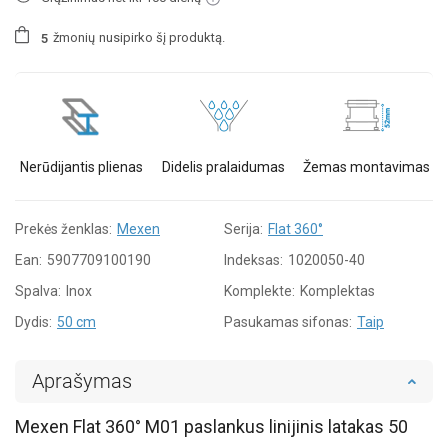
žmonių
nusipirko šį produktą.
5
Nerūdijantis plienas
Didelis pralaidumas
Žemas montavimas
Prekės ženklas:
Mexen
Serija:
Flat 360°
Ean:
5907709100190
Indeksas:
1020050-40
Spalva:
Inox
Komplekte:
Komplektas
Dydis:
50 cm
Pasukamas sifonas:
Taip
Aprašymas
Mexen Flat 360° M01 paslankus linijinis latakas 50