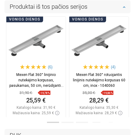
Produktai iš tos pačios serijos
VONIOS DIENOS
VONIOS DIENOS
(6)
(4)
Mexen Flat 360° linijinio
Mexen Flat 360° rotuojantis
nutekėjimo korpusas,
linijinis nutekėjimo korpusas 60
pasukamas, 50 cm, nerūdijantis
cm, inox - 1040060
plienas - 1040050
31,90 €
35,30 €
−19,78%
−19,86%
25,59 €
28,29 €
Katalogo kaina:
31,90 €
Katalogo kaina:
35,30 €
Mažiausia kaina: 25,59 €
Mažiausia kaina: 28,29 €
Prieinamumas:
Yra sandėlyje
Prieinamumas:
Yra sandėlyje
Į krepšelį
Į krepšelį