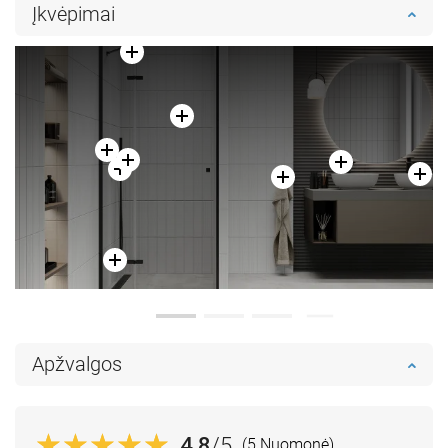
Įkvėpimai
Apžvalgos
4.8
/5
(5 Nuomonė)