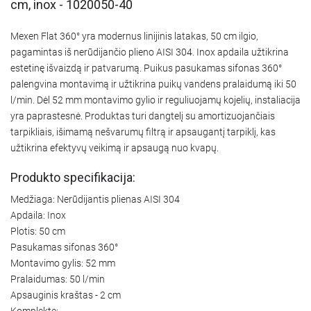
cm, inox - 1020050-40
Mexen Flat 360° yra modernus linijinis latakas, 50 cm ilgio,
pagamintas iš nerūdijančio plieno AISI 304. Inox apdaila užtikrina
estetinę išvaizdą ir patvarumą. Puikus pasukamas sifonas 360°
palengvina montavimą ir užtikrina puikų vandens pralaidumą iki 50
l/min. Dėl 52 mm montavimo gylio ir reguliuojamų kojelių, instaliacija
yra paprastesnė. Produktas turi dangtelį su amortizuojančiais
tarpikliais, išimamą nešvarumų filtrą ir apsaugantį tarpiklį, kas
užtikrina efektyvų veikimą ir apsaugą nuo kvapų.
Produkto specifikacija:
Medžiaga: Nerūdijantis plienas AISI 304
Apdaila: Inox
Plotis: 50 cm
Pasukamas sifonas 360°
Montavimo gylis: 52 mm
Pralaidumas: 50 l/min
Apsauginis kraštas - 2 cm
Komplekte: