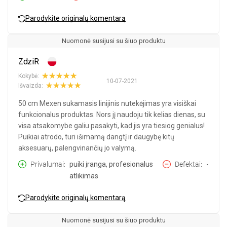
Parodykite originalų komentarą
Nuomonė susijusi su šiuo produktu
ZdziR
Kokybė:
10-07-2021
Išvaizda:
50 cm Mexen sukamasis linijinis nutekėjimas yra visiškai
funkcionalus produktas. Nors jį naudoju tik kelias dienas, su
visa atsakomybe galiu pasakyti, kad jis yra tiesiog genialus!
Puikiai atrodo, turi išimamą dangtį ir daugybę kitų
aksesuarų, palengvinančių jo valymą.
Privalumai
puiki įranga, profesionalus
Defektai
-
atlikimas
Parodykite originalų komentarą
Nuomonė susijusi su šiuo produktu