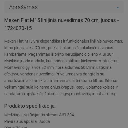
Aprašymas
Mexen Flat M15 linijinis nuvedimas 70 cm, juodas -
1724070-15
Mexen Flat M15 yra elegantiškas ir funkcionalus linijinis nuvedimas,
kurio plotis siekia 70 cm, puikiai tinkantis šiuolaikinėms vonios
kambariams. Pagamintas iš tvirto nerūdijančio plieno AISI 304,
išsiskiria juoda apdaila, kuri prideda stiliaus kiekvienam interjerui.
Montavimo gylis vos 52 mm ir pralaidumas 50 l/min užtikrina
efektyvų vandens nuvedimą. Privalumas yra dangtelis su
amortizaciniais tarpikliais ir išimamas užterštumo filtras. Sifonas
veiksmingai sulaiko nemalonius kvapus. Reguliuojamos kojelės ir
sandarumo apykaklė užtikrina lengvą montavimą ir patvarumą.
Produkto specifikacija:
Medžiaga: Nerūdijantis plienas AISI 304
Paviršiaus apdaila: Juoda