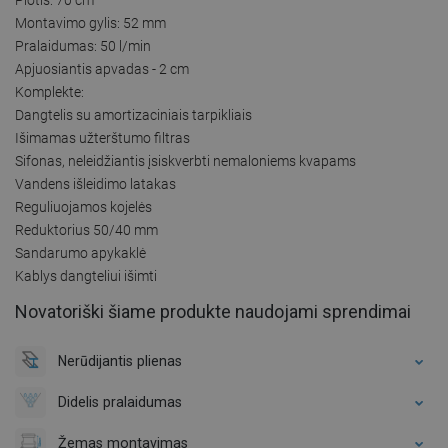
Plotis: 70 cm
Montavimo gylis: 52 mm
Pralaidumas: 50 l/min
Apjuosiantis apvadas - 2 cm
Komplekte:
Dangtelis su amortizaciniais tarpikliais
Išimamas užterštumo filtras
Sifonas, neleidžiantis įsiskverbti nemaloniems kvapams
Vandens išleidimo latakas
Reguliuojamos kojelės
Reduktorius 50/40 mm
Sandarumo apykaklė
Kablys dangteliui išimti
Novatoriški šiame produkte naudojami sprendimai
Nerūdijantis plienas
Didelis pralaidumas
Žemas montavimas