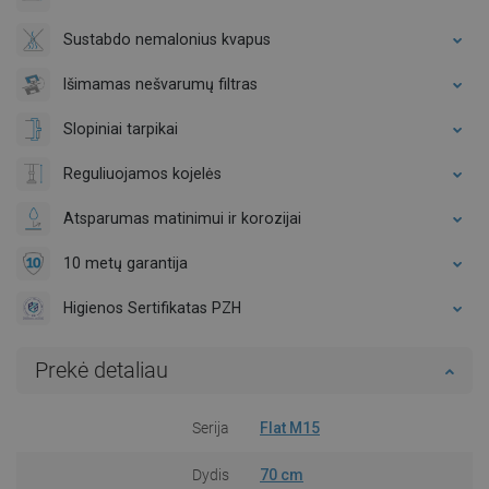
Sustabdo nemalonius kvapus
Išimamas nešvarumų filtras
Slopiniai tarpikai
Reguliuojamos kojelės
Atsparumas matinimui ir korozijai
10 metų garantija
Higienos Sertifikatas PZH
Prekė detaliau
Serija
Flat M15
Dydis
70 cm