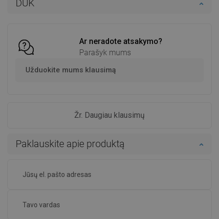
DUK
Palyginti
favorite_border
Mėgstami
Ar neradote atsakymo?
Parašyk mums
Užduokite mums klausimą
Žr. Daugiau klausimų
Paklauskite apie produktą