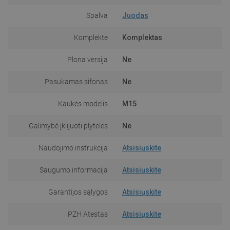
Spalva
Juodas
Komplekte
Komplektas
Plona versija
Ne
Pasukamas sifonas
Ne
Kaukės modelis
M15
Galimybė įklijuoti plyteles
Ne
Naudojimo instrukcija
Atsisiųskite
Saugumo informacija
Atsisiųskite
Garantijos sąlygos
Atsisiųskite
PZH Atestas
Atsisiųskite