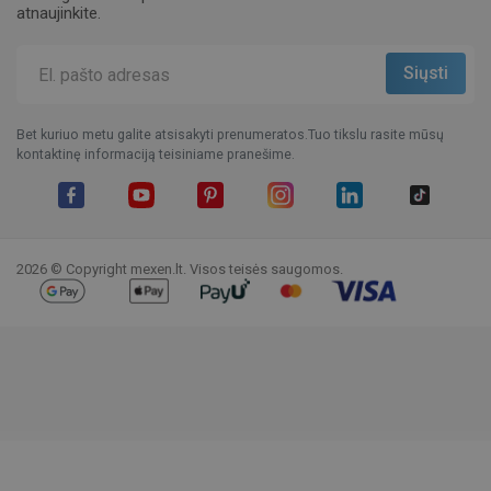
atnaujinkite.
Bet kuriuo metu galite atsisakyti prenumeratos.Tuo tikslu rasite mūsų
kontaktinę informaciją teisiniame pranešime.
Facebook
YouTube
Pinterest
Instagram
LinkedIn
TikTok
2026 © Copyright mexen.lt. Visos teisės saugomos.