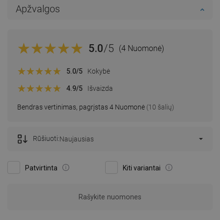
Apžvalgos
5.0
/5
(4 Nuomonė)
5.0
/5
Kokybė
4.9
/5
Išvaizda
Bendras vertinimas, pagrįstas 4 Nuomonė
(10 šalių)
Rūšiuoti:
Naujausias
Patvirtinta
Kiti variantai
Rašykite nuomones