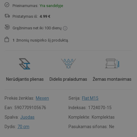
Prieinamumas:
Yra sandėlyje
Pristatymas iš:
4.99 €
Grąžinimas net iki 100 dienų
1
žmonių
nusipirko šį produktą.
Nerūdijantis plienas
Didelis pralaidumas
Žemas montavimas
Prekės ženklas:
Mexen
Serija:
Flat M15
Ean:
5907709105676
Indeksas:
1724070-15
Spalva:
Juodas
Komplekte:
Komplektas
Dydis:
70 cm
Pasukamas sifonas:
Ne