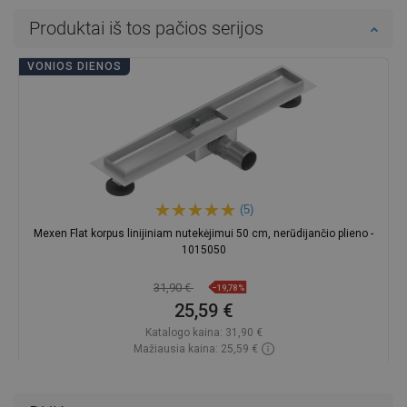
Produktai iš tos pačios serijos
VONIOS DIENOS
(5)
Mexen Flat korpus linijiniam nutekėjimui 50 cm, nerūdijančio plieno -
1015050
31,90 €
−19,78%
25,59 €
Katalogo kaina:
31,90 €
Mažiausia kaina: 25,59 €
Prieinamumas:
Yra sandėlyje
Į krepšelį