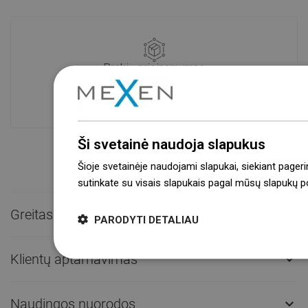
Prekių prieinamumas
Mūsų produktai jūsų laukia moderniame
sandėlyje.Visada pasirengusi išsiųsti!
Ši svetainė naudoja slapukus
Šioje svetainėje naudojami slapukai, siekiant pageri
sutinkate su visais slapukais pagal mūsų slapukų pol
Greitas kontaktas

PARODYTI DETALIAU
Klientų aptarnavimas

Naudingos nuorodos
