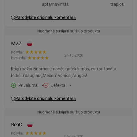
aptarnavimas
trapios
Parodykite originalų komentarą
Nuomonė susijusi su šiuo produktu
MiaZ
Kokybė:
24-10-2020
Išvaizda:
Kaip mažai žinomos įmonės nutekėjimas, esu sužavėta.
Pirksiu daugiau „Mexen“ vonios įrangos!
Privalumai
-
Defektai
-
Parodykite originalų komentarą
Nuomonė susijusi su šiuo produktu
BenC
Kokybė:
04-04-2020