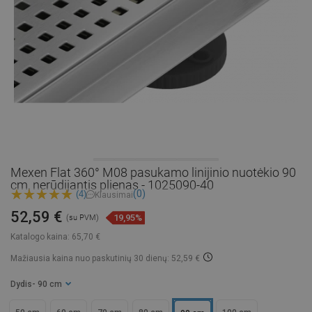
Mexen Flat 360° M08 pasukamo linijinio nuotėkio 90
cm, nerūdijantis plienas - 1025090-40
(0)
(4)
Klausimai
52,59 €
19,95%
(su PVM)
Katalogo kaina:
65,70 €
Mažiausia kaina nuo paskutinių 30 dienų: 52,59 €
Dydis
- 90 cm