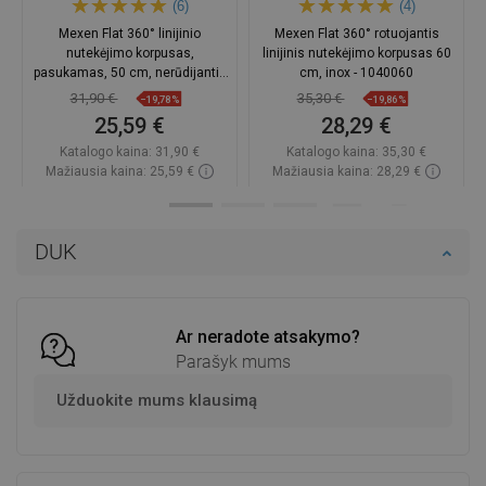
(6)
(4)
Mexen Flat 360° linijinio
Mexen Flat 360° rotuojantis
nutekėjimo korpusas,
linijinis nutekėjimo korpusas 60
pasukamas, 50 cm, nerūdijantis
cm, inox - 1040060
plienas - 1040050
31,90 €
35,30 €
−19,78%
−19,86%
25,59 €
28,29 €
Katalogo kaina:
31,90 €
Katalogo kaina:
35,30 €
Mažiausia kaina: 25,59 €
Mažiausia kaina: 28,29 €
Prieinamumas:
Yra sandėlyje
Prieinamumas:
Yra sandėlyje
Į krepšelį
Į krepšelį
DUK
Palyginti
favorite_border
Mėgstami
Palyginti
favorite_border
Mėgstami
Ar neradote atsakymo?
Parašyk mums
Užduokite mums klausimą