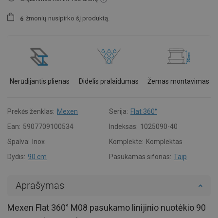
žmonių
nusipirko šį produktą.
6
Nerūdijantis plienas
Didelis pralaidumas
Žemas montavimas
Prekės ženklas:
Mexen
Serija:
Flat 360°
Ean:
5907709100534
Indeksas:
1025090-40
Spalva:
Inox
Komplekte:
Komplektas
Dydis:
90 cm
Pasukamas sifonas:
Taip
Aprašymas
Mexen Flat 360° M08 pasukamo linijinio nuotėkio 90