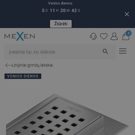
Vonios dienos:
5
11
20
41
D
H
M
S
close
Žiūrėti
0
search
Linijiniai grindų latakai
VONIOS DIENOS