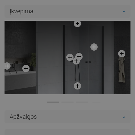
Įkvėpimai
Apžvalgos