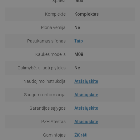
Spalva
Inox
Komplekte
Komplektas
Plona versija
Ne
Pasukamas sifonas
Taip
Kaukės modelis
M08
Galimybė įklijuoti plyteles
Ne
Naudojimo instrukcija
Atsisiųskite
Saugumo informacija
Atsisiųskite
Garantijos sąlygos
Atsisiųskite
PZH Atestas
Atsisiųskite
Gamintojas
Žiūrėti