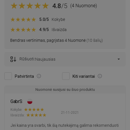
4.8
/5
(4 Nuomonė)
5.0
/5
Kokybė
4.9
/5
Išvaizda
Bendras vertinimas, pagrįstas 4 Nuomonė
(10 šalių)
Rūšiuoti:
Naujausias
Patvirtinta
Kiti variantai
Nuomonė susijusi su šiuo produktu
GabrS
Kokybė:
21-11-2021
Išvaizda:
Jei kaina yra svarbi, tik šią nutekėjimą galima rekomenduoti