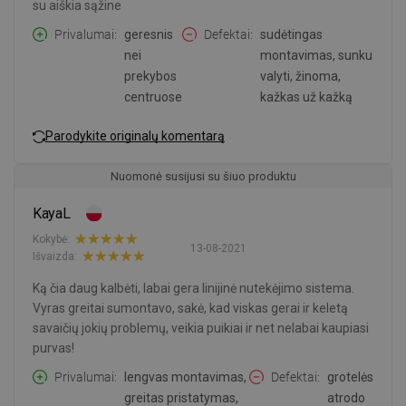
su aiškia sąžine
Privalumai
geresnis
Defektai
sudėtingas
nei
montavimas, sunku
prekybos
valyti, žinoma,
centruose
kažkas už kažką
Parodykite originalų komentarą
Nuomonė susijusi su šiuo produktu
KayaL
Kokybė:
13-08-2021
Išvaizda:
Ką čia daug kalbėti, labai gera linijinė nutekėjimo sistema.
Vyras greitai sumontavo, sakė, kad viskas gerai ir keletą
savaičių jokių problemų, veikia puikiai ir net nelabai kaupiasi
purvas!
Privalumai
lengvas montavimas,
Defektai
grotelės
greitas pristatymas,
atrodo