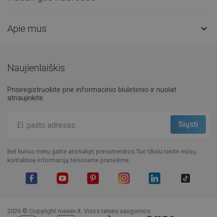
Apie mus

Naujienlaiškis
Prisiregistruokite prie informacinio biuletenio ir nuolat
atnaujinkite.
Bet kuriuo metu galite atsisakyti prenumeratos.Tuo tikslu rasite mūsų
kontaktinę informaciją teisiniame pranešime.
Facebook
YouTube
Pinterest
Instagram
LinkedIn
TikTok
2026 © Copyright mexen.lt. Visos teisės saugomos.