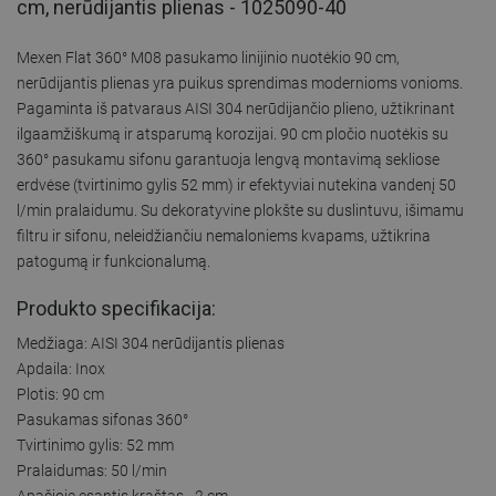
cm, nerūdijantis plienas - 1025090-40
Mexen Flat 360° M08 pasukamo linijinio nuotėkio 90 cm,
nerūdijantis plienas yra puikus sprendimas modernioms vonioms.
Pagaminta iš patvaraus AISI 304 nerūdijančio plieno, užtikrinant
ilgaamžiškumą ir atsparumą korozijai. 90 cm pločio nuotėkis su
360° pasukamu sifonu garantuoja lengvą montavimą sekliose
erdvėse (tvirtinimo gylis 52 mm) ir efektyviai nutekina vandenį 50
l/min pralaidumu. Su dekoratyvine plokšte su duslintuvu, išimamu
filtru ir sifonu, neleidžiančiu nemaloniems kvapams, užtikrina
patogumą ir funkcionalumą.
Produkto specifikacija:
Medžiaga: AISI 304 nerūdijantis plienas
Apdaila: Inox
Plotis: 90 cm
Pasukamas sifonas 360°
Tvirtinimo gylis: 52 mm
Pralaidumas: 50 l/min
Apačioje esantis kraštas - 2 cm