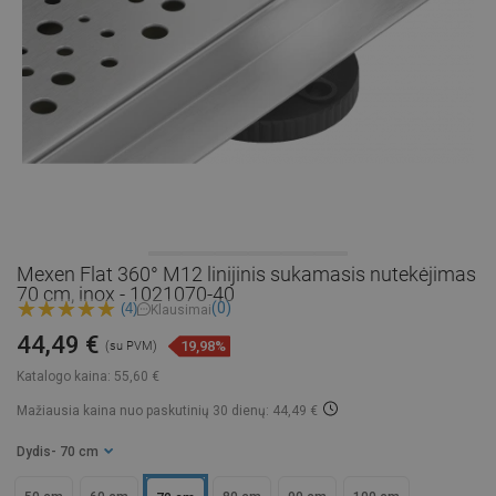
Mexen Flat 360° M12 linijinis sukamasis nutekėjimas
70 cm, inox - 1021070-40
(0)
(4)
Klausimai
44,49 €
19,98%
(su PVM)
Katalogo kaina:
55,60 €
Mažiausia kaina nuo paskutinių 30 dienų: 44,49 €
Dydis
- 70 cm