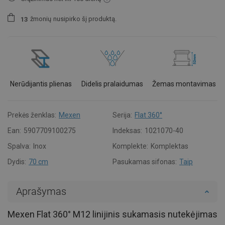
žmonių
nusipirko šį produktą.
1
3
Nerūdijantis plienas
Didelis pralaidumas
Žemas montavimas
Prekės ženklas:
Mexen
Serija:
Flat 360°
Ean:
5907709100275
Indeksas:
1021070-40
Spalva:
Inox
Komplekte:
Komplektas
Dydis:
70 cm
Pasukamas sifonas:
Taip
Aprašymas
Mexen Flat 360° M12 linijinis sukamasis nutekėjimas