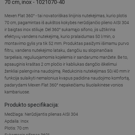
70 cm, inox - 1021070-40
Mexen Flat 360° - tai novatoriškas linijinis nutekėjimas, kurio plotis
70 cm, pagamintas iš aukštos kokybės nerūdijančio plieno AISI 304
ir baigtas inox stiliuje. Dėl 360° sukamąjo sifono, jis užtikrina
efektyvų vandens nutekėjimą, kurio pralaidumas 50 l/min, o
montavimo gylis yra tik 52 mm. Produktas pasižymi išimamu purvo
filtru, vandens nutekėjimo lataku, dangčiu su slopinančiais
tarpeliais, reguliuojamomis kojelėmis ir sandarumo manžete. Be to,
apsauginis kraštas 2 cm pločio ir kabliukas dangčio iškėlimui
ženkliai palengvina naudojimą. Redukcinis nutekėjimas 50/40 mm ir
funkcija sulaikyti nemalonius kvapus padidina naudojimo komfortą,
padarydami Mexen Flat 360° nepakeičiamu šiuolaikinėse vonios
kambariuose.
Produkto specifikacija:
Medžiaga: Nerūdijantis plienas AISI 304
Apdaila: Inox
Plotis: 70 cm
Sukamasis sifonas 360°