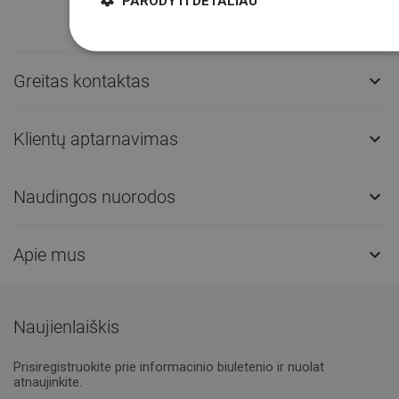
PARODYTI DETALIAU
Greitas kontaktas

Klientų aptarnavimas

Naudingos nuorodos

Apie mus

Naujienlaiškis
Prisiregistruokite prie informacinio biuletenio ir nuolat
atnaujinkite.