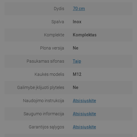
Dydis
70 cm
Spalva
Inox
Komplekte
Komplektas
Plona versija
Ne
Pasukamas sifonas
Taip
Kaukės modelis
M12
Galimybė įklijuoti plyteles
Ne
Naudojimo instrukcija
Atsisiųskite
Saugumo informacija
Atsisiųskite
Garantijos sąlygos
Atsisiųskite