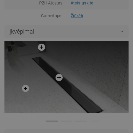
PZH Atestas
Atsisiųskite
Gamintojas
Žiūrėti
Įkvėpimai