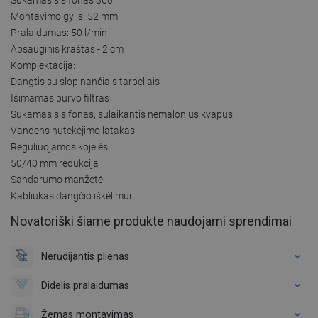
Montavimo gylis: 52 mm
Pralaidumas: 50 l/min
Apsauginis kraštas - 2 cm
Komplektacija:
Dangtis su slopinančiais tarpeliais
Išimamas purvo filtras
Sukamasis sifonas, sulaikantis nemalonius kvapus
Vandens nutekėjimo latakas
Reguliuojamos kojelės
50/40 mm redukcija
Sandarumo manžetė
Kabliukas dangčio iškėlimui
Novatoriški šiame produkte naudojami sprendimai
Nerūdijantis plienas
Didelis pralaidumas
Žemas montavimas