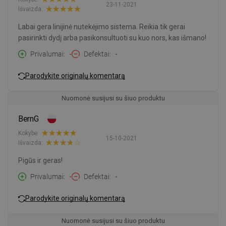
23-11-2021
Išvaizda:
Labai gera linijinė nutekėjimo sistema. Reikia tik gerai
pasirinkti dydį arba pasikonsultuoti su kuo nors, kas išmano!
Privalumai
-
Defektai
-
Parodykite originalų komentarą
Nuomonė susijusi su šiuo produktu
BernG
Kokybė:
15-10-2021
Išvaizda:
Pigūs ir geras!
Privalumai
-
Defektai
-
Parodykite originalų komentarą
Nuomonė susijusi su šiuo produktu