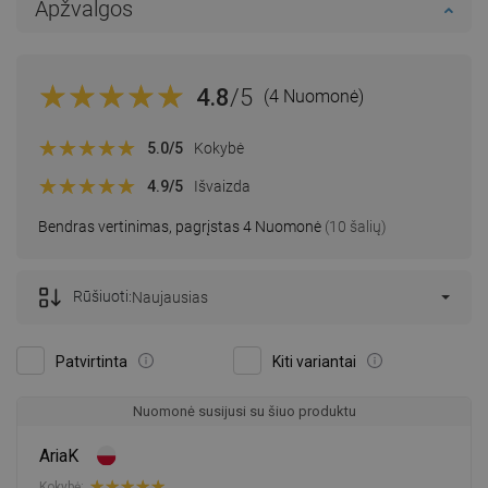
Apžvalgos
4.8
/5
(4 Nuomonė)
5.0
/5
Kokybė
4.9
/5
Išvaizda
Bendras vertinimas, pagrįstas 4 Nuomonė
(10 šalių)
Rūšiuoti:
Naujausias
Patvirtinta
Kiti variantai
Nuomonė susijusi su šiuo produktu
AriaK
Kokybė: