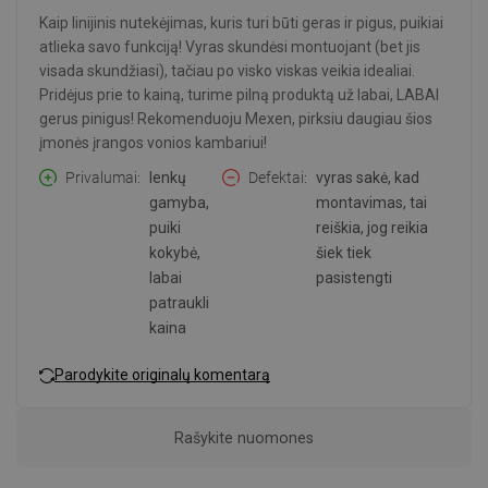
Kaip linijinis nutekėjimas, kuris turi būti geras ir pigus, puikiai
atlieka savo funkciją! Vyras skundėsi montuojant (bet jis
visada skundžiasi), tačiau po visko viskas veikia idealiai.
Pridėjus prie to kainą, turime pilną produktą už labai, LABAI
gerus pinigus! Rekomenduoju Mexen, pirksiu daugiau šios
įmonės įrangos vonios kambariui!
Privalumai
lenkų
Defektai
vyras sakė, kad
gamyba,
montavimas, tai
puiki
reiškia, jog reikia
kokybė,
šiek tiek
labai
pasistengti
patraukli
kaina
Parodykite originalų komentarą
Rašykite nuomones