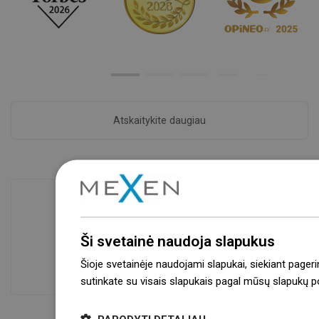
Atskaitykite daugiau
Prekių prieinamumas
Ši svetainė naudoja slapukus
Mūsų produktai jūsų laukia moderniame
Šioje svetainėje naudojami slapukai, siekiant pageri
sandėlyje.Visada pasirengusi išsiųsti!
sutinkate su visais slapukais pagal mūsų slapukų pol