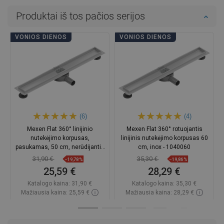
Produktai iš tos pačios serijos
VONIOS DIENOS
VONIOS DIENOS
(6)
(4)
Mexen Flat 360° linijinio
Mexen Flat 360° rotuojantis
nutekėjimo korpusas,
linijinis nutekėjimo korpusas 60
pasukamas, 50 cm, nerūdijantis
cm, inox - 1040060
plienas - 1040050
31,90 €
35,30 €
−19,78%
−19,86%
25,59 €
28,29 €
Katalogo kaina:
31,90 €
Katalogo kaina:
35,30 €
Mažiausia kaina: 25,59 €
Mažiausia kaina: 28,29 €
Prieinamumas:
Yra sandėlyje
Prieinamumas:
Yra sandėlyje
Į krepšelį
Į krepšelį