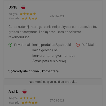
BoriG
Kokybė:
20-08-2021
Išvaizda:
Geras nutekėjimas - geresnis nei prekybos centruose, be to,
greitas pristatymas. Lenkų produktas, todėl verta
rekomenduoti!
Privalumai
lenkų produktas!, patraukli
Defektai
-
kaina geresnė nei
konkurentų, lengva montuoti
(vyras pats susitvarkė)
Parodykite originalų komentarą
Nuomonė susijusi su šiuo produktu
AndrD
Kokybė:
27-03-2021
Išvaizda: