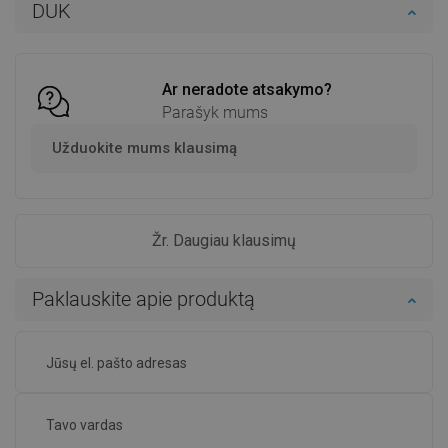
DUK
Palyginti
favorite_border
Mėgstami
Palyginti
favorite_border
Mėgstami
Ar neradote atsakymo?
Parašyk mums
Užduokite mums klausimą
Žr. Daugiau klausimų
Paklauskite apie produktą