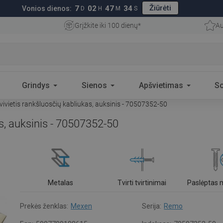
Žiūrėti
7
02
47
33
Vonios dienos:
D
H
M
S
Grįžkite iki 100 dienų*
Au
Grindys
Sienos
Apšvietimas
S
vietis rankšluosčių kabliukas, auksinis - 70507352-50
s, auksinis - 70507352-50
Metalas
Tvirti tvirtinimai
Paslėptas
Prekės ženklas:
Mexen
Serija:
Remo