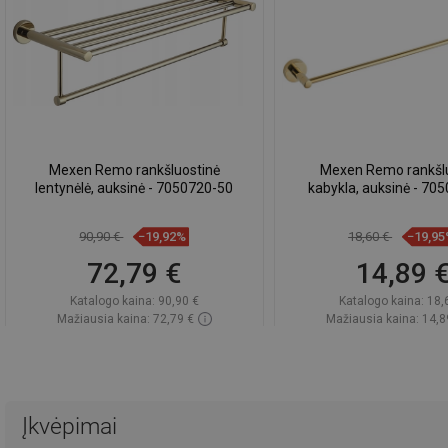
Mexen Remo rankšluostinė
Mexen Remo rankšl
lentynėlė, auksinė - 7050720-50
kabykla, auksinė - 70
90,90 €
−19,92%
18,60 €
−19,9
72,79 €
14,89 
Katalogo kaina:
90,90 €
Katalogo kaina:
18,
Mažiausia kaina: 72,79 €
Mažiausia kaina: 14,8
Prieinamumas:
Yra sandėlyje
Prieinamumas:
Yra sa
Į krepšelį
Į krepšelį
Palyginti
favorite_border
Mėgstami
Palyginti
favorite_border
Mė
Įkvėpimai