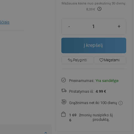
Mažiausia kaina nuo paskutinių 30 dienų:
8,09 €
ščiais
-
+
Į krepšelį
favorite_border
Mėgstami
Palyginti
Prieinamumas:
Yra sandėlyje
Pristatymas iš:
4.99 €
Grąžinimas net iki 100 dienų
žmonių
nusipirko šį
1
6
9
produktą.
6