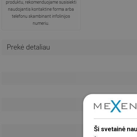
produktu, rekomenduojame susisiekti
naudojantis kontaktine forma arba
telefonu skambinant infolinijos
numeriu.
Prekė detaliau
Ši svetainė na