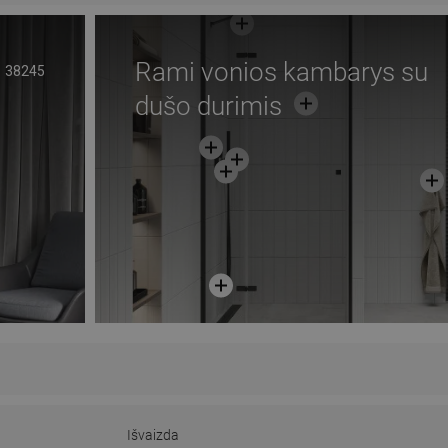
Rami vonios kambarys su
38245
dušo durimis
Išvaizda