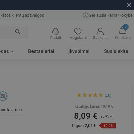
close
kštos klientų apžvalgos
Geriausia kaina/kokybė
0
search
Padėti
Mėgstami
Sąskaita
Krepšelis
odas
Bestseleriai
Įkvėpimai
Susisiekite
Mexen Remo dvivietis
(16)
rankšluosčių kabliukas,
auksinis - 70507352-50
Katalogo kaina:
10,10 €
 montavimas
8,09 €
(su PVM)
Pigiau
2,01 €
19,9%