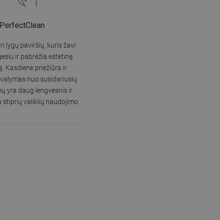
PerfectClean
i lygų paviršių, kuris žavi
gesiu ir pabrėžia estetinę
ą. Kasdienė priežiūra ir
 valymas nuo susidariusių
 yra daug lengvesnis ir
 stiprių valiklių naudojimo.