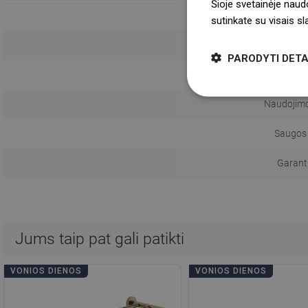
Šioje svetainėje naud
Monta
sutinkate su visais s
PARODYTI DETA
Atstumas
Naudojimo 
Saugos 
Garanti
Jums taip pat gali patikti
VONIOS DIENOS
VONIOS DIENOS