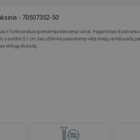
uksinis - 70507352-50
škas ir funkcionalus sprendimas kiekvienai voniai. Pagamintas iš patvara
 cm, o aukštis 5,1 cm, kas užtikrina pakankamą vietą dviejų rankšluosčių
as stilingą išvaizdą.