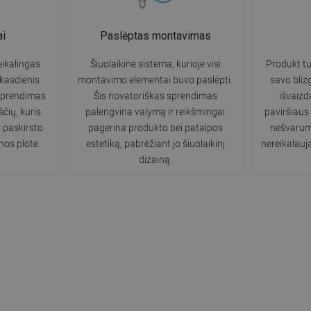
ai
Paslėptas montavimas
ikalingas
Šiuolaikinė sistema, kurioje visi
Produkt tur
 kasdienis
montavimo elementai buvo paslėpti.
savo bliz
sprendimas
Šis novatoriškas sprendimas
išvaizd
čių, kuris
palengvina valymą ir reikšmingai
paviršiaus
r paskirsto
pagerina produkto bei patalpos
nešvarumų
nos plote.
estetiką, pabrėžiant jo šiuolaikinį
nereikalauja
dizainą.