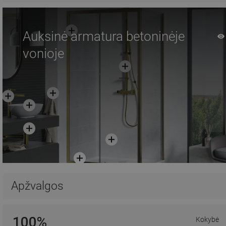
Auksinė armatura betoninėje
vonioje
Apžvalgos
100%
Kokybė