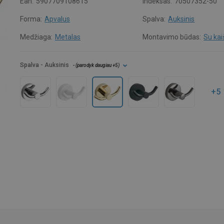
Ean:
5907709108615
Indeksas:
70507352-50
Forma:
Apvalus
Spalva:
Auksinis
Medžiaga:
Metalas
Montavimo būdas:
Su kai
Spalva
- Auksinis
- (
parodyk daugiau
+5
)
+5