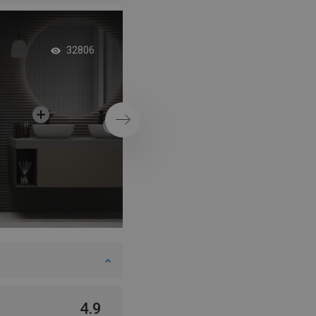
Vertikalus sodas vo
32806
žaliasis sienų soda
Tęsti
4.9