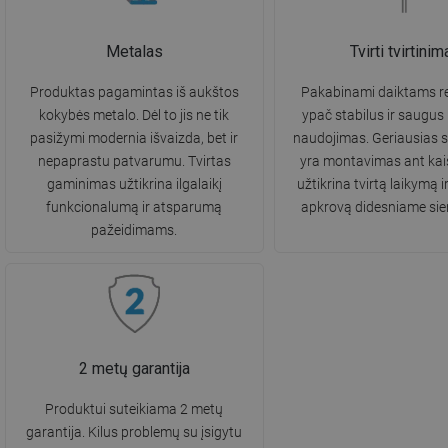
Metalas
Tvirti tvirtinim
Produktas pagamintas iš aukštos
Pakabinami daiktams re
kokybės metalo. Dėl to jis ne tik
ypač stabilus ir saugus
pasižymi modernia išvaizda, bet ir
naudojimas. Geriausias 
nepaprastu patvarumu. Tvirtas
yra montavimas ant kaiš
gaminimas užtikrina ilgalaikį
užtikrina tvirtą laikymą i
funkcionalumą ir atsparumą
apkrovą didesniame sie
pažeidimams.
2 metų garantija
Produktui suteikiama 2 metų
garantija. Kilus problemų su įsigytu