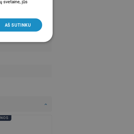
ų svetaine, jūs
ENGLISH
SLOVAK
AŠ SUTINKU
LITHUANIAN
ROMANIAN
HUNGARIAN
FRENCH
ITALIAN
SPANISH
UKRAINIAN
BULGARIAN
ESTONIAN
ENOS
VONIOS DIENOS
DUTCH
LATVIAN