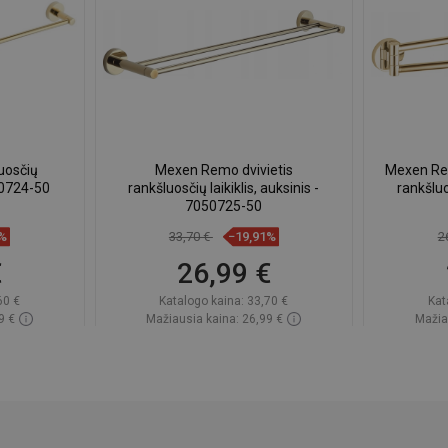
uosčių
Mexen Remo dvivietis
Mexen Re
50724-50
rankšluosčių laikiklis, auksinis -
rankšluos
7050725-50
5%
33,70 €
−19,91%
2
€
26,99 €
60 €
Katalogo kaina:
33,70 €
Kat
9 €
Mažiausia kaina: 26,99 €
Mažia
ndėlyje
Prieinamumas:
Yra sandėlyje
Priein
Į krepšelį
gstami
Palyginti
favorite_border
Mėgstami
Paly