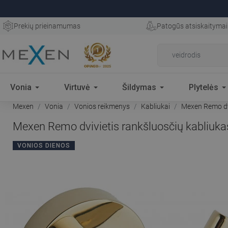
Prekių prieinamumas
Patogūs atsiskaitymai
Vonia
Virtuvė
Šildymas
Plytelės
Mexen
Vonia
Vonios reikmenys
Kabliukai
Mexen Remo dvi
Mexen Remo dvivietis rankšluosčių kabliuka
VONIOS DIENOS