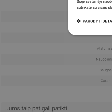
Šioje svetainėje naud
sutinkate su visais s
Monta
PARODYTI DETA
Atstumas
Naudojimo 
Saugos 
Garanti
Jums taip pat gali patikti