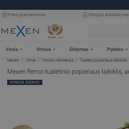
Prekių prieinamumas
Patogūs atsiskaitymai
Vonia
Virtuvė
Šildymas
Plytelės
Mexen
Vonia
Vonios reikmenys
Tualeto popieriaus laikikliai
Mexen Remo tualetinio popieriaus laikiklis, 
VONIOS DIENOS