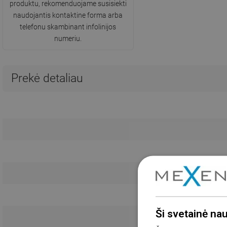
produktu, rekomenduojame susisiekti
naudojantis kontaktine forma arba
telefonu skambinant infolinijos
numeriu.
Prekė detaliau
Ši svetainė na