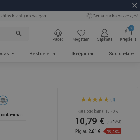
close
kštos klientų apžvalgos
Geriausia kaina/kokybė
0
search
Padėti
Mėgstami
Sąskaita
Krepšelis
odas
Bestseleriai
Įkvėpimai
Susisiekite
Mexen Remo tualetinio
(8)
popieriaus laikiklis, auksinis -
70507330-50
Katalogo kaina:
13,40 €
 montavimas
10,79 €
(su PVM)
Pigiau
2,61 €
19,48%