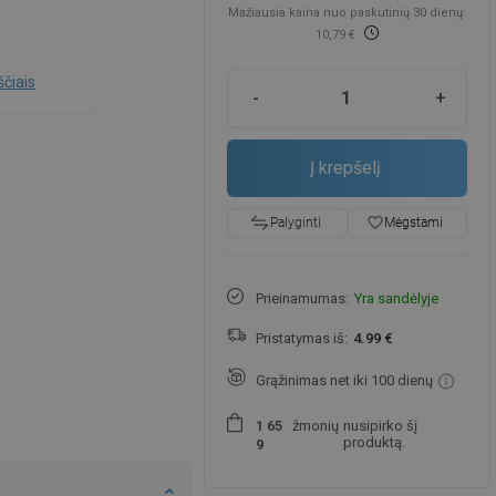
Mažiausia kaina nuo paskutinių 30 dienų:
10,79 €
ščiais
-
+
Į krepšelį
favorite_border
Mėgstami
Palyginti
Prieinamumas:
Yra sandėlyje
Pristatymas iš:
4.99 €
Grąžinimas net iki 100 dienų
žmonių
nusipirko šį
1
6
5
produktą.
9