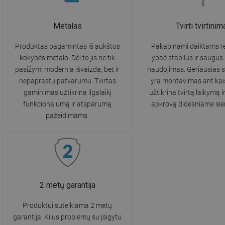
Metalas
Tvirti tvirtinim
Produktas pagamintas iš aukštos
Pakabinami daiktams re
kokybės metalo. Dėl to jis ne tik
ypač stabilus ir saugus
pasižymi modernia išvaizda, bet ir
naudojimas. Geriausias 
nepaprastu patvarumu. Tvirtas
yra montavimas ant kaiš
gaminimas užtikrina ilgalaikį
užtikrina tvirtą laikymą i
funkcionalumą ir atsparumą
apkrovą didesniame sie
pažeidimams.
2 metų garantija
Produktui suteikiama 2 metų
garantija. Kilus problemų su įsigytu