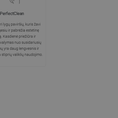
PerfectClean
i lygų paviršių, kuris žavi
gesiu ir pabrėžia estetinę
ą. Kasdienė priežiūra ir
 valymas nuo susidariusių
 yra daug lengvesnis ir
 stiprių valiklių naudojimo.