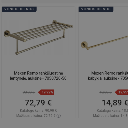
VONIOS DIENOS
VONIOS DIENOS
Mexen Remo rankšluostinė
Mexen Remo rankšl
lentynėlė, auksinė - 7050720-50
kabykla, auksinė - 70
90,90 €
−19,92%
18,60 €
−19,9
72,79 €
14,89 
Katalogo kaina:
90,90 €
Katalogo kaina:
18,
Mažiausia kaina: 72,79 €
Mažiausia kaina: 14,8
Prieinamumas:
Yra sandėlyje
Prieinamumas:
Yra sa