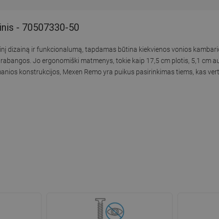
sinis - 70507330-50
aikinį dizainą ir funkcionalumą, tapdamas būtina kiekvienos vonios kambari
 prabangos. Jo ergonomiški matmenys, tokie kaip 17,5 cm plotis, 5,1 cm a
nios konstrukcijos, Mexen Remo yra puikus pasirinkimas tiems, kas vertin