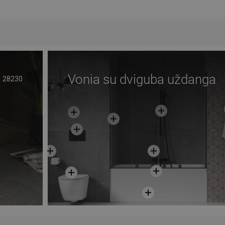
Į krepšelį
gstami
Palyginti
favorite_border
Mėgstami
Paly
Vonia su dviguba uždanga
28230