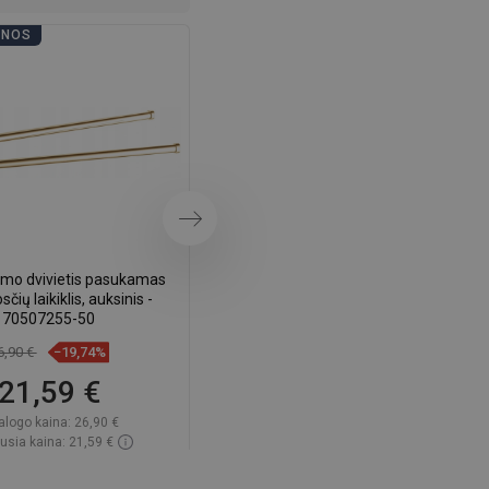
DANISH
ENOS
VONIOS DIENOS
SWEDISH
FINNISH
PORTUGUESE
CROATIAN
GREEK
Tęsti
SLOVENIAN
mo dvivietis pasukamas
Mexen Remo rankšluosčių laikiklis,
čių laikiklis, auksinis -
auksinis - 7050732-50
70507255-50
6,90 €
−19,74%
11,80 €
−19,58%
21,59 €
9,49 €
alogo kaina:
26,90 €
Katalogo kaina:
11,80 €
usia kaina: 21,59 €
Mažiausia kaina: 9,49 €
amumas:
Yra sandėlyje
Prieinamumas:
Yra sandėlyje