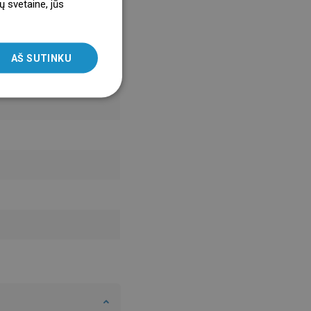
ų svetaine, jūs
ENGLISH
SLOVAK
AŠ SUTINKU
LITHUANIAN
ROMANIAN
HUNGARIAN
FRENCH
ITALIAN
SPANISH
UKRAINIAN
BULGARIAN
ESTONIAN
DUTCH
LATVIAN