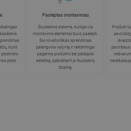
ai
Paslėptas montavimas
ikalingas
Šiuolaikinė sistema, kurioje visi
Produkt tur
 kasdienis
montavimo elementai buvo paslėpti.
savo bliz
sprendimas
Šis novatoriškas sprendimas
išvaizd
čių, kuris
palengvina valymą ir reikšmingai
paviršiaus
r paskirsto
pagerina produkto bei patalpos
nešvarumų
nos plote.
estetiką, pabrėžiant jo šiuolaikinį
nereikalauja
dizainą.