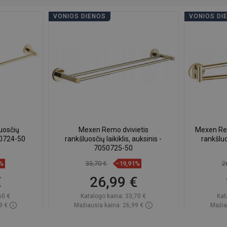
VONIOS DIENOS
VONIOS DI
uosčių
Mexen Remo dvivietis
Mexen Re
50724-50
rankšluosčių laikiklis, auksinis -
rankšluos
7050725-50
5%
33,70 €
−19,91%
2
€
26,99 €
60 €
Katalogo kaina:
33,70 €
Kat
9 €
Mažiausia kaina: 26,99 €
Mažia
ndėlyje
Prieinamumas:
Yra sandėlyje
Priein