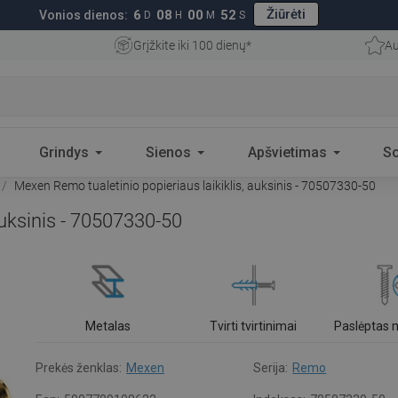
Žiūrėti
6
08
00
51
Vonios dienos:
D
H
M
S
Grįžkite iki 100 dienų*
Au
Grindys
Sienos
Apšvietimas
S
Mexen Remo tualetinio popieriaus laikiklis, auksinis - 70507330-50
auksinis - 70507330-50
Metalas
Tvirti tvirtinimai
Paslėptas
Prekės ženklas:
Mexen
Serija:
Remo