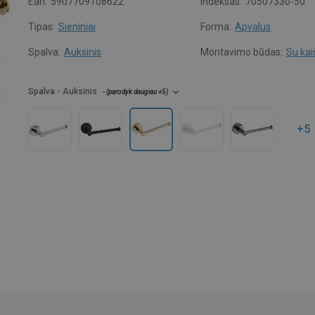
Ean:
5907709108622
Indeksas:
70507330-50
Tipas:
Sieniniai
Forma:
Apvalus
Spalva:
Auksinis
Montavimo būdas:
Su kai
Spalva
- Auksinis
- (
parodyk daugiau
+5
)
+5