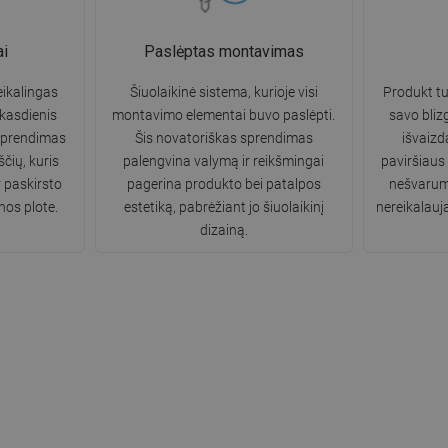
ai
Paslėptas montavimas
ikalingas
Šiuolaikinė sistema, kurioje visi
Produkt tur
 kasdienis
montavimo elementai buvo paslėpti.
savo bliz
sprendimas
Šis novatoriškas sprendimas
išvaizd
čių, kuris
palengvina valymą ir reikšmingai
paviršiaus
r paskirsto
pagerina produkto bei patalpos
nešvarumų
nos plote.
estetiką, pabrėžiant jo šiuolaikinį
nereikalauja
dizainą.