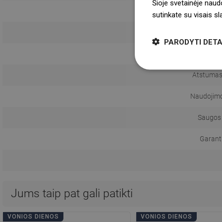
Šioje svetainėje naud
sutinkate su visais s
Monta
PARODYTI DETA
Atstumas
Naudojimo 
Saugos 
Garanti
Jums taip pat gali patikti
VONIOS DIENOS
VONIOS DIENOS