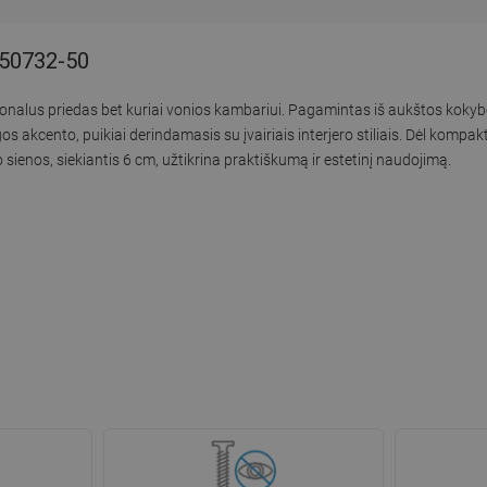
7050732-50
cionalus priedas bet kuriai vonios kambariui. Pagamintas iš aukštos kokyb
s akcento, puikiai derindamasis su įvairiais interjero stiliais. Dėl komp
o sienos, siekiantis 6 cm, užtikrina praktiškumą ir estetinį naudojimą.