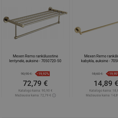
Mexen Remo rankšluostinė
Mexen Remo rankšl
lentynėlė, auksinė - 7050720-50
kabykla, auksinė - 70
90,90 €
−19,92%
18,60 €
−19,9
72,79 €
14,89 
Katalogo kaina:
90,90 €
Katalogo kaina:
18,
Mažiausia kaina: 72,79 €
Mažiausia kaina: 14,8
Prieinamumas:
Yra sandėlyje
Prieinamumas:
Yra sa
Į krepšelį
Į krepšelį