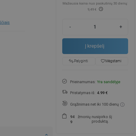
Mažiausia kaina nuo paskutinių 30 dienų:
9,49 €
ščiais
-
+
Į krepšelį
favorite_border
Mėgstami
Palyginti
Prieinamumas:
Yra sandėlyje
Pristatymas iš:
4.99 €
Grąžinimas net iki 100 dienų
žmonių
nusipirko šį
9
4
produktą.
9