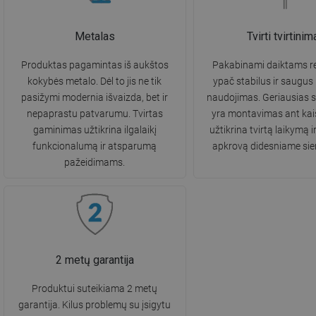
Metalas
Tvirti tvirtinim
Produktas pagamintas iš aukštos
Pakabinami daiktams re
kokybės metalo. Dėl to jis ne tik
ypač stabilus ir saugus
pasižymi modernia išvaizda, bet ir
naudojimas. Geriausias 
nepaprastu patvarumu. Tvirtas
yra montavimas ant kaiš
gaminimas užtikrina ilgalaikį
užtikrina tvirtą laikymą i
funkcionalumą ir atsparumą
apkrovą didesniame sie
pažeidimams.
2 metų garantija
Produktui suteikiama 2 metų
garantija. Kilus problemų su įsigytu