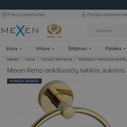
Prekių prieinamumas
Patogūs atsiskaitymai
Vonia
Virtuvė
Šildymas
Plytelės
Mexen
Vonia
Vonios reikmenys
Pakabos ir lentynos rankšl
Mexen Remo rankšluosčių laikiklis, auksinis
VONIOS DIENOS