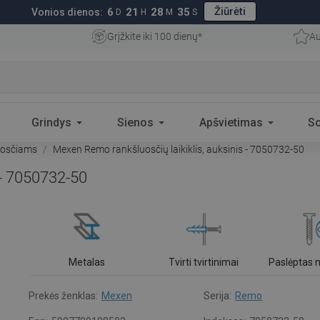
Žiūrėti
6
21
28
34
Vonios dienos:
D
H
M
S
Grįžkite iki 100 dienų*
Au
Grindys
Sienos
Apšvietimas
S
uosčiams
Mexen Remo rankšluosčių laikiklis, auksinis - 7050732-50
 - 7050732-50
Metalas
Tvirti tvirtinimai
Paslėptas
Prekės ženklas:
Mexen
Serija:
Remo