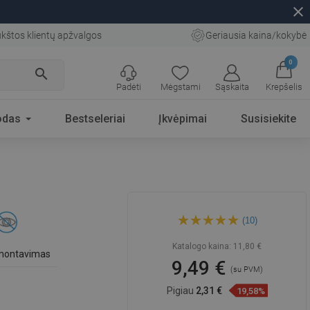
close
kštos klientų apžvalgos
Geriausia kaina/kokybė
0
search
Padėti
Mėgstami
Sąskaita
Krepšelis
odas
Bestseleriai
Įkvėpimai
Susisiekite
Mexen Remo rankšluosčių
(10)
laikiklis, auksinis - 7050732-
50
Katalogo kaina:
11,80 €
 montavimas
9,49 €
(su PVM)
Pigiau
2,31 €
19,58%