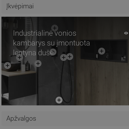
Palyginti
favorite_border
Mėgstami
Palyginti
favorite_border
Mė
Įkvėpimai
Industrialinė vonios
kambarys su įmontuota
lentyna duše
Apžvalgos