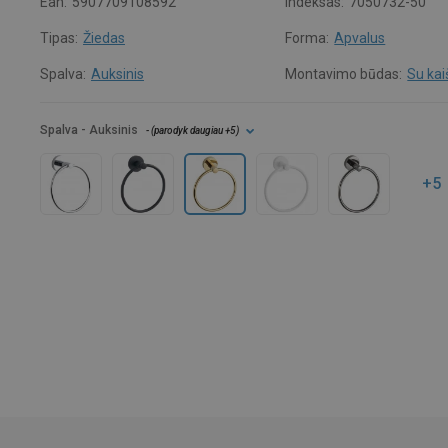
Ean:
5907709108592
Indeksas:
7050732-50
Tipas:
Žiedas
Forma:
Apvalus
Spalva:
Auksinis
Montavimo būdas:
Su kai
Spalva
- Auksinis
- (
parodyk daugiau
+5
)
+5