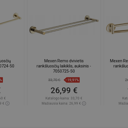
uosčių
Mexen Remo dvivietis
Mexen Re
50724-50
rankšluosčių laikiklis, auksinis -
rankšluos
7050725-50
5%
33,70 €
−19,91%
2
€
26,99 €
60 €
Katalogo kaina:
33,70 €
Kat
9 €
Mažiausia kaina: 26,99 €
Mažia
ndėlyje
Prieinamumas:
Yra sandėlyje
Priein
Į krepšelį