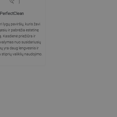
PerfectClean
i lygų paviršių, kuris žavi
gesiu ir pabrėžia estetinę
ą. Kasdienė priežiūra ir
 valymas nuo susidariusių
 yra daug lengvesnis ir
 stiprių valiklių naudojimo.