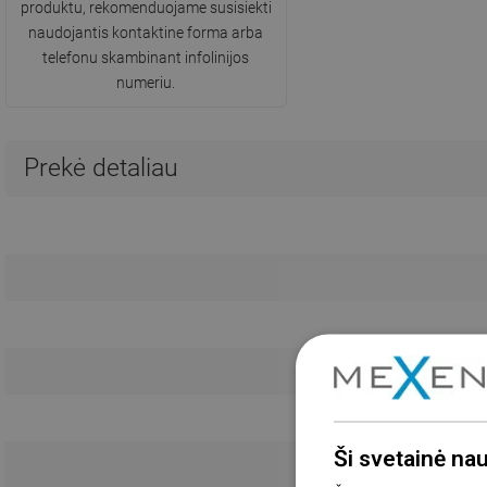
produktu, rekomenduojame susisiekti
naudojantis kontaktine forma arba
telefonu skambinant infolinijos
numeriu.
Prekė detaliau
Ši svetainė na