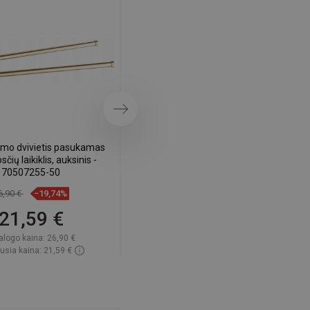
DANISH
SWEDISH
FINNISH
PORTUGUESE
CROATIAN
Tęsti
GREEK
mo dvivietis pasukamas
Mexen Remo tualetinio popieriaus
SLOVENIAN
čių laikiklis, auksinis -
laikiklis, auksinis - 7050733-50
70507255-50
6,90 €
−19,74%
16,80 €
−19,7%
21,59 €
13,49 €
alogo kaina:
26,90 €
Katalogo kaina:
16,80 €
usia kaina: 21,59 €
Mažiausia kaina: 13,49 €
amumas:
Yra sandėlyje
Prieinamumas:
Yra sandėlyje
Į krepšelį
Į krepšelį