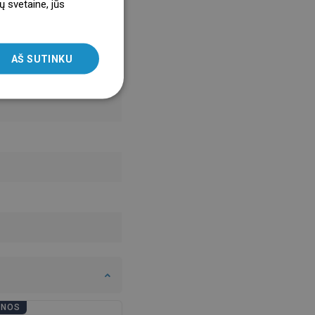
ų svetaine, jūs
ENGLISH
SLOVAK
AŠ SUTINKU
LITHUANIAN
ROMANIAN
HUNGARIAN
FRENCH
ITALIAN
SPANISH
UKRAINIAN
BULGARIAN
ESTONIAN
DUTCH
LATVIAN
ENOS
VONIOS DIENOS