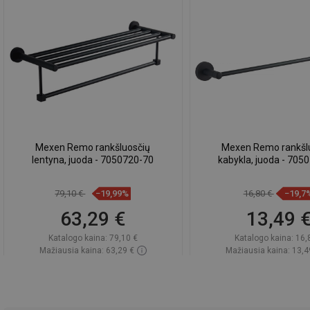
Mexen Remo rankšluosčių
Mexen Remo rankšl
lentyna, juoda - 7050720-70
kabykla, juoda - 705
79,10 €
−19,99%
16,80 €
−19,7
63,29 €
13,49 
Katalogo kaina:
79,10 €
Katalogo kaina:
16,
Mažiausia kaina: 63,29 €
Mažiausia kaina: 13,4
Prieinamumas:
Yra sandėlyje
Prieinamumas:
Yra sa
Į krepšelį
Į krepšelį