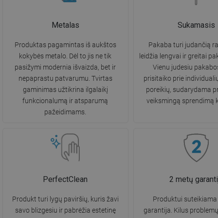
Metalas
Sukamasis
Produktas pagamintas iš aukštos
Pakaba turi judančią ra
kokybės metalo. Dėl to jis ne tik
leidžia lengvai ir greitai pa
pasižymi modernia išvaizda, bet ir
Vienu judesiu pakabo
nepaprastu patvarumu. Tvirtas
prisitaiko prie individual
gaminimas užtikrina ilgalaikį
poreikių, sudarydama pr
funkcionalumą ir atsparumą
veiksmingą sprendimą k
pažeidimams.
PerfectClean
2 metų garanti
Produkt turi lygų paviršių, kuris žavi
Produktui suteikiama
savo blizgesiu ir pabrėžia estetinę
garantija. Kilus problemų