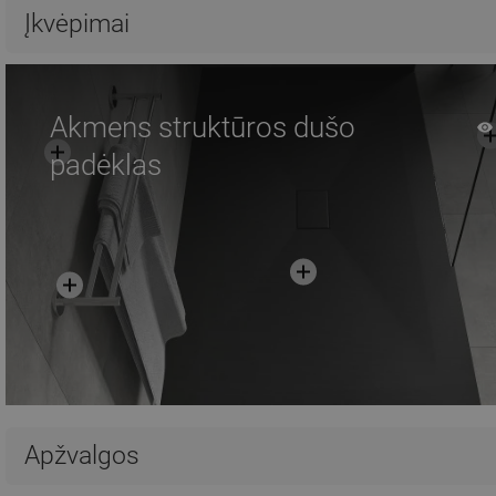
Palyginti
favorite_border
Mėgstami
Palyginti
favorite_border
Mė
Įkvėpimai
Akmens struktūros dušo
padėklas
Apžvalgos