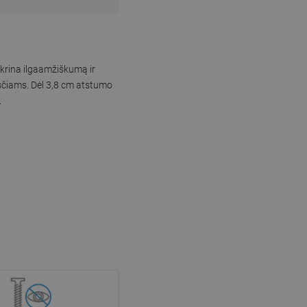
ikrina ilgaamžiškumą ir
uosčiams. Dėl 3,8 cm atstumo
.