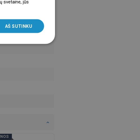
ų svetaine, jūs
ENGLISH
SLOVAK
AŠ SUTINKU
LITHUANIAN
ROMANIAN
HUNGARIAN
FRENCH
ITALIAN
SPANISH
UKRAINIAN
BULGARIAN
ESTONIAN
DUTCH
LATVIAN
ENOS
VONIOS DIENOS