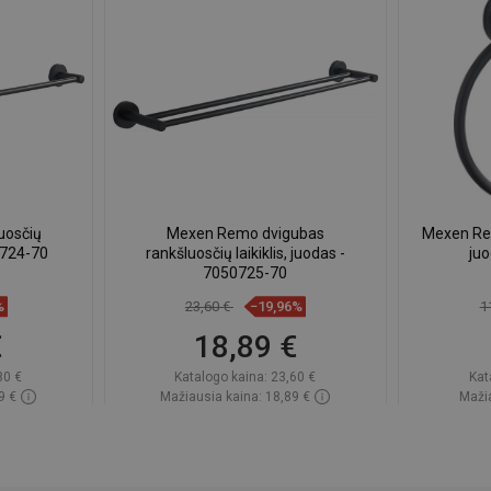
uosčių
Mexen Remo dvigubas
Mexen Rem
0724-70
rankšluosčių laikiklis, juodas -
ju
7050725-70
%
23,60 €
−19,96%
1
€
18,89 €
80 €
Katalogo kaina:
23,60 €
Kat
9 €
Mažiausia kaina: 18,89 €
Mažia
ndėlyje
Prieinamumas:
Yra sandėlyje
Priein
Į krepšelį