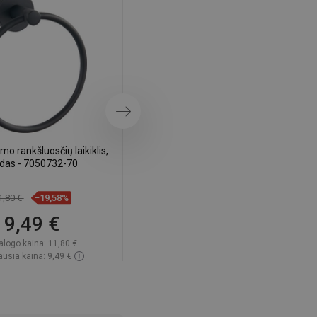
DANISH
SWEDISH
FINNISH
PORTUGUESE
CROATIAN
Tęsti
GREEK
o rankšluosčių laikiklis,
Mexen Remo tualetinio popieriaus
SLOVENIAN
odas - 7050732-70
laikiklis, juodas - 7050733-70
1,80 €
−19,58%
11,80 €
−19,58%
9,49 €
9,49 €
alogo kaina:
11,80 €
Katalogo kaina:
11,80 €
usia kaina: 9,49 €
Mažiausia kaina: 9,49 €
amumas:
Yra sandėlyje
Prieinamumas:
Yra sandėlyje
Į krepšelį
Į krepšelį