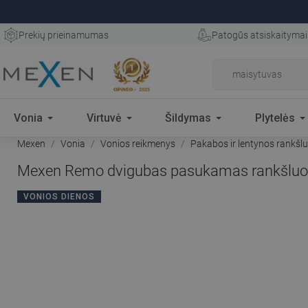
Prekių prieinamumas
Patogūs atsiskaitymai
Vonia
Virtuvė
Šildymas
Plytelės
Mexen
Vonia
Vonios reikmenys
Pakabos ir lentynos rankšl
Mexen Remo dvigubas pasukamas rankšluosči
VONIOS DIENOS