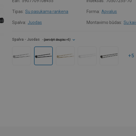
Ean:
5907709108455
Indeksas:
70507255-70
Tipas:
Su pasukama rankena
Forma:
Apvalus
Spalva:
Juodas
Montavimo būdas:
Su kai
Spalva
- Juodas
- (
parodyk daugiau
+5
)
+5