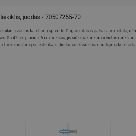
ikiklis, juodas - 70507255-70
olaikinių vonios kambarių sprendė. Pagamintas iš patvaraus metalo, užt
lasės. Su 47 cm pločiu ir 6 cm aukščiu, jis siūlo pakankamai vietos rankšl
ia funkcionalumą su estetika, didindamas kasdienio naudojimo komfortą