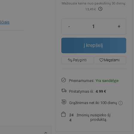
Mažiausia kaina nuo paskutinių 30 dienų:
13,49 €
ščiais
-
+
Į krepšelį
favorite_border
Mėgstami
Palyginti
Prieinamumas:
Yra sandėlyje
Pristatymas iš:
4.99 €
Grąžinimas net iki 100 dienų
žmonių
nusipirko šį
2
4
produktą.
4