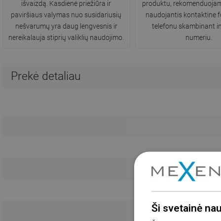
išvaizdą. Kasdienė priežiūra ir
produktu, rekomenduojame
paviršiaus valymas nuo susidariusių
naudojantis kontaktine 
nešvarumų yra daug lengvesnis ir
telefonu skambinant in
nereikalauja stiprių valiklių naudojimo.
numeriu.
Prekė detaliau
Ši svetainė na