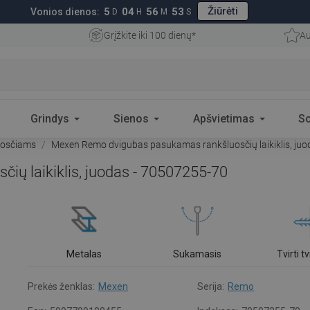
Žiūrėti
5
04
56
52
Vonios dienos:
D
H
M
S
Grįžkite iki 100 dienų*
Au
Grindys
Sienos
Apšvietimas
S
uosčiams
Mexen Remo dvigubas pasukamas rankšluosčių laikiklis, ju
ų laikiklis, juodas - 70507255-70
Metalas
Sukamasis
Tvirti t
Prekės ženklas:
Mexen
Serija:
Remo