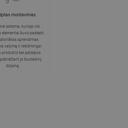
ėptas montavimas
inė sistema, kurioje visi
elementai buvo paslėpti.
vatoriškas sprendimas
na valymą ir reikšmingai
 produkto bei patalpos
 pabrėžiant jo šiuolaikinį
dizainą.