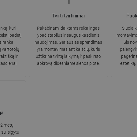
Tvirti tvirtinimai
Pasl
nką, kuri
Pakabinami daiktams reikalingas
Šiuolaik
keisti padėtį.
ypač stabilus ir saugus kasdienis
montavimo 
s ranka
naudojimas. Geriausias sprendimas
Šis no
ių vartotojų
yra montavimas ant kaiščių, kuris
palengvi
aktišką ir
užtikrina tvirtą laikymą ir paskirsto
pagerina
asdienai.
apkrovą didesniame sienos plote.
estetiką,
ja
 2 metų
 su įsigytu