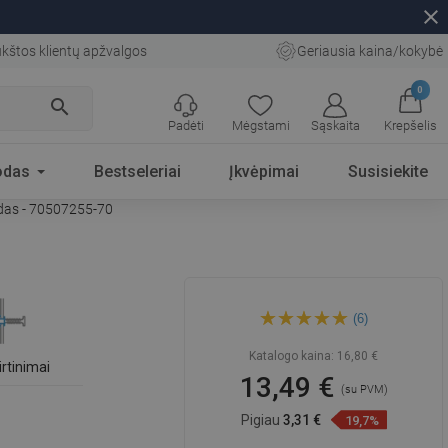
close
kštos klientų apžvalgos
Geriausia kaina/kokybė
0
search
Padėti
Mėgstami
Sąskaita
Krepšelis
odas
Bestseleriai
Įkvėpimai
Susisiekite
odas - 70507255-70
Mexen Remo dvigubas
(6)
pasukamas rankšluosčių
laikiklis, juodas - 70507255-
70
Katalogo kaina:
16,80 €
virtinimai
13,49 €
(su PVM)
Pigiau
3,31 €
19,7%