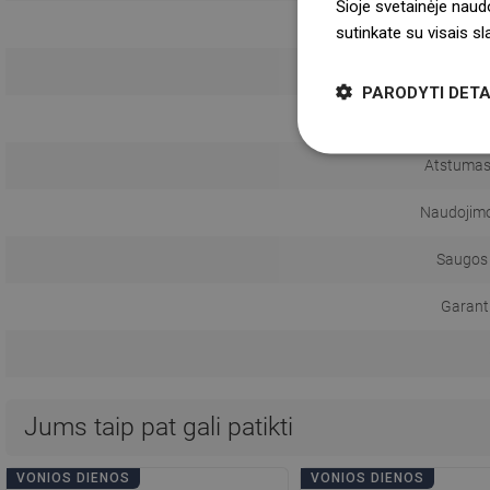
Šioje svetainėje naud
sutinkate su visais s
Monta
PARODYTI DETA
Atstumas
Naudojimo 
Saugos 
Garanti
Jums taip pat gali patikti
VONIOS DIENOS
VONIOS DIENOS