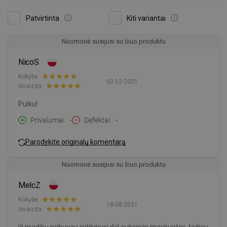
Patvirtinta
Kiti variantai
Nuomonė susijusi su šiuo produktu
NicoS
Kokybė:
02-12-2021
Išvaizda:
Puiku!
Privalumai
-
Defektai
-
Parodykite originalų komentarą
Nuomonė susijusi su šiuo produktu
MelcZ
Kokybė:
18-08-2021
Išvaizda: