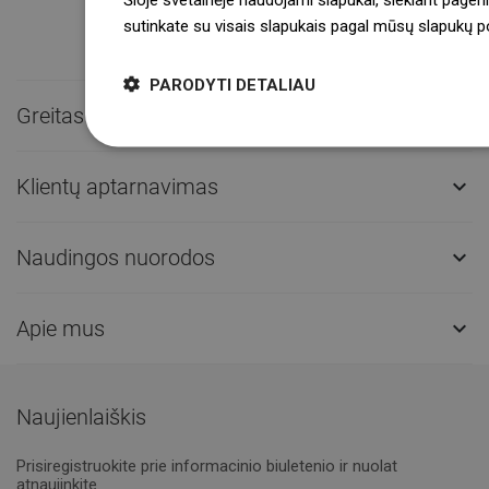
sutinkate su visais slapukais pagal mūsų slapukų pol
PARODYTI DETALIAU
Greitas kontaktas

Klientų aptarnavimas

Naudingos nuorodos

Apie mus

Naujienlaiškis
Prisiregistruokite prie informacinio biuletenio ir nuolat
atnaujinkite.