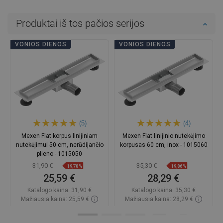
Produktai iš tos pačios serijos
VONIOS DIENOS
VONIOS DIENOS
(5)
(4)
Mexen Flat korpus linijiniam
Mexen Flat linijinio nutekėjimo
nutekėjimui 50 cm, nerūdijančio
korpusas 60 cm, inox - 1015060
plieno - 1015050
31,90 €
35,30 €
−19,78%
−19,86%
25,59 €
28,29 €
Katalogo kaina:
31,90 €
Katalogo kaina:
35,30 €
Mažiausia kaina: 25,59 €
Mažiausia kaina: 28,29 €
Prieinamumas:
Yra sandėlyje
Prieinamumas:
Yra sandėlyje