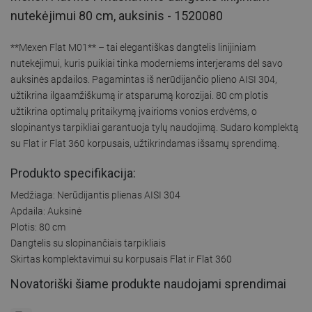
nutekėjimui 80 cm, auksinis - 1520080
**Mexen Flat M01** – tai elegantiškas dangtelis linijiniam
nutekėjimui, kuris puikiai tinka moderniems interjerams dėl savo
auksinės apdailos. Pagamintas iš nerūdijančio plieno AISI 304,
užtikrina ilgaamžiškumą ir atsparumą korozijai. 80 cm plotis
užtikrina optimalų pritaikymą įvairioms vonios erdvėms, o
slopinantys tarpikliai garantuoja tylų naudojimą. Sudaro komplektą
su Flat ir Flat 360 korpusais, užtikrindamas išsamų sprendimą.
Produkto specifikacija:
Medžiaga: Nerūdijantis plienas AISI 304
Apdaila: Auksinė
Plotis: 80 cm
Dangtelis su slopinančiais tarpikliais
Skirtas komplektavimui su korpusais Flat ir Flat 360
Novatoriški šiame produkte naudojami sprendimai