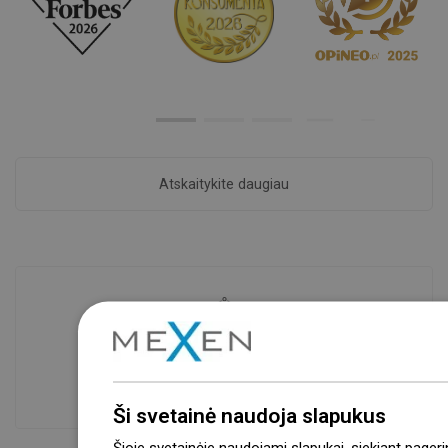
Atskaitykite daugiau
Prekių prieinamumas
Mūsų produktai jūsų laukia moderniame
sandėlyje.Visada pasirengusi išsiųsti!
Ši svetainė naudoja slapukus
Šioje svetainėje naudojami slapukai, siekiant pageri