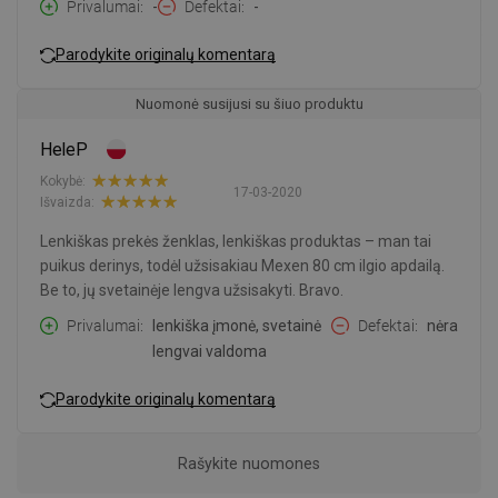
Privalumai
-
Defektai
-
Parodykite originalų komentarą
Nuomonė susijusi su šiuo produktu
HeleP
Kokybė:
17-03-2020
Išvaizda:
Lenkiškas prekės ženklas, lenkiškas produktas – man tai
puikus derinys, todėl užsisakiau Mexen 80 cm ilgio apdailą.
Be to, jų svetainėje lengva užsisakyti. Bravo.
Privalumai
lenkiška įmonė, svetainė
Defektai
nėra
lengvai valdoma
Parodykite originalų komentarą
Rašykite nuomones