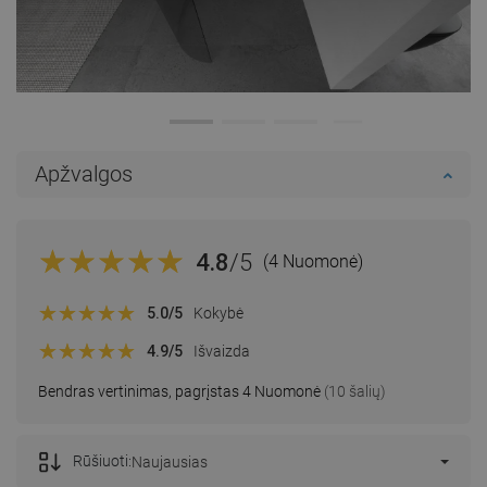
Apžvalgos
4.8
/5
(4 Nuomonė)
5.0
/5
Kokybė
4.9
/5
Išvaizda
Bendras vertinimas, pagrįstas 4 Nuomonė
(10 šalių)
Rūšiuoti:
Naujausias