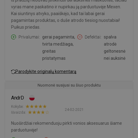
Iš pradžių nebuvau įsitikinusi dėl auksinės maskuotės, tačiau
vyras mane paskatino ir nupirkau ją parduotuvėje Mexen.
Kai siuntinys atvyko, paaiškėjo, kad tai labai gerai
pagamintas produktas, o duše atrodo tiesiog nuostabiai!
Puikus priedas.
Privalumai
gerai pagaminta,
Defektai
spalva
tvirta medžiaga,
atrodė
greitas
geltonesnė
pristatymas
nei auksinė
Parodykite originalų komentarą
Nuomonė susijusi su šiuo produktu
AndrD
Kokybė:
24-02-2021
Išvaizda:
Nuoširdžiai rekomenduoju pirkti vonios aksesuarus šiame
parduotuvėje!