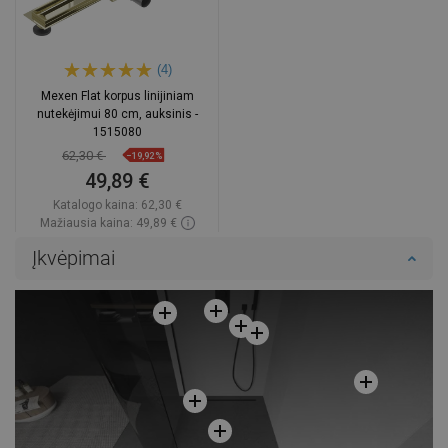
(4)
Mexen Flat korpus linijiniam
nutekėjimui 80 cm, auksinis -
1515080
62,30 €
−19,92%
49,89 €
Katalogo kaina:
62,30 €
Mažiausia kaina: 49,89 €
Prieinamumas:
Yra sandėlyje
Įkvėpimai
Į krepšelį
Palyginti
favorite_border
Mėgstami