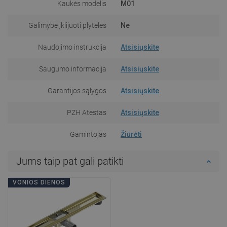
Kaukės modelis
M01
Galimybė įklijuoti plyteles
Ne
Naudojimo instrukcija
Atsisiųskite
Saugumo informacija
Atsisiųskite
Garantijos sąlygos
Atsisiųskite
PZH Atestas
Atsisiųskite
Gamintojas
Žiūrėti
Jums taip pat gali patikti
VONIOS DIENOS