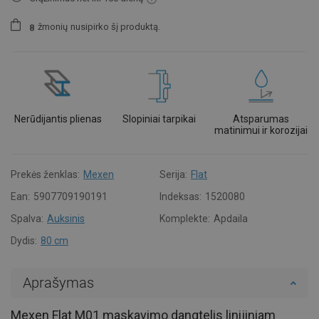
žmonių
nusipirko šį produktą.
8
Nerūdijantis plienas
Slopiniai tarpikai
Atsparumas
matinimui ir korozijai
Prekės ženklas:
Mexen
Serija:
Flat
Ean:
5907709190191
Indeksas:
1520080
Spalva:
Auksinis
Komplekte:
Apdaila
Dydis:
80 cm
Aprašymas
Mexen Flat M01 maskavimo dangtelis linijiniam