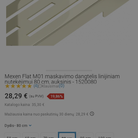
Mexen Flat M01 maskavimo dangtelis linijiniam
nutekėjimui 80 cm, auksinis - 1520080
(0)
(4)
Klausimai
28,29 €
19,86%
(su PVM)
Katalogo kaina:
35,30 €
Mažiausia kaina nuo paskutinių 30 dienų: 28,29 €
Dydis
- 80 cm