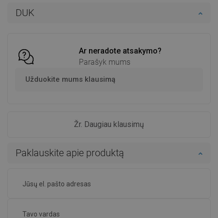
Į krepšelį
Į krepšelį
DUK
Palyginti
favorite_border
Mėgstami
Palyginti
favorite_border
Mėgstami
Ar neradote atsakymo?
Parašyk mums
Užduokite mums klausimą
Žr. Daugiau klausimų
Paklauskite apie produktą