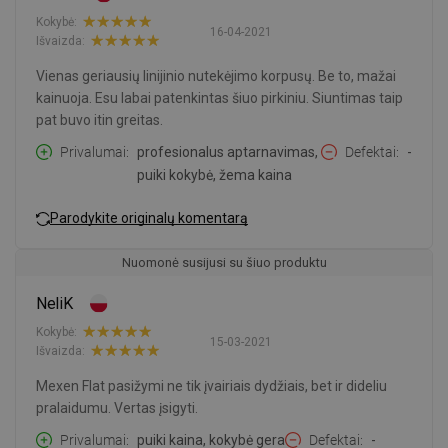
Kokybė:
16-04-2021
Išvaizda:
Vienas geriausių linijinio nutekėjimo korpusų. Be to, mažai
kainuoja. Esu labai patenkintas šiuo pirkiniu. Siuntimas taip
pat buvo itin greitas.
Privalumai
profesionalus aptarnavimas,
Defektai
-
puiki kokybė, žema kaina
Parodykite originalų komentarą
Nuomonė susijusi su šiuo produktu
NeliK
Kokybė:
15-03-2021
Išvaizda:
Mexen Flat pasižymi ne tik įvairiais dydžiais, bet ir dideliu
pralaidumu. Vertas įsigyti.
Privalumai
puiki kaina, kokybė gera
Defektai
-