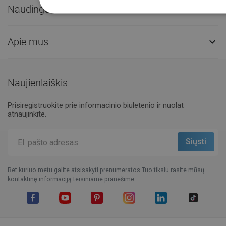
Naudingos nuorodos

Apie mus

Naujienlaiškis
Prisiregistruokite prie informacinio biuletenio ir nuolat
atnaujinkite.
Bet kuriuo metu galite atsisakyti prenumeratos.Tuo tikslu rasite mūsų
kontaktinę informaciją teisiniame pranešime.
Facebook
YouTube
Pinterest
Instagram
LinkedIn
TikTok