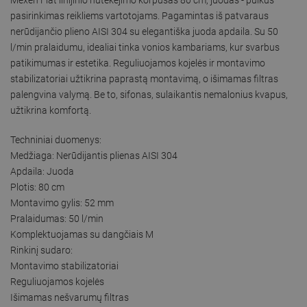
pasirinkimas reikliems vartotojams. Pagamintas iš patvaraus
nerūdijančio plieno AISI 304 su elegantiška juoda apdaila. Su 50
l/min pralaidumu, idealiai tinka vonios kambariams, kur svarbus
patikimumas ir estetika. Reguliuojamos kojelės ir montavimo
stabilizatoriai užtikrina paprastą montavimą, o išimamas filtras
palengvina valymą. Be to, sifonas, sulaikantis nemalonius kvapus,
užtikrina komfortą.
Techniniai duomenys:
Medžiaga: Nerūdijantis plienas AISI 304
Apdaila: Juoda
Plotis: 80 cm
Montavimo gylis: 52 mm
Pralaidumas: 50 l/min
Komplektuojamas su dangčiais M
Rinkinį sudaro:
Montavimo stabilizatoriai
Reguliuojamos kojelės
Išimamas nešvarumų filtras