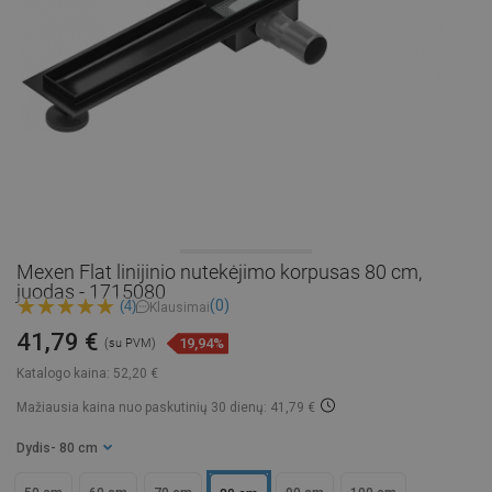
Mexen Flat linijinio nutekėjimo korpusas 80 cm,
juodas - 1715080
(0)
(4)
Klausimai
41,79 €
19,94%
(su PVM)
Katalogo kaina:
52,20 €
Mažiausia kaina nuo paskutinių 30 dienų: 41,79 €
Dydis
- 80 cm