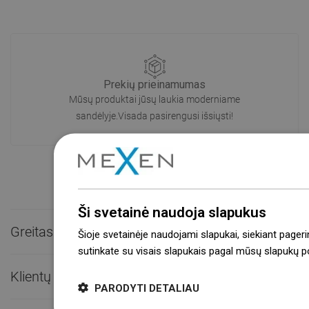
Prekių prieinamumas
Mūsų produktai jūsų laukia moderniame
sandėlyje.Visada pasirengusi išsiųsti!
Ši svetainė naudoja slapukus
Greitas kontaktas

Šioje svetainėje naudojami slapukai, siekiant pageri
sutinkate su visais slapukais pagal mūsų slapukų pol
Klientų aptarnavimas

PARODYTI DETALIAU