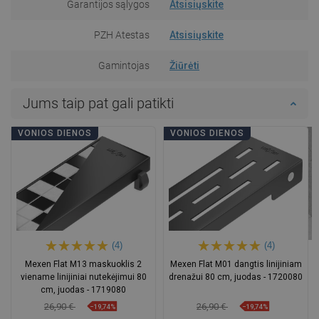
Garantijos sąlygos
Atsisiųskite
PZH Atestas
Atsisiųskite
Gamintojas
Žiūrėti
Jums taip pat gali patikti
VONIOS DIENOS
VONIOS DIENOS
(4)
(4)
Mexen Flat M13 maskuoklis 2
Mexen Flat M01 dangtis linijiniam
viename linijiniai nutekėjimui 80
drenažui 80 cm, juodas - 1720080
cm, juodas - 1719080
26,90 €
26,90 €
−19,74%
−19,74%