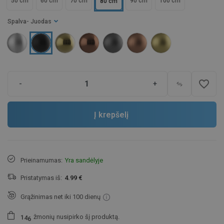
50 cm
60 cm
70 cm
90 cm
100 cm
80 cm
Spalva
- Juodas
favorite_border
-
+
Į krepšelį
Prieinamumas:
Yra sandėlyje
Pristatymas iš:
4.99 €
Grąžinimas net iki 100 dienų
žmonių
nusipirko šį produktą.
1
4
6