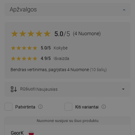
Apžvalgos
5.0
/5
(4 Nuomonė)
5.0
/5
Kokybė
4.9
/5
Išvaizda
Bendras vertinimas, pagrįstas 4 Nuomonė
(10 šalių)
Rūšiuoti:
Naujausias
Patvirtinta
Kiti variantai
Nuomonė susijusi su šiuo produktu
GeorK