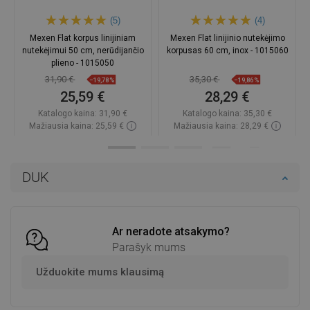
(5)
(4)
Mexen Flat korpus linijiniam
Mexen Flat linijinio nutekėjimo
nutekėjimui 50 cm, nerūdijančio
korpusas 60 cm, inox - 1015060
plieno - 1015050
31,90 €
35,30 €
−19,78%
−19,86%
25,59 €
28,29 €
Katalogo kaina:
31,90 €
Katalogo kaina:
35,30 €
Mažiausia kaina: 25,59 €
Mažiausia kaina: 28,29 €
Prieinamumas:
Yra sandėlyje
Prieinamumas:
Yra sandėlyje
Į krepšelį
Į krepšelį
DUK
Palyginti
favorite_border
Mėgstami
Palyginti
favorite_border
Mėgstami
Ar neradote atsakymo?
Parašyk mums
Užduokite mums klausimą