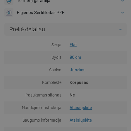
10 metų garantija
Higienos Sertifikatas PZH
Prekė detaliau
Serija
Flat
Dydis
80 cm
Spalva
Juodas
Komplekte
Korpusas
Pasukamas sifonas
Ne
Naudojimo instrukcija
Atsisiųskite
Saugumo informacija
Atsisiųskite