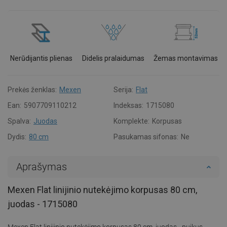
Nerūdijantis plienas
Didelis pralaidumas
Žemas montavimas
Prekės ženklas:
Mexen
Serija:
Flat
Ean:
5907709110212
Indeksas:
1715080
Spalva:
Juodas
Komplekte:
Korpusas
Dydis:
80 cm
Pasukamas sifonas:
Ne
Aprašymas
Mexen Flat linijinio nutekėjimo korpusas 80 cm,
juodas - 1715080
Mexen Flat linijinio nutekėjimo korpusas 80 cm, juodas - puikus