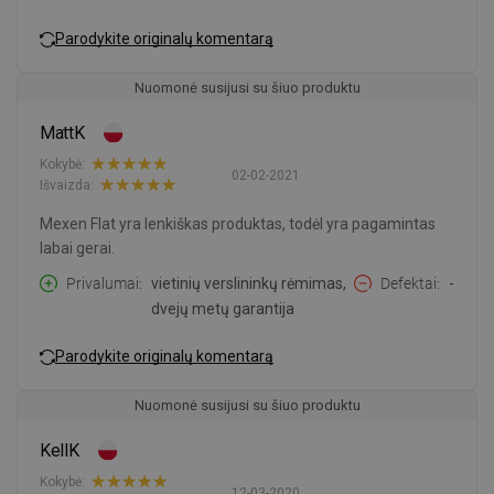
Parodykite originalų komentarą
Nuomonė susijusi su šiuo produktu
MattK
Kokybė:
02-02-2021
Išvaizda:
Mexen Flat yra lenkiškas produktas, todėl yra pagamintas
labai gerai.
Privalumai
vietinių verslininkų rėmimas,
Defektai
-
dvejų metų garantija
Parodykite originalų komentarą
Nuomonė susijusi su šiuo produktu
KellK
Kokybė:
12-03-2020