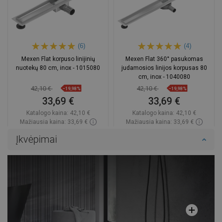
(6)
(4)
Mexen Flat korpuso linijinių
Mexen Flat 360° pasukomas
nuotekų 80 cm, inox - 1015080
judamosios linijos korpusas 80
cm, inox - 1040080
42,10 €
42,10 €
−19,98%
−19,98%
33,69 €
33,69 €
Katalogo kaina:
42,10 €
Katalogo kaina:
42,10 €
Mažiausia kaina: 33,69 €
Mažiausia kaina: 33,69 €
Prieinamumas:
Yra sandėlyje
Prieinamumas:
Yra sandėlyje
Įkvėpimai
Į krepšelį
Į krepšelį
Palyginti
favorite_border
Mėgstami
Palyginti
favorite_border
Mėgstami