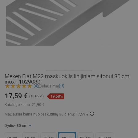
Mexen Flat M22 maskuoklis linijiniam sifonui 80 cm,
inox - 1029080
(0)
(4)
Klausimai
17,59 €
19,68%
(su PVM)
Katalogo kaina:
21,90 €
Mažiausia kaina nuo paskutinių 30 dienų: 17,59 €
Dydis
- 80 cm