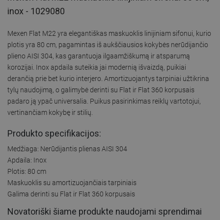
inox - 1029080
Mexen Flat M22 yra elegantiškas maskuoklis linijiniam sifonui, kurio
plotis yra 80 cm, pagamintas iš aukščiausios kokybės nerūdijančio
plieno AISI 304, kas garantuoja ilgaamžiškumą ir atsparumą
korozijai. Inox apdaila suteikia jai modernią išvaizdą, puikiai
derančią prie bet kurio interjero. Amortizuojantys tarpiniai užtikrina
tylų naudojimą, o galimybė derinti su Flat ir Flat 360 korpusais
padaro ją ypač universalia. Puikus pasirinkimas reiklų vartotojui,
vertinančiam kokybę ir stilių.
Produkto specifikacijos:
Medžiaga: Nerūdijantis plienas AISI 304
Apdaila: Inox
Plotis: 80 cm
Maskuoklis su amortizuojančiais tarpiniais
Galima derinti su Flat ir Flat 360 korpusais
Novatoriški šiame produkte naudojami sprendimai