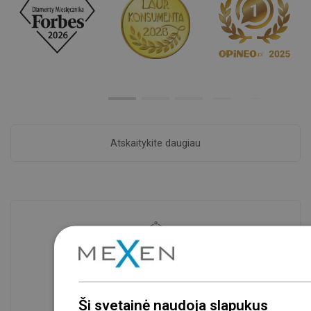
Atskaitykite daugiau
Prekių prieinamumas
Mūsų produktai jūsų laukia moderniame
sandėlyje.Visada pasirengusi išsiųsti!
Ši svetainė naudoja slapukus