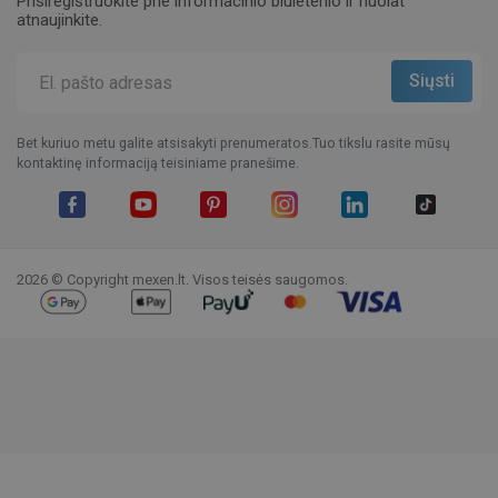
Prisiregistruokite prie informacinio biuletenio ir nuolat
atnaujinkite.
Bet kuriuo metu galite atsisakyti prenumeratos.Tuo tikslu rasite mūsų
kontaktinę informaciją teisiniame pranešime.
Facebook
YouTube
Pinterest
Instagram
LinkedIn
TikTok
2026 © Copyright mexen.lt. Visos teisės saugomos.