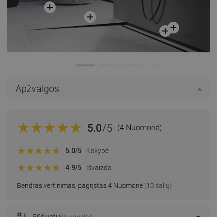
Apžvalgos
5.0
/5
(4 Nuomonė)
5.0
/5
Kokybė
4.9
/5
Išvaizda
Bendras vertinimas, pagrįstas 4 Nuomonė
(10 šalių)
Rūšiuoti: