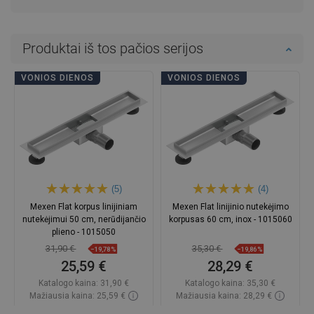
Produktai iš tos pačios serijos
VONIOS DIENOS
VONIOS DIENOS
(5)
(4)
Mexen Flat korpus linijiniam
Mexen Flat linijinio nutekėjimo
nutekėjimui 50 cm, nerūdijančio
korpusas 60 cm, inox - 1015060
plieno - 1015050
31,90 €
35,30 €
−19,78%
−19,86%
25,59 €
28,29 €
Katalogo kaina:
31,90 €
Katalogo kaina:
35,30 €
Mažiausia kaina: 25,59 €
Mažiausia kaina: 28,29 €
Prieinamumas:
Yra sandėlyje
Prieinamumas:
Yra sandėlyje