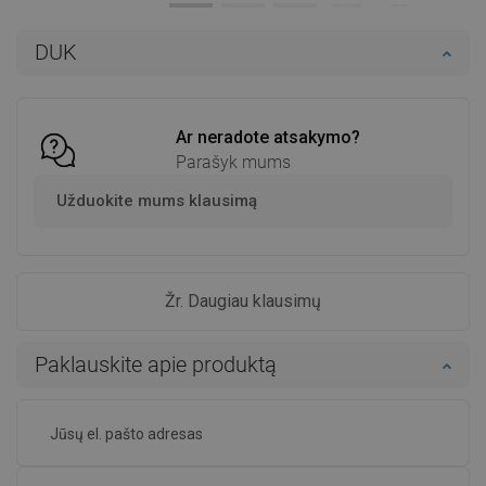
Į krepšelį
Į krepšelį
DUK
Palyginti
favorite_border
Mėgstami
Palyginti
favorite_border
Mėgstami
Ar neradote atsakymo?
Parašyk mums
Užduokite mums klausimą
Žr. Daugiau klausimų
Paklauskite apie produktą