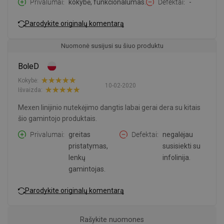
Privalumai
kokybė, funkcionalumas.
Defektai
-
Parodykite originalų komentarą
Nuomonė susijusi su šiuo produktu
BoleD
Kokybė:
10-02-2020
Išvaizda:
Mexen linijinio nutekėjimo dangtis labai gerai dera su kitais
šio gamintojo produktais.
Privalumai
greitas
Defektai
negalėjau
pristatymas,
susisiekti su
lenkų
infolinija.
gamintojas.
Parodykite originalų komentarą
Rašykite nuomones