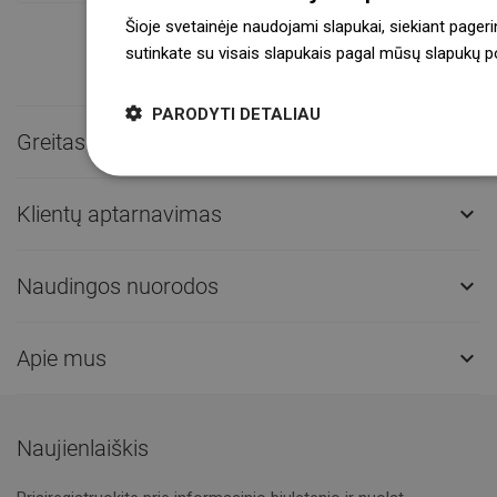
Šioje svetainėje naudojami slapukai, siekiant pageri
sutinkate su visais slapukais pagal mūsų slapukų pol
PARODYTI DETALIAU
Greitas kontaktas

Klientų aptarnavimas

Naudingos nuorodos

Apie mus

Naujienlaiškis