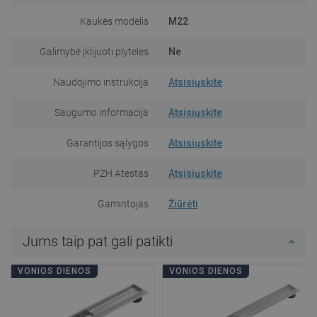
Kaukės modelis
M22
Galimybė įklijuoti plyteles
Ne
Naudojimo instrukcija
Atsisiųskite
Saugumo informacija
Atsisiųskite
Garantijos sąlygos
Atsisiųskite
PZH Atestas
Atsisiųskite
Gamintojas
Žiūrėti
Jums taip pat gali patikti
VONIOS DIENOS
VONIOS DIENOS