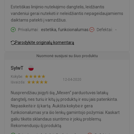
Estetiškas linijinio nutekėjimo dangtelis, leidžiantis
vandeniui gerai nutekėti ir neleidžiantis nepageidaujamiems
daiktams patekti į vamzdžius.
Privalumai
estetika, funkcionalumas.
Defektai
-
Parodykite originalų komentarą
Nuomonė susijusi su šiuo produktu
SylwT
Kokybė:
12-04-2020
Išvaizda:
Nusprendžiau įsigyti šią „Mexen“ parduotuvės latakų
dangtelį, nes turiu ir kitų jų produktų ir esu jais patenkinta.
Nepasikeitė ir šį kartą. Aukšta kokybė ir gera
funkcionalumas yra šio lenkų gamintojo požymiai. Kaskart
galiu tikėtis sklandaus siuntimo ir jokių problemų.
Rekomenduoju šį produktą.