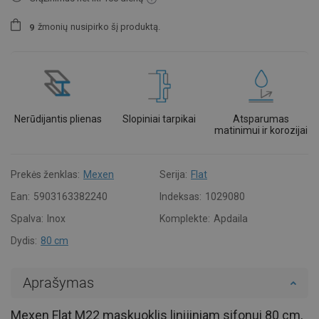
žmonių
nusipirko šį produktą.
9
Nerūdijantis plienas
Slopiniai tarpikai
Atsparumas
matinimui ir korozijai
Prekės ženklas:
Mexen
Serija:
Flat
Ean:
5903163382240
Indeksas:
1029080
Spalva:
Inox
Komplekte:
Apdaila
Dydis:
80 cm
Aprašymas
Mexen Flat M22 maskuoklis linijiniam sifonui 80 cm,