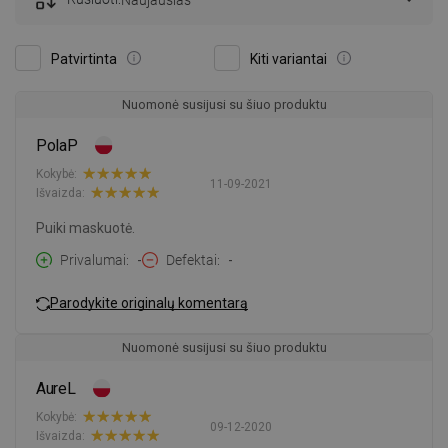
Naujausias
Patvirtinta
Kiti variantai
Nuomonė susijusi su šiuo produktu
PolaP
Kokybė:
11-09-2021
Išvaizda:
Puiki maskuotė.
Privalumai
-
Defektai
-
Parodykite originalų komentarą
Nuomonė susijusi su šiuo produktu
AureL
Kokybė:
09-12-2020
Išvaizda: