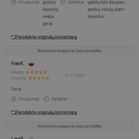
Privalumai
gražus
Defektai
galėtų būti daugiau
šepetys,
spalvų versijų šiam
veikia
šepečiui
gerai
Parodykite originalų komentarą
Nuomonė susijusi su šiuo produktu
FranK
Kokybė:
07-11-2020
Išvaizda:
Gerai
Privalumai
-
Defektai
-
Parodykite originalų komentarą
Nuomonė susijusi su šiuo produktu
LaraR