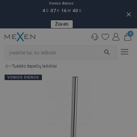
Vonios dienos:
4
07
16
39
D
H
M
S
close
Žiūrėti
0
search
Tualeto šepečių laikikliai
VONIOS DIENOS