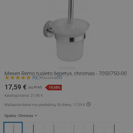
Mexen Remo tualeto šepetys, chromas - 7050750-00
(0)
(6)
Klausimai
17,59 €
19,68%
(su PVM)
Katalogo kaina:
21,90 €
Mažiausia kaina nuo paskutinių 30 dienų: 17,59 €
Spalva
- Chromas