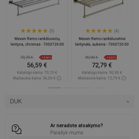
(5)
(4)
Mexen Remo rankšluosčių
Mexen Remo rankšluostinė
lentyna, chromas - 7050720-00
lentynėlė, auksinė - 7050720-50
70,70 €
90,90 €
−19,96%
−19,92%
56,59 €
72,79 €
Katalogo kaina:
70,70 €
Katalogo kaina:
90,90 €
Mažiausia kaina: 56,59 €
Mažiausia kaina: 72,79 €
Prieinamumas:
Yra sandėlyje
Prieinamumas:
Yra sandėlyje
Į krepšelį
Į krepšelį
DUK
Palyginti
favorite_border
Mėgstami
Palyginti
favorite_border
Mėgstami
Ar neradote atsakymo?
Parašyk mums