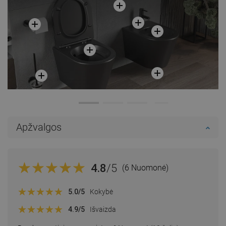
Apžvalgos
4.8
/5
(6 Nuomonė)
5.0
/5
Kokybė
4.9
/5
Išvaizda