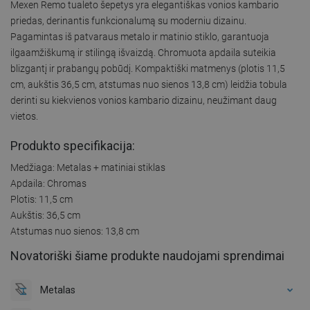
Mexen Remo tualeto šepetys yra elegantiškas vonios kambario
priedas, derinantis funkcionalumą su moderniu dizainu.
Pagamintas iš patvaraus metalo ir matinio stiklo, garantuoja
ilgaamžiškumą ir stilingą išvaizdą. Chromuota apdaila suteikia
blizgantį ir prabangų pobūdį. Kompaktiški matmenys (plotis 11,5
cm, aukštis 36,5 cm, atstumas nuo sienos 13,8 cm) leidžia tobula
derinti su kiekvienos vonios kambario dizainu, neužimant daug
vietos.
Produkto specifikacija:
Medžiaga: Metalas + matiniai stiklas
Apdaila: Chromas
Plotis: 11,5 cm
Aukštis: 36,5 cm
Atstumas nuo sienos: 13,8 cm
Novatoriški šiame produkte naudojami sprendimai
Metalas