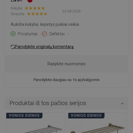
Kokybė:
02-08-2020
Išvaizda:
Aukšta kokybė, šepetys puikiai veikia
Privalumai
-
Defektai
-
Parodykite originalų komentarą
Rašykite nuomones
Parodykite daugiau su 1s apžvalgomis
Produktai iš tos pačios serijos
VONIOS DIENOS
VONIOS DIENOS