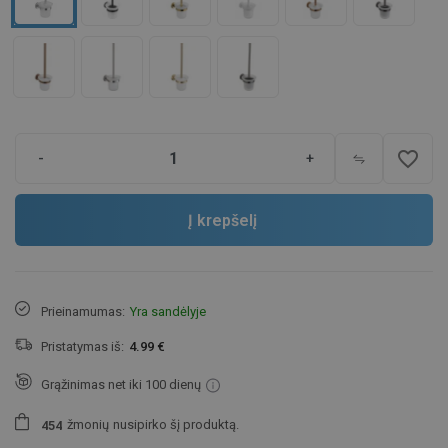
favorite_border
-
+
Į krepšelį
Prieinamumas:
Yra sandėlyje
Pristatymas iš:
4.99 €
Grąžinimas net iki 100 dienų
žmonių
nusipirko šį produktą.
4
5
4