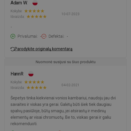
Adam W.
Kokybė:
10-07-2023
Išvaizda:
-
Privalumai
-
Defektai
-
Parodykite originalų komentarą
Nuomonė susijusi su šiuo produktu
HannR
Kokybė:
04-02-2021
Išvaizda:
Šepetys tinka kiekvienai vonios kambariui, naudoju jau dvi
savaites ir viskas yra gerai. Galėtų būti šiek tiek daugiau
spalvų pasiūloje, būtų smagu, jei atsirastų ir medinių
elementų ar visai chromuotų. Be to, viskas gerai ir galiu
rekomenduoti.