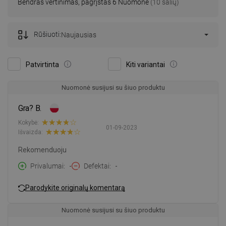
Bendras vertinimas, pagrįstas 6 Nuomonė
(10 šalių)
Rūšiuoti:
Naujausias
Patvirtinta
Kiti variantai
Nuomonė susijusi su šiuo produktu
Gra? B.
Kokybė:
01-09-2023
Išvaizda:
Rekomenduoju
Privalumai
-
Defektai
-
Parodykite originalų komentarą
Nuomonė susijusi su šiuo produktu