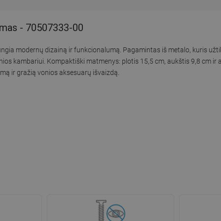
romas - 70507333-00
ujungia modernų dizainą ir funkcionalumą. Pagamintas iš metalo, kuris užt
 vonios kambariui. Kompaktiški matmenys: plotis 15,5 cm, aukštis 9,8 cm i
tumą ir gražią vonios aksesuarų išvaizdą.