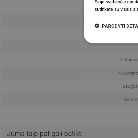
Šioje svetainėje naud
sutinkate su visais s
Monta
PARODYTI DETA
Atstumas
Naudojimo 
Saugos 
Garanti
Jums taip pat gali patikti