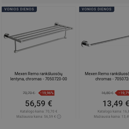
VONIOS DIENOS
VONIOS DIENOS
Mexen Remo rankšluosčių
Mexen Remo rankšluosčių 
lentyna, chromas - 7050720-00
chromas - 705072
70,70 €
−19,96%
16,80 €
−19,7
56,59 €
13,49 
Katalogo kaina:
70,70 €
Katalogo kaina:
16,
Mažiausia kaina: 56,59 €
Mažiausia kaina: 13,4
Prieinamumas:
Yra sandėlyje
Prieinamumas:
Yra sa