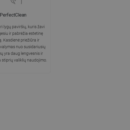
PerfectClean
i lygų paviršių, kuris žavi
gesiu ir pabrėžia estetinę
ą. Kasdienė priežiūra ir
 valymas nuo susidariusių
 yra daug lengvesnis ir
 stiprių valiklių naudojimo.