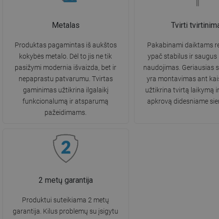
Metalas
Tvirti tvirtinim
Produktas pagamintas iš aukštos
Pakabinami daiktams re
kokybės metalo. Dėl to jis ne tik
ypač stabilus ir saugus
pasižymi modernia išvaizda, bet ir
naudojimas. Geriausias 
nepaprastu patvarumu. Tvirtas
yra montavimas ant kaiš
gaminimas užtikrina ilgalaikį
užtikrina tvirtą laikymą i
funkcionalumą ir atsparumą
apkrovą didesniame sie
pažeidimams.
2 metų garantija
Produktui suteikiama 2 metų
garantija. Kilus problemų su įsigytu