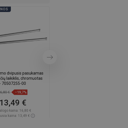
DANISH
ENOS
VONIOS DIENOS
SWEDISH
FINNISH
PORTUGUESE
CROATIAN
GREEK
Tęsti
SLOVENIAN
mo dvipusis pasukamas
Mexen Remo rankšluosčių laikiklis,
čių laikiklis, chromuotas
chromas - 7050732-00
- 70507255-00
6,80 €
−19,7%
10,10 €
−19,9%
13,49 €
8,09 €
alogo kaina:
16,80 €
Katalogo kaina:
10,10 €
usia kaina: 13,49 €
Mažiausia kaina: 8,09 €
amumas:
Yra sandėlyje
Prieinamumas:
Yra sandėlyje