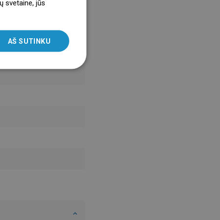
ų svetaine, jūs
ENGLISH
SLOVAK
AŠ SUTINKU
LITHUANIAN
ROMANIAN
HUNGARIAN
FRENCH
ITALIAN
SPANISH
UKRAINIAN
BULGARIAN
ESTONIAN
DUTCH
LATVIAN