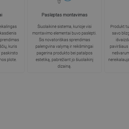
ai
Paslėptas montavimas
ikalingas
Šiuolaikinė sistema, kurioje visi
Produkt tur
 kasdienis
montavimo elementai buvo paslėpti.
savo bliz
sprendimas
Šis novatoriškas sprendimas
išvaizd
čių, kuris
palengvina valymą ir reikšmingai
paviršiaus
r paskirsto
pagerina produkto bei patalpos
nešvarumų
nos plote.
estetiką, pabrėžiant jo šiuolaikinį
nereikalauja
dizainą.