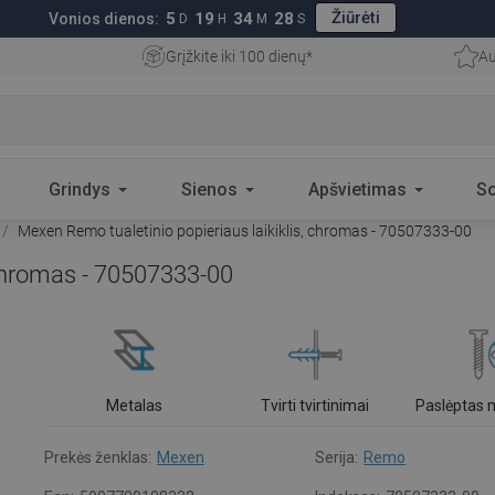
Žiūrėti
5
19
34
27
Vonios dienos:
D
H
M
S
Grįžkite iki 100 dienų*
Au
Grindys
Sienos
Apšvietimas
S
Mexen Remo tualetinio popieriaus laikiklis, chromas - 70507333-00
 chromas - 70507333-00
Metalas
Tvirti tvirtinimai
Paslėptas
Prekės ženklas:
Mexen
Serija:
Remo