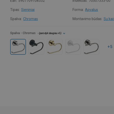
Ean:
5907709108332
Indeksas:
70507333-00
Tipas:
Sieniniai
Forma:
Apvalus
Spalva:
Chromas
Montavimo būdas:
Su kai
Spalva
- Chromas
- (
parodyk daugiau
+5
)
+5