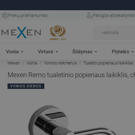
Prekių prieinamumas
Patogūs atsiskaitymai
Vonia
Virtuvė
Šildymas
Plytelės
Mexen
Vonia
Vonios reikmenys
Tualeto popieriaus laikikliai
Mexen Remo tualetinio popieriaus laikiklis,
VONIOS DIENOS