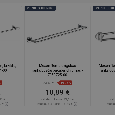
VONIOS DIENOS
VONIOS DI
laikiklis,
Mexen Remo dvigubas
Mexen Re
4-00
rankšluosčių pakaba, chromas -
rankšluos
7050725-00
%
23,60 €
−19,96%
1
€
18,89 €
80 €
Katalogo kaina:
23,60 €
Kat
9 €
Mažiausia kaina: 18,89 €
Mažia
ndėlyje
Prieinamumas:
Yra sandėlyje
Priein