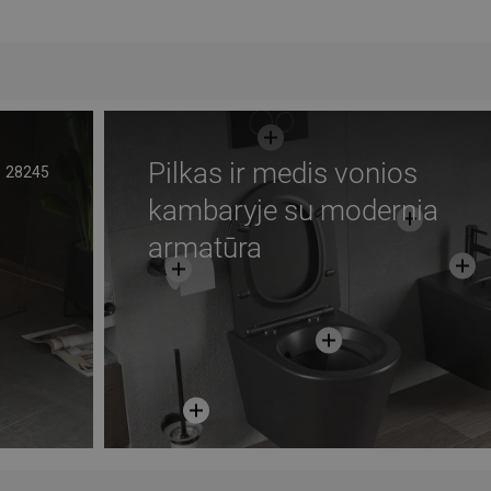
Į krepšelį
gstami
Palyginti
favorite_border
Mėgstami
Paly
Pilkas ir medis vonios
28245
kambaryje su modernia
armatūra