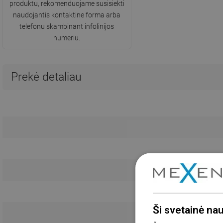
produktu, rekomenduojame susisiekti
naudojantis kontaktine forma arba
telefonu skambinant infolinijos
numeriu.
Prekė detaliau
Ši svetainė na