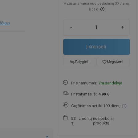
Mažiausia kaina nuo paskutinių 30 dienų:
8,09 €
ščiais
-
+
Į krepšelį
favorite_border
Mėgstami
Palyginti
Prieinamumas:
Yra sandėlyje
Pristatymas iš:
4.99 €
Grąžinimas net iki 100 dienų
žmonių
nusipirko šį
5
2
produktą.
7