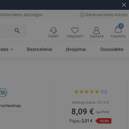
close
kštos klientų apžvalgos
Geriausia kaina/kokybė
0
search
Padėti
Mėgstami
Sąskaita
Krepšelis
odas
Bestseleriai
Įkvėpimai
Susisiekite
Mexen Remo tualetinio
(12)
popieriaus laikiklis, chromas
- 70507333-00
Katalogo kaina:
10,10 €
 montavimas
8,09 €
(su PVM)
Pigiau
2,01 €
19,9%