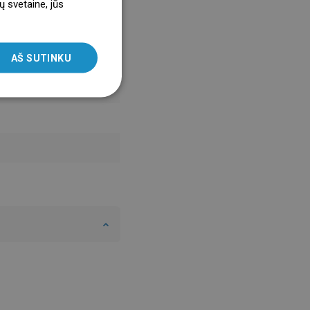
ų svetaine, jūs
ENGLISH
SLOVAK
AŠ SUTINKU
LITHUANIAN
ROMANIAN
HUNGARIAN
FRENCH
ITALIAN
SPANISH
UKRAINIAN
BULGARIAN
ESTONIAN
DUTCH
LATVIAN