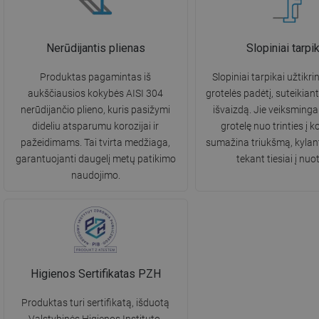
Nerūdijantis plienas
Slopiniai tarpik
Produktas pagamintas iš
Slopiniai tarpikai užtikr
aukščiausios kokybės AISI 304
grotelės padėtį, suteikiant
nerūdijančio plieno, kuris pasižymi
išvaizdą. Jie veiksming
dideliu atsparumu korozijai ir
grotelę nuo trinties į k
pažeidimams. Tai tvirta medžiaga,
sumažina triukšmą, kylant
garantuojanti daugelį metų patikimo
tekant tiesiai į nuo
naudojimo.
Higienos Sertifikatas PZH
Produktas turi sertifikatą, išduotą