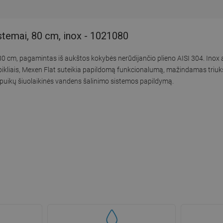
istemai, 80 cm, inox - 1021080
yra 80 cm, pagamintas iš aukštos kokybės nerūdijančio plieno AISI 304. Inox a
arpikliais, Mexen Flat suteikia papildomą funkcionalumą, mažindamas tri
 puikų šiuolaikinės vandens šalinimo sistemos papildymą.