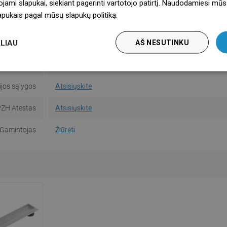
ojami slapukai, siekiant pagerinti vartotojo patirtį. Naudodamiesi mūs
lapukais pagal mūsų slapukų politiką.
Dowiedz się więcej
uoti plyteles
Ne
LIAU
AŠ NESUTINKU
instrukcija
Atsisiųskite
informacija
Atsisiųskite
jos sąlygos
Atsisiųskite
ZH Atestas
Atsisiųskite
Gamintojas
Žiūrėti