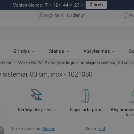
Žiūrėti
7
12
44
22
Vonios dienos:
D
H
M
S
Grįžkite iki 100 dienų*
Au
Grindys
Sienos
Apšvietimas
S
latakai
Mexen Flat M12 dangtelis linijinio nutekėjimo sistemai, 80 cm, 
o sistemai, 80 cm, inox - 1021080
Nerūdijantis plienas
Slopiniai tarpikai
Atsparumas 
koro
Prekės ženklas:
Mexen
Serija:
Flat