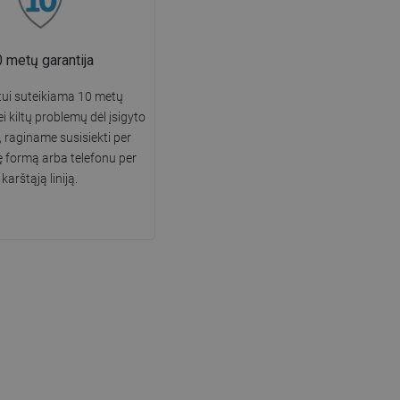
 metų garantija
ui suteikiama 10 metų
ei kiltų problemų dėl įsigyto
 raginame susisiekti per
ę formą arba telefonu per
karštąją liniją.