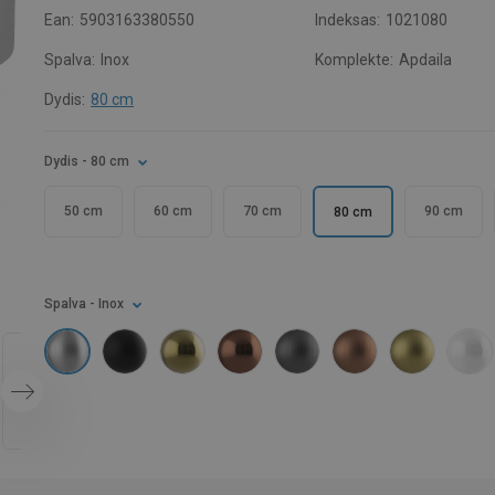
Ean:
5903163380550
Indeksas:
1021080
Spalva:
Inox
Komplekte:
Apdaila
Dydis:
80 cm
Dydis
- 80 cm
50 cm
60 cm
70 cm
90 cm
80 cm
Spalva
- Inox