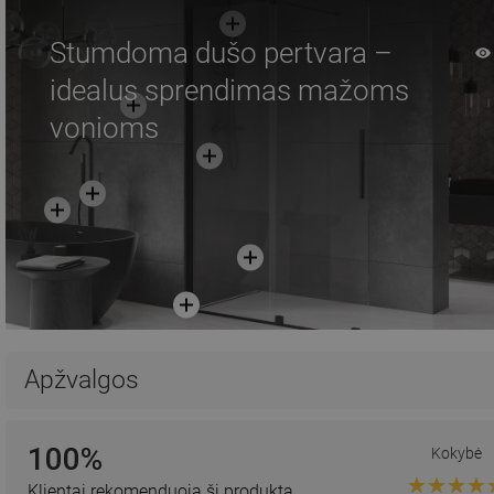
Stumdoma dušo pertvara –
idealus sprendimas mažoms
vonioms
Apžvalgos
100%
Kokybė
Klientai rekomenduoja šį produktą