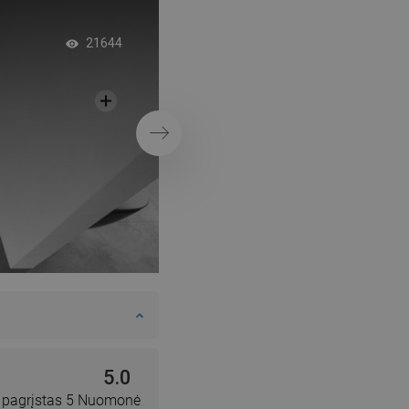
Pilka vidaus su juo
21644
kabina
Tęsti
5.0
, pagrįstas 5 Nuomonė