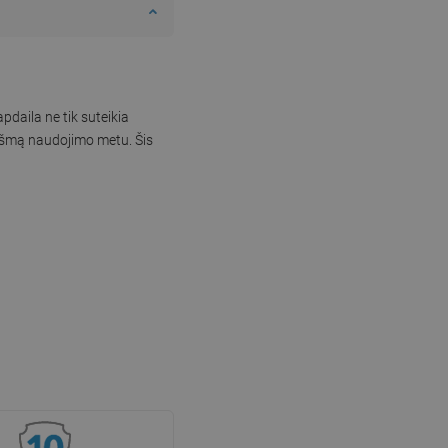
pdaila ne tik suteikia
ukšmą naudojimo metu. Šis