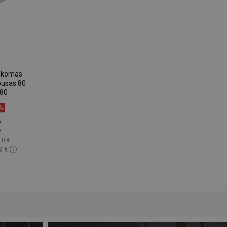
sukomas
pusas 80
080
8%
€
10 €
9 €
ndėlyje
gstami