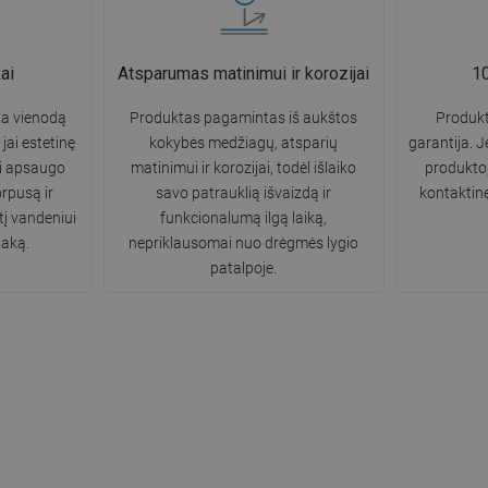
ai
Atsparumas matinimui ir korozijai
10
ina vienodą
Produktas pagamintas iš aukštos
Produkt
 jai estetinę
kokybės medžiagų, atsparių
garantija. J
ai apsaugo
matinimui ir korozijai, todėl išlaiko
produkto,
orpusą ir
savo patrauklią išvaizdą ir
kontaktin
į vandeniui
funkcionalumą ilgą laiką,
taką.
nepriklausomai nuo drėgmės lygio
patalpoje.