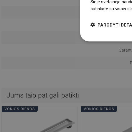
Šioje svetainėje naud
sutinkate su visais s
Galimybė įklij
PARODYTI DETA
Naudojimo 
Saugumo 
Garanti
P
Jums taip pat gali patikti
VONIOS DIENOS
VONIOS DIENOS