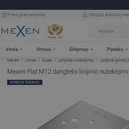
Prekių prieinamumas
Patogūs atsiskaitymai
Vonia
Virtuvė
Šildymas
Plytelės
Mexen
Vonia
Dušai
Linijiniai nutekėjimai
Linijiniai grindų 
Mexen Flat M12 dangtelis linijinio nutekėjim
VONIOS DIENOS