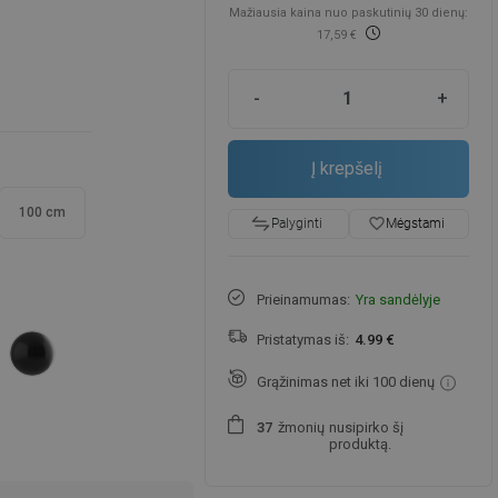
Mažiausia kaina nuo paskutinių 30 dienų:
17,59 €
-
+
Į krepšelį
100 cm
favorite_border
Mėgstami
Palyginti
Prieinamumas:
Yra sandėlyje
Pristatymas iš:
4.99 €
Grąžinimas net iki 100 dienų
žmonių
nusipirko šį
3
7
produktą.