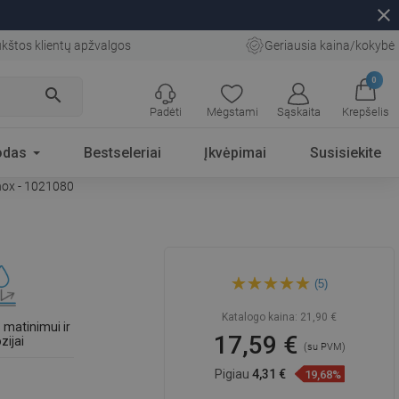
close
kštos klientų apžvalgos
Geriausia kaina/kokybė
0
search
Padėti
Mėgstami
Sąskaita
Krepšelis
odas
Bestseleriai
Įkvėpimai
Susisiekite
inox - 1021080
Mexen Flat M12 dangtelis
(5)
linijinio nutekėjimo sistemai,
80 cm, inox - 1021080
Katalogo kaina:
21,90 €
matinimui ir
17,59 €
zijai
(su PVM)
Pigiau
4,31 €
19,68%