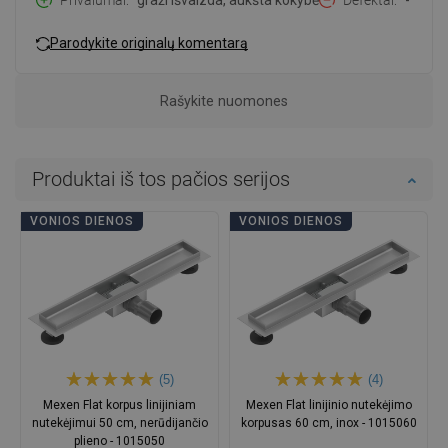
Privalumai
graži išvaizda, aukšta kokybė
Defektai
-
Parodykite originalų komentarą
Rašykite nuomones
Produktai iš tos pačios serijos
VONIOS DIENOS
VONIOS DIENOS
(5)
(4)
Mexen Flat korpus linijiniam
Mexen Flat linijinio nutekėjimo
nutekėjimui 50 cm, nerūdijančio
korpusas 60 cm, inox - 1015060
plieno - 1015050