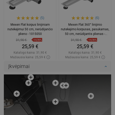
(5)
(6)
Mexen Flat korpus linijiniam
Mexen Flat 360° linijinio
nutekėjimui 50 cm, nerūdijančio
nutekėjimo korpusas, pasukamas,
plieno - 1015050
50 cm, nerūdijantis plienas -
1040050
31,90 €
31,90 €
−19,78%
−19,78%
25,59 €
25,59 €
Katalogo kaina:
31,90 €
Katalogo kaina:
31,90 €
Mažiausia kaina: 25,59 €
Mažiausia kaina: 25,59 €
Prieinamumas:
Yra sandėlyje
Prieinamumas:
Yra sandėlyje
Įkvėpimai
Į krepšelį
Į krepšelį
Palyginti
favorite_border
Mėgstami
Palyginti
favorite_border
Mėgstami