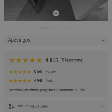
Apžvalgos
4.8
/5
(5 Nuomonė)
5.0
/5
Kokybė
4.9
/5
Išvaizda
Bendras vertinimas, pagrįstas 5 Nuomonė
(10 šalių)
Rūšiuoti:
Naujausias