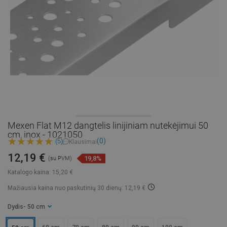
Mexen Flat M12 dangtelis linijiniam nutekėjimui 50
cm, inox - 1021050
(0)
(5)
Klausimai
12,19 €
19,8%
(su PVM)
Katalogo kaina:
15,20 €
Mažiausia kaina nuo paskutinių 30 dienų: 12,19 €
Dydis
- 50 cm