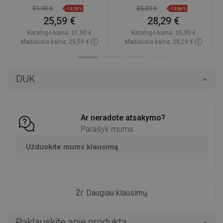
31,90 €
35,30 €
−19,78%
−19,86%
25,59 €
28,29 €
Katalogo kaina:
31,90 €
Katalogo kaina:
35,30 €
Mažiausia kaina: 25,59 €
Mažiausia kaina: 28,29 €
Prieinamumas:
Yra sandėlyje
Prieinamumas:
Yra sandėlyje
Į krepšelį
Į krepšelį
DUK
Palyginti
favorite_border
Mėgstami
Palyginti
favorite_border
Mėgstami
Ar neradote atsakymo?
Parašyk mums
Užduokite mums klausimą
Žr. Daugiau klausimų
Paklauskite apie produktą