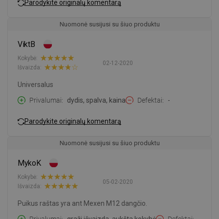
Parodykite originalų komentarą
Nuomonė susijusi su šiuo produktu
ViktB
Kokybė:
02-12-2020
Išvaizda:
Universalus
Privalumai
dydis, spalva, kaina
Defektai
-
Parodykite originalų komentarą
Nuomonė susijusi su šiuo produktu
MykoK
Kokybė:
05-02-2020
Išvaizda:
Puikus raštas yra ant Mexen M12 dangčio.