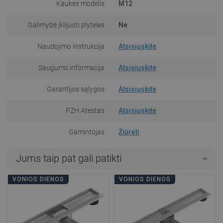
Kaukės modelis
M12
Galimybė įklijuoti plyteles
Ne
Naudojimo instrukcija
Atsisiųskite
Saugumo informacija
Atsisiųskite
Garantijos sąlygos
Atsisiųskite
PZH Atestas
Atsisiųskite
Gamintojas
Žiūrėti
Jums taip pat gali patikti
VONIOS DIENOS
VONIOS DIENOS