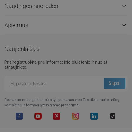
Naudingos nuorodos

Apie mus

Naujienlaiškis
Prisiregistruokite prie informacinio biuletenio ir nuolat
atnaujinkite.
Bet kuriuo metu galite atsisakyti prenumeratos.Tuo tikslu rasite mūsų
kontaktinę informaciją teisiniame pranešime.
Facebook
YouTube
Pinterest
Instagram
LinkedIn
TikTok