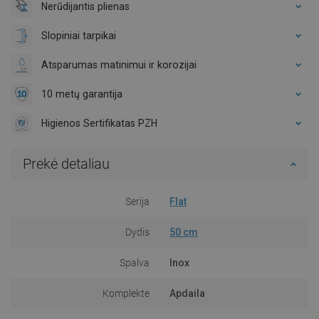
Nerūdijantis plienas
Slopiniai tarpikai
Atsparumas matinimui ir korozijai
10 metų garantija
Higienos Sertifikatas PZH
Prekė detaliau
Serija
Flat
Dydis
50 cm
Spalva
Inox
Komplekte
Apdaila