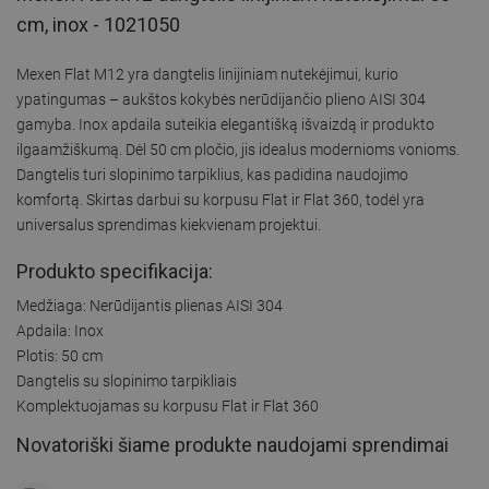
cm, inox - 1021050
Mexen Flat M12 yra dangtelis linijiniam nutekėjimui, kurio
ypatingumas – aukštos kokybės nerūdijančio plieno AISI 304
gamyba. Inox apdaila suteikia elegantišką išvaizdą ir produkto
ilgaamžiškumą. Dėl 50 cm pločio, jis idealus modernioms vonioms.
Dangtelis turi slopinimo tarpiklius, kas padidina naudojimo
komfortą. Skirtas darbui su korpusu Flat ir Flat 360, todėl yra
universalus sprendimas kiekvienam projektui.
Produkto specifikacija:
Medžiaga: Nerūdijantis plienas AISI 304
Apdaila: Inox
Plotis: 50 cm
Dangtelis su slopinimo tarpikliais
Komplektuojamas su korpusu Flat ir Flat 360
Novatoriški šiame produkte naudojami sprendimai