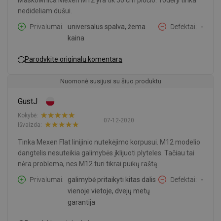
Maskownica Mexen M12 yra tik 50 cm pločio. Todėl ji tinka
nedideliam dušui.
Privalumai
universalus spalva, žema
Defektai
-
kaina
Parodykite originalų komentarą
Nuomonė susijusi su šiuo produktu
GustJ
Kokybė:
07-12-2020
Išvaizda:
Tinka Mexen Flat linijinio nutekėjimo korpusui. M12 modelio
dangtelis nesuteikia galimybės įklijuoti plyteles. Tačiau tai
nėra problema, nes M12 turi tikrai puikų raštą.
Privalumai
galimybė pritaikyti kitas dalis
Defektai
-
vienoje vietoje, dvejų metų
garantija