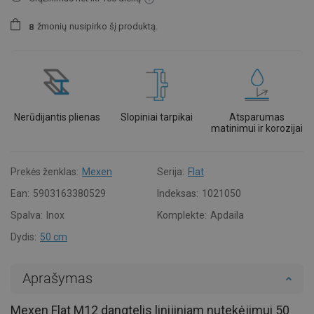
žmonių
nusipirko šį produktą.
8
Nerūdijantis plienas
Slopiniai tarpikai
Atsparumas
matinimui ir korozijai
Prekės ženklas:
Mexen
Serija:
Flat
Ean:
5903163380529
Indeksas:
1021050
Spalva:
Inox
Komplekte:
Apdaila
Dydis:
50 cm
Aprašymas
Mexen Flat M12 dangtelis linijiniam nutekėjimui 50