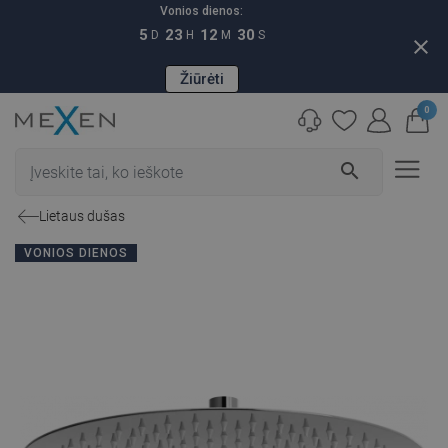
Vonios dienos:
5
23
12
29
D
H
M
S
close
Žiūrėti
0
search
Lietaus dušas
VONIOS DIENOS