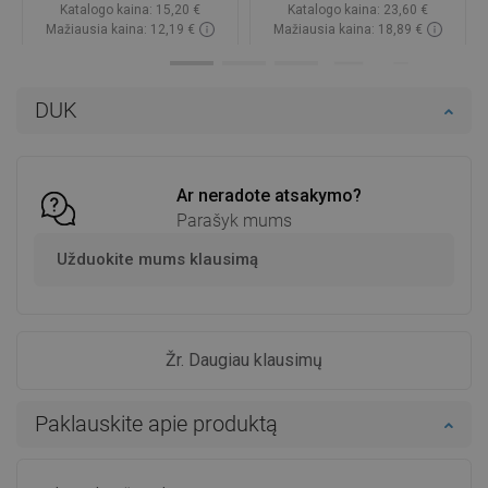
Katalogo kaina:
15,20 €
Katalogo kaina:
23,60 €
Mažiausia kaina: 12,19 €
Mažiausia kaina: 18,89 €
Prieinamumas:
Yra sandėlyje
Prieinamumas:
Yra sandėlyje
Į krepšelį
Į krepšelį
DUK
Palyginti
favorite_border
Mėgstami
Palyginti
favorite_border
Mėgstami
Ar neradote atsakymo?
Parašyk mums
Užduokite mums klausimą
Žr. Daugiau klausimų
Paklauskite apie produktą