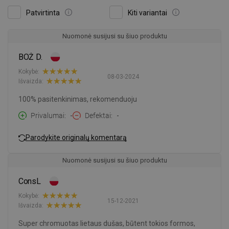
Patvirtinta
Kiti variantai
Nuomonė susijusi su šiuo produktu
BOŻ D.
Kokybė:
08-03-2024
Išvaizda:
100% pasitenkinimas, rekomenduoju
Privalumai
-
Defektai
-
Parodykite originalų komentarą
Nuomonė susijusi su šiuo produktu
ConsL
Kokybė:
15-12-2021
Išvaizda:
Super chromuotas lietaus dušas, būtent tokios formos,