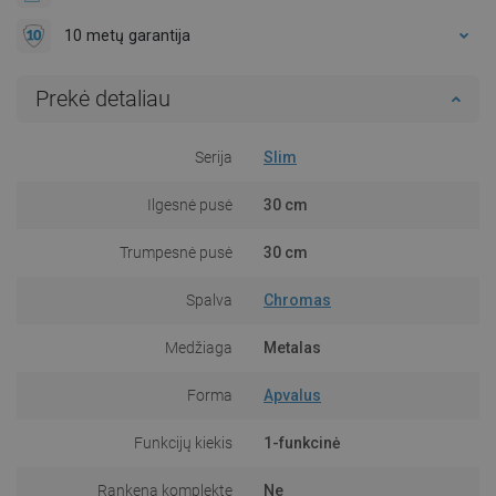
10 metų garantija
Prekė detaliau
Serija
Slim
Ilgesnė pusė
30 cm
Trumpesnė pusė
30 cm
Spalva
Chromas
Medžiaga
Metalas
Forma
Apvalus
Funkcijų kiekis
1-funkcinė
Rankena komplekte
Ne