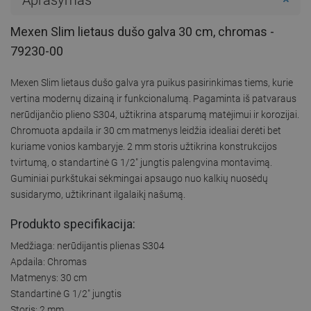
Mexen Slim lietaus dušo galva 30 cm, chromas -
79230-00
Mexen Slim lietaus dušo galva yra puikus pasirinkimas tiems, kurie
vertina modernų dizainą ir funkcionalumą. Pagaminta iš patvaraus
nerūdijančio plieno S304, užtikrina atsparumą matėjimui ir korozijai.
Chromuota apdaila ir 30 cm matmenys leidžia idealiai derėti bet
kuriame vonios kambaryje. 2 mm storis užtikrina konstrukcijos
tvirtumą, o standartinė G 1/2" jungtis palengvina montavimą.
Guminiai purkštukai sėkmingai apsaugo nuo kalkių nuosėdų
susidarymo, užtikrinant ilgalaikį našumą.
Produkto specifikacija:
Medžiaga: nerūdijantis plienas S304
Apdaila: Chromas
Matmenys: 30 cm
Standartinė G 1/2" jungtis
Storis: 2 mm