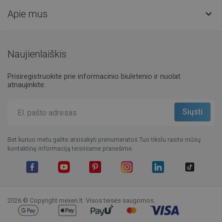
Apie mus

Naujienlaiškis
Prisiregistruokite prie informacinio biuletenio ir nuolat
atnaujinkite.
Bet kuriuo metu galite atsisakyti prenumeratos.Tuo tikslu rasite mūsų
kontaktinę informaciją teisiniame pranešime.
Facebook
YouTube
Pinterest
Instagram
LinkedIn
TikTok
2026 © Copyright mexen.lt. Visos teisės saugomos.