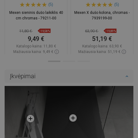
(5)
(5)
Mexen sieninis dušo laikiklis 40
Mexen X dušo kolona, chromas -
cm chromas - 79211-00
7939199-00
11,80 €
63,90 €
−19,58%
−19,89%
9,49 €
51,19 €
Katalogo kaina:
11,80 €
Katalogo kaina:
63,90 €
Mažiausia kaina: 9,49 €
Mažiausia kaina: 51,19 €
Prieinamumas:
Yra sandėlyje
Prieinamumas:
Yra sandėlyje
Į krepšelį
Į krepšelį
Įkvėpimai
Palyginti
favorite_border
Mėgstami
Palyginti
favorite_border
Mėgstami