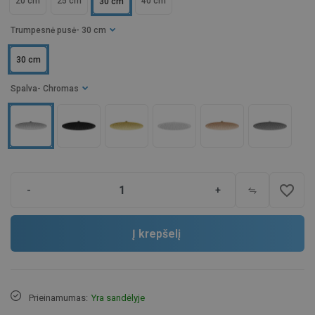
20 cm
25 cm
40 cm
30 cm
Trumpesnė pusė
- 30 cm
30 cm
Spalva
- Chromas
favorite_border
-
+
Į krepšelį
Prieinamumas:
Yra sandėlyje