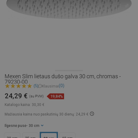
Mexen Slim lietaus dušo galva 30 cm, chromas -
79230-00
(0)
(5)
Klausimai
24,29 €
19,84%
(su PVM)
Katalogo kaina:
30,30 €
Mažiausia kaina nuo paskutinių 30 dienų: 24,29 €
Ilgesnė pusė
- 30 cm