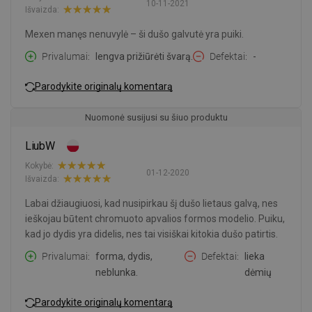
10-11-2021
Išvaizda:
Mexen manęs nenuvylė – ši dušo galvutė yra puiki.
Privalumai
lengva prižiūrėti švarą.
Defektai
-
Parodykite originalų komentarą
Nuomonė susijusi su šiuo produktu
LiubW
Kokybė:
01-12-2020
Išvaizda:
Labai džiaugiuosi, kad nusipirkau šį dušo lietaus galvą, nes
ieškojau būtent chromuoto apvalios formos modelio. Puiku,
kad jo dydis yra didelis, nes tai visiškai kitokia dušo patirtis.
Privalumai
forma, dydis,
Defektai
lieka
neblunka.
dėmių
Parodykite originalų komentarą