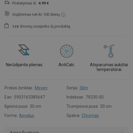
Pristatymas iš:
4.99 €
Grąžinimas net iki 100 dienų
žmonių
nusipirko šį produktą.
1
1
9
Nerūdijantis plienas
AntiCalc
Atsparumas aukštai
temperatūrai
Prekės ženklas:
Mexen
Serija:
Slim
Ean:
5903163385647
Indeksas:
79230-00
Ilgesnė pusė:
30 cm
Trumpesnė pusė:
30 cm
Forma:
Apvalus
Spalva:
Chromas
Aprašymas