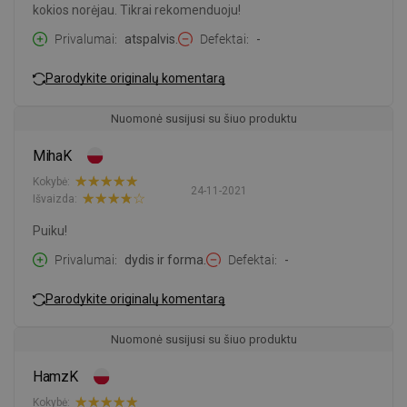
kokios norėjau. Tikrai rekomenduoju!
Privalumai
atspalvis.
Defektai
-
Parodykite originalų komentarą
Nuomonė susijusi su šiuo produktu
MihaK
Kokybė:
24-11-2021
Išvaizda:
Puiku!
Privalumai
dydis ir forma.
Defektai
-
Parodykite originalų komentarą
Nuomonė susijusi su šiuo produktu
HamzK
Kokybė: