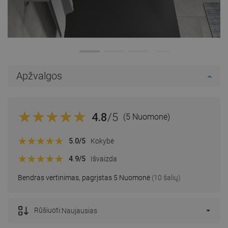
Apžvalgos
4.8
/5
(5 Nuomonė)
5.0
/5
Kokybė
4.9
/5
Išvaizda
Bendras vertinimas, pagrįstas 5 Nuomonė
(10 šalių)
Rūšiuoti:
Naujausias