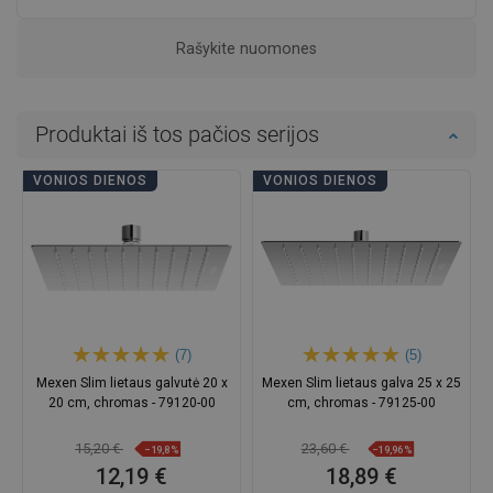
Rašykite nuomones
Produktai iš tos pačios serijos
VONIOS DIENOS
VONIOS DIENOS
(7)
(5)
Mexen Slim lietaus galvutė 20 x
Mexen Slim lietaus galva 25 x 25
20 cm, chromas - 79120-00
cm, chromas - 79125-00
15,20 €
23,60 €
−19,8%
−19,96%
12,19 €
18,89 €