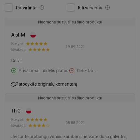
Patvirtinta
Kiti variantai
Nuomonė susijusi su šiuo produktu
AishM
Kokybė:
19-09-2021
Išvaizda:
Gerai.
Privalumai
didelis plotas.
Defektai
-
Parodykite originalų komentarą
Nuomonė susijusi su šiuo produktu
ThịG
Kokybė:
08-08-2021
Išvaizda:
Jei turite prabangų vonios kambarį ir ieškote dušo galvutės,