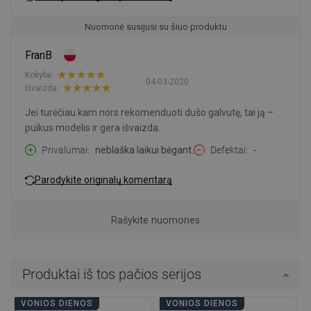
Nuomonė susijusi su šiuo produktu
FranB
Kokybė:
04-03-2020
Išvaizda:
Jei turėčiau kam nors rekomenduoti dušo galvutę, tai ją –
puikus modelis ir gera išvaizda.
Privalumai
neblaška laikui bėgant.
Defektai
-
Parodykite originalų komentarą
Rašykite nuomones
Produktai iš tos pačios serijos
VONIOS DIENOS
VONIOS DIENOS