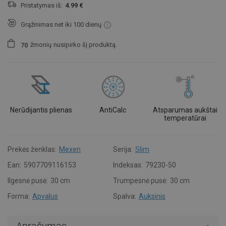
Pristatymas iš:
4.99 €
Grąžinimas net iki 100 dienų
žmonių
nusipirko šį produktą.
7
0
Nerūdijantis plienas
AntiCalc
Atsparumas aukštai
temperatūrai
Prekės ženklas:
Mexen
Serija:
Slim
Ean:
5907709116153
Indeksas:
79230-50
Ilgesnė pusė:
30 cm
Trumpesnė pusė:
30 cm
Forma:
Apvalus
Spalva:
Auksinis
Aprašymas