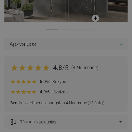
Apžvalgos
4.8
/5
(4 Nuomonė)
5.0
/5
Kokybė
4.9
/5
Išvaizda
Bendras vertinimas, pagrįstas 4 Nuomonė
(10 šalių)
Rūšiuoti:
Naujausias