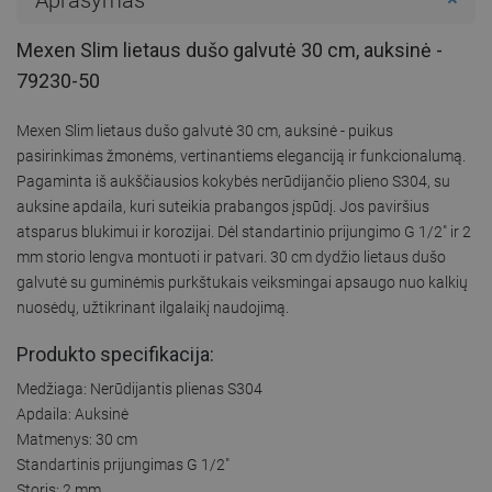
Mexen Slim lietaus dušo galvutė 30 cm, auksinė -
79230-50
Mexen Slim lietaus dušo galvutė 30 cm, auksinė - puikus
pasirinkimas žmonėms, vertinantiems eleganciją ir funkcionalumą.
Pagaminta iš aukščiausios kokybės nerūdijančio plieno S304, su
auksine apdaila, kuri suteikia prabangos įspūdį. Jos paviršius
atsparus blukimui ir korozijai. Dėl standartinio prijungimo G 1/2" ir 2
mm storio lengva montuoti ir patvari. 30 cm dydžio lietaus dušo
galvutė su guminėmis purkštukais veiksmingai apsaugo nuo kalkių
nuosėdų, užtikrinant ilgalaikį naudojimą.
Produkto specifikacija:
Medžiaga: Nerūdijantis plienas S304
Apdaila: Auksinė
Matmenys: 30 cm
Standartinis prijungimas G 1/2"
Storis: 2 mm