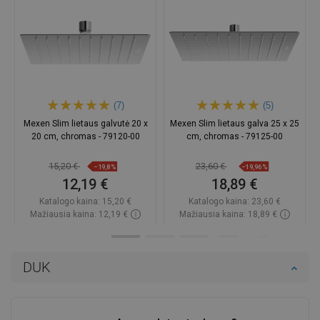
(7)
(5)
Mexen Slim lietaus galvutė 20 x
Mexen Slim lietaus galva 25 x 25
20 cm, chromas - 79120-00
cm, chromas - 79125-00
15,20 €
23,60 €
−19,8%
−19,96%
12,19 €
18,89 €
Katalogo kaina:
15,20 €
Katalogo kaina:
23,60 €
Mažiausia kaina: 12,19 €
Mažiausia kaina: 18,89 €
Prieinamumas:
Yra sandėlyje
Prieinamumas:
Yra sandėlyje
Į krepšelį
Į krepšelį
DUK
Palyginti
favorite_border
Mėgstami
Palyginti
favorite_border
Mėgstami