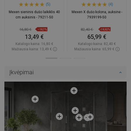
(5)
(4)
Mexen sieninis dušo laikiklis 40
Mexen X dušo kolona, auksinė -
cm auksinis - 79211-50
7939199-50
16,80 €
82,40 €
−19,7%
−19,92%
13,49 €
65,99 €
Katalogo kaina:
16,80 €
Katalogo kaina:
82,40 €
Mažiausia kaina: 13,49 €
Mažiausia kaina: 65,99 €
Prieinamumas:
Yra sandėlyje
Prieinamumas:
Yra sandėlyje
Į krepšelį
Į krepšelį
Įkvėpimai
Palyginti
favorite_border
Mėgstami
Palyginti
favorite_border
Mėgstami