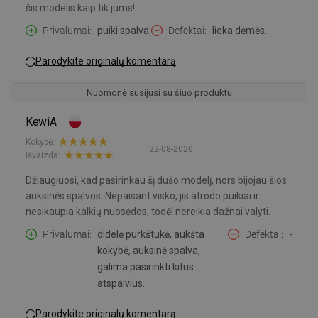
šis modelis kaip tik jums!
Privalumai
puiki spalva.
Defektai
lieka dėmės.
Parodykite originalų komentarą
Nuomonė susijusi su šiuo produktu
KewiA
Kokybė:
22-08-2020
Išvaizda:
Džiaugiuosi, kad pasirinkau šį dušo modelį, nors bijojau šios
auksinės spalvos. Nepaisant visko, jis atrodo puikiai ir
nesikaupia kalkių nuosėdos, todėl nereikia dažnai valyti.
Privalumai
didelė purkštukė, aukšta
Defektai
-
kokybė, auksinė spalva,
galima pasirinkti kitus
atspalvius.
Parodykite originalų komentarą