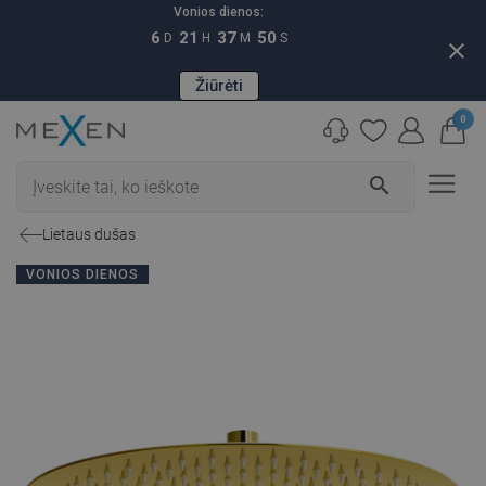
Vonios dienos:
6
21
37
49
D
H
M
S
close
Žiūrėti
0
search
Lietaus dušas
VONIOS DIENOS