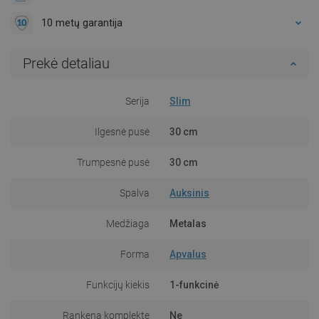
10 metų garantija
Prekė detaliau
Serija
Slim
Ilgesnė pusė
30 cm
Trumpesnė pusė
30 cm
Spalva
Auksinis
Medžiaga
Metalas
Forma
Apvalus
Funkcijų kiekis
1-funkcinė
Rankena komplekte
Ne