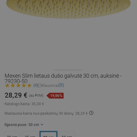
Mexen Slim lietaus dušo galvutė 30 cm, auksinė -
79230-50
(0)
(4)
Klausimai
28,29 €
19,86%
(su PVM)
Katalogo kaina:
35,30 €
Mažiausia kaina nuo paskutinių 30 dienų: 28,29 €
Ilgesnė pusė
- 30 cm