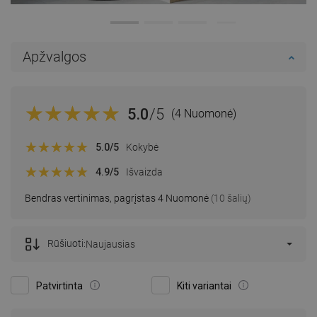
Apžvalgos
5.0
/5
(4 Nuomonė)
5.0
/5
Kokybė
4.9
/5
Išvaizda
Bendras vertinimas, pagrįstas 4 Nuomonė
(10 šalių)
Rūšiuoti:
Naujausias
Patvirtinta
Kiti variantai