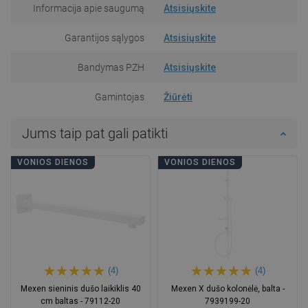
Informacija apie saugumą
Atsisiųskite
Garantijos sąlygos
Atsisiųskite
Bandymas PZH
Atsisiųskite
Gamintojas
Žiūrėti
Jums taip pat gali patikti
VONIOS DIENOS
VONIOS DIENOS
(4)
(4)
Mexen sieninis dušo laikiklis 40
Mexen X dušo kolonėlė, balta -
cm baltas - 79112-20
7939199-20