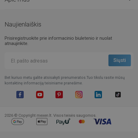
Naujienlaiškis
Prisiregistruokite prie informacinio biuletenio ir nuolat
atnaujinkite.
Bet kuriuo metu galite atsisakyti prenumeratos.Tuo tikslu rasite mūsų
kontaktinę informaciją teisiniame pranešime.
Facebook
YouTube
Pinterest
Instagram
LinkedIn
TikTok
2026 © Copyright mexen.lt. Visos teisės saugomos.