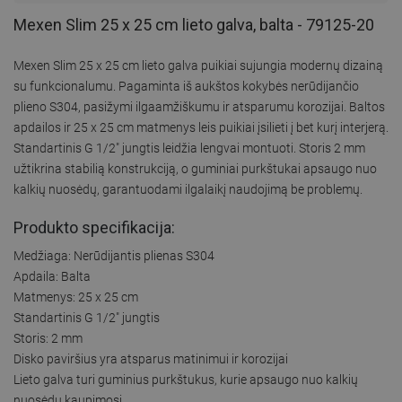
Mexen Slim 25 x 25 cm lieto galva, balta - 79125-20
Mexen Slim 25 x 25 cm lieto galva puikiai sujungia modernų dizainą
su funkcionalumu. Pagaminta iš aukštos kokybės nerūdijančio
plieno S304, pasižymi ilgaamžiškumu ir atsparumu korozijai. Baltos
apdailos ir 25 x 25 cm matmenys leis puikiai įsilieti į bet kurį interjerą.
Standartinis G 1/2" jungtis leidžia lengvai montuoti. Storis 2 mm
užtikrina stabilią konstrukciją, o guminiai purkštukai apsaugo nuo
kalkių nuosėdų, garantuodami ilgalaikį naudojimą be problemų.
Produkto specifikacija:
Medžiaga: Nerūdijantis plienas S304
Apdaila: Balta
Matmenys: 25 x 25 cm
Standartinis G 1/2" jungtis
Storis: 2 mm
Disko paviršius yra atsparus matinimui ir korozijai
Lieto galva turi guminius purkštukus, kurie apsaugo nuo kalkių
nuosėdų kaupimosi