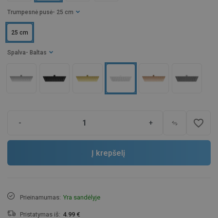
Trumpesnė pusė
- 25 cm
25 cm
Spalva
- Baltas
favorite_border
-
+
Į krepšelį
Prieinamumas:
Yra sandėlyje
Pristatymas iš:
4.99 €