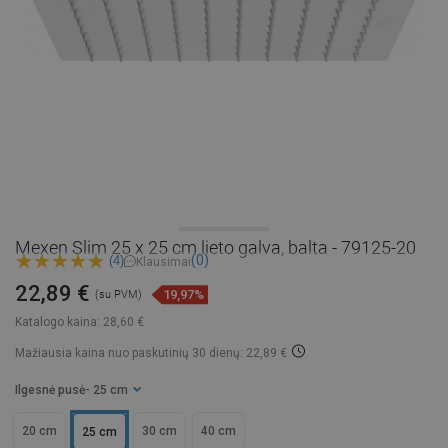
Mexen Slim 25 x 25 cm lieto galva, balta - 79125-20
(0)
(4)
Klausimai
22,89 €
19,97%
(su PVM)
Katalogo kaina:
28,60 €
Mažiausia kaina nuo paskutinių 30 dienų: 22,89 €
Ilgesnė pusė
- 25 cm
20 cm
30 cm
40 cm
25 cm