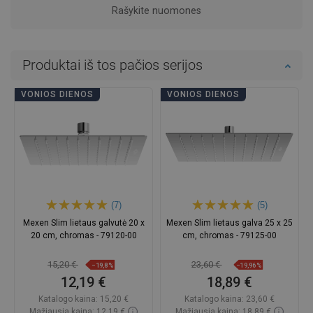
Rašykite nuomones
Produktai iš tos pačios serijos
VONIOS DIENOS
VONIOS DIENOS
(7)
(5)
Mexen Slim lietaus galvutė 20 x
Mexen Slim lietaus galva 25 x 25
20 cm, chromas - 79120-00
cm, chromas - 79125-00
15,20 €
23,60 €
−19,8%
−19,96%
12,19 €
18,89 €
Katalogo kaina:
15,20 €
Katalogo kaina:
23,60 €
Mažiausia kaina: 12,19 €
Mažiausia kaina: 18,89 €