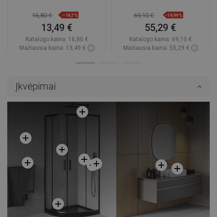
16,80 €
69,10 €
−19,7%
−19,99%
13,49 €
55,29 €
Katalogo kaina:
16,80 €
Katalogo kaina:
69,10 €
Mažiausia kaina: 13,49 €
Mažiausia kaina: 55,29 €
Prieinamumas:
Yra sandėlyje
Prieinamumas:
Yra sandėlyje
Į krepšelį
Į krepšelį
Įkvėpimai
Palyginti
favorite_border
Mėgstami
Palyginti
favorite_border
Mėgstami