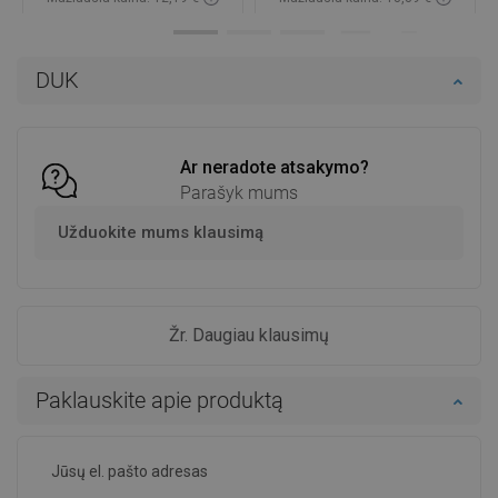
Prieinamumas:
Yra sandėlyje
Prieinamumas:
Yra sandėlyje
Į krepšelį
Į krepšelį
DUK
Palyginti
favorite_border
Mėgstami
Palyginti
favorite_border
Mėgstami
Ar neradote atsakymo?
Parašyk mums
Užduokite mums klausimą
Žr. Daugiau klausimų
Paklauskite apie produktą