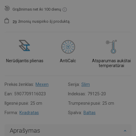
Grąžinimas net iki 100 dienų
žmonių
nusipirko šį produktą.
2
3
Nerūdijantis plienas
AntiCalc
Atsparumas aukštai
temperatūrai
Prekės ženklas:
Mexen
Serija:
Slim
Ean:
5907709116023
Indeksas:
79125-20
Ilgesnė pusė:
25 cm
Trumpesnė pusė:
25 cm
Forma:
Kvadratas
Spalva:
Baltas
Aprašymas