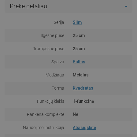
Prekė detaliau
Serija
Slim
Ilgesnė pusė
25 cm
Trumpesnė pusė
25 cm
Spalva
Baltas
Medžiaga
Metalas
Forma
Kvadratas
Funkcijų kiekis
1-funkcinė
Rankena komplekte
Ne
Naudojimo instrukcija
Atsisiųskite