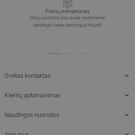
Prekių prieinamumas
Mūsų produktai jūsų laukia moderniame
sandėlyje.Visada pasirengusi išsiųsti!
Greitas kontaktas

Klientų aptarnavimas

Naudingos nuorodos

Apie mus
