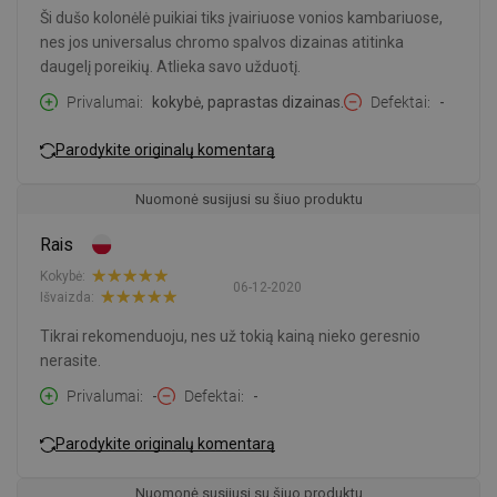
Ši dušo kolonėlė puikiai tiks įvairiuose vonios kambariuose,
nes jos universalus chromo spalvos dizainas atitinka
daugelį poreikių. Atlieka savo užduotį.
Privalumai
kokybė, paprastas dizainas.
Defektai
-
Parodykite originalų komentarą
Nuomonė susijusi su šiuo produktu
Rais
Kokybė:
06-12-2020
Išvaizda:
Tikrai rekomenduoju, nes už tokią kainą nieko geresnio
nerasite.
Privalumai
-
Defektai
-
Parodykite originalų komentarą
Nuomonė susijusi su šiuo produktu