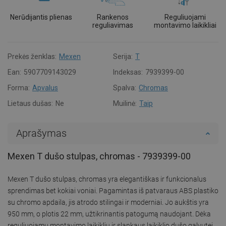
Nerūdijantis plienas
Rankenos
Reguliuojami
reguliavimas
montavimo laikikliai
Prekės ženklas:
Mexen
Serija:
T
Ean:
5907709143029
Indeksas:
7939399-00
Forma:
Apvalus
Spalva:
Chromas
Lietaus dušas:
Ne
Muilinė:
Taip
Aprašymas
Mexen T dušo stulpas, chromas - 7939399-00
Mexen T dušo stulpas, chromas yra elegantiškas ir funkcionalus
sprendimas bet kokiai voniai. Pagamintas iš patvaraus ABS plastiko
su chromo apdaila, jis atrodo stilingai ir moderniai. Jo aukštis yra
950 mm, o plotis 22 mm, užtikrinantis patogumą naudojant. Dėka
reguliuojamų montavimo laikiklių ir slankaus laikiklio dušo galvutei,