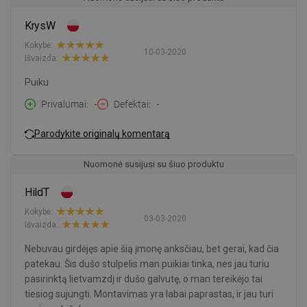
KrysW
Kokybė:
10-03-2020
Išvaizda:
Puiku
Privalumai
-
Defektai
-
Parodykite originalų komentarą
Nuomonė susijusi su šiuo produktu
HildT
Kokybė:
03-03-2020
Išvaizda:
Nebuvau girdėjęs apie šią įmonę anksčiau, bet gerai, kad čia
patekau. Šis dušo stulpelis man puikiai tinka, nes jau turiu
pasirinktą lietvamzdį ir dušo galvutę, o man tereikėjo tai
tiesiog sujungti. Montavimas yra labai paprastas, ir jau turi