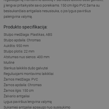
jį lengvai pritaikysite savo poreikiams. 150 cm ilgio PVC žarna su
besisukančiais antgaliais nesusisuka, o jos lygus paviršius
palengvina valymą.
Produkto specifikacija:
Stulpo medžiaga: Plastikas, ABS
Stulpo apdaila: Chromas
Aukštis: 950 mm
Stulpo plotis: 22 mm
Atstumas nuo sienos: 400 mm
Muilinė
Slankus laikiklis dušo galvutei
Reguliuojami montavimo laikikliai
Žarnos medžiaga: PVC
Žarnos apdaila: Chromas
Žarnos ilgis: 150 cm
Žalvario antgaliai
Lygus paviršius lengvina valymą
Sukamieji antgaliai apsaugo nuo susisukimo