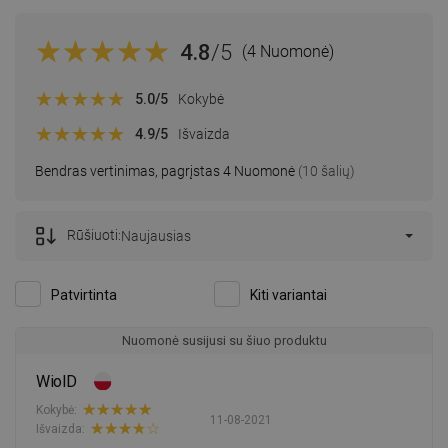
4.8
/5
(4 Nuomonė)
5.0
/5
Kokybė
4.9
/5
Išvaizda
Bendras vertinimas, pagrįstas 4 Nuomonė
(10 šalių)
Rūšiuoti:
Naujausias
Patvirtinta
Kiti variantai
Nuomonė susijusi su šiuo produktu
WiolD
Kokybė:
11-08-2021
Išvaizda: