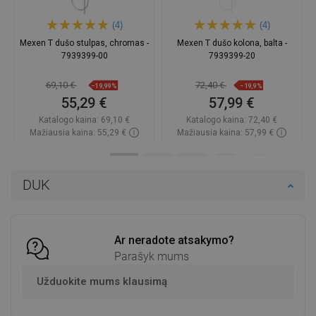
(4)
(4)
Mexen T dušo stulpas, chromas -
Mexen T dušo kolona, balta -
7939399-00
7939399-20
69,10 €
72,40 €
−19,99%
−19,9%
55,29 €
57,99 €
Katalogo kaina:
69,10 €
Katalogo kaina:
72,40 €
Mažiausia kaina: 55,29 €
Mažiausia kaina: 57,99 €
Prieinamumas:
Yra sandėlyje
Prieinamumas:
Yra sandėlyje
Į krepšelį
Į krepšelį
DUK
Palyginti
favorite_border
Mėgstami
Palyginti
favorite_border
Mėgstami
Ar neradote atsakymo?
Parašyk mums
Užduokite mums klausimą