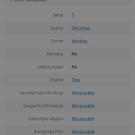
Serija
T
Spalva
Chromas
Forma
Apvalus
Rankena
Ne
Lietaus dušas
Ne
Muilinė
Taip
Naudojimosi instrukcija
Atsisiųskite
Saugumo informacija
Atsisiųskite
Garantijos sąlygos
Atsisiųskite
Bandymas PZH
Atsisiųskite