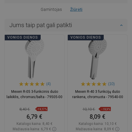
Gamintojas
Žiūrėti
Jums taip pat gali patikti
VONIOS DIENOS
VONIOS DIENOS
(4)
(10)
Mexen R-05 3-funkcinis dušo
Mexen R-40 3 funkcijų dušo
laikiklis, chromas/balta - 79505-00
rankena, chromuota - 79540-00
8,40 €
10,10 €
−19,17%
−19,9%
6,79 €
8,09 €
Katalogo kaina:
8,40 €
Katalogo kaina:
10,10 €
Mažiausia kaina: 6,79 €
Mažiausia kaina: 8,09 €