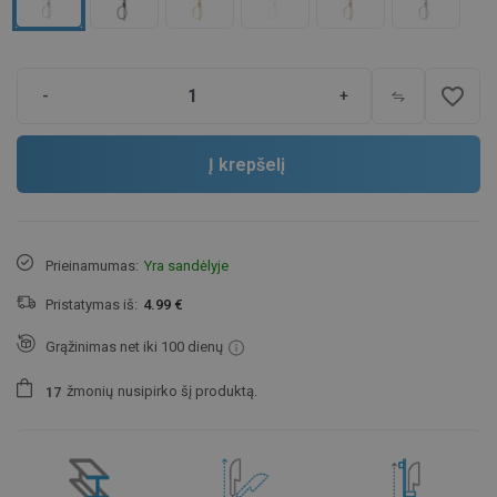
favorite_border
-
+
Į krepšelį
Prieinamumas:
Yra sandėlyje
Pristatymas iš:
4.99 €
Grąžinimas net iki 100 dienų
žmonių
nusipirko šį produktą.
1
7