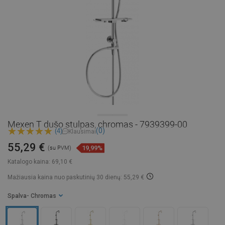
Mexen T dušo stulpas, chromas - 7939399-00
(0)
(4)
Klausimai
55,29 €
19,99%
(su PVM)
Katalogo kaina:
69,10 €
Mažiausia kaina nuo paskutinių 30 dienų: 55,29 €
Spalva
- Chromas