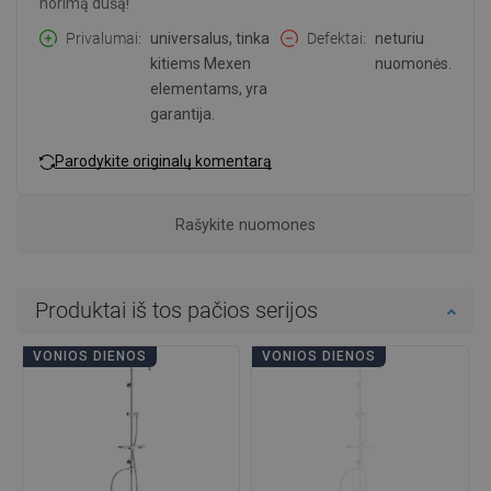
norimą dušą!
Privalumai
universalus, tinka
Defektai
neturiu
kitiems Mexen
nuomonės.
elementams, yra
garantija.
Parodykite originalų komentarą
Rašykite nuomones
Produktai iš tos pačios serijos
VONIOS DIENOS
VONIOS DIENOS