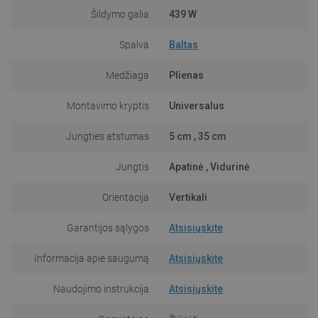
Šildymo galia
439 W
Spalva
Baltas
Medžiaga
Plienas
Montavimo kryptis
Universalus
Jungties atstumas
5 cm , 35 cm
Jungtis
Apatinė , Vidurinė
Orientacija
Vertikali
Garantijos sąlygos
Atsisiųskite
Informacija apie saugumą
Atsisiųskite
Naudojimo instrukcija
Atsisiųskite