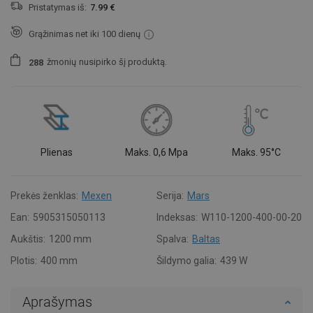
Pristatymas iš:
7.99 €
Grąžinimas net iki 100 dienų
žmonių
nusipirko šį produktą.
2
8
8
Plienas
Maks. 0,6 Mpa
Maks. 95°C
Prekės ženklas:
Mexen
Serija:
Mars
Ean:
5905315050113
Indeksas:
W110-1200-400-00-20
Aukštis:
1200 mm
Spalva:
Baltas
Plotis:
400 mm
Šildymo galia:
439 W
Aprašymas