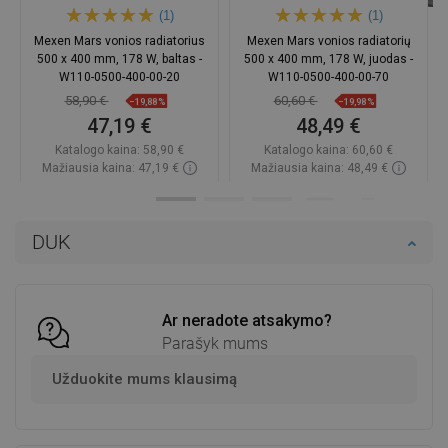
(1)
(1)
Mexen Mars vonios radiatorius
Mexen Mars vonios radiatorių
500 x 400 mm, 178 W, baltas -
500 x 400 mm, 178 W, juodas -
W110-0500-400-00-20
W110-0500-400-00-70
58,90 €
60,60 €
−19,88%
−19,98%
47,19 €
48,49 €
Katalogo kaina:
58,90 €
Katalogo kaina:
60,60 €
Mažiausia kaina: 47,19 €
Mažiausia kaina: 48,49 €
Prieinamumas:
Yra sandėlyje
Prieinamumas:
Yra sandėlyje
Į krepšelį
Į krepšelį
DUK
Palyginti
favorite_border
Mėgstami
Palyginti
favorite_border
Mėgstami
Ar neradote atsakymo?
Parašyk mums
Užduokite mums klausimą