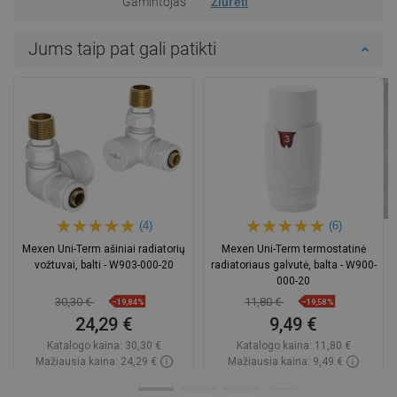
Gamintojas
Žiūrėti
Jums taip pat gali patikti
(4)
(6)
Mexen Uni-Term ašiniai radiatorių
Mexen Uni-Term termostatinė
vožtuvai, balti - W903-000-20
radiatoriaus galvutė, balta - W900-
000-20
30,30 €
11,80 €
−19,84%
−19,58%
24,29 €
9,49 €
Katalogo kaina:
30,30 €
Katalogo kaina:
11,80 €
Mažiausia kaina: 24,29 €
Mažiausia kaina: 9,49 €
Prieinamumas:
Yra sandėlyje
Prieinamumas:
Yra sandėlyje