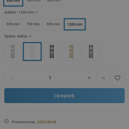
500 mm
600 mm
400 mm
Aukštis
- 1200 mm
500 mm
700 mm
900 mm
1200 mm
Spalva
- Baltas
favorite_border
-
+
Į krepšelį
Prieinamumas:
2026-08-28