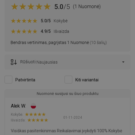
5.0
/5
(1 Nuomonė)
5.0
/5
Kokybė
4.9
/5
Išvaizda
Bendras vertinimas, pagrįstas 1 Nuomonė
(10 šalių)
Rūšiuoti:
Naujausias
Patvirtinta
Kiti variantai
Nuomonė susijusi su šiuo produktu
Alek W.
Kokybė:
01-11-2024
Išvaizda:
Visiškas pasitenkinimas Reikalavimai įvykdyti 100% Kokybė