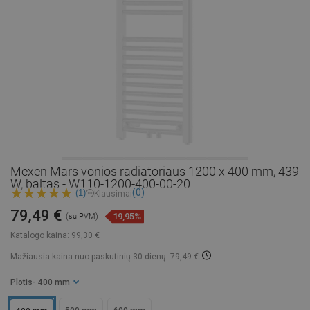
Mexen Mars vonios radiatoriaus 1200 x 400 mm, 439
W, baltas - W110-1200-400-00-20
(0)
(1)
Klausimai
79,49 €
19,95%
(su PVM)
Katalogo kaina:
99,30 €
Mažiausia kaina nuo paskutinių 30 dienų: 79,49 €
Plotis
- 400 mm