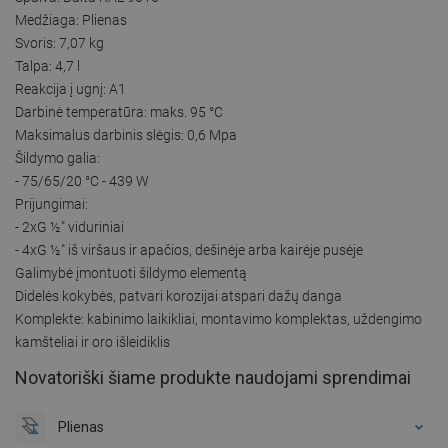
Medžiaga: Plienas
Svoris: 7,07 kg
Talpa: 4,7 l
Reakcija į ugnį: A1
Darbinė temperatūra: maks. 95 °C
Maksimalus darbinis slėgis: 0,6 Mpa
Šildymo galia:
- 75/65/20 °C - 439 W
Prijungimai:
- 2xG ½″ viduriniai
- 4xG ½″ iš viršaus ir apačios, dešinėje arba kairėje pusėje
Galimybė įmontuoti šildymo elementą
Didelės kokybės, patvari korozijai atspari dažų danga
Komplekte: kabinimo laikikliai, montavimo komplektas, uždengimo
kamšteliai ir oro išleidiklis
Novatoriški šiame produkte naudojami sprendimai
Plienas