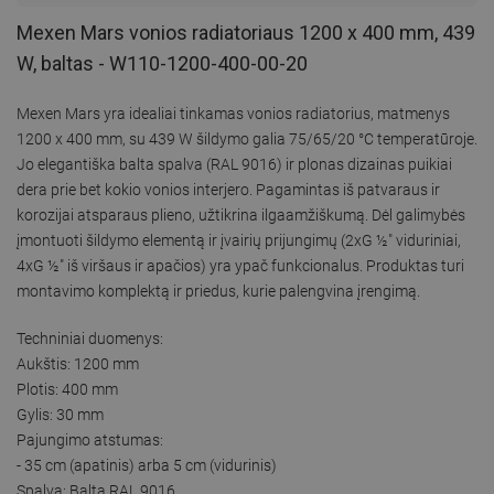
Mexen Mars vonios radiatoriaus 1200 x 400 mm, 439
W, baltas - W110-1200-400-00-20
Mexen Mars yra idealiai tinkamas vonios radiatorius, matmenys
1200 x 400 mm, su 439 W šildymo galia 75/65/20 °C temperatūroje.
Jo elegantiška balta spalva (RAL 9016) ir plonas dizainas puikiai
dera prie bet kokio vonios interjero. Pagamintas iš patvaraus ir
korozijai atsparaus plieno, užtikrina ilgaamžiškumą. Dėl galimybės
įmontuoti šildymo elementą ir įvairių prijungimų (2xG ½″ viduriniai,
4xG ½″ iš viršaus ir apačios) yra ypač funkcionalus. Produktas turi
montavimo komplektą ir priedus, kurie palengvina įrengimą.
Techniniai duomenys:
Aukštis: 1200 mm
Plotis: 400 mm
Gylis: 30 mm
Pajungimo atstumas:
- 35 cm (apatinis) arba 5 cm (vidurinis)
Spalva: Balta RAL 9016