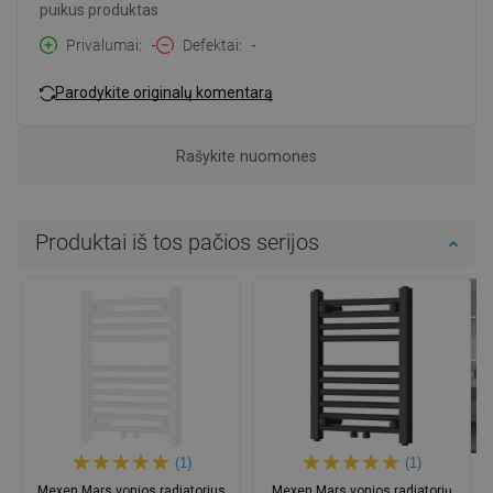
puikus produktas
Privalumai
-
Defektai
-
Parodykite originalų komentarą
Rašykite nuomones
Produktai iš tos pačios serijos
(1)
(1)
Mexen Mars vonios radiatorius
Mexen Mars vonios radiatorių