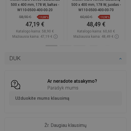
500 x 400 mm, 178 W, baltas -
500 x 400 mm, 178 W, juodas -
W110-0500-400-00-20
W110-0500-400-00-70
58,90 €
60,60 €
−19,88%
−19,98%
47,19 €
48,49 €
Katalogo kaina:
58,90 €
Katalogo kaina:
60,60 €
Mažiausia kaina: 47,19 €
Mažiausia kaina: 48,49 €
Prieinamumas:
Yra sandėlyje
Prieinamumas:
Yra sandėlyje
Į krepšelį
Į krepšelį
DUK
Palyginti
favorite_border
Mėgstami
Palyginti
favorite_border
Mėgstami
Ar neradote atsakymo?
Parašyk mums
Užduokite mums klausimą
Žr. Daugiau klausimų