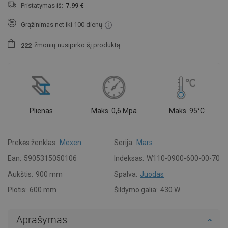
Pristatymas iš:
7.99 €
Grąžinimas net iki 100 dienų
žmonių
nusipirko šį produktą.
2
2
2
Plienas
Maks. 0,6 Mpa
Maks. 95°C
Prekės ženklas:
Mexen
Serija:
Mars
Ean:
5905315050106
Indeksas:
W110-0900-600-00-70
Aukštis:
900 mm
Spalva:
Juodas
Plotis:
600 mm
Šildymo galia:
430 W
Aprašymas