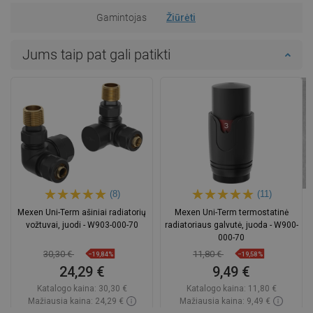
Gamintojas
Žiūrėti
Jums taip pat gali patikti
(8)
(11)
Mexen Uni-Term ašiniai radiatorių
Mexen Uni-Term termostatinė
vožtuvai, juodi - W903-000-70
radiatoriaus galvutė, juoda - W900-
000-70
30,30 €
11,80 €
−19,84%
−19,58%
24,29 €
9,49 €
Katalogo kaina:
30,30 €
Katalogo kaina:
11,80 €
Mažiausia kaina: 24,29 €
Mažiausia kaina: 9,49 €