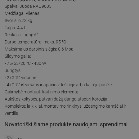
Spalva: Juoda RAL 9005
Medžiaga: Plienas
Svoris: 6,73 kg
Talpa: 4,4 l
Reakcija į ugnį: A1
Darbo temperatūra: maks. 95 °C
Maksimalus darbinis slėgis: 0,6 Mpa
Šildymo galia:
- 75/65/20 °C - 430 W
Jungtys:
- 2xG ½″ vidurinė
- 4xG ½″ iš viršaus ir apačios dešinėje arba kairėje pusėje
Galimybė montuoti kaitinimo elementą
Aukštos kokybės, patvari dažų danga atspari korozijai
Komplekte: laikikliai, montavimo rinkinys, uždengimo kamščiai ir
ventilis
Novatoriški šiame produkte naudojami sprendimai