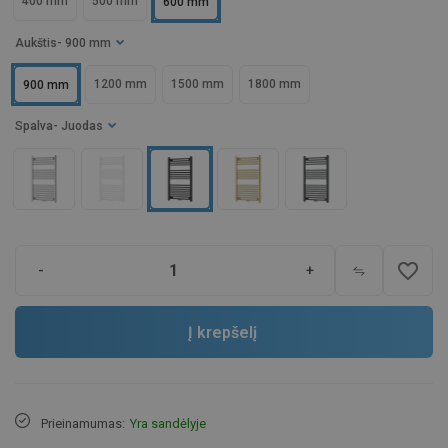
400 mm
500 mm
600 mm
Aukštis
- 900 mm
1200 mm
1500 mm
1800 mm
900 mm
Spalva
- Juodas
favorite_border
-
+
Į krepšelį
Prieinamumas:
Yra sandėlyje