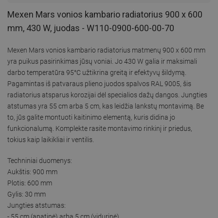
Mexen Mars vonios kambario radiatorius 900 x 600
mm, 430 W, juodas - W110-0900-600-00-70
Mexen Mars vonios kambario radiatorius matmenų 900 x 600 mm
yra puikus pasirinkimas jūsų voniai. Jo 430 W galia ir maksimali
darbo temperatūra 95°C užtikrina greitą ir efektyvų šildymą.
Pagamintas iš patvaraus plieno juodos spalvos RAL 9005, šis
radiatorius atsparus korozijai dėl specialios dažų dangos. Jungties
atstumas yra 55 cm arba 5 cm, kas leidžia lankstų montavimą. Be
to, jūs galite montuoti kaitinimo elementą, kuris didina jo
funkcionalumą. Komplekte rasite montavimo rinkinį ir priedus,
tokius kaip laikikliai ir ventilis.
Techniniai duomenys:
Aukštis: 900 mm
Plotis: 600 mm
Gylis: 30 mm
Jungties atstumas:
- 55 cm (apatinė) arba 5 cm (vidurinė)