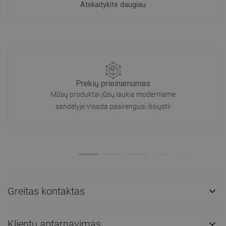
Atskaitykite daugiau
Prekių prieinamumas
Mūsų produktai jūsų laukia moderniame
sandėlyje.Visada pasirengusi išsiųsti!
Greitas kontaktas

Klientų aptarnavimas
