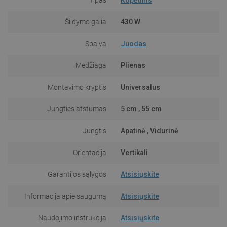
Šildymo galia
430 W
Spalva
Juodas
Medžiaga
Plienas
Montavimo kryptis
Universalus
Jungties atstumas
5 cm , 55 cm
Jungtis
Apatinė , Vidurinė
Orientacija
Vertikali
Garantijos sąlygos
Atsisiųskite
Informacija apie saugumą
Atsisiųskite
Naudojimo instrukcija
Atsisiųskite