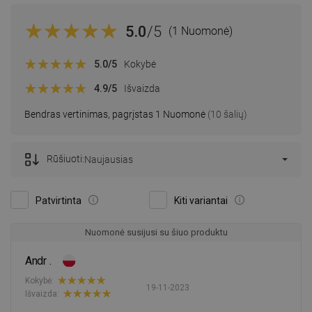
5.0
/5
(1 Nuomonė)
5.0
/5
Kokybė
4.9
/5
Išvaizda
Bendras vertinimas, pagrįstas 1 Nuomonė
(10 šalių)
Rūšiuoti:
Naujausias
Patvirtinta
Kiti variantai
Nuomonė susijusi su šiuo produktu
Andr .
Kokybė:
19-11-2023
Išvaizda: