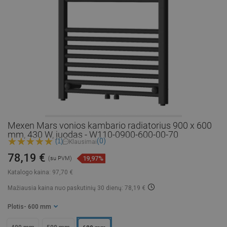
Mexen Mars vonios kambario radiatorius 900 x 600
mm, 430 W, juodas - W110-0900-600-00-70
(0)
(1)
Klausimai
78,19 €
19,97%
(su PVM)
Katalogo kaina:
97,70 €
Mažiausia kaina nuo paskutinių 30 dienų: 78,19 €
Plotis
- 600 mm