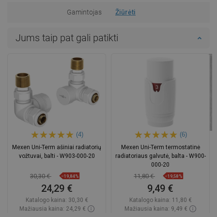
Gamintojas
Žiūrėti
Jums taip pat gali patikti
(4)
(6)
Mexen Uni-Term ašiniai radiatorių
Mexen Uni-Term termostatinė
vožtuvai, balti - W903-000-20
radiatoriaus galvutė, balta - W900-
000-20
30,30 €
11,80 €
−19,84%
−19,58%
24,29 €
9,49 €
Katalogo kaina:
30,30 €
Katalogo kaina:
11,80 €
Mažiausia kaina: 24,29 €
Mažiausia kaina: 9,49 €