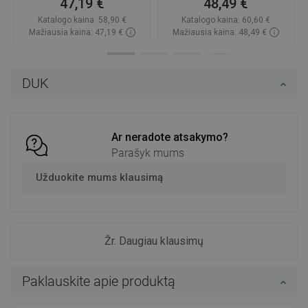
47,19 €
48,49 €
Katalogo kaina:
58,90 €
Katalogo kaina:
60,60 €
Mažiausia kaina: 47,19 €
Mažiausia kaina: 48,49 €
Prieinamumas:
Yra sandėlyje
Prieinamumas:
Yra sandėlyje
Į krepšelį
Į krepšelį
DUK
Palyginti
favorite_border
Mėgstami
Palyginti
favorite_border
Mėgstami
Ar neradote atsakymo?
Parašyk mums
Užduokite mums klausimą
Žr. Daugiau klausimų
Paklauskite apie produktą