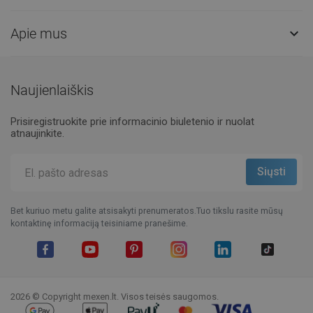
Apie mus

Naujienlaiškis
Prisiregistruokite prie informacinio biuletenio ir nuolat
atnaujinkite.
Bet kuriuo metu galite atsisakyti prenumeratos.Tuo tikslu rasite mūsų
kontaktinę informaciją teisiniame pranešime.
Facebook
YouTube
Pinterest
Instagram
LinkedIn
TikTok
2026 © Copyright mexen.lt. Visos teisės saugomos.