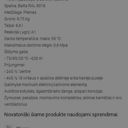
Spalva: Balta RAL 9016
Medžiaga: Plienas
Svoris: 9,75 kg
Talpa: 6,6 l
Reakcija į ugnį: A1
Darbo temperatūra: maks. 95 °C
Maksimalus darbinis slėgis: 0,6 Mpa
Šildymo galia:
- 75/65/20 °C - 626 W
Prijungimai:
- 2xG ½″ centre
- 4xG ½″ iš viršaus ir apačios dešinėje arba kairėje pusėje
Galimybė montuoti elektrinį kaitinimo elementą
Aukštos kokybės, ilgaamžė lako danga, atspari korozijai
Žymuose: pakabos, montavimo komplektas, akliniai kamščiai ir oro
ventiliatorius
Novatoriški šiame produkte naudojami sprendimai