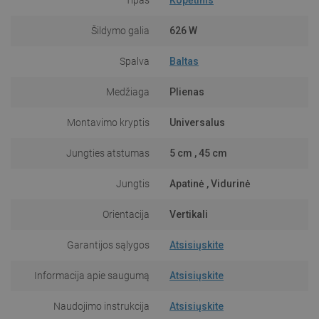
Šildymo galia
626 W
Spalva
Baltas
Medžiaga
Plienas
Montavimo kryptis
Universalus
Jungties atstumas
5 cm , 45 cm
Jungtis
Apatinė , Vidurinė
Orientacija
Vertikali
Garantijos sąlygos
Atsisiųskite
Informacija apie saugumą
Atsisiųskite
Naudojimo instrukcija
Atsisiųskite