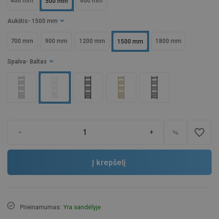
400 mm
600 mm
500 mm
Aukštis
- 1500 mm
700 mm
900 mm
1200 mm
1800 mm
1500 mm
Spalva
- Baltas
favorite_border
-
+
Į krepšelį
Prieinamumas:
Yra sandėlyje