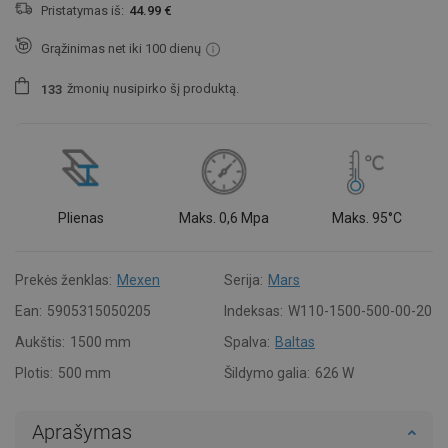
Pristatymas iš:
44.99 €
Grąžinimas net iki 100 dienų
žmonių
nusipirko šį produktą.
1
3
3
Plienas
Maks. 0,6 Mpa
Maks. 95°C
Prekės ženklas:
Mexen
Serija:
Mars
Ean:
5905315050205
Indeksas:
W110-1500-500-00-20
Aukštis:
1500 mm
Spalva:
Baltas
Plotis:
500 mm
Šildymo galia:
626 W
Aprašymas