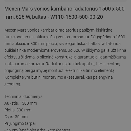
Mexen Mars vonios kambario radiatorius 1500 x 500
mm, 626 W, baltas - W110-1500-500-00-20
Mexen Mars vonios kambario radiatorius pasižymi išskirtine
funkcionalumu ir stiliumi jūsų vonios kambariui. Dėl įspūdingo 1500
mm aukščio ir 500 mm pločio, šis elegantiškas baltas radiatorius
puikiai tinka modernioms erdvėms. Jo 626 W šildymo galia užtikrina
efektyvų šildymą, o plieninė konstrukcija garantuoja ilgaamžiškumą
ir atsparumą korozijai. Radiatorius turi tiek apatinį, tiek ir centrinį
prijungimą bei galimybę montuoti elektrinį kaitinimo elementą.
Komplekte yra būtini montavimo aksesuarai, kas palengvina
įrengimą.
Techniniai duomenys:
Aukštis: 1500 mm
Plotis: 500 mm
Gylis: 30 mm
Prijungimo tarpai:
- 45 cm (apačioje) arba 5 cm (centre)