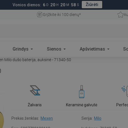
Žiūrėti
6
20
20
57
Vonios dienos:
D
H
M
S
Grįžkite iki 100 dienų*
Au
Grindys
Sienos
Apšvietimas
S
 Milo dušo baterija, auksinė - 71340-50
0
Žalvaris
Keraminė galvutė
Perfe
Prekės ženklas:
Mexen
Serija:
Milo