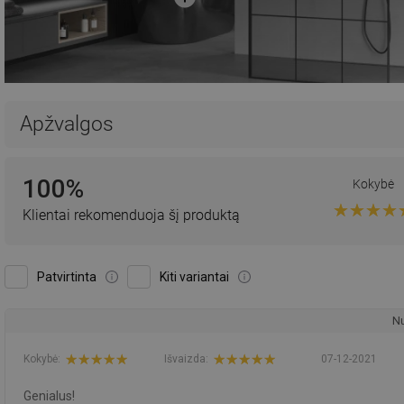
Apžvalgos
100%
Kokybė
Klientai rekomenduoja šį produktą
Patvirtinta
Kiti variantai
Nu
Kokybė:
Išvaizda:
07-12-2021
Genialus!