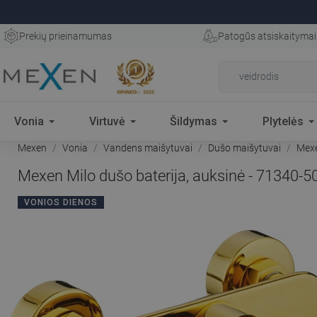
Prekių prieinamumas
Patogūs atsiskaitymai
Vonia
Virtuvė
Šildymas
Plytelės
Mexen
Vonia
Vandens maišytuvai
Dušo maišytuvai
Mexen
Mexen Milo dušo baterija, auksinė - 71340-5
VONIOS DIENOS