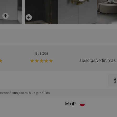
Išvaizda
Bendras vertinimas
omonė susijusi su šiuo produktu
MariP