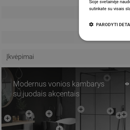
Šioje svetainėje naud
sutinkate su visais s
Garanti
PARODYTI DETA
Ban
Įkvėpimai
Modernus vonios kambarys
su juodais akcentais