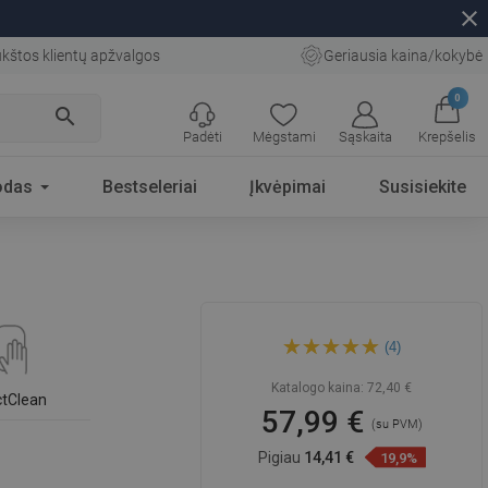
close
kštos klientų apžvalgos
Geriausia kaina/kokybė
0
search
Padėti
Mėgstami
Sąskaita
Krepšelis
odas
Bestseleriai
Įkvėpimai
Susisiekite
Mexen Milo dušo baterija,
(4)
auksinė - 71340-50
Katalogo kaina:
72,40 €
ctClean
57,99 €
(su PVM)
Pigiau
14,41 €
19,9%