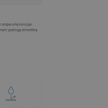
ir atsparumą korozijai.
kuriant ypatingą atmosferą