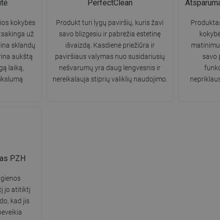
tė
PerfectClean
Atsparumas
sios kokybės
Produkt turi lygų paviršių, kuris žavi
Produkta
atsakinga už
savo blizgesiu ir pabrėžia estetinę
kokybė
rina sklandų
išvaizdą. Kasdienė priežiūra ir
matinimui 
rina aukštą
paviršiaus valymas nuo susidariusių
savo 
ą laiką,
nešvarumų yra daug lengvesnis ir
funkc
tikslumą
nereikalauja stiprių valiklių naudojimo.
nepriklau
mas PZH
igienos
 jo atitiktį
o, kad jis
neveikia