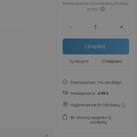
Mažiausia kaina nuo paskutinių 30 dienų:
57,99 €
-
+
Į krepšelį
favorite_border
Mėgstami
Palyginti
Prieinamumas:
Yra sandėlyje
Pristatymas iš:
4.99 €
Grąžinimas net iki 100 dienų
žmonių
nusipirko šį
8
1
produktą.