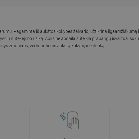
atvarumu. Pagaminta iš aukštos kokybės žalvario, užtikrina ilgaamžiškumą 
kysčių nutekėjimo riziką. Auksinė apdaila suteikia prabangų išvaizdą, su
erinys žmonėms, vertinantiems aukštą kokybę ir estetiką.