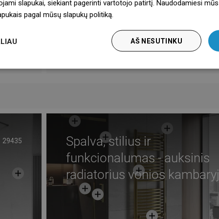
ojami slapukai, siekiant pagerinti vartotojo patirtį. Naudodamiesi mūs
lapukais pagal mūsų slapukų politiką.
Dowiedz się więcej
jos sąlygos
Atsisiųskite
LIAU
AŠ NESUTINKU
dymas PZH
Atsisiųskite
Gamintojas
Žiūrėti
Spalva, stilius ir
29435
funkcionalumas - auksinis
radiatorius vonios kambary