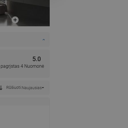
DANISH
SWEDISH
FINNISH
PORTUGUESE
CROATIAN
GREEK
5.0
SLOVENIAN
, pagrįstas 4 Nuomonė
Rūšiuoti:
Naujausias