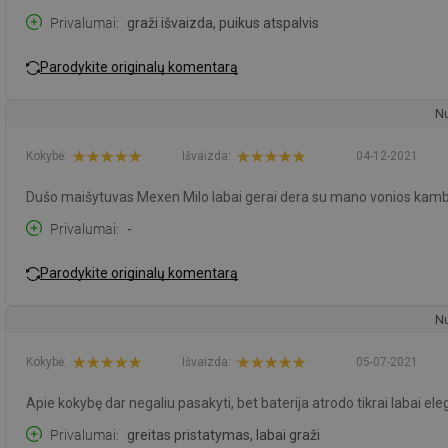
Privalumai
graži išvaizda, puikus atspalvis
Parodykite originalų komentarą
Nu
Kokybė:
Išvaizda:
04-12-2021
Dušo maišytuvas Mexen Milo labai gerai dera su mano vonios kambari
Privalumai
-
Parodykite originalų komentarą
Nu
Kokybė:
Išvaizda:
05-07-2021
Apie kokybę dar negaliu pasakyti, bet baterija atrodo tikrai labai ele
Privalumai
greitas pristatymas, labai graži