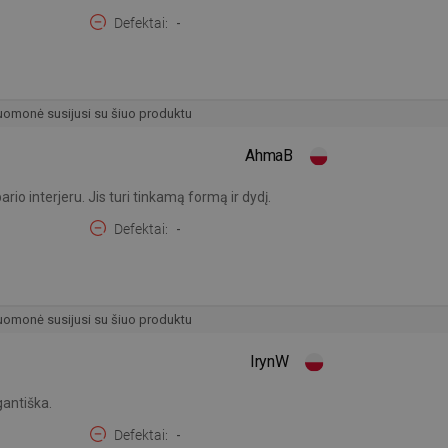
Defektai
-
omonė susijusi su šiuo produktu
AhmaB
o interjeru. Jis turi tinkamą formą ir dydį.
Defektai
-
omonė susijusi su šiuo produktu
IrynW
gantiška.
Defektai
-