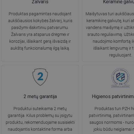
Žalvaris
Keraminė galvu
Produktas pagamintas naudojant
Maišytuvas turi aukščiau
aukščiausios kokybės žalvarį, kuris
keramikinę galvutę, kuri 
pasižymi išskirtiniu patvarumu.
vandens maišymą ir užtik
Žalvaris yra atsparus drėgmei ir
srauto reguliavimą. Užtik
korozijai, išlaikant gerą išvaizdą ir
naudojimo komfortą ilg
aukštą funkcionalumą ilgą laiką.
išlaikant lengvumą ir 
reguliuojant.
2 metų garantija
Higienos patvirtini
Produktui suteikiama 2 metų
Produktas turi PZH h
garantija. Kilus problemų su įsigytu
patvirtinimą, patvirtinantį
produktu, rekomenduojame susisiekti
saugos normoms - nurod
naudojantis kontaktine forma arba
jokiu būdu neigiamai 