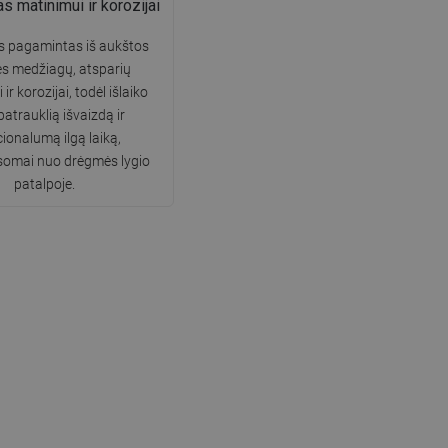
 matinimui ir korozijai
s pagamintas iš aukštos
s medžiagų, atsparių
ir korozijai, todėl išlaiko
patrauklią išvaizdą ir
ionalumą ilgą laiką,
somai nuo drėgmės lygio
patalpoje.