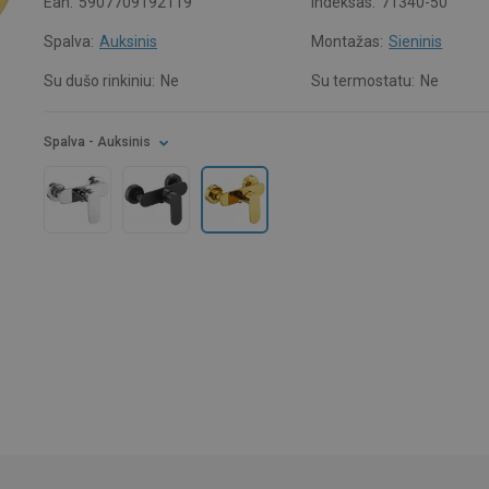
Ean:
5907709192119
Indeksas:
71340-50
Spalva:
Auksinis
Montažas:
Sieninis
Su dušo rinkiniu:
Ne
Su termostatu:
Ne
Spalva
- Auksinis