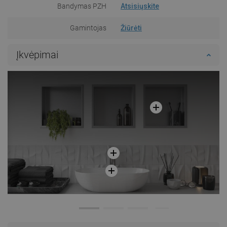
Bandymas PZH
Atsisiųskite
Gamintojas
Žiūrėti
Įkvėpimai