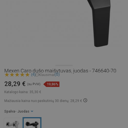
Mexen Caro dušo maišytuvas, juodas - 746640-70
(0)
(4)
Klausimai
28,29 €
19,86%
(su PVM)
Katalogo kaina:
35,30 €
Mažiausia kaina nuo paskutinių 30 dienų: 28,29 €
Spalva
- Juodas