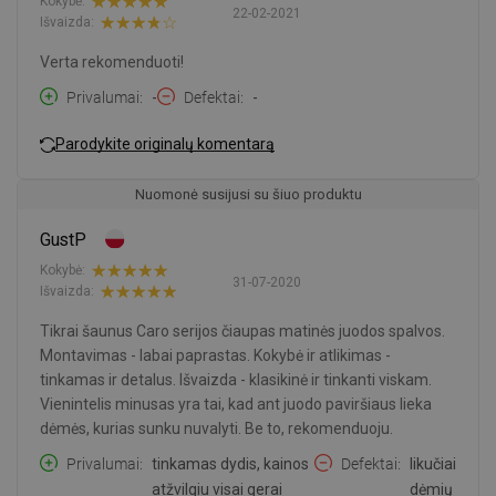
Kokybė:
22-02-2021
Išvaizda:
Verta rekomenduoti!
Privalumai
-
Defektai
-
Parodykite originalų komentarą
Nuomonė susijusi su šiuo produktu
GustP
Kokybė:
31-07-2020
Išvaizda:
Tikrai šaunus Caro serijos čiaupas matinės juodos spalvos.
Montavimas - labai paprastas. Kokybė ir atlikimas -
tinkamas ir detalus. Išvaizda - klasikinė ir tinkanti viskam.
Vienintelis minusas yra tai, kad ant juodo paviršiaus lieka
dėmės, kurias sunku nuvalyti. Be to, rekomenduoju.
Privalumai
tinkamas dydis, kainos
Defektai
likučiai
atžvilgiu visai gerai
dėmių