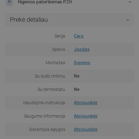
Higienos patvirtinimas PZH
Prekė detaliau
Serija
Caro
Spalva
Juodas
Montažas
Sieninis
Su dušo rinkiniu
Ne
Su termostatu
Ne
Naudojimo instrukcija
Atsisiųskite
Saugumo informacija
Atsisiųskite
Garantijos sąlygos
Atsisiųskite