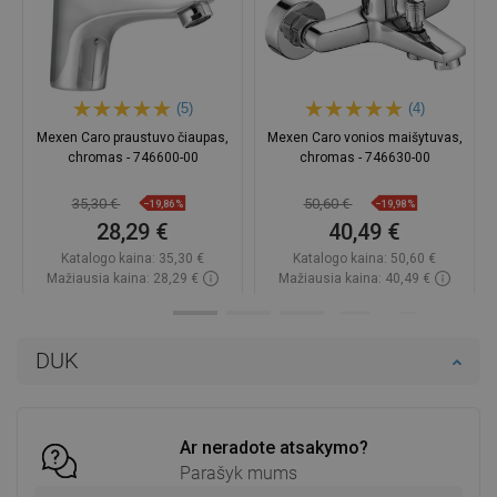
(5)
(4)
Mexen Caro praustuvo čiaupas,
Mexen Caro vonios maišytuvas,
chromas - 746600-00
chromas - 746630-00
35,30 €
50,60 €
−19,86%
−19,98%
28,29 €
40,49 €
Katalogo kaina:
35,30 €
Katalogo kaina:
50,60 €
Mažiausia kaina: 28,29 €
Mažiausia kaina: 40,49 €
Prieinamumas:
Yra sandėlyje
Prieinamumas:
Yra sandėlyje
Į krepšelį
Į krepšelį
DUK
Palyginti
favorite_border
Mėgstami
Palyginti
favorite_border
Mėgstami
Ar neradote atsakymo?
Parašyk mums