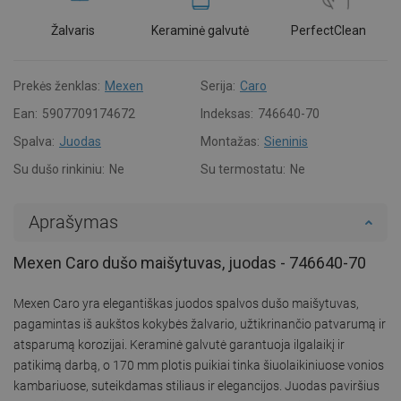
Žalvaris
Keraminė galvutė
PerfectClean
Prekės ženklas:
Mexen
Serija:
Caro
Ean:
5907709174672
Indeksas:
746640-70
Spalva:
Juodas
Montažas:
Sieninis
Su dušo rinkiniu:
Ne
Su termostatu:
Ne
Aprašymas
Mexen Caro dušo maišytuvas, juodas - 746640-70
Mexen Caro yra elegantiškas juodos spalvos dušo maišytuvas,
pagamintas iš aukštos kokybės žalvario, užtikrinančio patvarumą ir
atsparumą korozijai. Keraminė galvutė garantuoja ilgalaikį ir
patikimą darbą, o 170 mm plotis puikiai tinka šiuolaikiniuose vonios
kambariuose, suteikdamas stiliaus ir elegancijos. Juodas paviršius