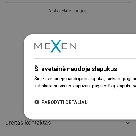
Atskaitykite daugiau
Prekių prieinamumas
Mūsų produktai jūsų laukia moderniame
Ši svetainė naudoja slapukus
sandėlyje.Visada pasirengusi išsiųsti!
Šioje svetainėje naudojami slapukai, siekiant pageri
sutinkate su visais slapukais pagal mūsų slapukų pol
PARODYTI DETALIAU
Greitas kontaktas
