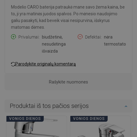
Modelio CARO baterija patraukė mane savo žema kaina, be
to, ji yra matinės juodos spalvos. Po mėnesio naudojimo
galiu pasakyti, kad beveik visai nesipurvina, išskyrus
matomas dėmes.
Privalumai
biudžetinė,
Defektai
nėra
nesudėtinga
termostato
išvaizda
Parodykite originalų komentarą
Rašykite nuomones
Produktai iš tos pačios serijos
VONIOS DIENOS
VONIOS DIENOS