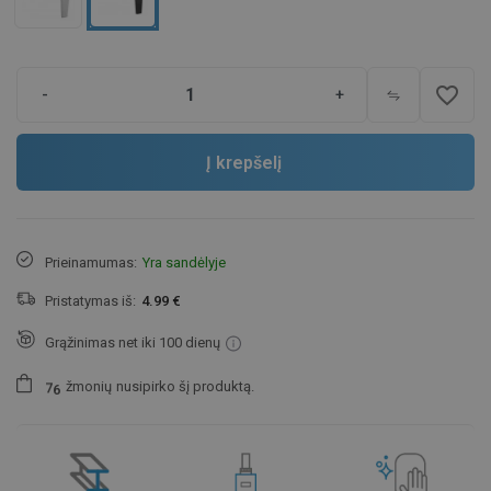
favorite_border
-
+
Į krepšelį
Prieinamumas:
Yra sandėlyje
Pristatymas iš:
4.99 €
Grąžinimas net iki 100 dienų
žmonių
nusipirko šį produktą.
7
6