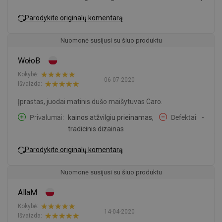
Parodykite originalų komentarą
Nuomonė susijusi su šiuo produktu
WołoB
Kokybė:
06-07-2020
Išvaizda:
Įprastas, juodai matinis dušo maišytuvas Caro.
Privalumai
kainos atžvilgiu prieinamas,
Defektai
-
tradicinis dizainas
Parodykite originalų komentarą
Nuomonė susijusi su šiuo produktu
AllaM
Kokybė:
14-04-2020
Išvaizda: