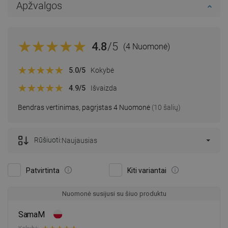
Apžvalgos
4.8
/5
(4 Nuomonė)
5.0
/5
Kokybė
4.9
/5
Išvaizda
Bendras vertinimas, pagrįstas 4 Nuomonė
(10 šalių)
Rūšiuoti:
Naujausias
Patvirtinta
Kiti variantai
Nuomonė susijusi su šiuo produktu
SamaM