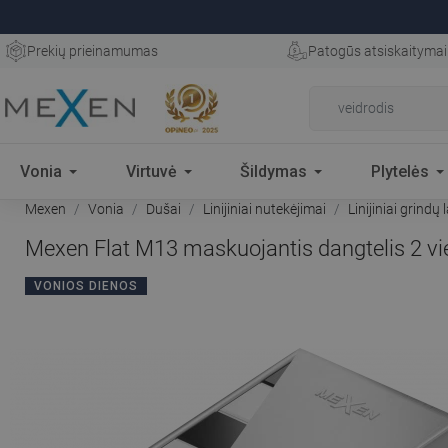
Prekių prieinamumas
Patogūs atsiskaitymai
Vonia
Virtuvė
Šildymas
Plytelės
Mexen
Vonia
Dušai
Linijiniai nutekėjimai
Linijiniai grindų 
Mexen Flat M13 maskuojantis dangtelis 2 vie
VONIOS DIENOS