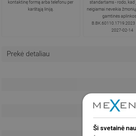
kontaktinę formą arba telefonu per
standartams - rodo, kad 
karštąją liniją.
neigiamai neveikia žmonių 
gamtinės aplinkos
B.BK.60110.1719.2023 ga
2027-02-14
Prekė detaliau
Kau
Ši svetainė na