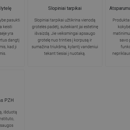
plytelę
Slopiniai tarpikai
Atsparumas
ybe pasukti
Slopiniai tarpikai užtikrina vienodą
Produkta
a keisti
grotelės padėtį, suteikiant jai estetinę
kokybė
sėje yra
išvaizdą. Jie veiksmingai apsaugo
matinimui 
ertus dangtį
grotelę nuo trinties į korpusą ir
savo 
is, kad ji
sumažina triukšmą, kylantį vandeniui
funkc
mis.
tekant tiesiai į nuotaką.
nepriklau
tas PZH
ą, išduotą
nstituto,
ą saugos