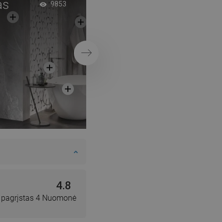
as
Dušo sienelė su len
9853
moderniame stiliuje
Tęsti
4.8
, pagrįstas 4 Nuomonė