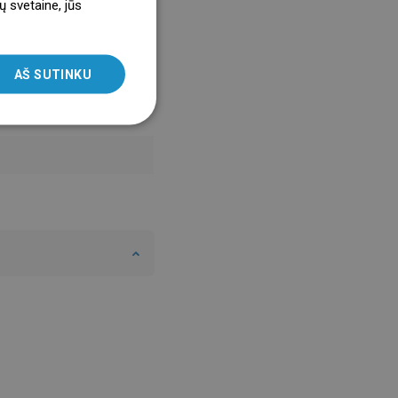
ų svetaine, jūs
ENGLISH
SLOVAK
AŠ SUTINKU
LITHUANIAN
ROMANIAN
HUNGARIAN
FRENCH
ITALIAN
SPANISH
UKRAINIAN
BULGARIAN
ESTONIAN
DUTCH
LATVIAN