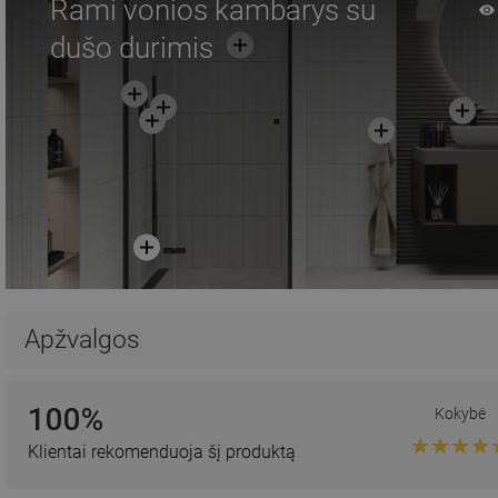
Rami vonios kambarys su
dušo durimis
Apžvalgos
100%
Kokybė
Klientai rekomenduoja šį produktą