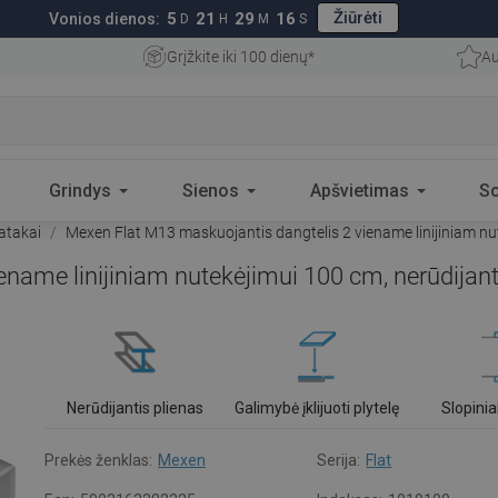
Žiūrėti
5
21
29
16
Vonios dienos:
D
H
M
S
Grįžkite iki 100 dienų*
Au
Grindys
Sienos
Apšvietimas
S
latakai
Mexen Flat M13 maskuojantis dangtelis 2 viename linijiniam nut
name linijiniam nutekėjimui 100 cm, nerūdijant
Nerūdijantis plienas
Galimybė įklijuoti plytelę
Slopinia
Prekės ženklas:
Mexen
Serija:
Flat