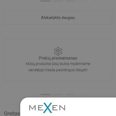
Atskaitykite daugiau
Prekių prieinamumas
Mūsų produktai jūsų laukia moderniame
sandėlyje.Visada pasirengusi išsiųsti!
Greitas kontaktas
