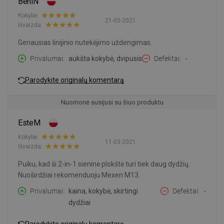
BeniN
Kokybė:
21-05-2021
Išvaizda:
Geriausias linijinio nutekėjimo uždengimas.
Privalumai
aukšta kokybė, dvipusis
Defektai
-
Parodykite originalų komentarą
Nuomonė susijusi su šiuo produktu
EsteM
Kokybė:
11-03-2021
Išvaizda:
Puiku, kad ši 2-in-1 sieninė plokštė turi tiek daug dydžių.
Nuoširdžiai rekomenduoju Mexen M13.
Privalumai
kaina, kokybė, skirtingi
Defektai
-
dydžiai
Parodykite originalų komentarą