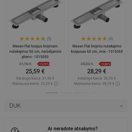
(5)
(4)
Mexen Flat korpus linijiniam
Mexen Flat linijinio nutekėjimo
nutekėjimui 50 cm, nerūdijančio
korpusas 60 cm, inox - 1015060
plieno - 1015050
31,90 €
35,30 €
−19,78%
−19,86%
25,59 €
28,29 €
Katalogo kaina:
31,90 €
Katalogo kaina:
35,30 €
Mažiausia kaina: 25,59 €
Mažiausia kaina: 28,29 €
Prieinamumas:
Yra sandėlyje
Prieinamumas:
Yra sandėlyje
Į krepšelį
Į krepšelį
DUK
Palyginti
favorite_border
Mėgstami
Palyginti
favorite_border
Mėgstami
Ar neradote atsakymo?