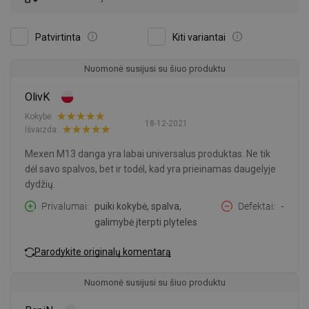
Patvirtinta
Kiti variantai
Nuomonė susijusi su šiuo produktu
OlivK
Kokybė:
18-12-2021
Išvaizda:
Mexen M13 danga yra labai universalus produktas. Ne tik
dėl savo spalvos, bet ir todėl, kad yra prieinamas daugelyje
dydžių.
Privalumai
puiki kokybė, spalva,
Defektai
-
galimybė įterpti plyteles
Parodykite originalų komentarą
Nuomonė susijusi su šiuo produktu