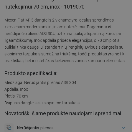
nutekėjimui 70 cm, inox - 1019070
Mexen Flat M13 dangtelis 2 viename yra idealus sprendimas
kiekvienam moderniam linijiniam nutekėjimui. Pagaminta iš
nerūdijančio plieno AISI 304, užtikrina puikų atsparumą korozijai ir
ilgaamžiškumą. Inox apdaila prideda elegancijos, o 70 cm plotis
puikiai tinka daugeliui standartinių įrenginių. Dvipusis dangtelis su
slopinimo tarpukais sumažina triukšmą, todėl produktas yra ne tik
praktiškas, bet ir estetiškas kiekvienos vonios kambario elementas.
Produkto specifikacija:
Medžiaga: Nerūdijantis plienas AISI 304
Apdaila: Inox
Plotis: 70 cm
Dvipusis dangtelis su slopinimo tarpukais
Novatoriški šiame produkte naudojami sprendimai
Nerūdijantis plienas