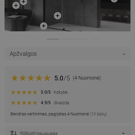
Apžvalgos
5.0
/5
(4 Nuomonė)
5.0
/5
Kokybė
4.9
/5
Išvaizda
Bendras vertinimas, pagrįstas 4 Nuomonė
(10 šalių)
Rūšiuoti:
Naujausias