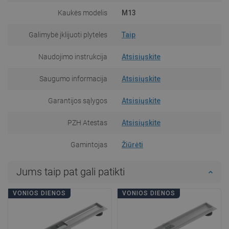
Kaukės modelis
M13
Galimybė įklijuoti plyteles
Taip
Naudojimo instrukcija
Atsisiųskite
Saugumo informacija
Atsisiųskite
Garantijos sąlygos
Atsisiųskite
PZH Atestas
Atsisiųskite
Gamintojas
Žiūrėti
Jums taip pat gali patikti
VONIOS DIENOS
VONIOS DIENOS