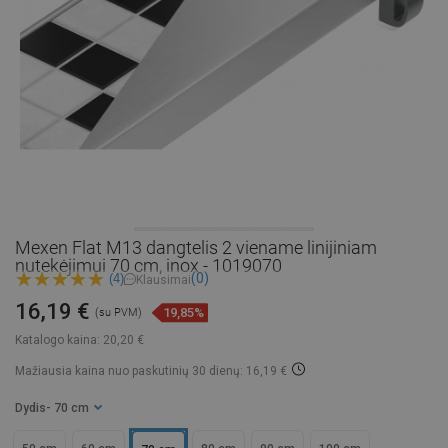
Mexen Flat M13 dangtelis 2 viename linijiniam
nutekėjimui 70 cm, inox - 1019070
(0)
(4)
Klausimai
16,19 €
19,85%
(su PVM)
Katalogo kaina:
20,20 €
Mažiausia kaina nuo paskutinių 30 dienų: 16,19 €
Dydis
- 70 cm