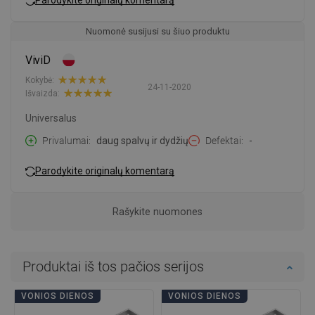
Nuomonė susijusi su šiuo produktu
ViviD
Kokybė:
24-11-2020
Išvaizda:
Universalus
Privalumai
daug spalvų ir dydžių
Defektai
-
Parodykite originalų komentarą
Rašykite nuomones
Produktai iš tos pačios serijos
VONIOS DIENOS
VONIOS DIENOS