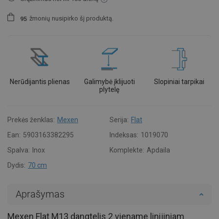
žmonių
nusipirko šį produktą.
9
5
Nerūdijantis plienas
Galimybė įklijuoti
Slopiniai tarpikai
plytelę
Prekės ženklas:
Mexen
Serija:
Flat
Ean:
5903163382295
Indeksas:
1019070
Spalva:
Inox
Komplekte:
Apdaila
Dydis:
70 cm
Aprašymas
Mexen Flat M13 dangtelis 2 viename linijiniam