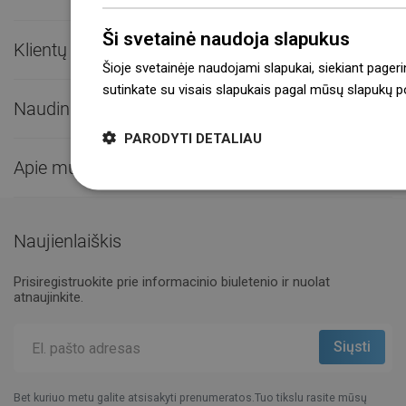
Ši svetainė naudoja slapukus
Klientų aptarnavimas

Šioje svetainėje naudojami slapukai, siekiant pageri
sutinkate su visais slapukais pagal mūsų slapukų pol
Naudingos nuorodos

PARODYTI DETALIAU
Apie mus

Naujienlaiškis
Prisiregistruokite prie informacinio biuletenio ir nuolat
atnaujinkite.
Bet kuriuo metu galite atsisakyti prenumeratos.Tuo tikslu rasite mūsų