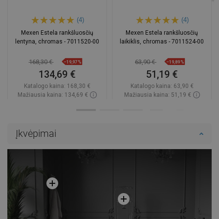
(4)
(4)
Mexen Estela rankšluosčių
Mexen Estela rankšluosčių
lentyna, chromas - 7011520-00
laikiklis, chromas - 7011524-00
168,30 €
63,90 €
−19,97%
−19,89%
134,69 €
51,19 €
Katalogo kaina:
168,30 €
Katalogo kaina:
63,90 €
Mažiausia kaina: 134,69 €
Mažiausia kaina: 51,19 €
Prieinamumas:
Yra sandėlyje
Prieinamumas:
Yra sandėlyje
Į krepšelį
Į krepšelį
Įkvėpimai
Palyginti
favorite_border
Mėgstami
Palyginti
favorite_border
Mėgstami