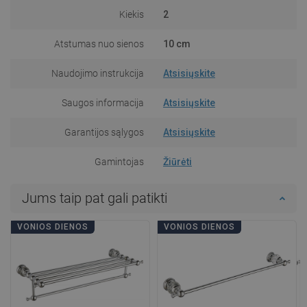
Kiekis
2
Atstumas nuo sienos
10 cm
Naudojimo instrukcija
Atsisiųskite
Saugos informacija
Atsisiųskite
Garantijos sąlygos
Atsisiųskite
Gamintojas
Žiūrėti
Jums taip pat gali patikti
VONIOS DIENOS
VONIOS DIENOS