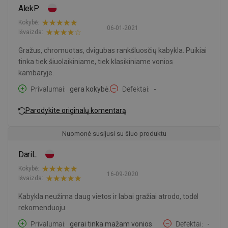
AlekP
Kokybė:
06-01-2021
Išvaizda:
Gražus, chromuotas, dvigubas rankšluosčių kabykla. Puikiai
tinka tiek šiuolaikiniame, tiek klasikiniame vonios
kambaryje.
Privalumai
gera kokybė.
Defektai
-
Parodykite originalų komentarą
Nuomonė susijusi su šiuo produktu
DariL
Kokybė:
16-09-2020
Išvaizda:
Kabykla neužima daug vietos ir labai gražiai atrodo, todėl
rekomenduoju.
Privalumai
gerai tinka mažam vonios
Defektai
-