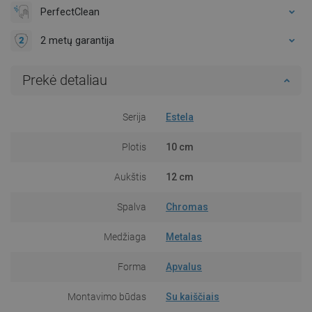
PerfectClean
2 metų garantija
Prekė detaliau
Serija
Estela
Plotis
10 cm
Aukštis
12 cm
Spalva
Chromas
Medžiaga
Metalas
Forma
Apvalus
Montavimo būdas
Su kaiščiais