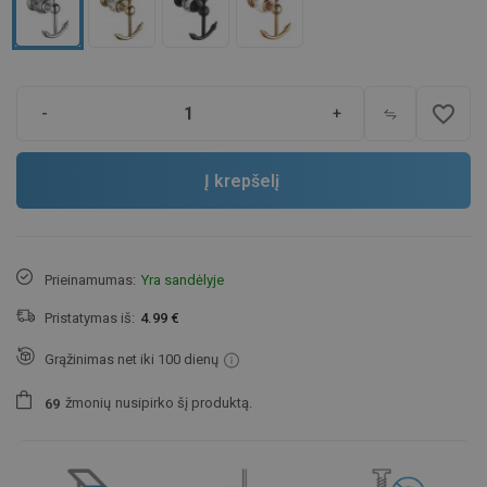
favorite_border
-
+
Į krepšelį
Prieinamumas:
Yra sandėlyje
Pristatymas iš:
4.99 €
Grąžinimas net iki 100 dienų
žmonių
nusipirko šį produktą.
6
9