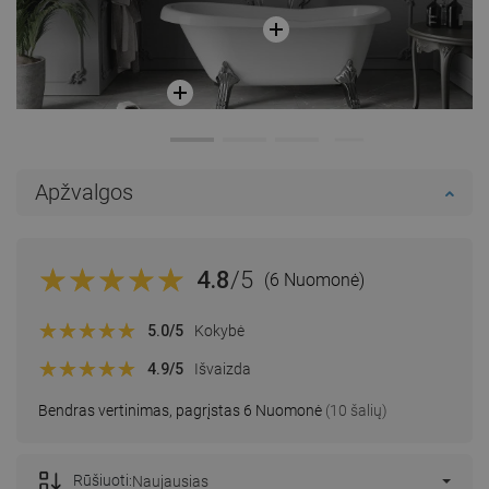
Apžvalgos
4.8
/5
(6 Nuomonė)
5.0
/5
Kokybė
4.9
/5
Išvaizda
Bendras vertinimas, pagrįstas 6 Nuomonė
(10 šalių)
Rūšiuoti:
Naujausias