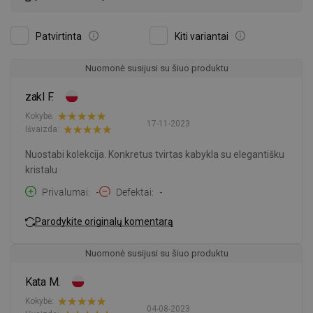
Patvirtinta
Kiti variantai
Nuomonė susijusi su šiuo produktu
zakl F.
Kokybė:
17-11-2023
Išvaizda:
Nuostabi kolekcija. Konkretus tvirtas kabykla su elegantišku
kristalu
Privalumai
-
Defektai
-
Parodykite originalų komentarą
Nuomonė susijusi su šiuo produktu
Kata M.
Kokybė:
04-08-2023