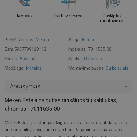
Metalas
Tvirti tvirtinimai
Paslėptas
montavimas
Prekės ženklas:
Mexen
Serija:
Estela
Ean:
5907709120112
Indeksas:
7011535-00
Forma:
Apvalus
Spalva:
Chromas
Medžiaga:
Metalas
Montavimo būdas:
Su kaiščiais
Aprašymas
Mexen Estela dvigubas rankšluosčių kabliukas,
chromas - 7011535-00
Mexen Estela yra stilingas dvigubas rankšluosčių kabliukas, kuris
puikiai papildys jūsų vonios kambarį. Pagamintas iš patvaraus
metalo, su elegantiška chromo apdaila, jis siūlo ne tik puikią