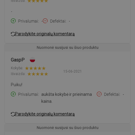
Išvaizda:
-
Privalumai
-
Defektai
-
Parodykite originalų komentarą
Nuomonė susijusi su šiuo produktu
GaspP
Kokybė:
15-06-2021
Išvaizda:
Puiku!
Privalumai
aukšta kokybė ir prieinama
Defektai
-
kaina.
Parodykite originalų komentarą
Nuomonė susijusi su šiuo produktu