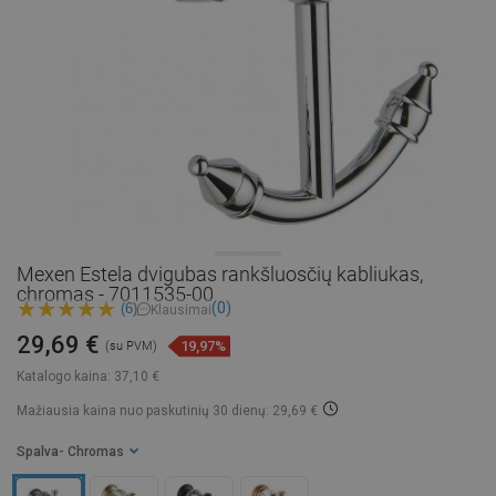
Mexen Estela dvigubas rankšluosčių kabliukas,
chromas - 7011535-00
(0)
(6)
Klausimai
29,69 €
19,97%
(su PVM)
Katalogo kaina:
37,10 €
Mažiausia kaina nuo paskutinių 30 dienų: 29,69 €
Spalva
- Chromas