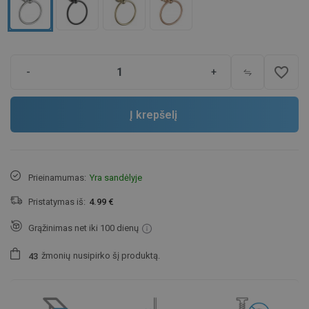
favorite_border
-
+
Į krepšelį
Prieinamumas:
Yra sandėlyje
Pristatymas iš:
4.99 €
Grąžinimas net iki 100 dienų
žmonių
nusipirko šį produktą.
4
3