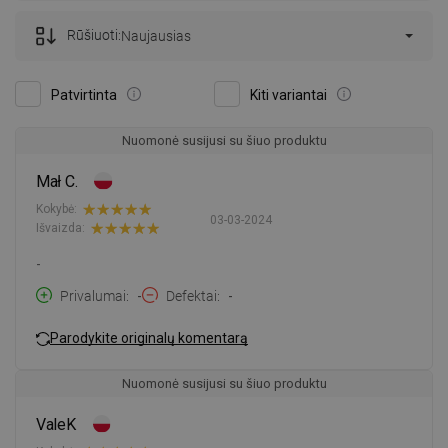
Rūšiuoti:
Naujausias
Patvirtinta
Kiti variantai
Nuomonė susijusi su šiuo produktu
Mał C.
Kokybė:
03-03-2024
Išvaizda:
-
Privalumai
-
Defektai
-
Parodykite originalų komentarą
Nuomonė susijusi su šiuo produktu
ValeK