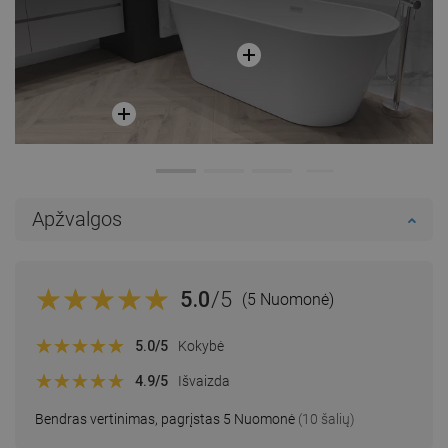
Apžvalgos
5.0
/5
(5 Nuomonė)
5.0
/5
Kokybė
4.9
/5
Išvaizda
Bendras vertinimas, pagrįstas 5 Nuomonė
(10 šalių)