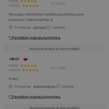
Kokybė:
31-12-2021
Išvaizda:
Nenorėjau standartinio rankšluosčių kabliuko prie
praustuvo, todėl nusipirkau šį.
Privalumai
patogus.
Defektai
-
Parodykite originalų komentarą
Nuomonė susijusi su šiuo produktu
JakoU
Kokybė:
05-11-2020
Išvaizda:
Puiku!
Privalumai
aukšta kokybė.
Defektai
-
Parodykite originalų komentarą
Nuomonė susijusi su šiuo produktu