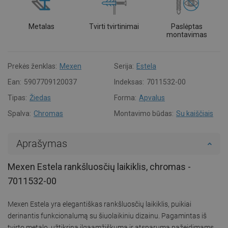
Metalas
Tvirti tvirtinimai
Paslėptas
montavimas
Prekės ženklas:
Mexen
Serija:
Estela
Ean:
5907709120037
Indeksas:
7011532-00
Tipas:
Žiedas
Forma:
Apvalus
Spalva:
Chromas
Montavimo būdas:
Su kaiščiais
Aprašymas
Mexen Estela rankšluosčių laikiklis, chromas -
7011532-00
Mexen Estela yra elegantiškas rankšluosčių laikiklis, puikiai
derinantis funkcionalumą su šiuolaikiniu dizainu. Pagamintas iš
tvirto metalo, užtikrina ilgaamžiškumą ir atsparumą pažeidimams.