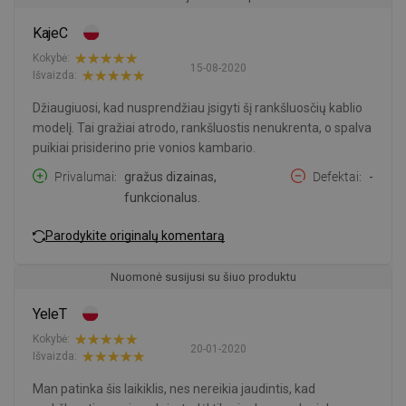
KajeC
Kokybė:
15-08-2020
Išvaizda:
Džiaugiuosi, kad nusprendžiau įsigyti šį rankšluosčių kablio
modelį. Tai gražiai atrodo, rankšluostis nenukrenta, o spalva
puikiai prisiderino prie vonios kambario.
Privalumai
gražus dizainas,
Defektai
-
funkcionalus.
Parodykite originalų komentarą
Nuomonė susijusi su šiuo produktu
YeleT
Kokybė:
20-01-2020
Išvaizda:
Man patinka šis laikiklis, nes nereikia jaudintis, kad