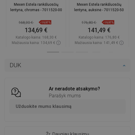
Mexen Estela rankšluosčių
Mexen Estela rankšluosčių
lentyna, chromas - 7011520-00
lentyna, auksinė - 7011520-50
168,30 €
176,80 €
−19,97%
−19,97%
134,69 €
141,49 €
Katalogo kaina:
168,30 €
Katalogo kaina:
176,80 €
Mažiausia kaina: 134,69 €
Mažiausia kaina: 141,49 €
Prieinamumas:
Yra sandėlyje
Prieinamumas:
Yra sandėlyje
Į krepšelį
Į krepšelį
DUK
Palyginti
favorite_border
Mėgstami
Palyginti
favorite_border
Mėgstami
Ar neradote atsakymo?
Parašyk mums
Užduokite mums klausimą
Žr. Daugiau klausimų