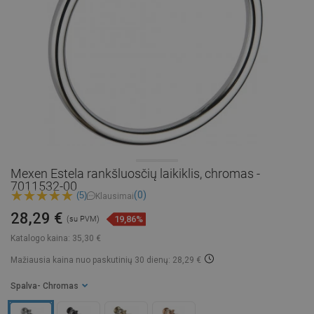
Mexen Estela rankšluosčių laikiklis, chromas -
7011532-00
(0)
(5)
Klausimai
28,29 €
19,86%
(su PVM)
Katalogo kaina:
35,30 €
Mažiausia kaina nuo paskutinių 30 dienų: 28,29 €
Spalva
- Chromas