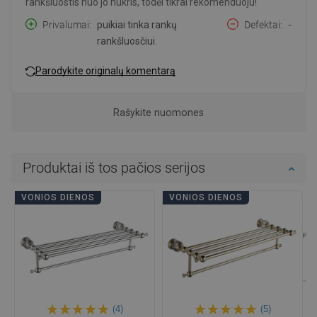
rankšluostis nuo jo nukris, todėl tikrai rekomenduoju!
Privalumai
puikiai tinka rankų
Defektai
-
rankšluosčiui.
Parodykite originalų komentarą
Rašykite nuomones
Produktai iš tos pačios serijos
VONIOS DIENOS
VONIOS DIENOS
(4)
(5)