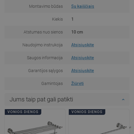
Montavimo būdas
Su kaiščiais
Kiekis
1
Atstumas nuo sienos
10 cm
Naudojimo instrukcija
Atsisiųskite
Saugos informacija
Atsisiųskite
Garantijos sąlygos
Atsisiųskite
Gamintojas
Žiūrėti
Jums taip pat gali patikti
VONIOS DIENOS
VONIOS DIENOS