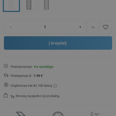
favorite_border
-
+
Į krepšelį
Prieinamumas:
Yra sandėlyje
Pristatymas iš:
7.99 €
Grąžinimas net iki 100 dienų
žmonių
nusipirko šį produktą.
5
2