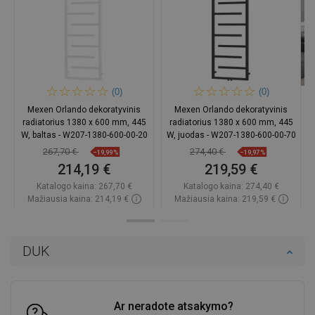
(0)
(0)
Mexen Orlando dekoratyvinis
Mexen Orlando dekoratyvinis
radiatorius 1380 x 600 mm, 445
radiatorius 1380 x 600 mm, 445
W, baltas - W207-1380-600-00-20
W, juodas - W207-1380-600-00-70
267,70 €
274,40 €
−19,99%
−19,97%
214,19 €
219,59 €
Katalogo kaina:
267,70 €
Katalogo kaina:
274,40 €
Mažiausia kaina: 214,19 €
Mažiausia kaina: 219,59 €
Prieinamumas:
Yra sandėlyje
Prieinamumas:
Yra sandėlyje
Į krepšelį
Į krepšelį
DUK
Palyginti
favorite_border
Mėgstami
Palyginti
favorite_border
Mėgstami
Ar neradote atsakymo?