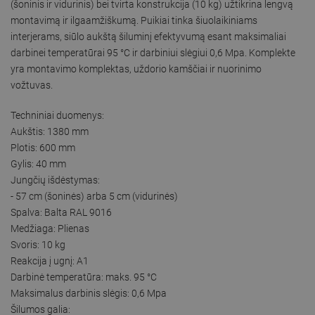
(šoninis ir vidurinis) bei tvirta konstrukcija (10 kg) užtikrina lengvą
montavimą ir ilgaamžiškumą. Puikiai tinka šiuolaikiniams
interjerams, siūlo aukštą šiluminį efektyvumą esant maksimaliai
darbinei temperatūrai 95 °C ir darbiniui slėgiui 0,6 Mpa. Komplekte
yra montavimo komplektas, uždorio kamščiai ir nuorinimo
vožtuvas.
Techniniai duomenys:
Aukštis: 1380 mm
Plotis: 600 mm
Gylis: 40 mm
Jungčių išdėstymas:
- 57 cm (šoninės) arba 5 cm (vidurinės)
Spalva: Balta RAL 9016
Medžiaga: Plienas
Svoris: 10 kg
Reakcija į ugnį: A1
Darbinė temperatūra: maks. 95 °C
Maksimalus darbinis slėgis: 0,6 Mpa
Šilumos galia: