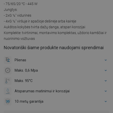
- 75/65/20 °C - 445 W
Jungtys:
- 2xG ½″ vidurinės
- 4xG ½″ viršuje ir apačioje dešinėje arba kairėje
Aukštos kokybės tvirta dažų danga, atspari korozijai
Komplekte: tvirtinimai, montavimo komplektas, uždorio kamščiai ir
nuorinimo vožtuvas
Novatoriški šiame produkte naudojami sprendimai
Plienas
Maks. 0,6 Mpa
Maks. 95°C
Atsparumas matinimui ir korozijai
10 metų garantija