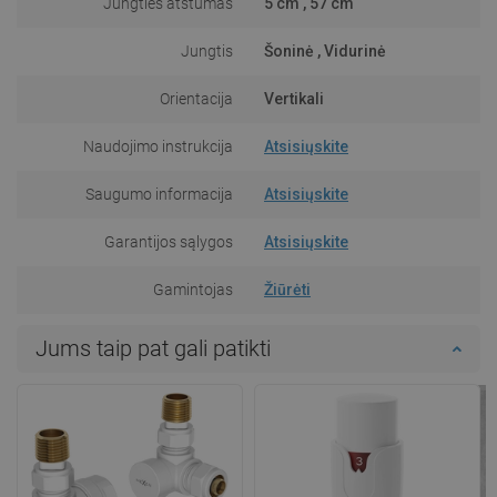
Jungties atstumas
5 cm , 57 cm
Jungtis
Šoninė , Vidurinė
Orientacija
Vertikali
Naudojimo instrukcija
Atsisiųskite
Saugumo informacija
Atsisiųskite
Garantijos sąlygos
Atsisiųskite
Gamintojas
Žiūrėti
Jums taip pat gali patikti