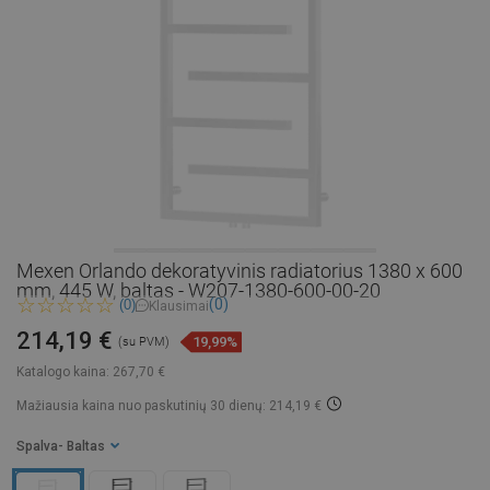
Mexen Orlando dekoratyvinis radiatorius 1380 x 600
mm, 445 W, baltas - W207-1380-600-00-20
(0)
(0)
Klausimai
214,19 €
19,99%
(su PVM)
Katalogo kaina:
267,70 €
Mažiausia kaina nuo paskutinių 30 dienų: 214,19 €
Spalva
- Baltas