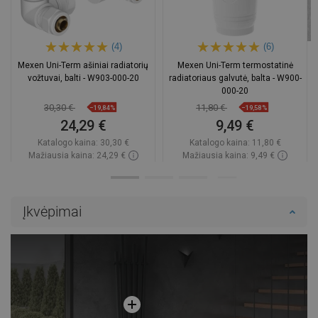
(4)
(6)
Mexen Uni-Term ašiniai radiatorių
Mexen Uni-Term termostatinė
vožtuvai, balti - W903-000-20
radiatoriaus galvutė, balta - W900-
000-20
30,30 €
11,80 €
−19,84%
−19,58%
24,29 €
9,49 €
Katalogo kaina:
30,30 €
Katalogo kaina:
11,80 €
Mažiausia kaina: 24,29 €
Mažiausia kaina: 9,49 €
Prieinamumas:
Yra sandėlyje
Prieinamumas:
Yra sandėlyje
Į krepšelį
Į krepšelį
Įkvėpimai
Palyginti
favorite_border
Mėgstami
Palyginti
favorite_border
Mėgstami