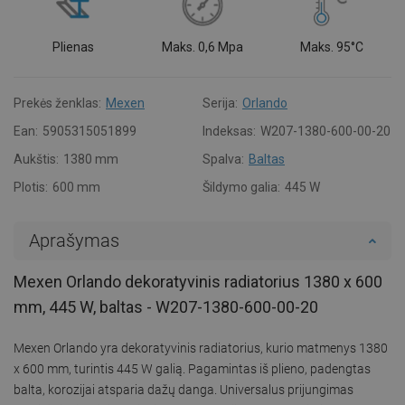
Plienas
Maks. 0,6 Mpa
Maks. 95°C
Prekės ženklas:
Mexen
Serija:
Orlando
Ean:
5905315051899
Indeksas:
W207-1380-600-00-20
Aukštis:
1380 mm
Spalva:
Baltas
Plotis:
600 mm
Šildymo galia:
445 W
Aprašymas
Mexen Orlando dekoratyvinis radiatorius 1380 x 600
mm, 445 W, baltas - W207-1380-600-00-20
Mexen Orlando yra dekoratyvinis radiatorius, kurio matmenys 1380
x 600 mm, turintis 445 W galią. Pagamintas iš plieno, padengtas
balta, korozijai atsparia dažų danga. Universalus prijungimas