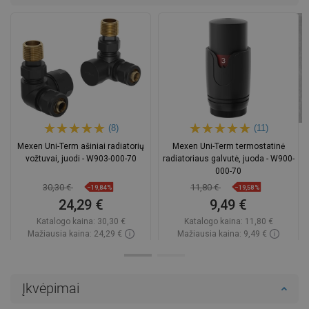
(8)
(11)
Mexen Uni-Term ašiniai radiatorių
Mexen Uni-Term termostatinė
vožtuvai, juodi - W903-000-70
radiatoriaus galvutė, juoda - W900-
000-70
30,30 €
11,80 €
−19,84%
−19,58%
24,29 €
9,49 €
Katalogo kaina:
30,30 €
Katalogo kaina:
11,80 €
Mažiausia kaina: 24,29 €
Mažiausia kaina: 9,49 €
Prieinamumas:
Yra sandėlyje
Prieinamumas:
Yra sandėlyje
Į krepšelį
Į krepšelį
Įkvėpimai
Palyginti
favorite_border
Mėgstami
Palyginti
favorite_border
Mėgstami