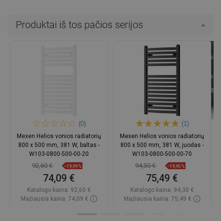
Produktai iš tos pačios serijos
(0)
(1)
Mexen Helios vonios radiatorių
Mexen Helios vonios radiatorių
800 x 500 mm, 381 W, baltas -
800 x 500 mm, 381 W, juodas -
W103-0800-500-00-20
W103-0800-500-00-70
92,60 €
94,30 €
−19,99%
−19,95%
74,09 €
75,49 €
Katalogo kaina:
92,60 €
Katalogo kaina:
94,30 €
Mažiausia kaina: 74,09 €
Mažiausia kaina: 75,49 €
Prieinamumas:
2026-09-08
Prieinamumas:
Yra sandėlyje