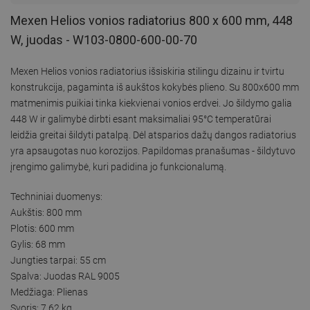
Mexen Helios vonios radiatorius 800 x 600 mm, 448
W, juodas - W103-0800-600-00-70
Mexen Helios vonios radiatorius išsiskiria stilingu dizainu ir tvirtu
konstrukcija, pagaminta iš aukštos kokybės plieno. Su 800x600 mm
matmenimis puikiai tinka kiekvienai vonios erdvei. Jo šildymo galia
448 W ir galimybė dirbti esant maksimaliai 95°C temperatūrai
leidžia greitai šildyti patalpą. Dėl atsparios dažų dangos radiatorius
yra apsaugotas nuo korozijos. Papildomas pranašumas - šildytuvo
įrengimo galimybė, kuri padidina jo funkcionalumą.
Techniniai duomenys:
Aukštis: 800 mm
Plotis: 600 mm
Gylis: 68 mm
Jungties tarpai: 55 cm
Spalva: Juodas RAL 9005
Medžiaga: Plienas
Svoris: 7,62 kg