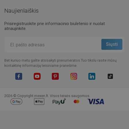
Naujienlaiškis
Prisiregistruokite prie informacinio biuletenio ir nuolat
atnaujinkite.
Bet kuriuo metu galite atsisakyti prenumeratos.Tuo tikslu rasite mūsų
kontaktinę informaciją teisiniame pranešime.
Facebook
YouTube
Pinterest
Instagram
LinkedIn
TikTok
2026 © Copyright mexen.lt. Visos teisės saugomos.