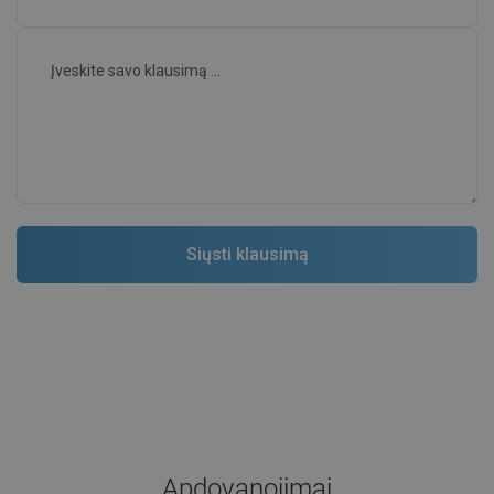
Apdovanojimai