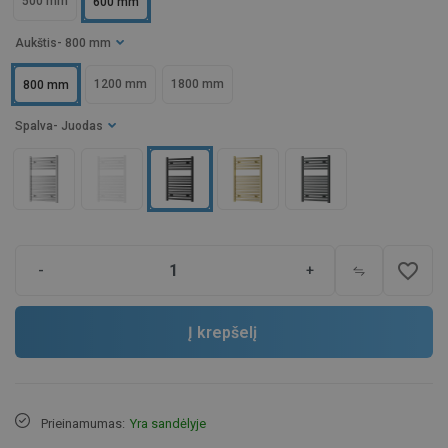
500 mm
600 mm
Aukštis
- 800 mm
1200 mm
1800 mm
800 mm
Spalva
- Juodas
favorite_border
-
+
Į krepšelį
Prieinamumas:
Yra sandėlyje