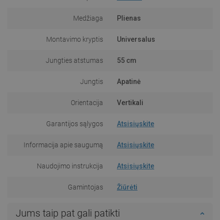
Medžiaga
Plienas
Montavimo kryptis
Universalus
Jungties atstumas
55 cm
Jungtis
Apatinė
Orientacija
Vertikali
Garantijos sąlygos
Atsisiųskite
Informacija apie saugumą
Atsisiųskite
Naudojimo instrukcija
Atsisiųskite
Gamintojas
Žiūrėti
Jums taip pat gali patikti