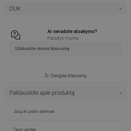
Į krepšelį
Į krepšelį
DUK
Palyginti
favorite_border
Mėgstami
Palyginti
favorite_border
Mėgstami
Ar neradote atsakymo?
Parašyk mums
Užduokite mums klausimą
Žr. Daugiau klausimų
Paklauskite apie produktą