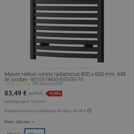
Mexen Helios vonios radiatorius 800 x 600 mm, 448
W, juodas - W103-0800-600-00-70
(0)
(0)
Klausimai
83,49 €
19,95%
(su PVM)
Katalogo kaina:
104,30 €
Mažiausia kaina nuo paskutinių 30 dienų: 83,49 €
Plotis
- 600 mm