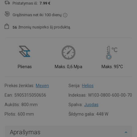
Pristatymas iš:
7.99 €
Grąžinimas net iki 100 dienų
žmonių
nusipirko šį produktą.
5
6
Plienas
Maks. 0,6 Mpa
Maks. 95°C
Prekės ženklas:
Mexen
Serija:
Helios
Ean:
5905315050656
Indeksas:
W103-0800-600-00-70
Aukštis:
800 mm
Spalva:
Juodas
Plotis:
600 mm
Šildymo galia:
448 W
Aprašymas