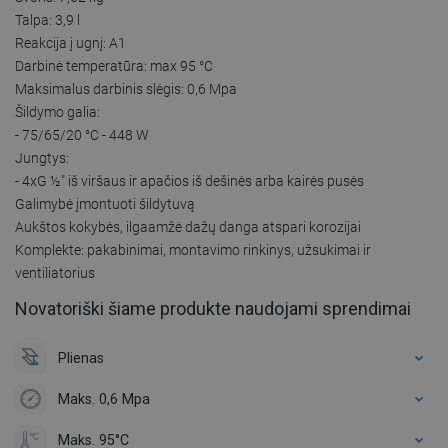
Talpa: 3,9 l
Reakcija į ugnį: A1
Darbinė temperatūra: max 95 °C
Maksimalus darbinis slėgis: 0,6 Mpa
Šildymo galia:
- 75/65/20 °C - 448 W
Jungtys:
- 4xG ½″ iš viršaus ir apačios iš dešinės arba kairės pusės
Galimybė įmontuoti šildytuvą
Aukštos kokybės, ilgaamžė dažų danga atspari korozijai
Komplekte: pakabinimai, montavimo rinkinys, užsukimai ir
ventiliatorius
Novatoriški šiame produkte naudojami sprendimai
Plienas
Maks. 0,6 Mpa
Maks. 95°C