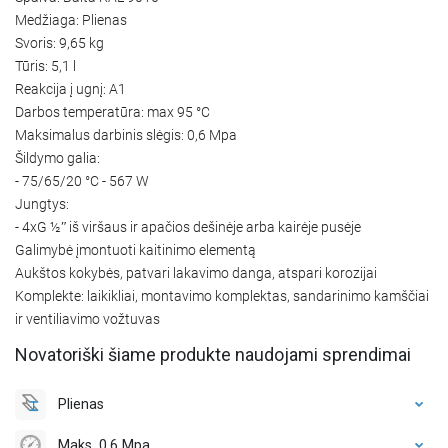
Medžiaga: Plienas
Svoris: 9,65 kg
Tūris: 5,1 l
Reakcija į ugnį: A1
Darbos temperatūra: max 95 °C
Maksimalus darbinis slėgis: 0,6 Mpa
Šildymo galia:
- 75/65/20 °C - 567 W
Jungtys:
- 4xG ½ʺ iš viršaus ir apačios dešinėje arba kairėje pusėje
Galimybė įmontuoti kaitinimo elementą
Aukštos kokybės, patvari lakavimo danga, atspari korozijai
Komplekte: laikikliai, montavimo komplektas, sandarinimo kamščiai
ir ventiliavimo vožtuvas
Novatoriški šiame produkte naudojami sprendimai
Plienas
Maks. 0,6 Mpa