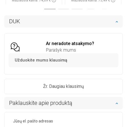
Mažiausia kaina: 74,09 €
Mažiausia kaina: 75,49 €
Prieinamumas:
Yra sandėlyje
Prieinamumas:
Yra sandėlyje
Į krepšelį
Į krepšelį
DUK
Palyginti
favorite_border
Mėgstami
Palyginti
favorite_border
Mėgstami
Ar neradote atsakymo?
Parašyk mums
Užduokite mums klausimą
Žr. Daugiau klausimų
Paklauskite apie produktą