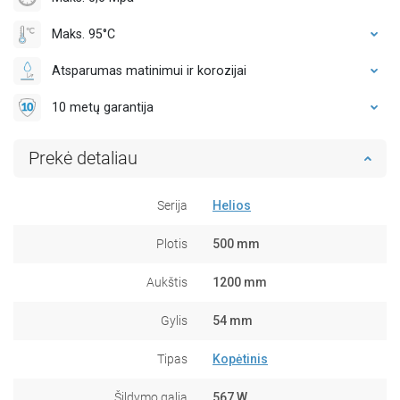
Maks. 95°C
Atsparumas matinimui ir korozijai
10 metų garantija
Prekė detaliau
Serija
Helios
Plotis
500 mm
Aukštis
1200 mm
Gylis
54 mm
Tipas
Kopėtinis
Šildymo galia
567 W