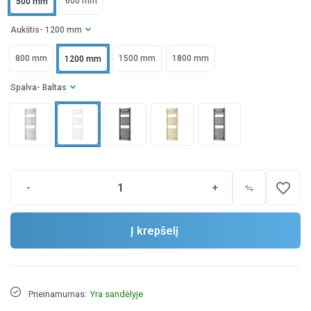
600 mm
500 mm
Aukštis
- 1200 mm
800 mm
1500 mm
1800 mm
1200 mm
Spalva
- Baltas
favorite_border
-
+
Į krepšelį
Prieinamumas:
Yra sandėlyje