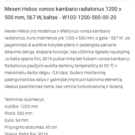
Mexen Helios vonios kambario radiatorius 1200 x
500 mm, 567 W, baltas - W103-1200-500-00-20
Mexen Helios yra modernus ir efektyvus vonios kambario
radiatorius, kurio matmenys yra 1200 x 500 mm, o galia - 567 W. Jis
pagamintas iš aukštos kokybės plieno ir padengtas patvaria
lakavimo danga, atsparia korozijai, kas užtikrina ilgalaikį naudojimą.
Jo balta spalva RAL 9016 puikiai tinka bet kokiam vonios kambariui.
Radiatorius pasižymi aukšta darbinių temperatūrų iki 95 °C ir
maksimaliu darbo slėgiu - 0,6 Mpa. Sudaro montavimą
palengvinančios dalys ir galimybė įmontuoti kaitinimo elementą.
Idealus pasirinkimas tiems, kas vertina funkcionalumą ir dizainą.
Techniniai duomenys:
Aukštis: 1200 mm
Plotis: 500 mm
Gylis: 54 mm
Prijungimo atstumas: 45 cm
Spalva: Balta RAL 9016