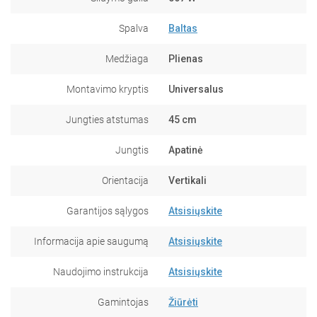
Spalva
Baltas
Medžiaga
Plienas
Montavimo kryptis
Universalus
Jungties atstumas
45 cm
Jungtis
Apatinė
Orientacija
Vertikali
Garantijos sąlygos
Atsisiųskite
Informacija apie saugumą
Atsisiųskite
Naudojimo instrukcija
Atsisiųskite
Gamintojas
Žiūrėti