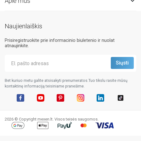
Apie mus

Naujienlaiškis
Prisiregistruokite prie informacinio biuletenio ir nuolat
atnaujinkite.
Bet kuriuo metu galite atsisakyti prenumeratos.Tuo tikslu rasite mūsų
kontaktinę informaciją teisiniame pranešime.
Facebook
YouTube
Pinterest
Instagram
LinkedIn
TikTok
2026 © Copyright mexen.lt. Visos teisės saugomos.