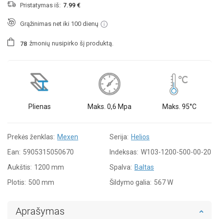
Pristatymas iš:
7.99 €
Grąžinimas net iki 100 dienų
žmonių
nusipirko šį produktą.
7
8
Plienas
Maks. 0,6 Mpa
Maks. 95°C
Prekės ženklas:
Mexen
Serija:
Helios
Ean:
5905315050670
Indeksas:
W103-1200-500-00-20
Aukštis:
1200 mm
Spalva:
Baltas
Plotis:
500 mm
Šildymo galia:
567 W
Aprašymas