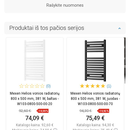
Rašykite nuomones
Produktai iš tos pačios serijos
(0)
(1)
Mexen Helios vonios radiatorių
Mexen Helios vonios radiatorių
800 x 500 mm, 381 W, baltas -
800 x 500 mm, 381 W, juodas -
W103-0800-500-00-20
W103-0800-500-00-70
92,60 €
94,30 €
−19,99%
−19,95%
74,09 €
75,49 €
Katalogo kaina:
92,60 €
Katalogo kaina:
94,30 €