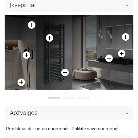
Įkvėpimai
Palyginti
favorite_border
Mėgstami
Palyginti
favorite_border
Mėgstami
Apžvalgos
Produktas dar neturi nuomonės. Palikite savo nuomonę!