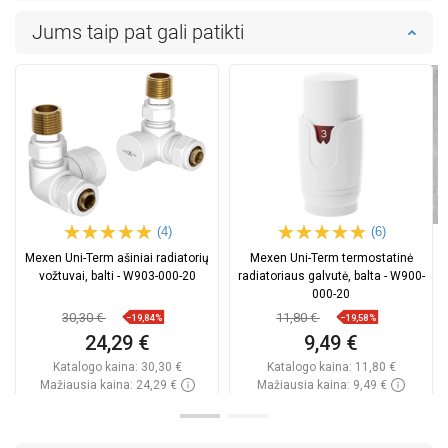
Jums taip pat gali patikti
(4)
(6)
Mexen Uni-Term ašiniai radiatorių
Mexen Uni-Term termostatinė
vožtuvai, balti - W903-000-20
radiatoriaus galvutė, balta - W900-
000-20
30,30 €
11,80 €
−19,84%
−19,58%
24,29 €
9,49 €
Katalogo kaina:
30,30 €
Katalogo kaina:
11,80 €
Mažiausia kaina: 24,29 €
Mažiausia kaina: 9,49 €
Prieinamumas:
Yra sandėlyje
Prieinamumas:
Yra sandėlyje
Į krepšelį
Į krepšelį