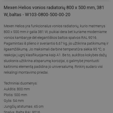
Mexen Helios vonios radiatorių 800 x 500 mm, 381
W, baltas - W103-0800-500-00-20
Mexen Helios yra funkcionalus vonios radiatorių, kurio matmenys
800 x 500 mm ir galia 381 W, puikiai dera bet kuriame moderniame
vonios kambaryje dėl elegantiškos baltos spalvos RAL 9016.
Pagamintas iš plieno ir sveriantis 6,67 kg, jis užtikrina patikimumą ir
ilgaamžiškumą. Jo maksimali darbinė temperatūra siekia 95 °C, o
reakcija į ugnį klasifikuojama kaip A1. Be to, aukštos kokybės dažų
sluoksnis užtikrina atsparumą korozijai, o galimybė įmontuoti
kaitinimo elementą padidina jo universalumą. Rinkinį sudaro visi
reikalingi montavimo priedai.
Techniniai duomenys:
Aukštis: 800 mm
Plotis: 500 mm
Gylis: 54 mm
Jungčių atstumas: 45 cm
Spalva: Balta RAL 9016