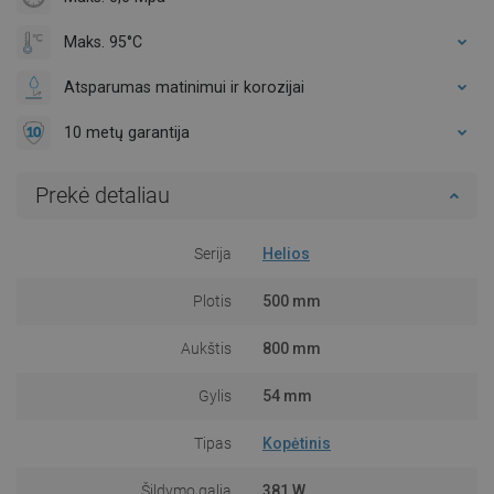
Maks. 95°C
Atsparumas matinimui ir korozijai
10 metų garantija
Prekė detaliau
Serija
Helios
Plotis
500 mm
Aukštis
800 mm
Gylis
54 mm
Tipas
Kopėtinis
Šildymo galia
381 W