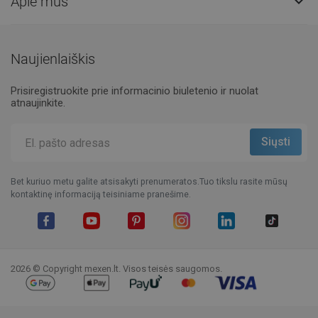
Apie mus

Naujienlaiškis
Prisiregistruokite prie informacinio biuletenio ir nuolat
atnaujinkite.
Bet kuriuo metu galite atsisakyti prenumeratos.Tuo tikslu rasite mūsų
kontaktinę informaciją teisiniame pranešime.
Facebook
YouTube
Pinterest
Instagram
LinkedIn
TikTok
2026 © Copyright mexen.lt. Visos teisės saugomos.