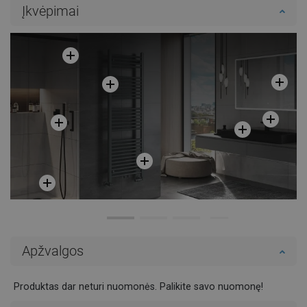
Įkvėpimai
Palyginti
favorite_border
Mėgstami
Palyginti
favorite_border
Mėgstami
Apžvalgos
Produktas dar neturi nuomonės. Palikite savo nuomonę!