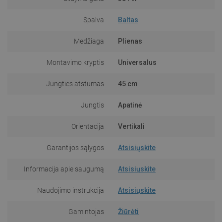
Spalva
Baltas
Medžiaga
Plienas
Montavimo kryptis
Universalus
Jungties atstumas
45 cm
Jungtis
Apatinė
Orientacija
Vertikali
Garantijos sąlygos
Atsisiųskite
Informacija apie saugumą
Atsisiųskite
Naudojimo instrukcija
Atsisiųskite
Gamintojas
Žiūrėti