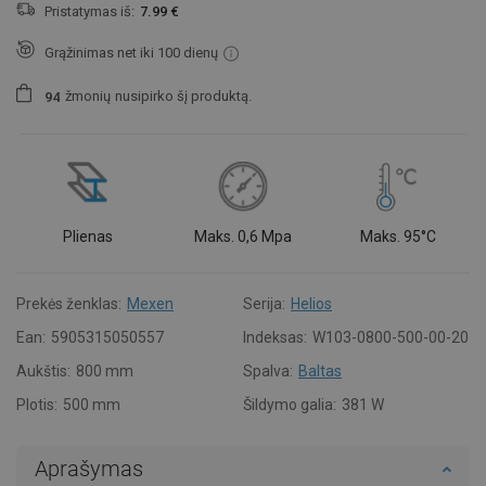
Pristatymas iš:
7.99 €
Grąžinimas net iki 100 dienų
žmonių
nusipirko šį produktą.
9
4
Plienas
Maks. 0,6 Mpa
Maks. 95°C
Prekės ženklas:
Mexen
Serija:
Helios
Ean:
5905315050557
Indeksas:
W103-0800-500-00-20
Aukštis:
800 mm
Spalva:
Baltas
Plotis:
500 mm
Šildymo galia:
381 W
Aprašymas