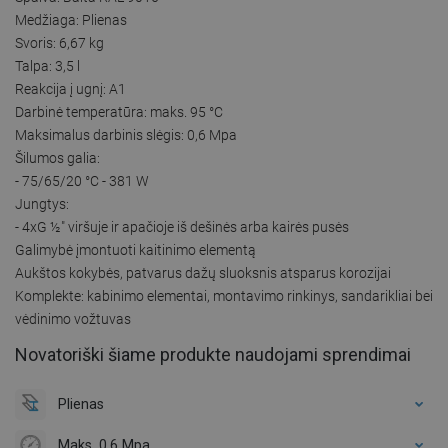
Medžiaga: Plienas
Svoris: 6,67 kg
Talpa: 3,5 l
Reakcija į ugnį: A1
Darbinė temperatūra: maks. 95 °C
Maksimalus darbinis slėgis: 0,6 Mpa
Šilumos galia:
- 75/65/20 °C - 381 W
Jungtys:
- 4xG ½″ viršuje ir apačioje iš dešinės arba kairės pusės
Galimybė įmontuoti kaitinimo elementą
Aukštos kokybės, patvarus dažų sluoksnis atsparus korozijai
Komplekte: kabinimo elementai, montavimo rinkinys, sandarikliai bei
vėdinimo vožtuvas
Novatoriški šiame produkte naudojami sprendimai
Plienas
Maks. 0,6 Mpa