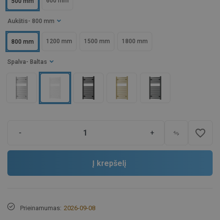
600 mm
500 mm
Aukštis
- 800 mm
1200 mm
1500 mm
1800 mm
800 mm
Spalva
- Baltas
favorite_border
-
+
Į krepšelį
Prieinamumas:
2026-09-08