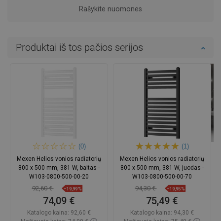
Rašykite nuomones
Produktai iš tos pačios serijos
(0)
(1)
Mexen Helios vonios radiatorių
Mexen Helios vonios radiatorių
800 x 500 mm, 381 W, baltas -
800 x 500 mm, 381 W, juodas -
W103-0800-500-00-20
W103-0800-500-00-70
92,60 €
94,30 €
−19,99%
−19,95%
74,09 €
75,49 €
Katalogo kaina:
92,60 €
Katalogo kaina:
94,30 €