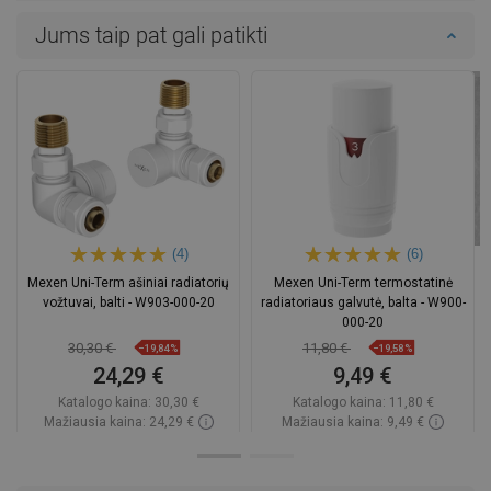
Jums taip pat gali patikti
(4)
(6)
Mexen Uni-Term ašiniai radiatorių
Mexen Uni-Term termostatinė
vožtuvai, balti - W903-000-20
radiatoriaus galvutė, balta - W900-
000-20
30,30 €
11,80 €
−19,84%
−19,58%
24,29 €
9,49 €
Katalogo kaina:
30,30 €
Katalogo kaina:
11,80 €
Mažiausia kaina: 24,29 €
Mažiausia kaina: 9,49 €
Prieinamumas:
Yra sandėlyje
Prieinamumas:
Yra sandėlyje
Į krepšelį
Į krepšelį