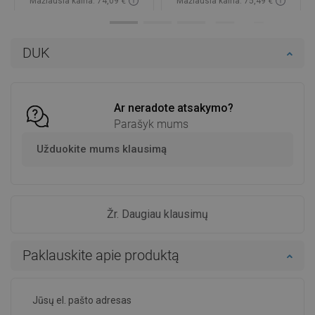
Mažiausia kaina: 74,09 €
Mažiausia kaina: 75,49 €
Prieinamumas:
2026-09-08
Prieinamumas:
Yra sandėlyje
Į krepšelį
Į krepšelį
DUK
Palyginti
favorite_border
Mėgstami
Palyginti
favorite_border
Mėgstami
Ar neradote atsakymo?
Parašyk mums
Užduokite mums klausimą
Žr. Daugiau klausimų
Paklauskite apie produktą