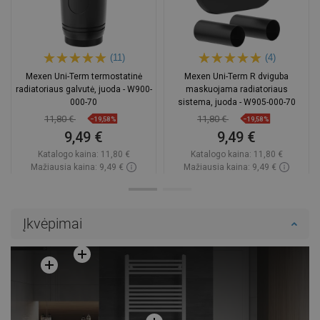
(11)
(4)
Mexen Uni-Term termostatinė
Mexen Uni-Term R dviguba
radiatoriaus galvutė, juoda - W900-
maskuojama radiatoriaus
000-70
sistema, juoda - W905-000-70
11,80 €
11,80 €
−19,58%
−19,58%
9,49 €
9,49 €
Katalogo kaina:
11,80 €
Katalogo kaina:
11,80 €
Mažiausia kaina: 9,49 €
Mažiausia kaina: 9,49 €
Prieinamumas:
Yra sandėlyje
Prieinamumas:
Yra sandėlyje
Į krepšelį
Į krepšelį
Įkvėpimai
Palyginti
favorite_border
Mėgstami
Palyginti
favorite_border
Mėgstami