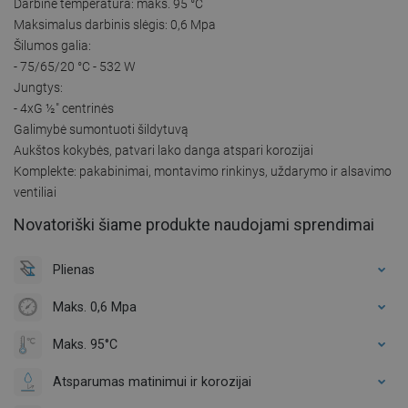
Darbinė temperatūra: maks. 95 °C
Maksimalus darbinis slėgis: 0,6 Mpa
Šilumos galia:
- 75/65/20 °C - 532 W
Jungtys:
- 4xG ½″ centrinės
Galimybė sumontuoti šildytuvą
Aukštos kokybės, patvari lako danga atspari korozijai
Komplekte: pakabinimai, montavimo rinkinys, uždarymo ir alsavimo
ventiliai
Novatoriški šiame produkte naudojami sprendimai
Plienas
Maks. 0,6 Mpa
Maks. 95°C
Atsparumas matinimui ir korozijai