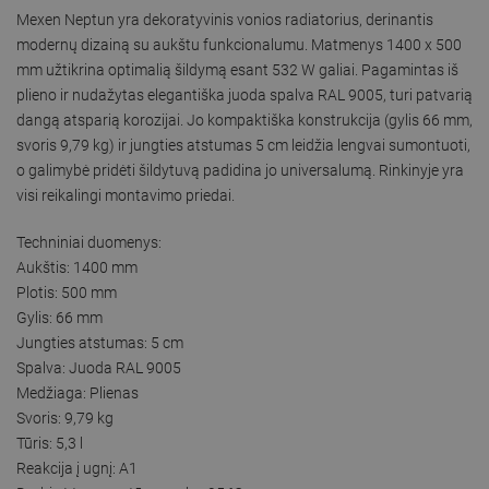
Mexen Neptun yra dekoratyvinis vonios radiatorius, derinantis
modernų dizainą su aukštu funkcionalumu. Matmenys 1400 x 500
mm užtikrina optimalią šildymą esant 532 W galiai. Pagamintas iš
plieno ir nudažytas elegantiška juoda spalva RAL 9005, turi patvarią
dangą atsparią korozijai. Jo kompaktiška konstrukcija (gylis 66 mm,
svoris 9,79 kg) ir jungties atstumas 5 cm leidžia lengvai sumontuoti,
o galimybė pridėti šildytuvą padidina jo universalumą. Rinkinyje yra
visi reikalingi montavimo priedai.
Techniniai duomenys:
Aukštis: 1400 mm
Plotis: 500 mm
Gylis: 66 mm
Jungties atstumas: 5 cm
Spalva: Juoda RAL 9005
Medžiaga: Plienas
Svoris: 9,79 kg
Tūris: 5,3 l
Reakcija į ugnį: A1