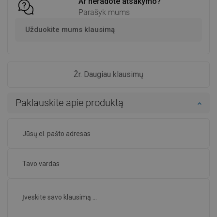
Ar neradote atsakymo?
Parašyk mums
Užduokite mums klausimą
Žr. Daugiau klausimų
Paklauskite apie produktą