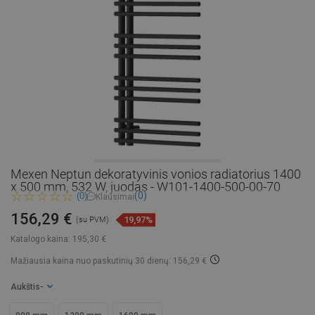
Mexen Neptun dekoratyvinis vonios radiatorius 1400
x 500 mm, 532 W, juodas - W101-1400-500-00-70
(0)
(0)
Klausimai
156,29 €
19,97%
(su PVM)
Katalogo kaina:
195,30 €
Mažiausia kaina nuo paskutinių 30 dienų: 156,29 €
Aukštis
-