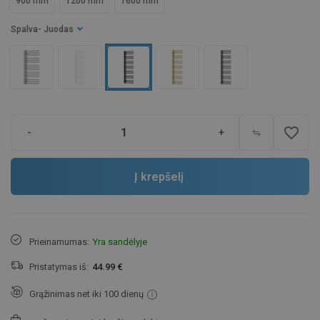
900 mm
1200 mm
1600 mm
Spalva
- Juodas
favorite_border
-
+
Į krepšelį
Prieinamumas:
Yra sandėlyje
Pristatymas iš:
44.99 €
Grąžinimas net iki 100 dienų