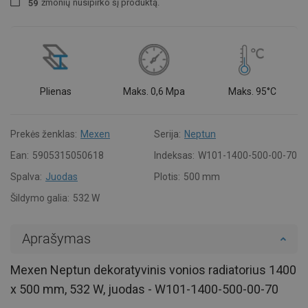
žmonių
nusipirko šį produktą.
5
9
Plienas
Maks. 0,6 Mpa
Maks. 95°C
Prekės ženklas:
Mexen
Serija:
Neptun
Ean:
5905315050618
Indeksas:
W101-1400-500-00-70
Spalva:
Juodas
Plotis:
500 mm
Šildymo galia:
532 W
Aprašymas
Mexen Neptun dekoratyvinis vonios radiatorius 1400
x 500 mm, 532 W, juodas - W101-1400-500-00-70