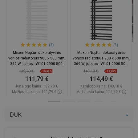
(1)
(1)
Mexen Neptun dekoratyvinis
Mexen Neptun dekoratyvinis
vonios radiatorius 900 x 500 mm,
vonios radiatorius 900 x 500 mm,
369 W, baltas - W101-0900-500-
369 W, juodas - W101-0900-500-
00-20
00-70
139,70 €
143,10 €
−19,98%
−19,99%
111,79 €
114,49 €
Katalogo kaina:
139,70 €
Katalogo kaina:
143,10 €
Mažiausia kaina: 111,79 €
Mažiausia kaina: 114,49 €
Prieinamumas:
Yra sandėlyje
Prieinamumas:
Yra sandėlyje
Į krepšelį
Į krepšelį
DUK
Palyginti
favorite_border
Mėgstami
Palyginti
favorite_border
Mėgstami