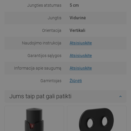
Jungties atstumas
5 cm
Jungtis
Vidurinė
Orientacija
Vertikali
Naudojimo instrukcija
Atsisiųskite
Garantijos sąlygos
Atsisiųskite
Informacija apie saugumą
Atsisiųskite
Gamintojas
Žiūrėti
Jums taip pat gali patikti