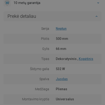
10 metų garantija
Prekė detaliau
Serija
Neptun
Plotis
500 mm
Gylis
66 mm
Tipas
Dekoratyvinis ,
Kopėtinis
Šildymo galia
532 W
Spalva
Juodas
Medžiaga
Plienas
Montavimo kryptis
Universalus