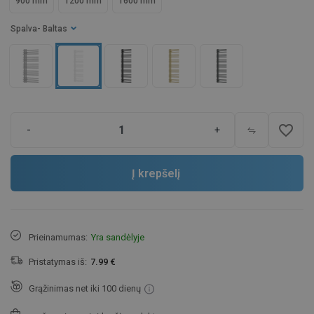
900 mm
1200 mm
1600 mm
Spalva
- Baltas
favorite_border
-
+
Į krepšelį
Prieinamumas:
Yra sandėlyje
Pristatymas iš:
7.99 €
Grąžinimas net iki 100 dienų