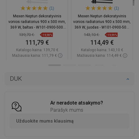
Rašykite nuomones
Produktai iš tos pačios serijos
(1)
(1)
Mexen Neptun dekoratyvinis
Mexen Neptun dekoratyvinis
vonios radiatorius 900 x 500 mm,
vonios radiatorius 900 x 500 mm,
369 W, baltas - W101-0900-500-
369 W, juodas - W101-0900-500-
00-20
00-70
139,70 €
143,10 €
−19,98%
−19,99%
111,79 €
114,49 €