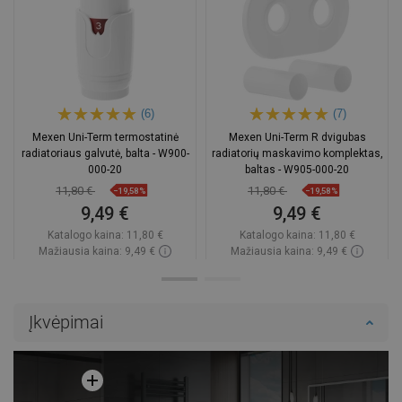
(6)
(7)
Mexen Uni-Term termostatinė
Mexen Uni-Term R dvigubas
radiatoriaus galvutė, balta - W900-
radiatorių maskavimo komplektas,
000-20
baltas - W905-000-20
11,80 €
11,80 €
−19,58%
−19,58%
9,49 €
9,49 €
Katalogo kaina:
11,80 €
Katalogo kaina:
11,80 €
Mažiausia kaina: 9,49 €
Mažiausia kaina: 9,49 €
Prieinamumas:
Yra sandėlyje
Prieinamumas:
Yra sandėlyje
Į krepšelį
Į krepšelį
Įkvėpimai
Palyginti
favorite_border
Mėgstami
Palyginti
favorite_border
Mėgstami