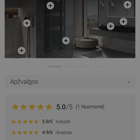
Apžvalgos
5.0
/5
(1 Nuomonė)
5.0
/5
Kokybė
4.9
/5
Išvaizda