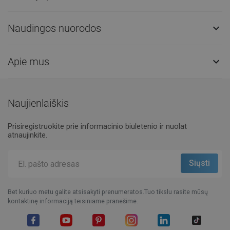
sandėlyje.Visada pasirengusi išsiųsti!
Greitas kontaktas

Klientų aptarnavimas

Naudingos nuorodos

Apie mus
