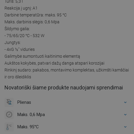
Tūris: 5,3 l
Reakcija į ugnį: A1
Darbinė temperatūra: maks. 95 °C
Maks. darbinis slėgis: 0,6 Mpa
Šildymo galia:
- 75/65/20 °C - 532 W
Jungtys:
- 4xG ½″ viduries
Galimybė sumontuoti kaitinimo elementą
Aukštos kokybės, patvari dažų danga atspari korozijai
Rinkinį sudaro: pakabos, montavimo komplektas, užkimšti kamščiai
ir oro išleidiklis
Novatoriški šiame produkte naudojami sprendimai
Plienas
Maks. 0,6 Mpa
Maks. 95°C