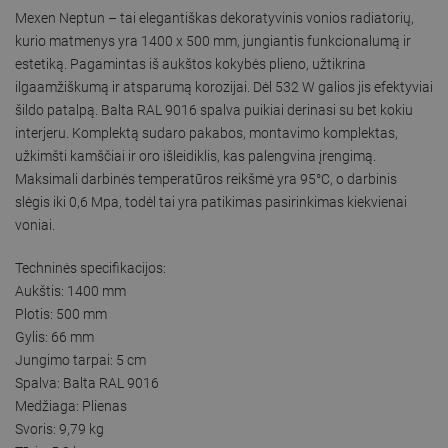
Mexen Neptun – tai elegantiškas dekoratyvinis vonios radiatorių,
kurio matmenys yra 1400 x 500 mm, jungiantis funkcionalumą ir
estetiką. Pagamintas iš aukštos kokybės plieno, užtikrina
ilgaamžiškumą ir atsparumą korozijai. Dėl 532 W galios jis efektyviai
šildo patalpą. Balta RAL 9016 spalva puikiai derinasi su bet kokiu
interjeru. Komplektą sudaro pakabos, montavimo komplektas,
užkimšti kamščiai ir oro išleidiklis, kas palengvina įrengimą.
Maksimali darbinės temperatūros reikšmė yra 95°C, o darbinis
slėgis iki 0,6 Mpa, todėl tai yra patikimas pasirinkimas kiekvienai
voniai.
Techninės specifikacijos:
Aukštis: 1400 mm
Plotis: 500 mm
Gylis: 66 mm
Jungimo tarpai: 5 cm
Spalva: Balta RAL 9016
Medžiaga: Plienas
Svoris: 9,79 kg