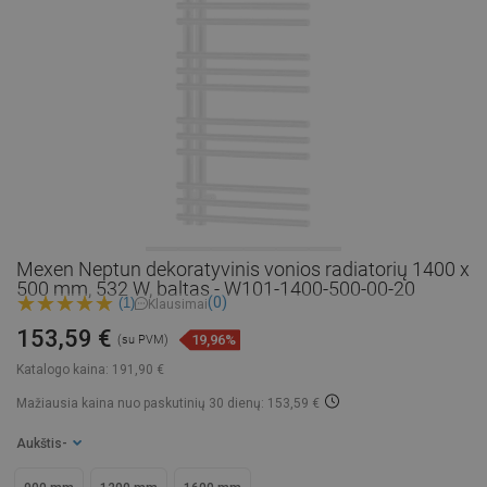
Mexen Neptun dekoratyvinis vonios radiatorių 1400 x
500 mm, 532 W, baltas - W101-1400-500-00-20
(0)
(1)
Klausimai
153,59 €
19,96%
(su PVM)
Katalogo kaina:
191,90 €
Mažiausia kaina nuo paskutinių 30 dienų: 153,59 €
Aukštis
-