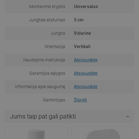
Montavimo kryptis
Universalus
Jungties atstumas
5 cm
Jungtis
Vidurinė
Orientacija
Vertikali
Naudojimo instrukcija
Atsisiųskite
Garantijos sąlygos
Atsisiųskite
Informacija apie saugumą
Atsisiųskite
Gamintojas
Žiūrėti
Jums taip pat gali patikti