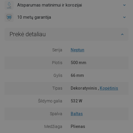
Atsparumas matinimui ir korozijai
10 metų garantija
Prekė detaliau
Serija
Neptun
Plotis
500 mm
Gylis
66 mm
Tipas
Dekoratyvinis ,
Kopėtinis
Šildymo galia
532 W
Spalva
Baltas
Medžiaga
Plienas