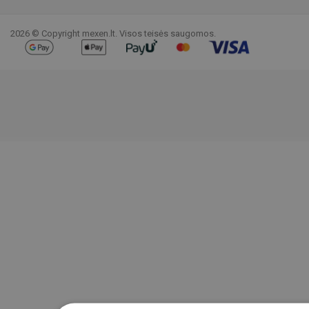
Naujienlaiškis
Prisiregistruokite prie informacinio biuletenio ir nuolat
atnaujinkite.
Bet kuriuo metu galite atsisakyti prenumeratos.Tuo tikslu rasite mūsų
kontaktinę informaciją teisiniame pranešime.
Facebook
YouTube
Pinterest
Instagram
LinkedIn
TikTok
2026 © Copyright mexen.lt. Visos teisės saugomos.