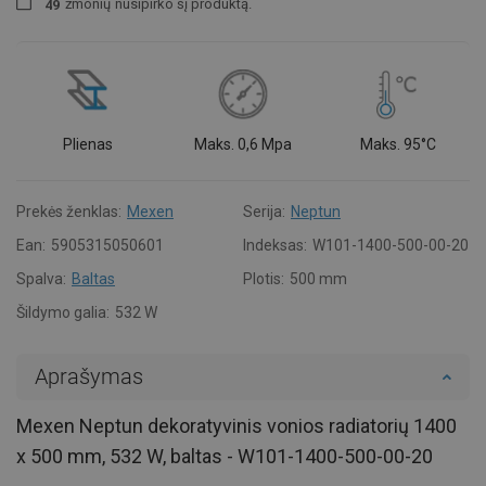
žmonių
nusipirko šį produktą.
4
9
Plienas
Maks. 0,6 Mpa
Maks. 95°C
Prekės ženklas:
Mexen
Serija:
Neptun
Ean:
5905315050601
Indeksas:
W101-1400-500-00-20
Spalva:
Baltas
Plotis:
500 mm
Šildymo galia:
532 W
Aprašymas
Mexen Neptun dekoratyvinis vonios radiatorių 1400
x 500 mm, 532 W, baltas - W101-1400-500-00-20