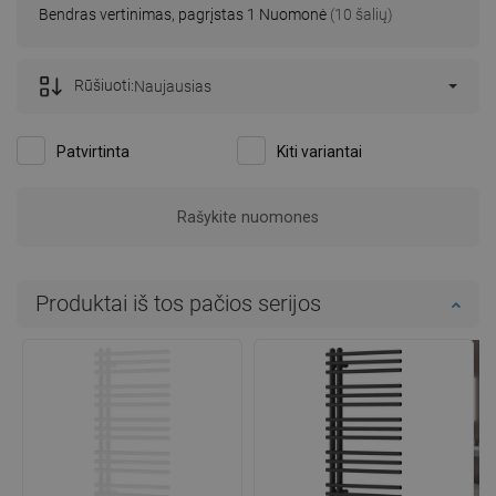
Bendras vertinimas, pagrįstas 1 Nuomonė
(10 šalių)
Rūšiuoti:
Naujausias
Patvirtinta
Kiti variantai
Nuomonė susijusi su šiuo produktu
Jerz .
Kokybė:
17-03-2024
Išvaizda:
Prekė visiškai atitinka mano lūkesčius, atitinka aprašymą,
aptarnavimas ir pristatymas greitas. Esu visiškai
patenkintas.
Privalumai
-
Defektai
-
Parodykite originalų komentarą