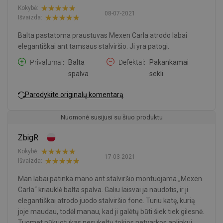
Kokybė:
08-07-2021
Išvaizda:
Balta pastatoma praustuvas Mexen Carla atrodo labai
elegantiškai ant tamsaus stalviršio. Ji yra patogi.
Privalumai
Balta
Defektai
Pakankamai
spalva
sekli.
Parodykite originalų komentarą
Nuomonė susijusi su šiuo produktu
ZbigR
Kokybė:
17-03-2021
Išvaizda:
Man labai patinka mano ant stalviršio montuojama „Mexen
Carla“ kriauklė balta spalva. Galiu laisvai ja naudotis, ir ji
elegantiškai atrodo juodo stalviršio fone. Turiu katę, kurią
joje maudau, todėl manau, kad ji galėtų būti šiek tiek gilesnė.
Tuomet pūkuotukas nesukeltų tokios netvarkos aplinkui.