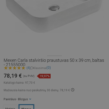
Mexen Carla stalviršio praustuvas 50 x 39 cm, baltas
- 21555000
(0)
(4)
Klausimai
78,19 €
19,97%
(su PVM)
Katalogo kaina:
97,70 €
Mažiausia kaina nuo paskutinių 30 dienų: 78,19 €
Paviršius
- Blizgus