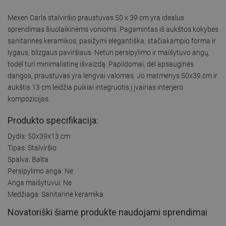
Mexen Carla stalviršio praustuvas 50 x 39 cm yra idealus
sprendimas šiuolaikinėms vonioms. Pagamintas iš aukštos kokybės
sanitarinės keramikos, pasižymi elegantiška, stačiakampio forma ir
lygaus, blizgaus paviršiaus. Neturi persipylimo ir maišytuvo angų,
todėl turi minimalistinę išvaizdą. Papildomai, dėl apsauginės
dangos, praustuvas yra lengvai valomas. Jo matmenys 50x39 cm ir
aukštis 13 cm leidžia puikiai integruotis į įvairias interjero
kompozicijas.
Produkto specifikacija:
Dydis: 50x39x13 cm
Tipas: Stalviršio
Spalva: Balta
Persipylimo anga: Ne
Anga maišytuvui: Ne
Medžiaga: Sanitarinė keramika
Novatoriški šiame produkte naudojami sprendimai