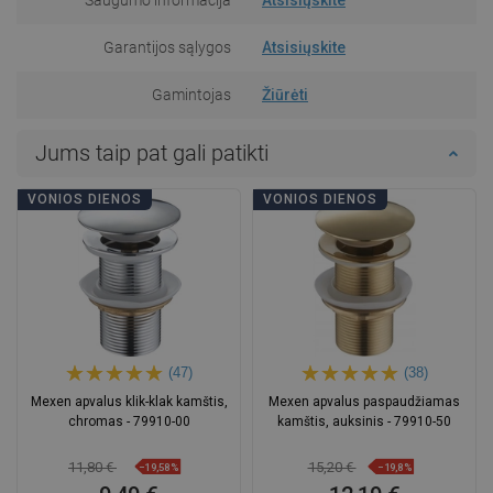
Garantijos sąlygos
Atsisiųskite
Gamintojas
Žiūrėti
Jums taip pat gali patikti
VONIOS DIENOS
VONIOS DIENOS
(47)
(38)
Mexen apvalus klik-klak kamštis,
Mexen apvalus paspaudžiamas
chromas - 79910-00
kamštis, auksinis - 79910-50
11,80 €
15,20 €
−19,58%
−19,8%