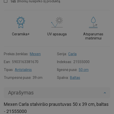
žmonių
nusipirko šį produktą.
1
6
5
Ceramika+
UV apsauga
Atsparumas
matinimui
Prekės ženklas:
Mexen
Serija:
Carla
Ean:
5903163381670
Indeksas:
21555000
Tipas:
Antstalinis
Ilgesnė pusė:
50 cm
Trumpesnė pusė:
39 cm
Spalva:
Baltas
Aprašymas
Mexen Carla stalviršio praustuvas 50 x 39 cm, baltas
- 21555000