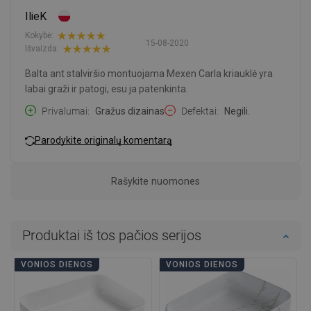
IlieK
Kokybė:
15-08-2020
Išvaizda:
Balta ant stalviršio montuojama Mexen Carla kriauklė yra
labai graži ir patogi, esu ja patenkinta.
Privalumai
Gražus dizainas
Defektai
Negili.
Parodykite originalų komentarą
Rašykite nuomones
Produktai iš tos pačios serijos
VONIOS DIENOS
VONIOS DIENOS