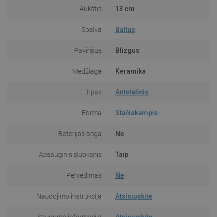
Aukštis
13 cm
Spalva
Baltas
Paviršius
Blizgus
Medžiaga
Keramika
Tipas
Antstalinis
Forma
Stačiakampis
Baterijos anga
Ne
Apsauginis sluoksnis
Taip
Pervedimas
Ne
Naudojimo instrukcija
Atsisiųskite
Saugumo informacija
Atsisiųskite