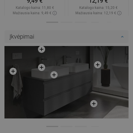
9,49 €
12,19 €
Katalogo kaina:
11,80 €
Katalogo kaina:
15,20 €
Mažiausia kaina: 9,49 €
Mažiausia kaina: 12,19 €
Prieinamumas:
Yra sandėlyje
Prieinamumas:
Yra sandėlyje
Į krepšelį
Į krepšelį
Įkvėpimai
Palyginti
favorite_border
Mėgstami
Palyginti
favorite_border
Mėgstami