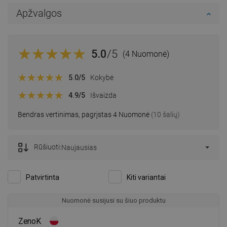
Apžvalgos
5.0
/5
(4 Nuomonė)
5.0
/5
Kokybė
4.9
/5
Išvaizda
Bendras vertinimas, pagrįstas 4 Nuomonė
(10 šalių)
Rūšiuoti:
Naujausias
Patvirtinta
Kiti variantai
Nuomonė susijusi su šiuo produktu
ZenoK