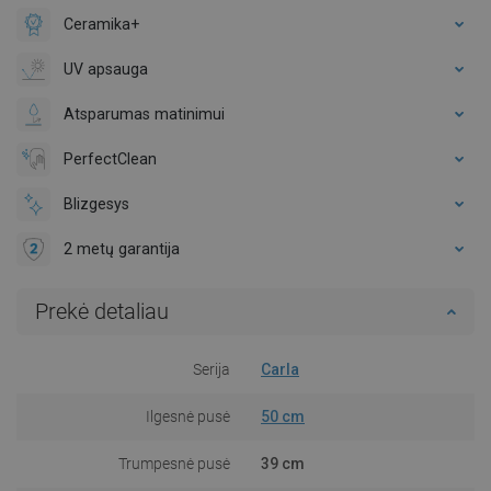
Ceramika+
UV apsauga
Atsparumas matinimui
PerfectClean
Blizgesys
2 metų garantija
Prekė detaliau
Serija
Carla
Ilgesnė pusė
50 cm
Trumpesnė pusė
39 cm