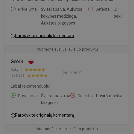
Privalumai
Šviesi spalva, Aukštos
Defektai
Ji
kokybės medžiaga,
sekli.
Aukštas blizgesys
Parodykite originalų komentarą
Nuomonė susijusi su šiuo produktu
GeorŚ
Kokybė:
20-12-2020
Išvaizda:
Labai rekomenduoju!
Privalumai
Šviesi spalva su
Defektai
Paviršutiniška.
blizgesiu
Parodykite originalų komentarą
Nuomonė susijusi su šiuo produktu