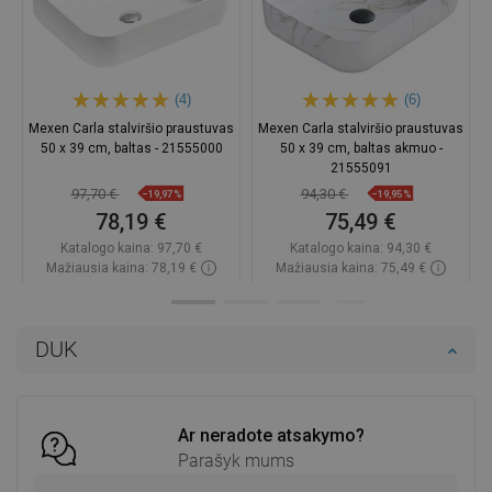
(4)
(6)
Mexen Carla stalviršio praustuvas
Mexen Carla stalviršio praustuvas
50 x 39 cm, baltas - 21555000
50 x 39 cm, baltas akmuo -
21555091
97,70 €
94,30 €
−19,97%
−19,95%
78,19 €
75,49 €
Katalogo kaina:
97,70 €
Katalogo kaina:
94,30 €
Mažiausia kaina: 78,19 €
Mažiausia kaina: 75,49 €
Prieinamumas:
Yra sandėlyje
Prieinamumas:
Yra sandėlyje
Į krepšelį
Į krepšelį
DUK
Palyginti
favorite_border
Mėgstami
Palyginti
favorite_border
Mėgstami
Ar neradote atsakymo?
Parašyk mums