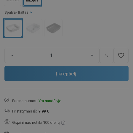
Matinis
Blizgus
Spalva
- Baltas
favorite_border
-
+
Į krepšelį
Prieinamumas:
Yra sandėlyje
Pristatymas iš:
9.99 €
Grąžinimas net iki 100 dienų