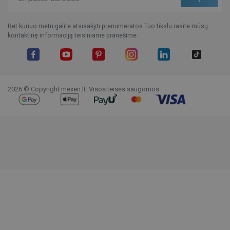
Bet kuriuo metu galite atsisakyti prenumeratos.Tuo tikslu rasite mūsų
kontaktinę informaciją teisiniame pranešime.
Facebook
YouTube
Pinterest
Instagram
LinkedIn
TikTok
2026 © Copyright mexen.lt. Visos teisės saugomos.