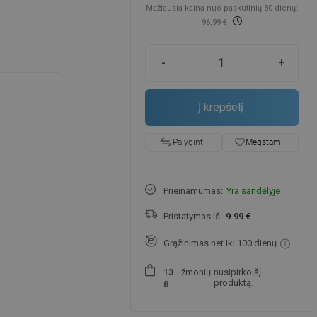
Mažiausia kaina nuo paskutinių 30 dienų:
96,99 €
-
+
Į krepšelį
favorite_border
Mėgstami
Palyginti
Prieinamumas:
Yra sandėlyje
Pristatymas iš:
9.99 €
Grąžinimas net iki 100 dienų
žmonių
nusipirko šį
1
3
produktą.
8