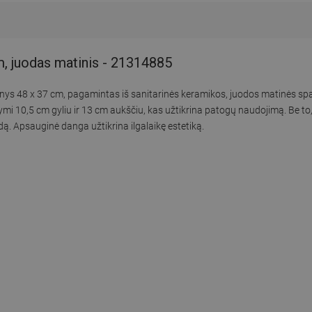
m, juodas matinis - 21314885
enys 48 x 37 cm, pagamintas iš sanitarinės keramikos, juodos matinės s
žymi 10,5 cm gyliu ir 13 cm aukščiu, kas užtikrina patogų naudojimą. Be to
dą. Apsauginė danga užtikrina ilgalaikę estetiką.