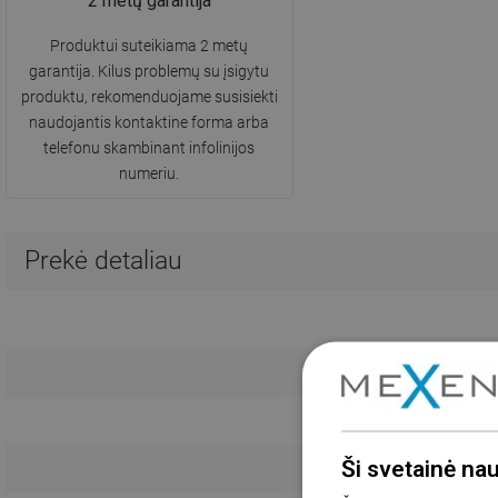
2 metų garantija
Produktui suteikiama 2 metų
garantija. Kilus problemų su įsigytu
produktu, rekomenduojame susisiekti
naudojantis kontaktine forma arba
telefonu skambinant infolinijos
numeriu.
Prekė detaliau
Trum
Ši svetainė na