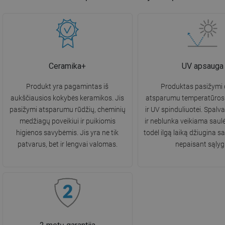
Ceramika+
UV apsauga
Produkt yra pagamintas iš
Produktas pasižymi d
aukščiausios kokybės keramikos. Jis
atsparumu temperatūros
pasižymi atsparumu rūdžių, cheminių
ir UV spinduliuotei. Spalv
medžiagų poveikiui ir puikiomis
ir neblunka veikiama saulė
higienos savybėmis. Jis yra ne tik
todėl ilgą laiką džiugina s
patvarus, bet ir lengvai valomas.
nepaisant sąlyg