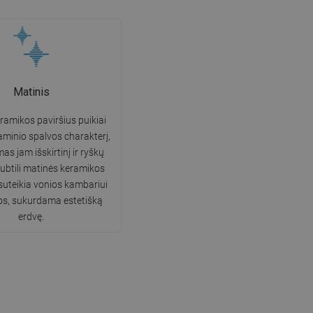
Matinis
ramikos paviršius puikiai
aminio spalvos charakterį,
as jam išskirtinį ir ryškų
Subtili matinės keramikos
suteikia vonios kambariui
os, sukurdama estetišką
erdvę.