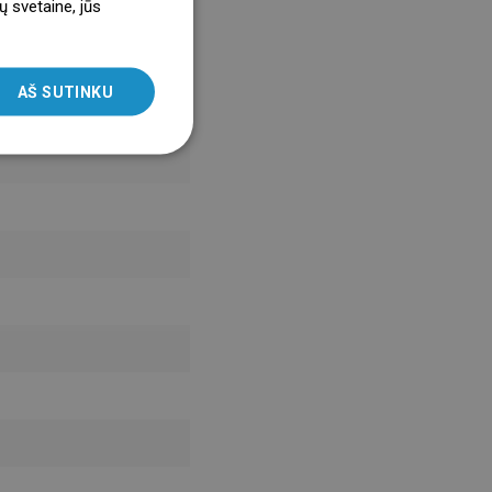
ų svetaine, jūs
ENGLISH
SLOVAK
AŠ SUTINKU
LITHUANIAN
ROMANIAN
HUNGARIAN
FRENCH
ITALIAN
SPANISH
UKRAINIAN
BULGARIAN
ESTONIAN
DUTCH
LATVIAN