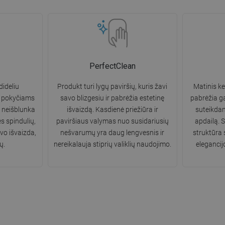
PerfectClean
ideliu
Produkt turi lygų paviršių, kuris žavi
Matinis ke
 pokyčiams
savo blizgesiu ir pabrėžia estetinę
pabrėžia g
a neišblunka
išvaizdą. Kasdienė priežiūra ir
suteikdam
s spindulių,
paviršiaus valymas nuo susidariusių
apdailą. 
avo išvaizda,
nešvarumų yra daug lengvesnis ir
struktūra 
ų.
nereikalauja stiprių valiklių naudojimo.
elegancij