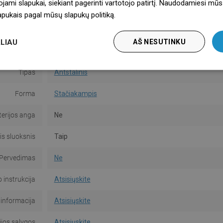
ojami slapukai, siekiant pagerinti vartotojo patirtį. Naudodamiesi mūs
Spalva
Juodas
lapukais pagal mūsų slapukų politiką.
Dowiedz się więcej
Paviršius
Matinis
LIAU
AŠ NESUTINKU
Medžiaga
Keramika
Tipas
Antstalinis
Forma
Stačiakampis
erijos anga
Ne
s sluoksnis
Taip
Pervedimas
Ne
instrukcija
Atsisiųskite
informacija
Atsisiųskite
jos sąlygos
Atsisiųskite