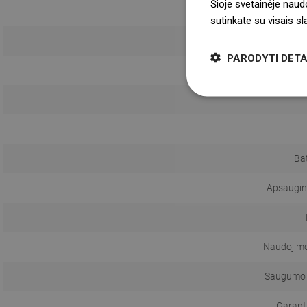
Šioje svetainėje naud
sutinkate su visais s
PARODYTI DETA
Bat
Apsaugini
Naudojimo 
Saugumo 
Garanti