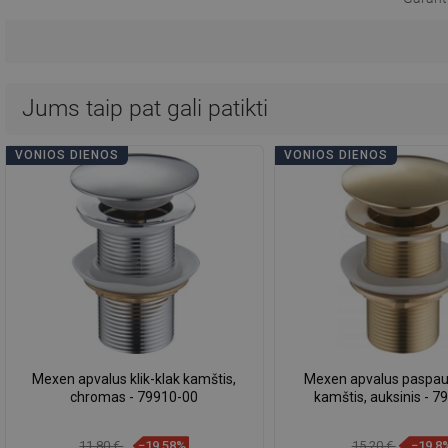
Jums taip pat gali patikti
VONIOS DIENOS
VONIOS DIENOS
Mexen apvalus klik-klak kamštis,
Mexen apvalus paspa
chromas - 79910-00
kamštis, auksinis - 7
11,80 €
−19,58%
15,20 €
−19,8