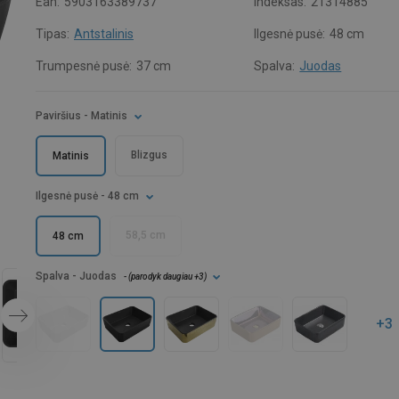
Ean:
5903163389737
Indeksas:
21314885
Tipas:
Antstalinis
Ilgesnė pusė:
48 cm
Trumpesnė pusė:
37 cm
Spalva:
Juodas
Paviršius
- Matinis
Blizgus
Matinis
Ilgesnė pusė
- 48 cm
58,5 cm
48 cm
Spalva
- Juodas
- (
parodyk daugiau
+3
)
+3