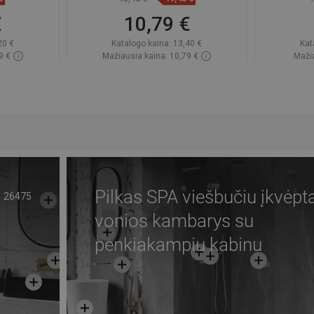
€
10,79 €
20 €
Katalogo kaina:
13,40 €
Kat
9 €
Mažiausia kaina: 10,79 €
Mažia
ndėlyje
Prieinamumas:
Yra sandėlyje
Priein
Į krepšelį
gstami
Palyginti
favorite_border
Mėgstami
Paly
Pilkas SPA viešbučiu įkvėpt
26475
vonios kambarys su
penkiakampiu kabinu