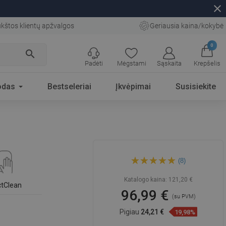
close
kštos klientų apžvalgos
Geriausia kaina/kokybė
0
search
Padėti
Mėgstami
Sąskaita
Krepšelis
odas
Bestseleriai
Įkvėpimai
Susisiekite
Mexen Catia praustuvas ant
(8)
stalviršio 48 x 37 cm, juodas
matinis - 21314885
Katalogo kaina:
121,20 €
ctClean
96,99 €
(su PVM)
Pigiau
24,21 €
19,98%