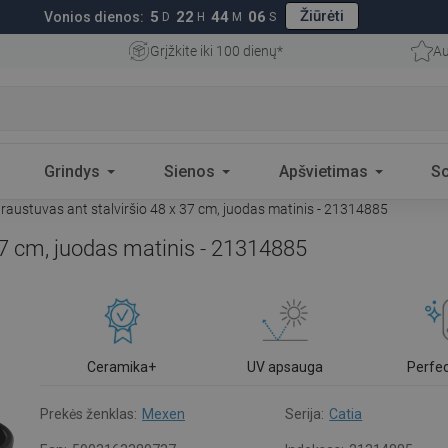
Žiūrėti
5
22
44
05
Vonios dienos:
D
H
M
S
Grįžkite iki 100 dienų*
Au
Grindys
Sienos
Apšvietimas
S
austuvas ant stalviršio 48 x 37 cm, juodas matinis - 21314885
37 cm, juodas matinis - 21314885
Ceramika+
UV apsauga
Perfe
Prekės ženklas:
Mexen
Serija:
Catia