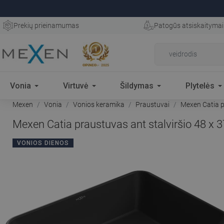
Prekių prieinamumas
Patogūs atsiskaitymai
Vonia
Virtuvė
Šildymas
Plytelės
Mexen
Vonia
Vonios keramika
Praustuvai
Mexen Catia pr
Mexen Catia praustuvas ant stalviršio 48 x 
VONIOS DIENOS