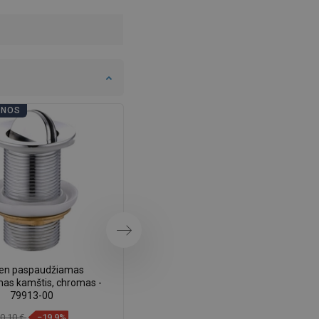
DANISH
SWEDISH
FINNISH
PORTUGUESE
CROATIAN
ENOS
VONIOS DIENOS
GREEK
SLOVENIAN
Tęsti
en paspaudžiamas
Mexen pasukanti „klik-klak“ tipo
as kamštis, chromas -
išleidimo kamštis, auksinis -
79913-00
79913-50
0,10 €
−19,9%
13,40 €
−19,48%