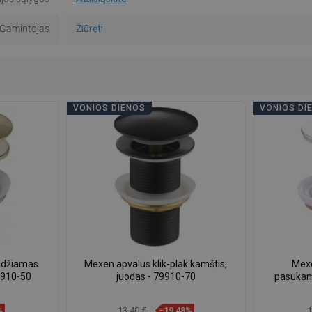
Gamintojas
Žiūrėti
VONIOS DIENOS
VONIOS DI
udžiamas
Mexen apvalus klik-plak kamštis,
Mex
9910-50
juodas - 79910-70
pasukam
%
13,40 €
−19,48%
1